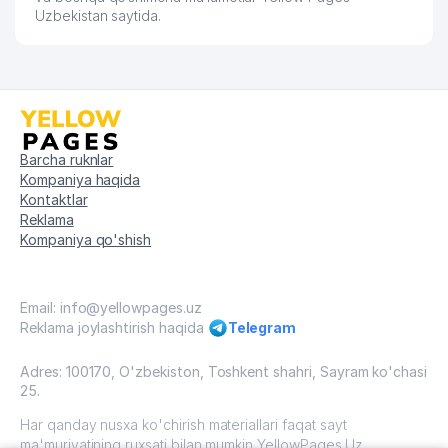
Uzbekistan saytida.
Barcha ruknlar
Kompaniya haqida
Kontaktlar
Reklama
Kompaniya qo'shish
Email: info@yellowpages.uz
Reklama joylashtirish haqida
Telegram
Adres: 100170, O'zbekiston, Toshkent shahri, Sayram ko'chasi
25.
Har qanday nusxa ko'chirish materiallari faqat sayt
ma'muriyatining ruxsati bilan mumkin YellowPages.Uz