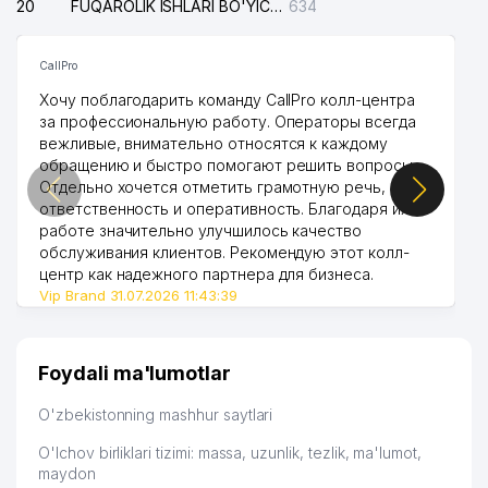
20
FUQAROLIK ISHLARI BO'YICHA UCH-TEPA TUMANI SUDI
634
CallPro
Хочу поблагодарить команду CallPro колл-центра
за профессиональную работу. Операторы всегда
вежливые, внимательно относятся к каждому
обращению и быстро помогают решить вопросы.
Отдельно хочется отметить грамотную речь,
ответственность и оперативность. Благодаря их
работе значительно улучшилось качество
обслуживания клиентов. Рекомендую этот колл-
центр как надежного партнера для бизнеса.
Vip Brand 31.07.2026 11:43:39
Foydali ma'lumotlar
O'zbekistonning mashhur saytlari
O'lchov birliklari tizimi: massa, uzunlik, tezlik, ma'lumot,
maydon