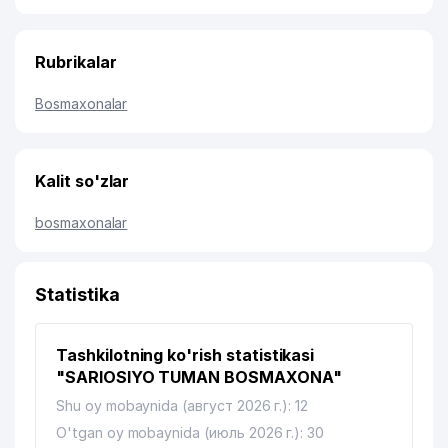
Rubrikalar
Bosmaxonalar
Kalit so'zlar
bosmaxonalar
Statistika
Tashkilotning ko'rish statistikasi
"SARIOSIYO TUMAN BOSMAXONA"
Shu oy mobaynida (август 2026 г.): 12
O'tgan oy mobaynida (июль 2026 г.): 30