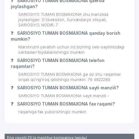
❓
SARIOSIYO TUMAN BOSMAXONA qaerda
joylashgan?
SARIOSIYO TUMAN BOSMAXONA shu manzilda
joylashgan: O'zbekiston, Surxandaryo viloyati,
SARIOSIYO, NODIR, 7.
❓
SARIOSIYO TUMAN BOSMAXONA qanday borish
mumkin?
Marshrutni yaratish uchun siz bizning veb-saytimizdagi
xaritadan foydalanishingiz mumkin
❓
SARIOSIYO TUMAN BOSMAXONA telefon
raqamlari?
SARIOSIYO TUMAN BOSMAXONA ga siz shu raqamlar
orqali qo’ng’iroq qilishingiz mumkin: 76 4822286
❓
SARIOSIYO TUMAN BOSMAXONA sayti manzili?
SARIOSIYO TUMAN BOSMAXONA sayti manzili -
❓
SARIOSIYO TUMAN BOSMAXONA fax raqami?
raqamiga fax yuborishingiz mumkin.
Eng yaxshi 20 ta mashhur kompaniya (июль)