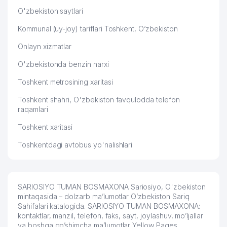
O'zbekiston saytlari
Kommunal (uy-joy) tariflari Toshkent, O‘zbekiston
Onlayn xizmatlar
O'zbekistonda benzin narxi
Toshkent metrosining xaritasi
Toshkent shahri, O'zbekiston favqulodda telefon
raqamlari
Toshkent xaritasi
Toshkentdagi avtobus yo'nalishlari
SARIOSIYO TUMAN BOSMAXONA Sariosiyo, O'zbekiston
mintaqasida – dolzarb ma’lumotlar O’zbekiston Sariq
Sahifalari katalogida. SARIOSIYO TUMAN BOSMAXONA:
kontaktlar, manzil, telefon, faks, sayt, joylashuv, mo’ljallar
va boshqa qo’shimcha ma’lumotlar Yellow Pages