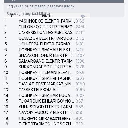
Eng yaxshi 20 ta mashhur sarlavha (июль)
Saytdagi yangi tashkilotlar
№
Nomi
1
YASHNOBOD ELEKTR TARMOG'I NOSOZLIKLARI XIZMATI
3182
2
CHILONZOR ELEKTR TARMOG'I NOSOZLIK XIZMATI
2459
3
O'ZBEKISTON RESPUBLIKASI BOSH PROKURATURASI ISHONCH TELEFONI
2411
4
OLMAZOR ELEKTR TARMOG'I NOSOZLIKLARI XIZMATI
2172
5
UCH-TEPA ELEKTR TARMOG'I NOSOZLIKLARI XIZMATI
1418
6
TOSHKENT SHAHAR ELEKTR TARMOQLARI KORXONASI AJ
1417
7
SHAYXONTOHUR ELEKTR TARMOG'I NOSOZLIKLARINI TUZATISH XIZMATI
1407
8
SAMARQAND ELEKTR TARMOQLARI AJ
1398
9
SURXONDARYO ELEKTR TARMOQLARI AJ
1378
10
TOSHKENT TUMANI ELEKTR TARMOG'I AVARIYA XIZMATI
1286
11
TOSHKENT SHAHRI TASHKILOT TELEFONLARI HAQIDA MA'LUMOT BYUROSI
1263
12
DAVLAT TEST MARKAZINING ISHONCH TELEFONLARI
1080
13
O'ZBEKTELEKOM AJ
1065
14
TOSHKENT SHAHAR FUQAROLIK ISHLARI BO'YICHA SUDI
1002
15
FUQAROLIK ISHLARI BO'YICHA YAKKASAROY TUMANLARARO SUDI
887
16
YUNUSOBOD ELEKTR TARMOG'I NOSOZLIKLARI XIZMATI
858
17
NAVOIY HUDUDIY ELEKTR TARMOQLARI KORXONASI AJ
818
18
Ташкентский следственный изолятор
805
19
ELEKTRTARMOG'I NOSOZLIKLARINI TO'ZATISH SERGELI XIZMATI
738