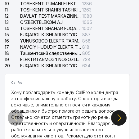
10
TOSHKENT TUMANI ELEKTR TARMOG'I AVARIYA XIZMATI
1286
11
TOSHKENT SHAHRI TASHKILOT TELEFONLARI HAQIDA MA'LUMOT BYUROSI
1263
12
DAVLAT TEST MARKAZINING ISHONCH TELEFONLARI
1080
13
O'ZBEKTELEKOM AJ
1065
14
TOSHKENT SHAHAR FUQAROLIK ISHLARI BO'YICHA SUDI
1002
15
FUQAROLIK ISHLARI BO'YICHA YAKKASAROY TUMANLARARO SUDI
887
16
YUNUSOBOD ELEKTR TARMOG'I NOSOZLIKLARI XIZMATI
858
17
NAVOIY HUDUDIY ELEKTR TARMOQLARI KORXONASI AJ
818
18
Ташкентский следственный изолятор
805
19
ELEKTRTARMOG'I NOSOZLIKLARINI TO'ZATISH SERGELI XIZMATI
738
20
FUQAROLIK ISHLARI BO'YICHA UCH-TEPA TUMANI SUDI
634
CallPro
Хочу поблагодарить команду CallPro колл-центра
за профессиональную работу. Операторы всегда
вежливые, внимательно относятся к каждому
обращению и быстро помогают решить вопросы.
Отдельно хочется отметить грамотную речь,
ответственность и оперативность. Благодаря их
работе значительно улучшилось качество
обслуживания клиентов. Рекомендую этот колл-