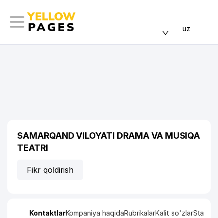
uz
SAMARQAND VILOYATI DRAMA VA MUSIQA
TEATRI
Fikr qoldirish
Kontaktlar
Kompaniya haqida
Rubrikalar
Kalit so'zlar
Statisti