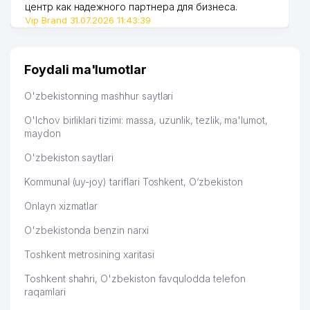
центр как надежного партнера для бизнеса.
Vip Brand 31.07.2026 11:43:39
Foydali ma'lumotlar
O'zbekistonning mashhur saytlari
O'lchov birliklari tizimi: massa, uzunlik, tezlik, ma'lumot,
maydon
O'zbekiston saytlari
Kommunal (uy-joy) tariflari Toshkent, O‘zbekiston
Onlayn xizmatlar
O'zbekistonda benzin narxi
Toshkent metrosining xaritasi
Toshkent shahri, O'zbekiston favqulodda telefon
raqamlari