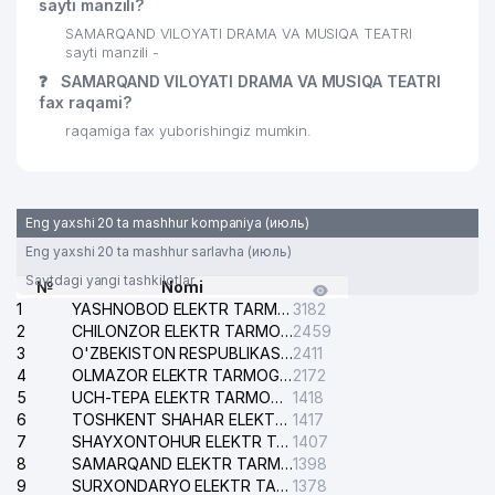
sayti manzili?
SAMARQAND VILOYATI DRAMA VA MUSIQA TEATRI
sayti manzili -
❓
SAMARQAND VILOYATI DRAMA VA MUSIQA TEATRI
fax raqami?
raqamiga fax yuborishingiz mumkin.
Eng yaxshi 20 ta mashhur kompaniya (июль)
Eng yaxshi 20 ta mashhur sarlavha (июль)
Saytdagi yangi tashkilotlar
№
Nomi
1
YASHNOBOD ELEKTR TARMOG'I NOSOZLIKLARI XIZMATI
3182
2
CHILONZOR ELEKTR TARMOG'I NOSOZLIK XIZMATI
2459
3
O'ZBEKISTON RESPUBLIKASI BOSH PROKURATURASI ISHONCH TELEFONI
2411
4
OLMAZOR ELEKTR TARMOG'I NOSOZLIKLARI XIZMATI
2172
5
UCH-TEPA ELEKTR TARMOG'I NOSOZLIKLARI XIZMATI
1418
6
TOSHKENT SHAHAR ELEKTR TARMOQLARI KORXONASI AJ
1417
7
SHAYXONTOHUR ELEKTR TARMOG'I NOSOZLIKLARINI TUZATISH XIZMATI
1407
8
SAMARQAND ELEKTR TARMOQLARI AJ
1398
9
SURXONDARYO ELEKTR TARMOQLARI AJ
1378