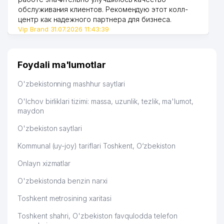
обслуживания клиентов. Рекомендую этот колл-
центр как надежного партнера для бизнеса.
Vip Brand 31.07.2026 11:43:39
Foydali ma'lumotlar
O'zbekistonning mashhur saytlari
O'lchov birliklari tizimi: massa, uzunlik, tezlik, ma'lumot,
maydon
O'zbekiston saytlari
Kommunal (uy-joy) tariflari Toshkent, O‘zbekiston
Onlayn xizmatlar
O'zbekistonda benzin narxi
Toshkent metrosining xaritasi
Toshkent shahri, O'zbekiston favqulodda telefon