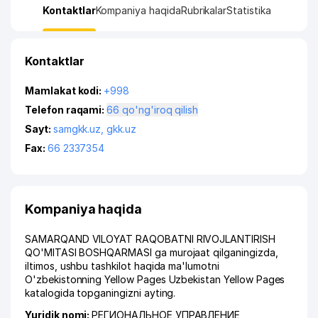
Kontaktlar
Kompaniya haqida
Rubrikalar
Statistika
Kontaktlar
Mamlakat kodi:
+998
Telefon raqami:
66 qo'ng'iroq qilish
Sayt:
samgkk.uz
,
gkk.uz
Fax:
66 2337354
Kompaniya haqida
SAMARQAND VILOYAT RAQOBATNI RIVOJLANTIRISH
QO'MITASI BOSHQARMASI ga murojaat qilganingizda,
iltimos, ushbu tashkilot haqida ma'lumotni
O'zbekistonning Yellow Pages Uzbekistan Yellow Pages
katalogida topganingizni ayting.
Yuridik nomi:
РЕГИОНАЛЬНОЕ УПРАВЛЕНИЕ