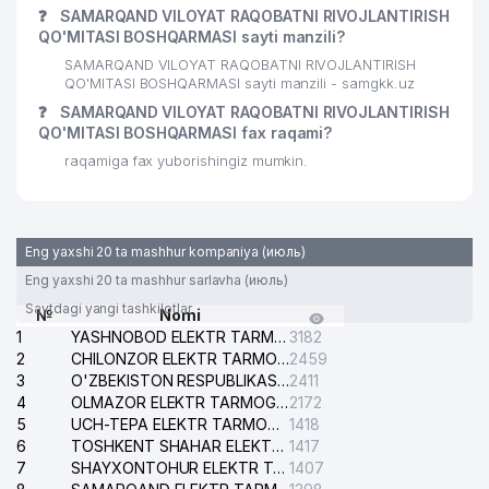
❓
SAMARQAND VILOYAT RAQOBATNI RIVOJLANTIRISH
QO'MITASI BOSHQARMASI sayti manzili?
SAMARQAND VILOYAT RAQOBATNI RIVOJLANTIRISH
QO'MITASI BOSHQARMASI sayti manzili - samgkk.uz
❓
SAMARQAND VILOYAT RAQOBATNI RIVOJLANTIRISH
QO'MITASI BOSHQARMASI fax raqami?
raqamiga fax yuborishingiz mumkin.
Eng yaxshi 20 ta mashhur kompaniya (июль)
Eng yaxshi 20 ta mashhur sarlavha (июль)
Saytdagi yangi tashkilotlar
№
Nomi
1
YASHNOBOD ELEKTR TARMOG'I NOSOZLIKLARI XIZMATI
3182
2
CHILONZOR ELEKTR TARMOG'I NOSOZLIK XIZMATI
2459
3
O'ZBEKISTON RESPUBLIKASI BOSH PROKURATURASI ISHONCH TELEFONI
2411
4
OLMAZOR ELEKTR TARMOG'I NOSOZLIKLARI XIZMATI
2172
5
UCH-TEPA ELEKTR TARMOG'I NOSOZLIKLARI XIZMATI
1418
6
TOSHKENT SHAHAR ELEKTR TARMOQLARI KORXONASI AJ
1417
7
SHAYXONTOHUR ELEKTR TARMOG'I NOSOZLIKLARINI TUZATISH XIZMATI
1407