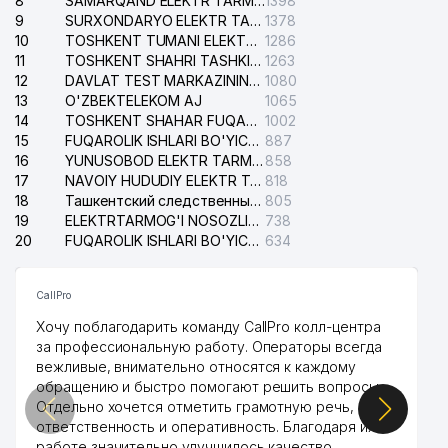
8
SAMARQAND ELEKTR TARMOQLARI AJ
1398
9
SURXONDARYO ELEKTR TARMOQLARI AJ
1378
10
TOSHKENT TUMANI ELEKTR TARMOG'I AVARIYA XIZMATI
1286
11
TOSHKENT SHAHRI TASHKILOT TELEFONLARI HAQIDA MA'LUMOT BYUROSI
1263
12
DAVLAT TEST MARKAZINING ISHONCH TELEFONLARI
1080
13
O'ZBEKTELEKOM AJ
1065
14
TOSHKENT SHAHAR FUQAROLIK ISHLARI BO'YICHA SUDI
1002
15
FUQAROLIK ISHLARI BO'YICHA YAKKASAROY TUMANLARARO SUDI
887
16
YUNUSOBOD ELEKTR TARMOG'I NOSOZLIKLARI XIZMATI
858
17
NAVOIY HUDUDIY ELEKTR TARMOQLARI KORXONASI AJ
818
18
Ташкентский следственный изолятор
805
19
ELEKTRTARMOG'I NOSOZLIKLARINI TO'ZATISH SERGELI XIZMATI
738
20
FUQAROLIK ISHLARI BO'YICHA UCH-TEPA TUMANI SUDI
634
CallPro
Хочу поблагодарить команду CallPro колл-центра
за профессиональную работу. Операторы всегда
вежливые, внимательно относятся к каждому
обращению и быстро помогают решить вопросы.
Отдельно хочется отметить грамотную речь,
ответственность и оперативность. Благодаря их
работе значительно улучшилось качество