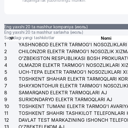
raqamiga fax yuborishingiz mumkin.
Eng yaxshi 20 ta mashhur kompaniya (июль)
Eng yaxshi 20 ta mashhur sarlavha (июль)
Saytdagi yangi tashkilotlar
№
Nomi
1
YASHNOBOD ELEKTR TARMOG'I NOSOZLIKLARI 
2
CHILONZOR ELEKTR TARMOG'I NOSOZLIK XIZM
3
O'ZBEKISTON RESPUBLIKASI BOSH PROKURAT
4
OLMAZOR ELEKTR TARMOG'I NOSOZLIKLARI XI
5
UCH-TEPA ELEKTR TARMOG'I NOSOZLIKLARI X
6
TOSHKENT SHAHAR ELEKTR TARMOQLARI KOR
7
SHAYXONTOHUR ELEKTR TARMOG'I NOSOZLIKL
8
SAMARQAND ELEKTR TARMOQLARI AJ
9
SURXONDARYO ELEKTR TARMOQLARI AJ
10
TOSHKENT TUMANI ELEKTR TARMOG'I AVARIYA
11
TOSHKENT SHAHRI TASHKILOT TELEFONLARI 
12
DAVLAT TEST MARKAZINING ISHONCH TELEFO
13
O'ZBEKTELEKOM AJ