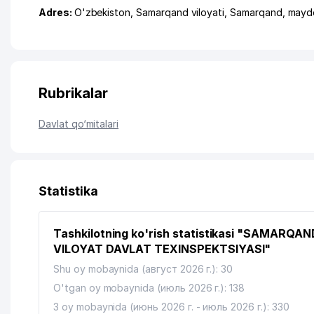
Adres:
O'zbekiston,
Samarqand viloyati
,
Samarqand
,
mayd
Rubrikalar
Davlat qo‘mitalari
Statistika
Tashkilotning ko'rish statistikasi "SAMARQAN
VILOYAT DAVLAT TEXINSPEKTSIYASI"
Shu oy mobaynida (август 2026 г.): 30
O'tgan oy mobaynida (июль 2026 г.): 138
3 oy mobaynida (июнь 2026 г. - июль 2026 г.): 330