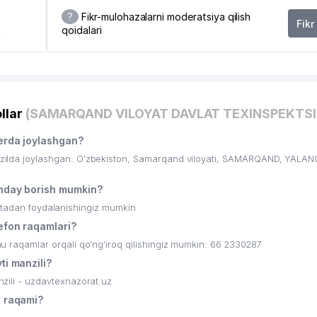
?
Fikr-mulohazalarni moderatsiya qilish
Fikr
qoidalari
6
llar
(SAMARQAND VILOYAT DAVLAT TEXINSPEKTSI
rda joylashgan?
da joylashgan: O'zbekiston, Samarqand viloyati, SAMARQAND, YALANG
day borish mumkin?
ritadan foydalanishingiz mumkin
fon raqamlari?
aqamlar orqali qo’ng’iroq qilishingiz mumkin: 66 2330287
i manzili?
li - uzdavtexnazorat.uz
 raqami?