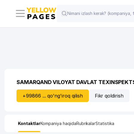
SAMARQAND VILOYAT DAVLAT TEXINSPEKTS
+99866 ... qo'ng'iroq qilish
Fikr qoldirish
Kontaktlar
Kompaniya haqida
Rubrikalar
Statistika