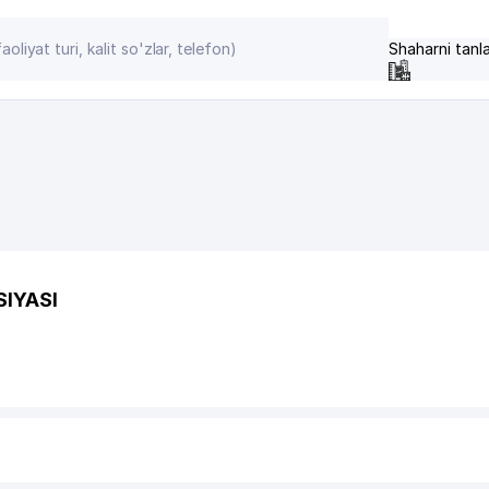
Shaharni tanl
IYASI