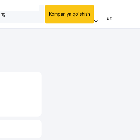
ang
Kompaniya qo'shish
uz