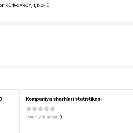
on KO'K-SAROY
, 1, blok Е
D
Kompaniya sharhlari statistikasi
Umumiy sharhlar:
0