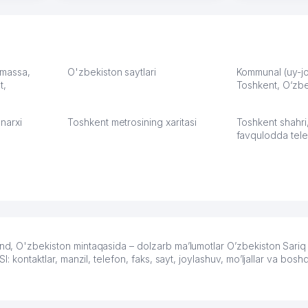
грамотную речь,
сама делает
то в 2
ответственность и
Другой кон
учку.
оперативность. Благодаря
поселке вря
чехлы
их работе значительно
потому что 
а,
улучшилось качество
Озона для У
что
обслуживания клиентов.
тут у нас у
: massa,
O'zbekiston saytlari
Kommunal (uy-joy
t,
Рекомендую этот колл-
Toshkent, O‘zbe
Выгодное д
36
центр как надежного
спокойное.
партнера для бизнеса.
Марат 27.07.
narxi
Toshkent metrosining xaritasi
Toshkent shahri
Vip Brand 31.07.2026 11:43:39
favqulodda tele
zbekiston mintaqasida – dolzarb ma’lumotlar O’zbekiston Sariq S
taktlar, manzil, telefon, faks, sayt, joylashuv, mo’ljallar va bosh