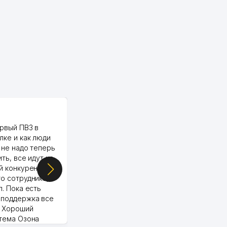
PALMA TEXTILE
рвый ПВЗ в
Yellowpages juda tez, aniq,
лке и как люди
qulay va sifatlik ishlaydi.
 не надо теперь
respect
ить, все идут ко
й конкуренции.
о сотрудника,
п. Пока есть
 поддержка все
Murod 24.07.2026 19:11:27
. Хороший
стема Озона