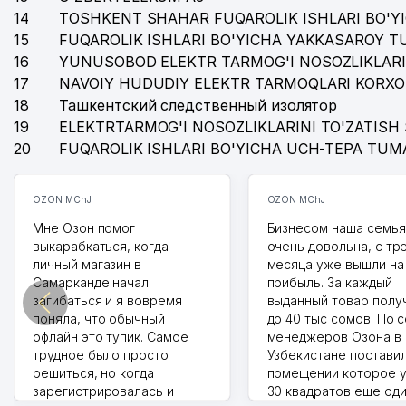
14
TOSHKENT SHAHAR FUQAROLIK ISHLARI BO'Y
15
FUQAROLIK ISHLARI BO'YICHA YAKKASAROY 
16
YUNUSOBOD ELEKTR TARMOG'I NOSOZLIKLARI
17
NAVOIY HUDUDIY ELEKTR TARMOQLARI KORXO
18
Ташкентский следственный изолятор
19
ELEKTRTARMOG'I NOSOZLIKLARINI TO'ZATISH 
20
FUQAROLIK ISHLARI BO'YICHA UCH-TEPA TUM
OZON MChJ
OZON MChJ
Мне Озон помог
Бизнесом наша семья
выкарабкаться, когда
очень довольна, с тр
личный магазин в
месяца уже вышли на
Самарканде начал
прибыль. За каждый
загибаться и я вовремя
выданный товар полу
поняла, что обычный
до 40 тыс сомов. По 
офлайн это тупик. Самое
менеджеров Озона в
трудное было просто
Узбекистане поставил
решиться, но когда
помещении которое у
зарегистрировалась и
30 квадратов еще од