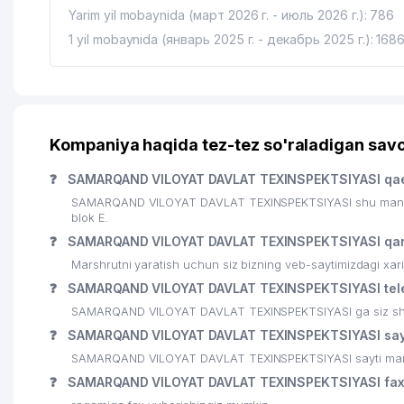
Yarim yil mobaynida (март 2026 г. - июль 2026 г.): 786
1 yil mobaynida (январь 2025 г. - декабрь 2025 г.): 168
Kompaniya haqida tez-tez so'raladigan savo
❓
SAMARQAND VILOYAT DAVLAT TEXINSPEKTSIYASI qae
SAMARQAND VILOYAT DAVLAT TEXINSPEKTSIYASI shu manzil
blok Е.
❓
SAMARQAND VILOYAT DAVLAT TEXINSPEKTSIYASI qan
Marshrutni yaratish uchun siz bizning veb-saytimizdagi xa
❓
SAMARQAND VILOYAT DAVLAT TEXINSPEKTSIYASI tele
SAMARQAND VILOYAT DAVLAT TEXINSPEKTSIYASI ga siz shu r
❓
SAMARQAND VILOYAT DAVLAT TEXINSPEKTSIYASI sayt
SAMARQAND VILOYAT DAVLAT TEXINSPEKTSIYASI sayti manzi
❓
SAMARQAND VILOYAT DAVLAT TEXINSPEKTSIYASI fax