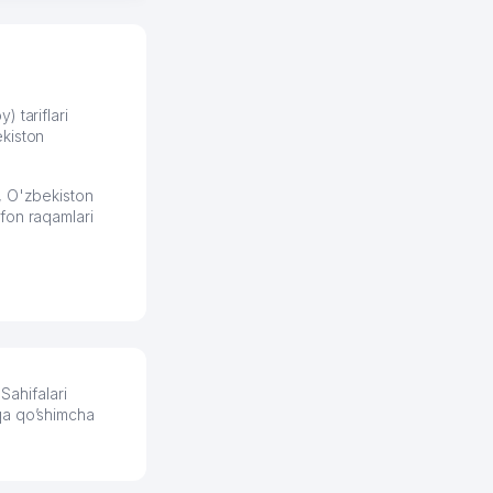
 отчеты.
курент в моем
д ли откроется,
видно на карте
збекистана что
же есть ПВЗ.
) tariflari
kiston
ело и
2026 08:00:37
, O'zbekiston
fon raqamlari
ahifalari
qa qo’shimcha