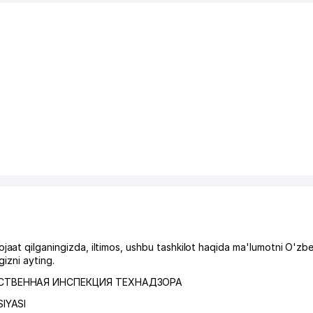
qilganingizda, iltimos, ushbu tashkilot haqida ma'lumotni O'zbe
izni ayting.
ТВЕННАЯ ИНСПЕКЦИЯ ТЕХНАДЗОРА
IYASI