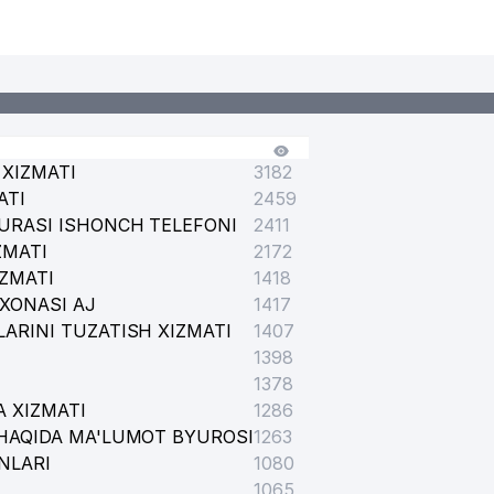
XIZMATI
3182
ATI
2459
URASI ISHONCH TELEFONI
2411
ZMATI
2172
IZMATI
1418
XONASI AJ
1417
ARINI TUZATISH XIZMATI
1407
1398
1378
 XIZMATI
1286
HAQIDA MA'LUMOT BYUROSI
1263
NLARI
1080
1065