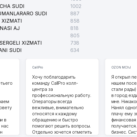
ICHA SUDI
1002
TUMANLARARO SUDI
887
 XIZMATI
858
NASI AJ
818
805
SERGELI XIZMATI
738
ANI SUDI
634
CallPro
OZON MChJ
Хочу поблагодарить
Я открыл пе
етьего
команду CallPro колл-
нашем посе
центра за
стали рады)
профессиональную работу.
в город езд
чаем
Операторы всегда
мне. Никако
совету
вежливые, внимательно
Нанял одног
относятся к каждому
плачу ему з
и в
обращению и быстро
финансовая
 нас
помогают решить вопросы.
получается
ин
Отдельно хочется отметить
бизнес. Си