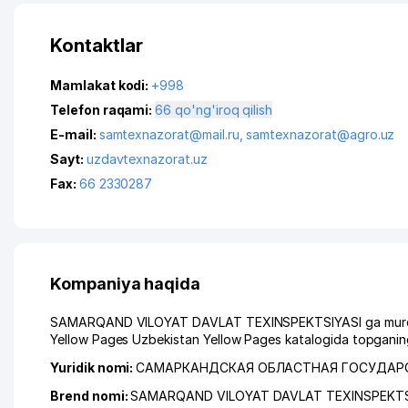
Kontaktlar
Mamlakat kodi:
+998
Telefon raqami:
66 qo'ng'iroq qilish
E-mail:
samtexnazorat@mail.ru
,
samtexnazorat@agro.uz
Sayt:
uzdavtexnazorat.uz
Fax:
66 2330287
Kompaniya haqida
SAMARQAND VILOYAT DAVLAT TEXINSPEKTSIYASI ga murojaat 
Yellow Pages Uzbekistan Yellow Pages katalogida topganing
Yuridik nomi:
САМАРКАНДСКАЯ ОБЛАСТНАЯ ГОСУДАРС
Brend nomi:
SAMARQAND VILOYAT DAVLAT TEXINSPEKTS