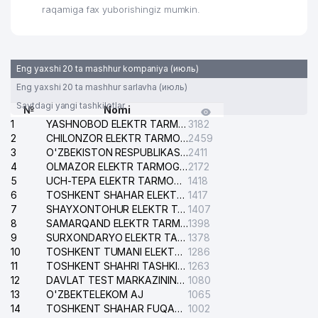
raqamiga fax yuborishingiz mumkin.
Eng yaxshi 20 ta mashhur kompaniya (июль)
Eng yaxshi 20 ta mashhur sarlavha (июль)
Saytdagi yangi tashkilotlar
№
Nomi
1
YASHNOBOD ELEKTR TARMOG'I NOSOZLIKLARI XIZMATI
3182
2
CHILONZOR ELEKTR TARMOG'I NOSOZLIK XIZMATI
2459
3
O'ZBEKISTON RESPUBLIKASI BOSH PROKURATURASI ISHONCH TELEFONI
2411
4
OLMAZOR ELEKTR TARMOG'I NOSOZLIKLARI XIZMATI
2172
5
UCH-TEPA ELEKTR TARMOG'I NOSOZLIKLARI XIZMATI
1418
6
TOSHKENT SHAHAR ELEKTR TARMOQLARI KORXONASI AJ
1417
7
SHAYXONTOHUR ELEKTR TARMOG'I NOSOZLIKLARINI TUZATISH XIZMATI
1407
8
SAMARQAND ELEKTR TARMOQLARI AJ
1398
9
SURXONDARYO ELEKTR TARMOQLARI AJ
1378
10
TOSHKENT TUMANI ELEKTR TARMOG'I AVARIYA XIZMATI
1286
11
TOSHKENT SHAHRI TASHKILOT TELEFONLARI HAQIDA MA'LUMOT BYUROSI
1263
12
DAVLAT TEST MARKAZINING ISHONCH TELEFONLARI
1080
13
O'ZBEKTELEKOM AJ
1065
14
TOSHKENT SHAHAR FUQAROLIK ISHLARI BO'YICHA SUDI
1002