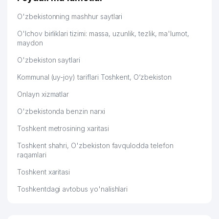
O'zbekistonning mashhur saytlari
O'lchov birliklari tizimi: massa, uzunlik, tezlik, ma'lumot,
maydon
O'zbekiston saytlari
Kommunal (uy-joy) tariflari Toshkent, O‘zbekiston
Onlayn xizmatlar
O'zbekistonda benzin narxi
Toshkent metrosining xaritasi
Toshkent shahri, O'zbekiston favqulodda telefon
raqamlari
Toshkent xaritasi
Toshkentdagi avtobus yo'nalishlari