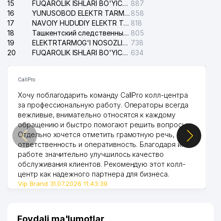
15
FUQAROLIK ISHLARI BO'YICHA YAKKASAROY TUMANLARARO SUDI
887
16
YUNUSOBOD ELEKTR TARMOG'I NOSOZLIKLARI XIZMATI
858
17
NAVOIY HUDUDIY ELEKTR TARMOQLARI KORXONASI AJ
818
18
Ташкентский следственный изолятор
805
19
ELEKTRTARMOG'I NOSOZLIKLARINI TO'ZATISH SERGELI XIZMATI
738
20
FUQAROLIK ISHLARI BO'YICHA UCH-TEPA TUMANI SUDI
634
CallPro
Хочу поблагодарить команду CallPro колл-центра
за профессиональную работу. Операторы всегда
вежливые, внимательно относятся к каждому
обращению и быстро помогают решить вопросы.
Отдельно хочется отметить грамотную речь,
ответственность и оперативность. Благодаря их
работе значительно улучшилось качество
обслуживания клиентов. Рекомендую этот колл-
центр как надежного партнера для бизнеса.
Vip Brand 31.07.2026 11:43:39
Foydali ma'lumotlar