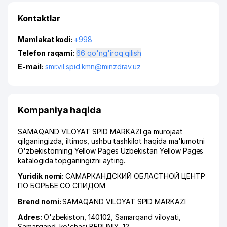
Kontaktlar
Mamlakat kodi:
+998
Telefon raqami:
66 qo'ng'iroq qilish
E-mail:
smr.vil.spid.kmn@minzdrav.uz
Kompaniya haqida
SAMAQAND VILOYAT SPID MARKAZI ga murojaat
qilganingizda, iltimos, ushbu tashkilot haqida ma'lumotni
O'zbekistonning Yellow Pages Uzbekistan Yellow Pages
katalogida topganingizni ayting.
Yuridik nomi:
САМАРКАНДСКИЙ ОБЛАСТНОЙ ЦЕНТР
ПО БОРЬБЕ СО СПИДОМ
Brend nomi:
SAMAQAND VILOYAT SPID MARKAZI
Adres:
O'zbekiston, 140102,
Samarqand viloyati
,
Samarqand
,
ko'chasi BERUNIY
, 12