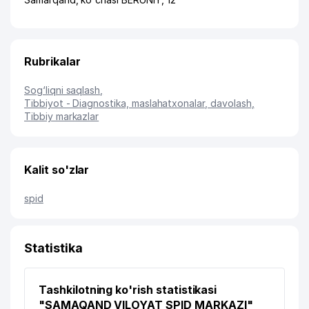
Rubrikalar
Sog‘liqni saqlash
,
Tibbiyot - Diagnostika, maslahatxonalar, davolash
,
Tibbiy markazlar
Kalit so'zlar
spid
Statistika
Tashkilotning ko'rish statistikasi
"SAMAQAND VILOYAT SPID MARKAZI"