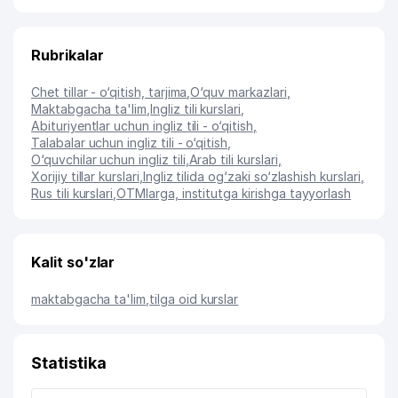
Rubrikalar
Chet tillar - o‘qitish, tarjima
,
O‘quv markazlari
,
Maktabgacha ta'lim
,
Ingliz tili kurslari
,
Abituriyentlar uchun ingliz tili - o‘qitish
,
Talabalar uchun ingliz tili - o‘qitish
,
O‘quvchilar uchun ingliz tili
,
Arab tili kurslari
,
Xorijiy tillar kurslari
,
Ingliz tilida og‘zaki so‘zlashish kurslari
,
Rus tili kurslari
,
OTMlarga, institutga kirishga tayyorlash
Kalit so'zlar
maktabgacha ta'lim
,
tilga oid kurslar
Statistika