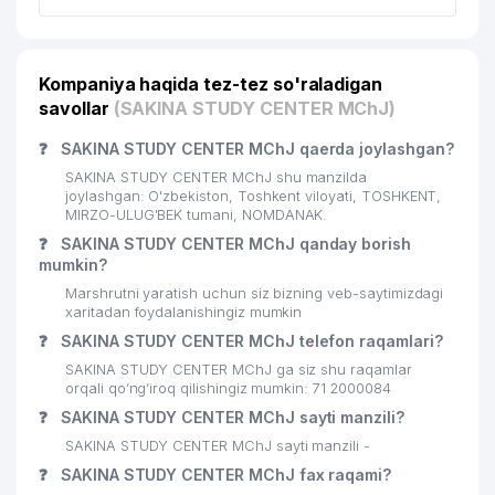
Kompaniya haqida tez-tez so'raladigan
savollar
(SAKINA STUDY CENTER MChJ)
❓
SAKINA STUDY CENTER MChJ qaerda joylashgan?
SAKINA STUDY CENTER MChJ shu manzilda
joylashgan: O'zbekiston, Toshkent viloyati, TOSHKENT,
MIRZO-ULUG'BEK tumani, NOMDANAK.
❓
SAKINA STUDY CENTER MChJ qanday borish
mumkin?
Marshrutni yaratish uchun siz bizning veb-saytimizdagi
xaritadan foydalanishingiz mumkin
❓
SAKINA STUDY CENTER MChJ telefon raqamlari?
SAKINA STUDY CENTER MChJ ga siz shu raqamlar
orqali qo’ng’iroq qilishingiz mumkin: 71 2000084
❓
SAKINA STUDY CENTER MChJ sayti manzili?
SAKINA STUDY CENTER MChJ sayti manzili -
❓
SAKINA STUDY CENTER MChJ fax raqami?