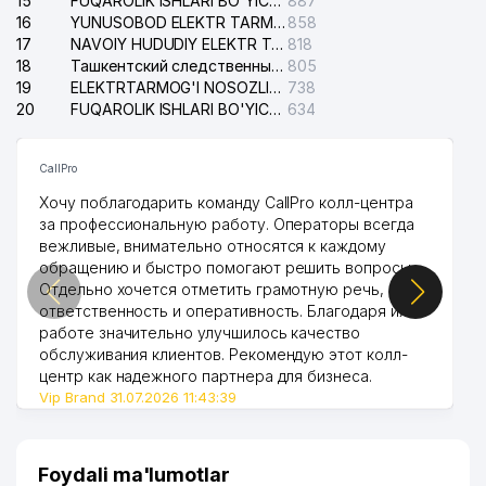
15
FUQAROLIK ISHLARI BO'YICHA YAKKASAROY TUMANLARARO SUDI
887
16
YUNUSOBOD ELEKTR TARMOG'I NOSOZLIKLARI XIZMATI
858
17
NAVOIY HUDUDIY ELEKTR TARMOQLARI KORXONASI AJ
818
18
Ташкентский следственный изолятор
805
19
ELEKTRTARMOG'I NOSOZLIKLARINI TO'ZATISH SERGELI XIZMATI
738
20
FUQAROLIK ISHLARI BO'YICHA UCH-TEPA TUMANI SUDI
634
CallPro
Хочу поблагодарить команду CallPro колл-центра
за профессиональную работу. Операторы всегда
вежливые, внимательно относятся к каждому
обращению и быстро помогают решить вопросы.
Отдельно хочется отметить грамотную речь,
ответственность и оперативность. Благодаря их
работе значительно улучшилось качество
обслуживания клиентов. Рекомендую этот колл-
центр как надежного партнера для бизнеса.
Vip Brand 31.07.2026 11:43:39
Foydali ma'lumotlar