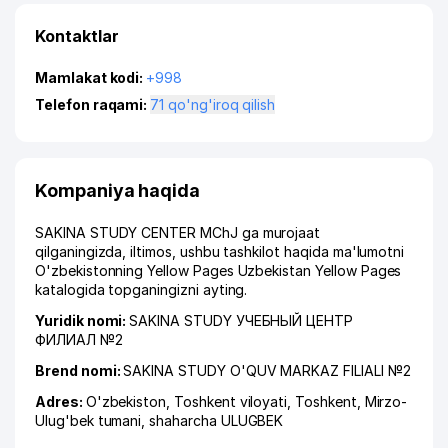
Kontaktlar
Mamlakat kodi:
+998
Telefon raqami:
71 qo'ng'iroq qilish
Kompaniya haqida
SAKINA STUDY CENTER MChJ ga murojaat
qilganingizda, iltimos, ushbu tashkilot haqida ma'lumotni
O'zbekistonning Yellow Pages Uzbekistan Yellow Pages
katalogida topganingizni ayting.
Yuridik nomi:
SAKINA STUDY УЧЕБНЫЙ ЦЕНТР
ФИЛИАЛ №2
Brend nomi:
SAKINA STUDY O'QUV MARKAZ FILIALI №2
Adres:
O'zbekiston,
Toshkent viloyati
,
Toshkent
,
Mirzo-
Ulug'bek tumani
,
shaharcha ULUGBEK