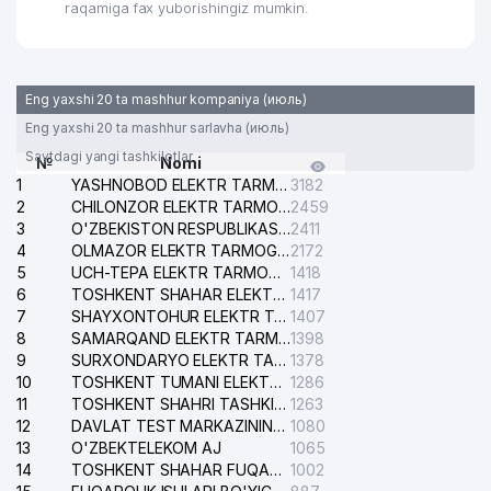
raqamiga fax yuborishingiz mumkin.
Eng yaxshi 20 ta mashhur kompaniya (июль)
Eng yaxshi 20 ta mashhur sarlavha (июль)
Saytdagi yangi tashkilotlar
№
Nomi
1
YASHNOBOD ELEKTR TARMOG'I NOSOZLIKLARI XIZMATI
3182
2
CHILONZOR ELEKTR TARMOG'I NOSOZLIK XIZMATI
2459
3
O'ZBEKISTON RESPUBLIKASI BOSH PROKURATURASI ISHONCH TELEFONI
2411
4
OLMAZOR ELEKTR TARMOG'I NOSOZLIKLARI XIZMATI
2172
5
UCH-TEPA ELEKTR TARMOG'I NOSOZLIKLARI XIZMATI
1418
6
TOSHKENT SHAHAR ELEKTR TARMOQLARI KORXONASI AJ
1417
7
SHAYXONTOHUR ELEKTR TARMOG'I NOSOZLIKLARINI TUZATISH XIZMATI
1407
8
SAMARQAND ELEKTR TARMOQLARI AJ
1398
9
SURXONDARYO ELEKTR TARMOQLARI AJ
1378
10
TOSHKENT TUMANI ELEKTR TARMOG'I AVARIYA XIZMATI
1286
11
TOSHKENT SHAHRI TASHKILOT TELEFONLARI HAQIDA MA'LUMOT BYUROSI
1263
12
DAVLAT TEST MARKAZINING ISHONCH TELEFONLARI
1080
13
O'ZBEKTELEKOM AJ
1065
14
TOSHKENT SHAHAR FUQAROLIK ISHLARI BO'YICHA SUDI
1002