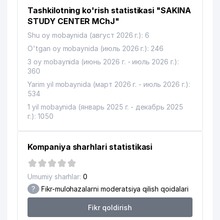
Tashkilotning ko'rish statistikasi "SAKINA
STUDY CENTER MChJ"
Shu oy mobaynida (август 2026 г.): 6
O'tgan oy mobaynida (июль 2026 г.): 246
3 oy mobaynida (июнь 2026 г. - июль 2026 г.):
360
Yarim yil mobaynida (март 2026 г. - июль 2026 г.):
534
1 yil mobaynida (январь 2025 г. - декабрь 2025
г.): 1050
Kompaniya sharhlari statistikasi
Umumiy sharhlar:
0
?
Fikr-mulohazalarni moderatsiya qilish qoidalari
Fikr qoldirish