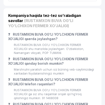
Kompaniya haqida tez-tez so'raladigan
savollar
(RUSTAMXON BUVA OG'LI
YO'LCHIXON FERMER XO'JALIGI)
❓
RUSTAMXON BUVA OG'LI YO'LCHIXON FERMER
XO'JALIGI qaerda joylashgan?
RUSTAMXON BUVA OG'LI YO'LCHIXON FERMER
XO'JALIGI shu manzilda joylashgan: O'zbekiston,
Namangan viloyati, POP TUMANI.
❓
RUSTAMXON BUVA OG'LI YO'LCHIXON FERMER
XO'JALIGI qanday borish mumkin?
Marshrutni yaratish uchun siz bizning veb-saytimizdagi
xaritadan foydalanishingiz mumkin
❓
RUSTAMXON BUVA OG'LI YO'LCHIXON FERMER
XO'JALIGI telefon raqamlari?
RUSTAMXON BUVA OG'LI YO'LCHIXON FERMER
XO'JALIGI ga siz shu raqamlar orqali qo’ng’iroq
qilishingiz mumkin: 91 1468008
❓
RUSTAMXON BUVA OG'LI YO'LCHIXON FERMER