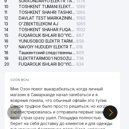
9
SURXONDARYO ELEKTR TARMOQLARI AJ
1378
10
TOSHKENT TUMANI ELEKTR TARMOG'I AVARIYA XIZMATI
1286
11
TOSHKENT SHAHRI TASHKILOT TELEFONLARI HAQIDA MA'LUMOT BYUROSI
1263
12
DAVLAT TEST MARKAZINING ISHONCH TELEFONLARI
1080
13
O'ZBEKTELEKOM AJ
1065
14
TOSHKENT SHAHAR FUQAROLIK ISHLARI BO'YICHA SUDI
1002
15
FUQAROLIK ISHLARI BO'YICHA YAKKASAROY TUMANLARARO SUDI
887
16
YUNUSOBOD ELEKTR TARMOG'I NOSOZLIKLARI XIZMATI
858
17
NAVOIY HUDUDIY ELEKTR TARMOQLARI KORXONASI AJ
818
18
Ташкентский следственный изолятор
805
19
ELEKTRTARMOG'I NOSOZLIKLARINI TO'ZATISH SERGELI XIZMATI
738
20
FUQAROLIK ISHLARI BO'YICHA UCH-TEPA TUMANI SUDI
634
OZON MChJ
Мне Озон помог выкарабкаться, когда личный
магазин в Самарканде начал загибаться и я
вовремя поняла, что обычный офлайн это тупик.
Самое трудное было просто решиться, но когда
зарегистрировалась и отправила первые заказы,
весь страх сразу ушел. Площадка полностью
берет на себя доставку до клиентов и для одежды