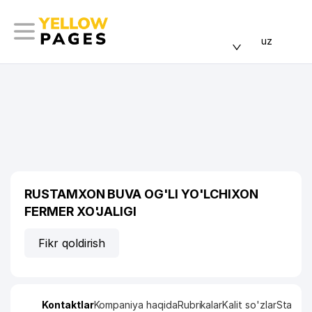
uz
RUSTAMXON BUVA OG'LI YO'LCHIXON
FERMER XO'JALIGI
Fikr qoldirish
Kontaktlar
Kompaniya haqida
Rubrikalar
Kalit so'zlar
Statisti