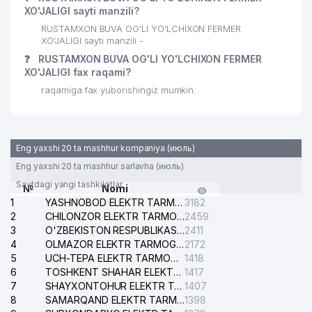
XO'JALIGI sayti manzili?
RUSTAMXON BUVA OG'LI YO'LCHIXON FERMER
XO'JALIGI sayti manzili -
❓
RUSTAMXON BUVA OG'LI YO'LCHIXON FERMER
XO'JALIGI fax raqami?
raqamiga fax yuborishingiz mumkin.
Eng yaxshi 20 ta mashhur kompaniya (июль)
Eng yaxshi 20 ta mashhur sarlavha (июль)
Saytdagi yangi tashkilotlar
№
Nomi
1
YASHNOBOD ELEKTR TARMOG'I NOSOZLIKLARI XIZMATI
3182
2
CHILONZOR ELEKTR TARMOG'I NOSOZLIK XIZMATI
2459
3
O'ZBEKISTON RESPUBLIKASI BOSH PROKURATURASI ISHONCH TELEFONI
2411
4
OLMAZOR ELEKTR TARMOG'I NOSOZLIKLARI XIZMATI
2172
5
UCH-TEPA ELEKTR TARMOG'I NOSOZLIKLARI XIZMATI
1418
6
TOSHKENT SHAHAR ELEKTR TARMOQLARI KORXONASI AJ
1417
7
SHAYXONTOHUR ELEKTR TARMOG'I NOSOZLIKLARINI TUZATISH XIZMATI
1407
8
SAMARQAND ELEKTR TARMOQLARI AJ
1398