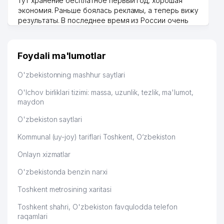
тут хранение бесплатное первый год, хорошая
экономия. Раньше боялась рекламы, а теперь вижу
результаты. В последнее время из России очень
много заказывают, а вначале только по
Узбекистану брали, но вяло. Удалось раскрутиться,
дальше развиваюсь потихоньку😊
Foydali ma'lumotlar
Hamida 03.08.2026 12:45:39
O'zbekistonning mashhur saytlari
O'lchov birliklari tizimi: massa, uzunlik, tezlik, ma'lumot,
maydon
O'zbekiston saytlari
Kommunal (uy-joy) tariflari Toshkent, O‘zbekiston
Onlayn xizmatlar
O'zbekistonda benzin narxi
Toshkent metrosining xaritasi
Toshkent shahri, O'zbekiston favqulodda telefon
raqamlari