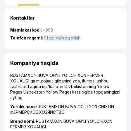
Kontaktlar
Mamlakat kodi:
+998
Telefon raqami:
91 qo'ng'iroq qilish
Kompaniya haqida
RUSTAMXON BUVA OG'LI YO'LCHIXON FERMER
XO'JALIGI ga murojaat qilganingizda, iltimos, ushbu
tashkilot haqida ma'lumotni O'zbekistonning Yellow
Pages Uzbekistan Yellow Pages katalogida topganingizni
ayting.
Yuridik nomi:
RUSTAMXON BUVA OG'LI YO'LCHIXON
ФЕРМЕРСКОЕ ХОЗЯЙСТВО
Brend nomi:
RUSTAMXON BUVA OG'LI YO'LCHIXON
FERMER XO'JALIGI