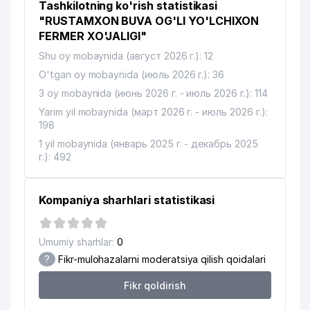
Tashkilotning ko'rish statistikasi
"RUSTAMXON BUVA OG'LI YO'LCHIXON
FERMER XO'JALIGI"
Shu oy mobaynida (август 2026 г.): 12
O'tgan oy mobaynida (июль 2026 г.): 36
3 oy mobaynida (июнь 2026 г. - июль 2026 г.): 114
Yarim yil mobaynida (март 2026 г. - июль 2026 г.):
198
1 yil mobaynida (январь 2025 г. - декабрь 2025
г.): 492
Kompaniya sharhlari statistikasi
Umumiy sharhlar:
0
?
Fikr-mulohazalarni moderatsiya qilish qoidalari
Fikr qoldirish