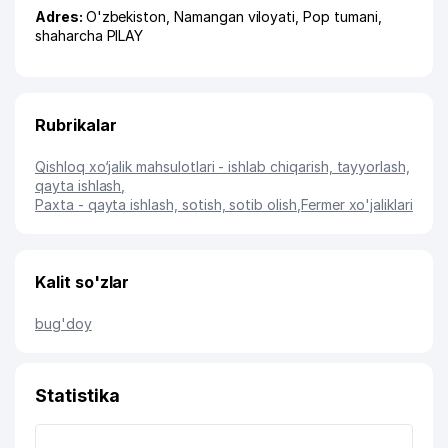
Adres:
O'zbekiston,
Namangan viloyati
,
Pop tumani
,
shaharcha PILAY
Rubrikalar
Qishloq xo‘jalik mahsulotlari - ishlab chiqarish, tayyorlash,
qayta ishlash
,
Paxta - qayta ishlash, sotish, sotib olish
,
Fermer xo'jaliklari
Kalit so'zlar
bug'doy
Statistika