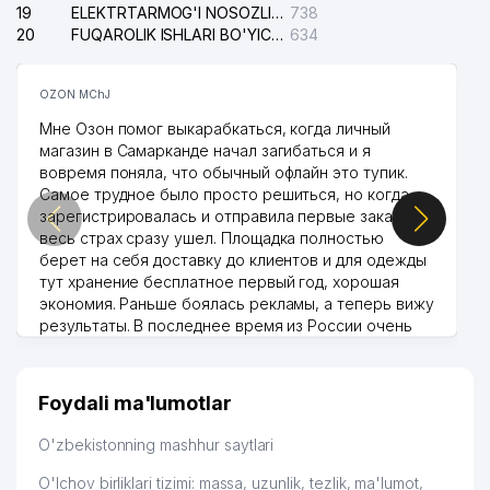
19
ELEKTRTARMOG'I NOSOZLIKLARINI TO'ZATISH SERGELI XIZMATI
738
20
FUQAROLIK ISHLARI BO'YICHA UCH-TEPA TUMANI SUDI
634
OZON MChJ
Мне Озон помог выкарабкаться, когда личный
магазин в Самарканде начал загибаться и я
вовремя поняла, что обычный офлайн это тупик.
Самое трудное было просто решиться, но когда
зарегистрировалась и отправила первые заказы,
весь страх сразу ушел. Площадка полностью
берет на себя доставку до клиентов и для одежды
тут хранение бесплатное первый год, хорошая
экономия. Раньше боялась рекламы, а теперь вижу
результаты. В последнее время из России очень
много заказывают, а вначале только по
Узбекистану брали, но вяло. Удалось раскрутиться,
дальше развиваюсь потихоньку😊
Foydali ma'lumotlar
Hamida 03.08.2026 12:45:39
O'zbekistonning mashhur saytlari
O'lchov birliklari tizimi: massa, uzunlik, tezlik, ma'lumot,