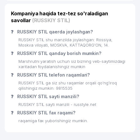
Kompaniya haqida tez-tez so'raladigan
savollar
(RUSSKIY STIL)
❓
RUSSKIY STIL qaerda joylashgan?
RUSSKIY STIL shu manzilda joylashgan: Rossiya,
Moskva viloyati, MOSKVA, KATTAQORG'ON, 14.
❓
RUSSKIY STIL qanday borish mumkin?
Marshrutni yaratish uchun siz bizning veb-saytimizdagi
xaritadan foydalanishingiz mumkin
❓
RUSSKIY STIL telefon raqamlari?
RUSSKIY STIL ga siz shu raqamlar orqali qo’ng’iroq
qilishingiz mumkin: 9815535
❓
RUSSKIY STIL sayti manzili?
RUSSKIY STIL sayti manzili - russtyle.net
❓
RUSSKIY STIL fax raqami?
raqamiga fax yuborishingiz mumkin.