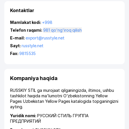
Kontaktlar
Mamlakat kodi:
+998
Telefon raqami:
981 qo'ng'iroq qilish
E-mail:
export@russtyle.net
Sayt:
russtyle.net
Fax:
9815535
Kompaniya haqida
RUSSKIY STIL ga murojaat qilganingizda, iltimos, ushbu
tashkilot haqida ma'lumotni O'zbekistonning Yellow
Pages Uzbekistan Yellow Pages katalogida topganingizni
ayting.
Yuridik nomi:
РУССКИЙ СТИЛЬ ГРУППА
ПРЕДПРИЯТИЙ