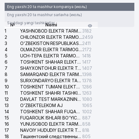
Eng yaxshi 20 ta mashhur kompaniya (июль)
Eng yaxshi 20 ta mashhur sarlavha (июль)
Saytdagi yangi tashkilotlar
№
Nomi
1
YASHNOBOD ELEKTR TARMOG'I NOSOZLIKLARI XIZMATI
3182
2
CHILONZOR ELEKTR TARMOG'I NOSOZLIK XIZMATI
2459
3
O'ZBEKISTON RESPUBLIKASI BOSH PROKURATURASI ISHONCH TELEFONI
2411
4
OLMAZOR ELEKTR TARMOG'I NOSOZLIKLARI XIZMATI
2172
5
UCH-TEPA ELEKTR TARMOG'I NOSOZLIKLARI XIZMATI
1418
6
TOSHKENT SHAHAR ELEKTR TARMOQLARI KORXONASI AJ
1417
7
SHAYXONTOHUR ELEKTR TARMOG'I NOSOZLIKLARINI TUZATISH XIZMATI
1407
8
SAMARQAND ELEKTR TARMOQLARI AJ
1398
9
SURXONDARYO ELEKTR TARMOQLARI AJ
1378
10
TOSHKENT TUMANI ELEKTR TARMOG'I AVARIYA XIZMATI
1286
11
TOSHKENT SHAHRI TASHKILOT TELEFONLARI HAQIDA MA'LUMOT BYUROSI
1263
12
DAVLAT TEST MARKAZINING ISHONCH TELEFONLARI
1080
13
O'ZBEKTELEKOM AJ
1065
14
TOSHKENT SHAHAR FUQAROLIK ISHLARI BO'YICHA SUDI
1002
15
FUQAROLIK ISHLARI BO'YICHA YAKKASAROY TUMANLARARO SUDI
887
16
YUNUSOBOD ELEKTR TARMOG'I NOSOZLIKLARI XIZMATI
858
17
NAVOIY HUDUDIY ELEKTR TARMOQLARI KORXONASI AJ
818
18
Ташкентский следственный изолятор
805