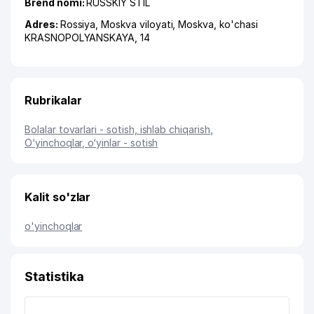
Brend nomi:
RUSSKIY STIL
Adres:
Rossiya,
Moskva viloyati
,
Moskva
,
ko'chasi
KRASNOPOLYANSKAYA
, 14
Rubrikalar
Bolalar tovarlari - sotish, ishlab chiqarish
,
O‘yinchoqlar, o‘yinlar - sotish
Kalit so'zlar
o'yinchoqlar
Statistika