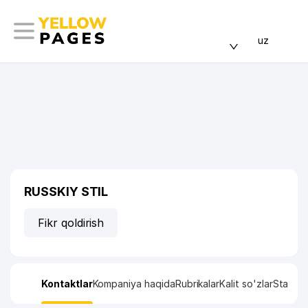
uz
RUSSKIY STIL
Fikr qoldirish
Kontaktlar
Kompaniya haqida
Rubrikalar
Kalit so'zlar
Statisti