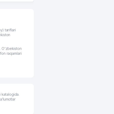
юридических
формулировок. Первое
время сильно тупил с
продвижением, но в итоге
разобрался. Озон как раз
получает свои 50 кликов на
) tariflari
kiston
обучение и цена потом
держится ровно около
ставки. Работать на
, O'zbekiston
площадке нравится, здесь
fon raqamlari
рынок сбыта шире и заказы
идут стабильно.
Урад 21.07.2026 08:47:51
 katalogida.
a’lumotlar