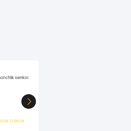
OZON MChJ
honchlik xamkor.
Зашел на Озон в
Узбекистане почти
случайно, когда коллега
показал свой кабинет и
цифры, так что я буквально
сразу загорелся этой
идеей. Регистрация заняла
всего вечер, а договор там
2026 12:09:26
вполне понятный и нет этих
всяких замудреных