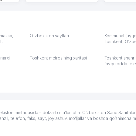
моем
оется,
карте
а что
З.
: massa,
O'zbekiston saytlari
Kommunal (uy-joy
t,
Toshkent, O‘zbe
:37
narxi
Toshkent metrosining xaritasi
Toshkent shahri
favqulodda tele
on mintaqasida – dolzarb ma’lumotlar O’zbekiston Sariq Sahifalari
, telefon, faks, sayt, joylashuv, mo’ljallar va boshqa qo’shimcha m