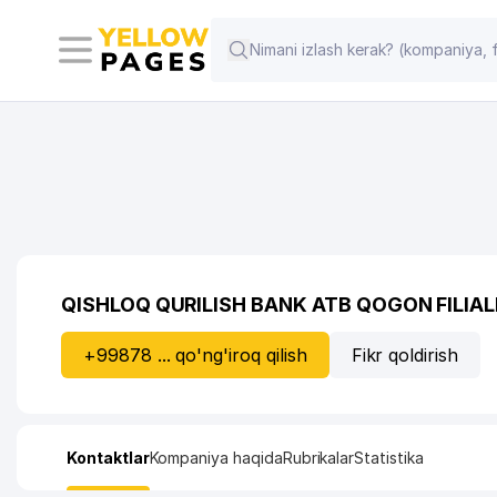
QISHLOQ QURILISH BANK ATB QOGON FILIAL
+99878 ... qo'ng'iroq qilish
Fikr qoldirish
Kontaktlar
Kompaniya haqida
Rubrikalar
Statistika