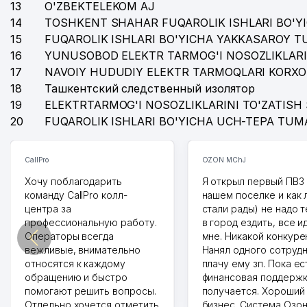
13
O'ZBEKTELEKOM AJ
14
TOSHKENT SHAHAR FUQAROLIK ISHLARI BO'Y
15
FUQAROLIK ISHLARI BO'YICHA YAKKASAROY 
16
YUNUSOBOD ELEKTR TARMOG'I NOSOZLIKLARI
17
NAVOIY HUDUDIY ELEKTR TARMOQLARI KORXO
18
Ташкентский следственный изолятор
19
ELEKTRTARMOG'I NOSOZLIKLARINI TO'ZATISH 
20
FUQAROLIK ISHLARI BO'YICHA UCH-TEPA TUM
CallPro
OZON MChJ
Хочу поблагодарить
Я открыл первый ПВЗ 
команду CallPro колл-
нашем поселке и как
центра за
стали рады) не надо 
профессиональную работу.
в город ездить, все и
Операторы всегда
мне. Никакой конкуре
вежливые, внимательно
Нанял одного сотрудн
относятся к каждому
плачу ему зп. Пока ес
обращению и быстро
финансовая поддержк
помогают решить вопросы.
получается. Хороший
Отдельно хочется отметить
бизнес. Система Озо