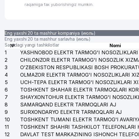
raqamiga fax yuborishingiz mumkin.
Eng yaxshi 20 ta mashhur kompaniya (июль)
Eng yaxshi 20 ta mashhur sarlavha (июль)
Saytdagi yangi tashkilotlar
№
Nomi
1
YASHNOBOD ELEKTR TARMOG'I NOSOZLIKLARI 
2
CHILONZOR ELEKTR TARMOG'I NOSOZLIK XIZM
3
O'ZBEKISTON RESPUBLIKASI BOSH PROKURAT
4
OLMAZOR ELEKTR TARMOG'I NOSOZLIKLARI XI
5
UCH-TEPA ELEKTR TARMOG'I NOSOZLIKLARI X
6
TOSHKENT SHAHAR ELEKTR TARMOQLARI KOR
7
SHAYXONTOHUR ELEKTR TARMOG'I NOSOZLIKL
8
SAMARQAND ELEKTR TARMOQLARI AJ
9
SURXONDARYO ELEKTR TARMOQLARI AJ
10
TOSHKENT TUMANI ELEKTR TARMOG'I AVARIYA
11
TOSHKENT SHAHRI TASHKILOT TELEFONLARI 
12
DAVLAT TEST MARKAZINING ISHONCH TELEFO