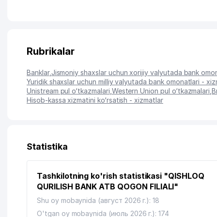
Rubrikalar
Banklar
,
Jismoniy shaxslar uchun xorijiy valyutada bank omona
Yuridik shaxslar uchun milliy valyutada bank omonatlari - xiz
Unistream pul o‘tkazmalari
,
Western Union pul o‘tkazmalari
,
B
Hisob-kassa xizmatini ko‘rsatish - xizmatlar
Statistika
Tashkilotning ko'rish statistikasi "QISHLOQ
QURILISH BANK ATB QOGON FILIALI"
Shu oy mobaynida (август 2026 г.): 18
O'tgan oy mobaynida (июль 2026 г.): 174