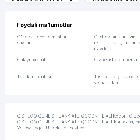
грамотную речь,
сама делает отчеты.
ответственность и
Другой конкурент в 
оперативность. Благодаря
поселке вряд ли откр
их работе значительно
потому что видно на 
Foydali ma'lumotlar
улучшилось качество
Озона для Узбекистан
обслуживания клиентов.
тут у нас уже есть ПВ
O'zbekistonning mashhur
O'lchov birliklari tizimi
Рекомендую этот колл-
saytlari
Выгодное дело и
uzunlik, tezlik, ma'lumo
maydon
центр как надежного
спокойное.
партнера для бизнеса.
Марат 27.07.2026 08:00
Onlayn xizmatlar
O'zbekistonda benzin 
Vip Brand 31.07.2026 11:43:39
Toshkent xaritasi
Toshkentdagi avtobus
yo'nalishlari
QISHLOQ QURILISH BANK ATB QOGON FILIALI Kogon, O'zbekist
QISHLOQ QURILISH BANK ATB QOGON FILIALI: kontaktlar, manzil
Yellow Pages Uzbekistan saytida.