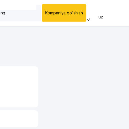
ang
Kompaniya qo'shish
uz