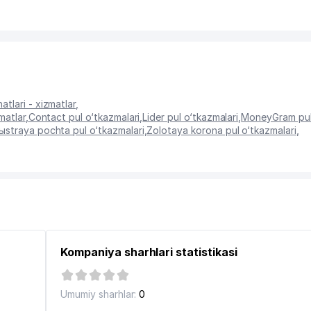
tlari - xizmatlar
,
matlar
,
Contact pul o‘tkazmalari
,
Lider pul o‘tkazmalari
,
MoneyGram pul 
ыstraya pochta pul o‘tkazmalari
,
Zolotaya korona pul o‘tkazmalari
,
Kompaniya sharhlari statistikasi
Umumiy sharhlar:
0