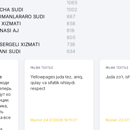
1065
ICHA SUDI
1002
TUMANLARARO SUDI
887
 XIZMATI
858
NASI AJ
818
805
SERGELI XIZMATI
738
ANI SUDI
634
PALMA TEXTILE
PALMA TEXTILE
в
Yellowpages juda tez, aniq,
Juda zo’r, is
 люди
qulay va sifatlik ishlaydi.
теперь
respect
дут ко
нции.
ика,
ть
а все
Murod 24.07.2026 19:11:27
Ruslan 22.07.
на