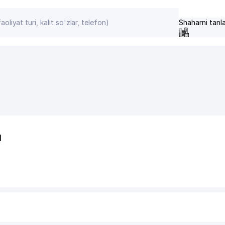
Shaharni tanl
I