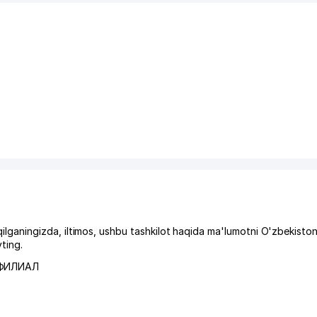
aningizda, iltimos, ushbu tashkilot haqida ma'lumotni O'zbekiston
ting.
 ФИЛИАЛ