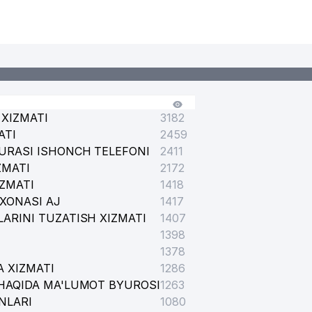
XIZMATI
3182
ATI
2459
URASI ISHONCH TELEFONI
2411
ZMATI
2172
IZMATI
1418
XONASI AJ
1417
ARINI TUZATISH XIZMATI
1407
1398
1378
 XIZMATI
1286
HAQIDA MA'LUMOT BYUROSI
1263
NLARI
1080