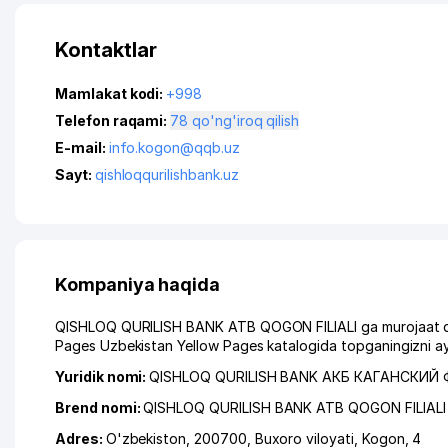
Kontaktlar
Mamlakat kodi:
+998
Telefon raqami:
78 qo'ng'iroq qilish
E-mail:
info.kogon@qqb.uz
Sayt:
qishloqqurilishbank.uz
Kompaniya haqida
QISHLOQ QURILISH BANK ATB QOGON FILIALI ga murojaat qilg
Pages Uzbekistan Yellow Pages katalogida topganingizni ay
Yuridik nomi:
QISHLOQ QURILISH BANK АКБ КАГАНСКИЙ
Brend nomi:
QISHLOQ QURILISH BANK ATB QOGON FILIALI
Adres:
O'zbekiston, 200700,
Buxoro viloyati
,
Kogon
, 4