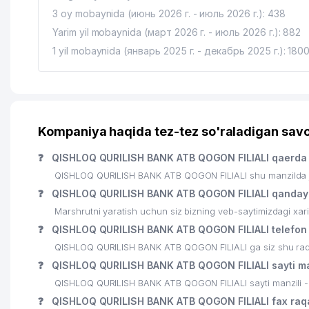
3 oy mobaynida (июнь 2026 г. - июль 2026 г.): 438
Yarim yil mobaynida (март 2026 г. - июль 2026 г.): 882
1 yil mobaynida (январь 2025 г. - декабрь 2025 г.): 180
Kompaniya haqida tez-tez so'raladigan savo
❓
QISHLOQ QURILISH BANK ATB QOGON FILIALI qaerda 
QISHLOQ QURILISH BANK ATB QOGON FILIALI shu manzilda j
❓
QISHLOQ QURILISH BANK ATB QOGON FILIALI qanday
Marshrutni yaratish uchun siz bizning veb-saytimizdagi xa
❓
QISHLOQ QURILISH BANK ATB QOGON FILIALI telefon 
QISHLOQ QURILISH BANK ATB QOGON FILIALI ga siz shu raqam
❓
QISHLOQ QURILISH BANK ATB QOGON FILIALI sayti ma
QISHLOQ QURILISH BANK ATB QOGON FILIALI sayti manzili - 
❓
QISHLOQ QURILISH BANK ATB QOGON FILIALI fax raq