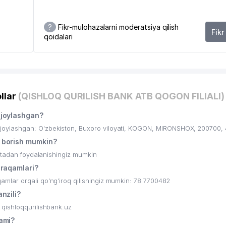
?
Fikr-mulohazalarni moderatsiya qilish
Fikr
qoidalari
0
llar
(QISHLOQ QURILISH BANK ATB QOGON FILIALI)
joylashgan?
oylashgan: O'zbekiston, Buxoro viloyati, KOGON, MIRONSHOX, 200700, 
 borish mumkin?
ritadan foydalanishingiz mumkin
raqamlari?
lar orqali qo’ng’iroq qilishingiz mumkin: 78 7700482
nzili?
qishloqqurilishbank.uz
ami?