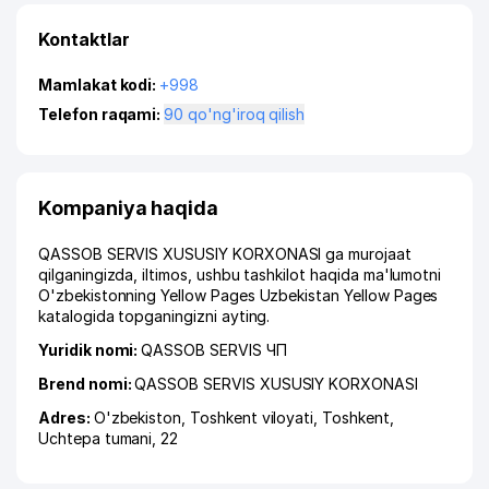
Kontaktlar
Mamlakat kodi:
+998
Telefon raqami:
90 qo'ng'iroq qilish
Kompaniya haqida
QASSOB SERVIS XUSUSIY KORXONASI ga murojaat
qilganingizda, iltimos, ushbu tashkilot haqida ma'lumotni
O'zbekistonning Yellow Pages Uzbekistan Yellow Pages
katalogida topganingizni ayting.
Yuridik nomi:
QASSOB SERVIS ЧП
Brend nomi:
QASSOB SERVIS XUSUSIY KORXONASI
Adres:
O'zbekiston,
Toshkent viloyati
,
Toshkent
,
Uchtepa tumani
, 22