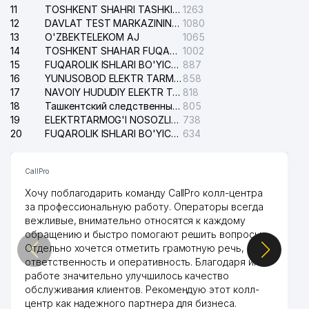
11
TOSHKENT SHAHRI TASHKILOT TELEFONLARI HAQIDA MA'LUMOT BYUROSI
1263
12
DAVLAT TEST MARKAZINING ISHONCH TELEFONLARI
1080
13
O'ZBEKTELEKOM AJ
1065
14
TOSHKENT SHAHAR FUQAROLIK ISHLARI BO'YICHA SUDI
1002
15
FUQAROLIK ISHLARI BO'YICHA YAKKASAROY TUMANLARARO SUDI
887
16
YUNUSOBOD ELEKTR TARMOG'I NOSOZLIKLARI XIZMATI
858
17
NAVOIY HUDUDIY ELEKTR TARMOQLARI KORXONASI AJ
818
18
Ташкентский следственный изолятор
805
19
ELEKTRTARMOG'I NOSOZLIKLARINI TO'ZATISH SERGELI XIZMATI
738
20
FUQAROLIK ISHLARI BO'YICHA UCH-TEPA TUMANI SUDI
634
CallPro
Хочу поблагодарить команду CallPro колл-центра
за профессиональную работу. Операторы всегда
вежливые, внимательно относятся к каждому
обращению и быстро помогают решить вопросы.
Отдельно хочется отметить грамотную речь,
ответственность и оперативность. Благодаря их
работе значительно улучшилось качество
обслуживания клиентов. Рекомендую этот колл-
центр как надежного партнера для бизнеса.