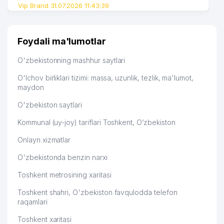
Vip Brand 31.07.2026 11:43:39
Foydali ma'lumotlar
O'zbekistonning mashhur saytlari
O'lchov birliklari tizimi: massa, uzunlik, tezlik, ma'lumot,
maydon
O'zbekiston saytlari
Kommunal (uy-joy) tariflari Toshkent, O‘zbekiston
Onlayn xizmatlar
O'zbekistonda benzin narxi
Toshkent metrosining xaritasi
Toshkent shahri, O'zbekiston favqulodda telefon
raqamlari
Toshkent xaritasi