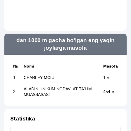
dan 1000 m gacha bo'lgan eng yaqin
joylarga masofa
№
Nomi
Masofa
1
CHARLEY MChJ
1 м
ALADIN UNIKUM NODAVLAT TA'LIM
2
454 м
MUASSASASI
Statistika