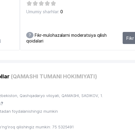
Umumiy sharhlar:
0
?
Fikr-mulohazalarni moderatsiya qilish
Fikr
qoidalari
4
llar
(QAMASHI TUMANI HOKIMIYATI)
ekiston, Qashqadaryo viloyati, QAMASHI, SADIKOV, 1.
n?
ritadan foydalanishingiz mumkin
ng’iroq qilishingiz mumkin: 75 5325491