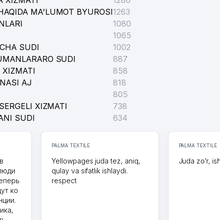
 XIZMATI
1286
HAQIDA MA'LUMOT BYUROSI
1263
NLARI
1080
1065
ICHA SUDI
1002
TUMANLARARO SUDI
887
 XIZMATI
858
NASI AJ
818
805
SERGELI XIZMATI
738
ANI SUDI
634
PALMA TEXTILE
PALMA TEXTILE
в
Yellowpages juda tez, aniq,
Juda zo’r, is
 люди
qulay va sifatlik ishlaydi.
теперь
respect
дут ко
нции.
ика,
ть