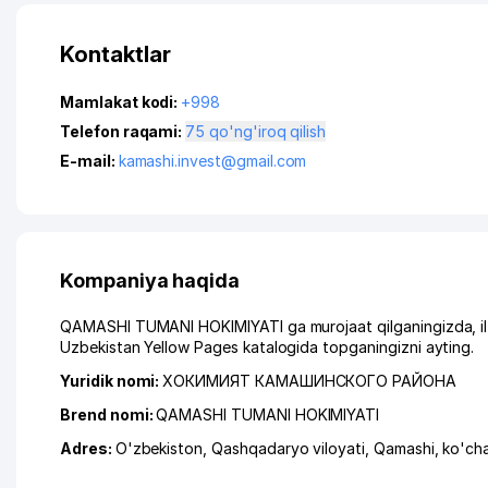
Kontaktlar
Mamlakat kodi:
+998
Telefon raqami:
75 qo'ng'iroq qilish
E-mail:
kamashi.invest@gmail.com
Kompaniya haqida
QAMASHI TUMANI HOKIMIYATI ga murojaat qilganingizda, ilt
Uzbekistan Yellow Pages katalogida topganingizni ayting.
Yuridik nomi:
ХОКИМИЯТ КАМАШИНСКОГО РАЙОНА
Brend nomi:
QAMASHI TUMANI HOKIMIYATI
Adres:
O'zbekiston,
Qashqadaryo viloyati
,
Qamashi
,
ko'ch