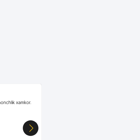
OZON MChJ
honchlik xamkor.
Зашел на Озон в
Узбекистане почти
случайно, когда коллега
показал свой кабинет и
цифры, так что я буквально
сразу загорелся этой
идеей. Регистрация заняла