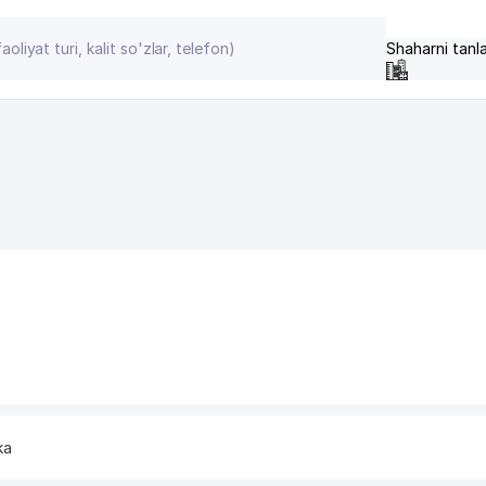
Shaharni tanl
ka