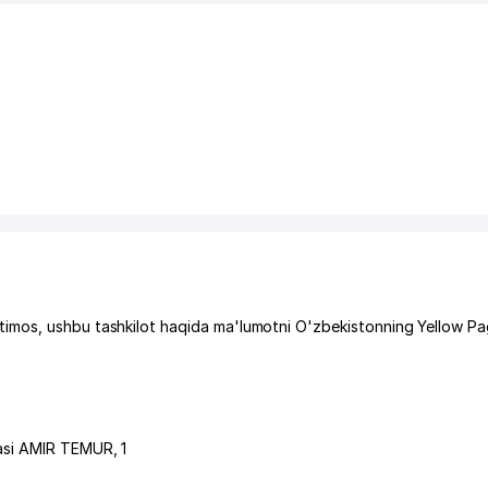
imos, ushbu tashkilot haqida ma'lumotni O'zbekistonning Yellow P
asi AMIR TEMUR
, 1