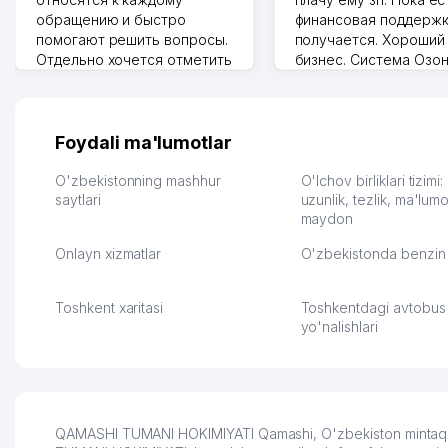
обращению и быстро
финансовая поддержк
помогают решить вопросы.
получается. Хороший
Отдельно хочется отметить
бизнес. Система Озо
грамотную речь,
сама делает отчеты.
ответственность и
Другой конкурент в 
оперативность. Благодаря
поселке вряд ли откр
их работе значительно
потому что видно на 
Foydali ma'lumotlar
улучшилось качество
Озона для Узбекистан
обслуживания клиентов.
тут у нас уже есть ПВ
O'zbekistonning mashhur
O'lchov birliklari tizimi
Рекомендую этот колл-
saytlari
Выгодное дело и
uzunlik, tezlik, ma'lumo
maydon
центр как надежного
спокойное.
партнера для бизнеса.
Марат 27.07.2026 08:00
Onlayn xizmatlar
O'zbekistonda benzin 
Vip Brand 31.07.2026 11:43:39
Toshkent xaritasi
Toshkentdagi avtobus
yo'nalishlari
QAMASHI TUMANI HOKIMIYATI Qamashi, O'zbekiston mintaqasi