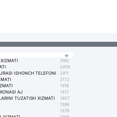
XIZMATI
3182
ATI
2459
URASI ISHONCH TELEFONI
2411
ZMATI
2172
IZMATI
1418
XONASI AJ
1417
ARINI TUZATISH XIZMATI
1407
1398
1378