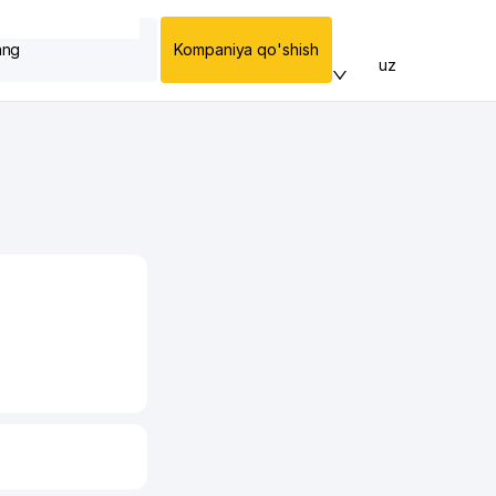
ang
Kompaniya qo'shish
uz