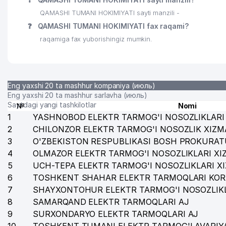
QAMASHI TUMANI HOKIMIYATI sayti manzili -
❓
QAMASHI TUMANI HOKIMIYATI fax raqami?
raqamiga fax yuborishingiz mumkin.
Eng yaxshi 20 ta mashhur kompaniya (июль)
Eng yaxshi 20 ta mashhur sarlavha (июль)
Saytdagi yangi tashkilotlar
№
Nomi
1
YASHNOBOD ELEKTR TARMOG'I NOSOZLIKLARI 
2
CHILONZOR ELEKTR TARMOG'I NOSOZLIK XIZM
3
O'ZBEKISTON RESPUBLIKASI BOSH PROKURAT
4
OLMAZOR ELEKTR TARMOG'I NOSOZLIKLARI XI
5
UCH-TEPA ELEKTR TARMOG'I NOSOZLIKLARI X
6
TOSHKENT SHAHAR ELEKTR TARMOQLARI KOR
7
SHAYXONTOHUR ELEKTR TARMOG'I NOSOZLIKL
8
SAMARQAND ELEKTR TARMOQLARI AJ
9
SURXONDARYO ELEKTR TARMOQLARI AJ