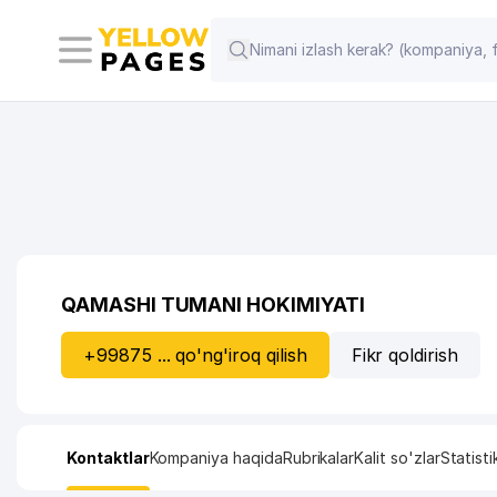
QAMASHI TUMANI HOKIMIYATI
+99875 ... qo'ng'iroq qilish
Fikr qoldirish
Kontaktlar
Kompaniya haqida
Rubrikalar
Kalit so'zlar
Statisti