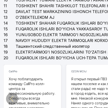
10
TOSHKENT TUMANI ELEKTR TARMOG'I AVARIYA
11
TOSHKENT SHAHRI TASHKILOT TELEFONLARI 
12
DAVLAT TEST MARKAZINING ISHONCH TELEFO
13
O'ZBEKTELEKOM AJ
14
TOSHKENT SHAHAR FUQAROLIK ISHLARI BO'Y
15
FUQAROLIK ISHLARI BO'YICHA YAKKASAROY 
16
YUNUSOBOD ELEKTR TARMOG'I NOSOZLIKLARI
17
NAVOIY HUDUDIY ELEKTR TARMOQLARI KORXO
18
Ташкентский следственный изолятор
19
ELEKTRTARMOG'I NOSOZLIKLARINI TO'ZATISH 
20
FUQAROLIK ISHLARI BO'YICHA UCH-TEPA TUM
CallPro
OZON MChJ
Хочу поблагодарить
Я открыл первый ПВЗ 
команду CallPro колл-
нашем поселке и как
центра за
стали рады) не надо 
профессиональную работу.
в город ездить, все и
Операторы всегда
мне. Никакой конкуре
вежливые, внимательно
Нанял одного сотрудн
относятся к каждому
плачу ему зп. Пока ес