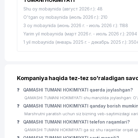
TUMANI HOKIMIYATI"
Shu oy mobaynida (август 2026 г.): 48
O'tgan oy mobaynida (июль 2026 г.): 210
3 oy mobaynida (июнь 2026 г. - июль 2026 г.): 1188
Yarim yil mobaynida (март 2026 г. - июль 2026 г.): 2094
1 yil mobaynida (январь 2025 г. - декабрь 2025 г.): 350
Kompaniya haqida tez-tez so'raladigan savo
❓
QAMASHI TUMANI HOKIMIYATI qaerda joylashgan?
QAMASHI TUMANI HOKIMIYATI shu manzilda joylashgan: O'zb
❓
QAMASHI TUMANI HOKIMIYATI qanday borish mumki
Marshrutni yaratish uchun siz bizning veb-saytimizdagi xa
❓
QAMASHI TUMANI HOKIMIYATI telefon raqamlari?
QAMASHI TUMANI HOKIMIYATI ga siz shu raqamlar orqali qo’
❓
QAMASHI TUMANI HOKIMIYATI sayti manzili?