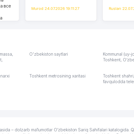
а все
Murod 24.07.2026 19:11:27
Ruslan 22.07.
на
моем
оется,
карте
а что
З.
: massa,
O'zbekiston saytlari
Kommunal (uy-joy
t,
Toshkent, O‘zbe
:37
narxi
Toshkent metrosining xaritasi
Toshkent shahri
favqulodda tele
da – dolzarb ma’lumotlar O’zbekiston Sariq Sahifalari katalogida.