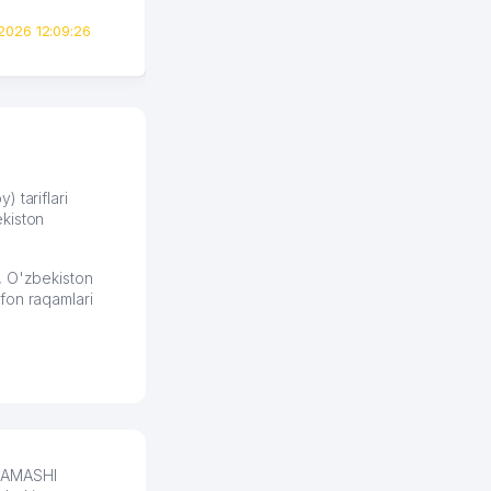
всего вечер, а договор там
2026 12:09:26
вполне понятный и нет этих
всяких замудреных
юридических
формулировок. Первое
время сильно тупил с
продвижением, но в итоге
разобрался. Озон как раз
получает свои 50 кликов на
) tariflari
kiston
обучение и цена потом
держится ровно около
ставки. Работать на
, O'zbekiston
площадке нравится, здесь
fon raqamlari
рынок сбыта шире и заказы
идут стабильно.
Урад 21.07.2026 08:47:51
 QAMASHI