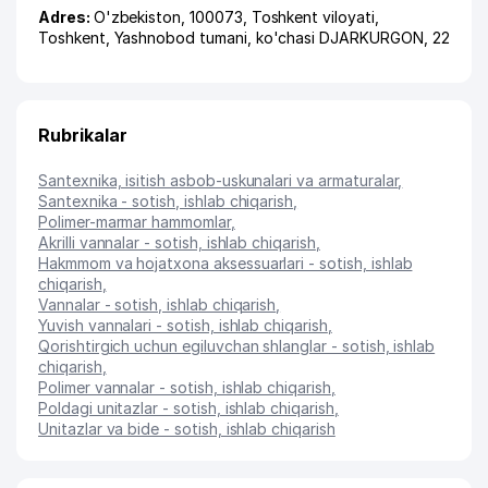
Adres:
O'zbekiston, 100073,
Toshkent viloyati
,
Toshkent
,
Yashnobod tumani
,
ko'chasi DJARKURGON
, 22
Rubrikalar
Santexnika, isitish asbob-uskunalari va armaturalar
,
Santexnika - sotish, ishlab chiqarish
,
Polimer-marmar hammomlar
,
Akrilli vannalar - sotish, ishlab chiqarish
,
Hakmmom va hojatxona aksessuarlari - sotish, ishlab
chiqarish
,
Vannalar - sotish, ishlab chiqarish
,
Yuvish vannalari - sotish, ishlab chiqarish
,
Qorishtirgich uchun egiluvchan shlanglar - sotish, ishlab
chiqarish
,
Polimer vannalar - sotish, ishlab chiqarish
,
Poldagi unitazlar - sotish, ishlab chiqarish
,
Unitazlar va bide - sotish, ishlab chiqarish