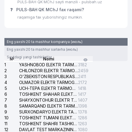
PULS-BAH QK MChJ sayti manzili - pulsbah.uz
❓
PULS-BAH QK MChJ fax raqami?
raqamiga fax yuborishingiz mumkin.
Eng yaxshi 20 ta mashhur kompaniya (июль)
Eng yaxshi 20 ta mashhur sarlavha (июль)
Saytdagi yangi tashkilotlar
№
Nomi
1
YASHNOBOD ELEKTR TARMOG'I NOSOZLIKLARI XIZMATI
3182
2
CHILONZOR ELEKTR TARMOG'I NOSOZLIK XIZMATI
2459
3
O'ZBEKISTON RESPUBLIKASI BOSH PROKURATURASI ISHONCH TELEFONI
2411
4
OLMAZOR ELEKTR TARMOG'I NOSOZLIKLARI XIZMATI
2172
5
UCH-TEPA ELEKTR TARMOG'I NOSOZLIKLARI XIZMATI
1418
6
TOSHKENT SHAHAR ELEKTR TARMOQLARI KORXONASI AJ
1417
7
SHAYXONTOHUR ELEKTR TARMOG'I NOSOZLIKLARINI TUZATISH XIZMATI
1407
8
SAMARQAND ELEKTR TARMOQLARI AJ
1398
9
SURXONDARYO ELEKTR TARMOQLARI AJ
1378
10
TOSHKENT TUMANI ELEKTR TARMOG'I AVARIYA XIZMATI
1286
11
TOSHKENT SHAHRI TASHKILOT TELEFONLARI HAQIDA MA'LUMOT BYUROSI
1263
12
DAVLAT TEST MARKAZINING ISHONCH TELEFONLARI
1080