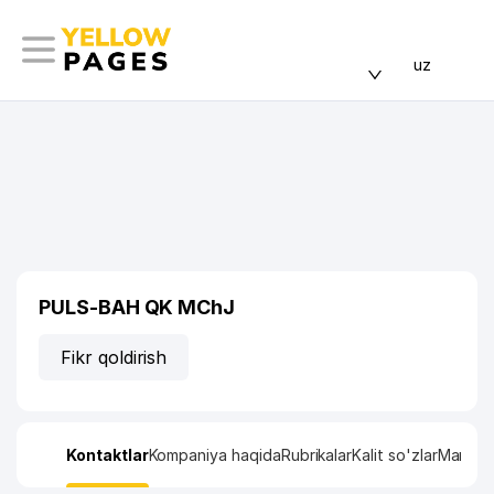
uz
PULS-BAH QK MChJ
Fikr qoldirish
Kontaktlar
Kompaniya haqida
Rubrikalar
Kalit so'zlar
Manzil x