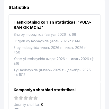
Statistika
Tashkilotning ko'rish statistikasi "PULS-
BAH QK MChJ"
Shu oy mobaynida (август 2026 г.): 66
O'tgan oy mobaynida (июль 2026 г.): 144
3 oy mobaynida (июнь 2026 г. - июль 2026 г.):
450
Yarim yil mobaynida (март 2026 г. - июль 2026 г.):
816
1 yil mobaynida (январь 2025 г. - декабрь 2025
г.): 1812
Kompaniya sharhlari statistikasi
Umumiy sharhlar:
0