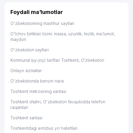
Узбекистану брали, но вяло. Удалось раскрутиться,
дальше развиваюсь потихоньку😊
Foydali ma'lumotlar
Hamida 03.08.2026 12:45:39
O'zbekistonning mashhur saytlari
O'lchov birliklari tizimi: massa, uzunlik, tezlik, ma'lumot,
maydon
O'zbekiston saytlari
Kommunal (uy-joy) tariflari Toshkent, O‘zbekiston
Onlayn xizmatlar
O'zbekistonda benzin narxi
Toshkent metrosining xaritasi
Toshkent shahri, O'zbekiston favqulodda telefon
raqamlari
Toshkent xaritasi
Toshkentdagi avtobus yo'nalishlari