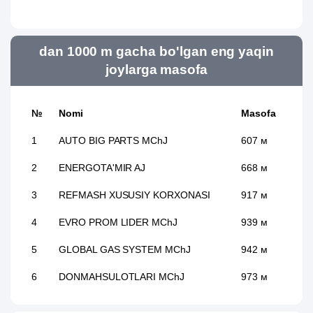
dan 1000 m gacha bo'lgan eng yaqin
joylarga masofa
№
Nomi
Masofa
1
AUTO BIG PARTS MChJ
607 м
2
ENERGOTA'MIR AJ
668 м
3
REFMASH XUSUSIY KORXONASI
917 м
4
EVRO PROM LIDER MChJ
939 м
5
GLOBAL GAS SYSTEM MChJ
942 м
6
DONMAHSULOTLARI MChJ
973 м