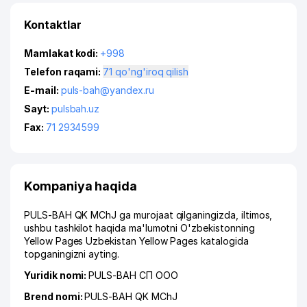
Kontaktlar
Mamlakat kodi:
+998
Telefon raqami:
71 qo'ng'iroq qilish
E-mail:
puls-bah@yandex.ru
Sayt:
pulsbah.uz
Fax:
71 2934599
Kompaniya haqida
PULS-BAH QK MChJ ga murojaat qilganingizda, iltimos,
ushbu tashkilot haqida ma'lumotni O'zbekistonning
Yellow Pages Uzbekistan Yellow Pages katalogida
topganingizni ayting.
Yuridik nomi:
PULS-BAH СП ООО
Brend nomi:
PULS-BAH QK MChJ