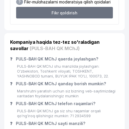
?
Fikr-mulohazalarni moderatsiya qilish qoidalari
Fikr qoldirish
Kompaniya haqida tez-tez so'raladigan
savollar
(PULS-BAH QK MChJ)
❓
PULS-BAH QK MChJ qaerda joylashgan?
PULS-BAH QK MChJ shu manzilda joylashgan:
O'zbekiston, Toshkent viloyati, TOSHKENT,
YASHNOBOD tumani, BUYUK IPAK YO'LI, 100073, 22.
❓
PULS-BAH QK MChJ qanday borish mumkin?
Marshrutni yaratish uchun siz bizning veb-saytimizdagi
xaritadan foydalanishingiz mumkin
❓
PULS-BAH QK MChJ telefon raqamlari?
PULS-BAH QK MChJ ga siz shu raqamlar orqali
qo’ng’iroq qilishingiz mumkin: 71 2934599
❓
PULS-BAH QK MChJ sayti manzili?