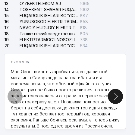
13
O'ZBEKTELEKOM AJ
1065
14
TOSHKENT SHAHAR FUQAROLIK ISHLARI BO'YICHA SUDI
1002
15
FUQAROLIK ISHLARI BO'YICHA YAKKASAROY TUMANLARARO SUDI
887
16
YUNUSOBOD ELEKTR TARMOG'I NOSOZLIKLARI XIZMATI
858
17
NAVOIY HUDUDIY ELEKTR TARMOQLARI KORXONASI AJ
818
18
Ташкентский следственный изолятор
805
19
ELEKTRTARMOG'I NOSOZLIKLARINI TO'ZATISH SERGELI XIZMATI
738
20
FUQAROLIK ISHLARI BO'YICHA UCH-TEPA TUMANI SUDI
634
OZON MChJ
Мне Озон помог выкарабкаться, когда личный
магазин в Самарканде начал загибаться и я
вовремя поняла, что обычный офлайн это тупик.
Самое трудное было просто решиться, но когда
зарегистрировалась и отправила первые заказы,
весь страх сразу ушел. Площадка полностью
берет на себя доставку до клиентов и для одежды
тут хранение бесплатное первый год, хорошая
экономия. Раньше боялась рекламы, а теперь вижу
результаты. В последнее время из России очень
много заказывают, а вначале только по