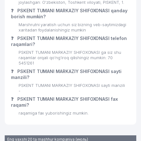
joylashgan: O'zbekiston, Toshkent viloyati, PISKENT, 1.
❓
PSKENT TUMANI MARKAZIY SHIFOXONASI qanday
borish mumkin?
Marshrutni yaratish uchun siz bizning veb-saytimizdagi
xaritadan foydalanishingiz mumkin
❓
PSKENT TUMANI MARKAZIY SHIFOXONASI telefon
raqamlari?
PSKENT TUMANI MARKAZIY SHIFOXONASI ga siz shu
raqamlar orqali qo’ng’iroq qilishingiz mumkin: 70
5451261
❓
PSKENT TUMANI MARKAZIY SHIFOXONASI sayti
manzili?
PSKENT TUMANI MARKAZIY SHIFOXONASI sayti manzili
-
❓
PSKENT TUMANI MARKAZIY SHIFOXONASI fax
raqami?
raqamiga fax yuborishingiz mumkin.
Eng yaxshi 20 ta mashhur kompaniya (июль)