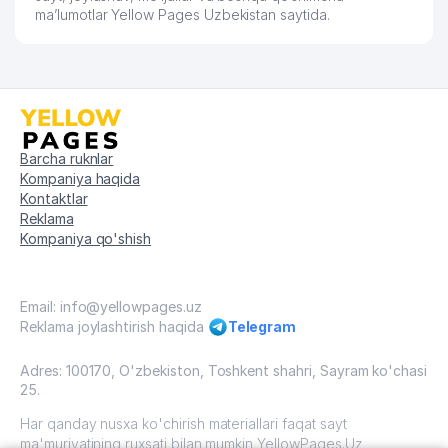
ma’lumotlar Yellow Pages Uzbekistan saytida.
Barcha ruknlar
Kompaniya haqida
Kontaktlar
Reklama
Kompaniya qo'shish
Email: info@yellowpages.uz
Reklama joylashtirish haqida
Telegram
Adres: 100170, O'zbekiston, Toshkent shahri, Sayram ko'chasi
25.
Har qanday nusxa ko'chirish materiallari faqat sayt
ma'muriyatining ruxsati bilan mumkin YellowPages.Uz