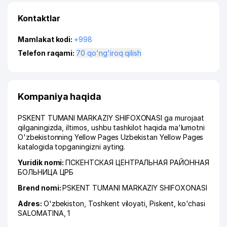
Kontaktlar
Mamlakat kodi:
+998
Telefon raqami:
70 qo'ng'iroq qilish
Kompaniya haqida
PSKENT TUMANI MARKAZIY SHIFOXONASI ga murojaat
qilganingizda, iltimos, ushbu tashkilot haqida ma'lumotni
O'zbekistonning Yellow Pages Uzbekistan Yellow Pages
katalogida topganingizni ayting.
Yuridik nomi:
ПСКЕНТСКАЯ ЦЕНТРАЛЬНАЯ РАЙОННАЯ
БОЛЬНИЦА ЦРБ
Brend nomi:
PSKENT TUMANI MARKAZIY SHIFOXONASI
Adres:
O'zbekiston,
Toshkent viloyati
,
Piskent
,
ko'chasi
SALOMATINA
, 1