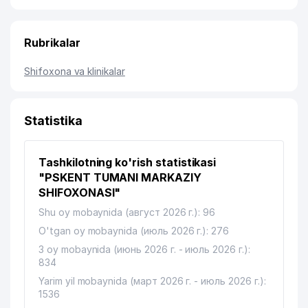
Rubrikalar
Shifoxona va klinikalar
Statistika
Tashkilotning ko'rish statistikasi
"PSKENT TUMANI MARKAZIY
SHIFOXONASI"
Shu oy mobaynida (август 2026 г.): 96
O'tgan oy mobaynida (июль 2026 г.): 276
3 oy mobaynida (июнь 2026 г. - июль 2026 г.):
834
Yarim yil mobaynida (март 2026 г. - июль 2026 г.):
1536