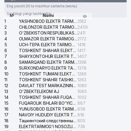
Eng yaxshi 20 ta mashhur sarlavha (июль)
Saytdagi yangi tashkilotlar
№
Nomi
1
YASHNOBOD ELEKTR TARMOG'I NOSOZLIKLARI XIZMATI
3182
2
CHILONZOR ELEKTR TARMOG'I NOSOZLIK XIZMATI
2459
3
O'ZBEKISTON RESPUBLIKASI BOSH PROKURATURASI ISHONCH TELEFONI
2411
4
OLMAZOR ELEKTR TARMOG'I NOSOZLIKLARI XIZMATI
2172
5
UCH-TEPA ELEKTR TARMOG'I NOSOZLIKLARI XIZMATI
1418
6
TOSHKENT SHAHAR ELEKTR TARMOQLARI KORXONASI AJ
1417
7
SHAYXONTOHUR ELEKTR TARMOG'I NOSOZLIKLARINI TUZATISH XIZMATI
1407
8
SAMARQAND ELEKTR TARMOQLARI AJ
1398
9
SURXONDARYO ELEKTR TARMOQLARI AJ
1378
10
TOSHKENT TUMANI ELEKTR TARMOG'I AVARIYA XIZMATI
1286
11
TOSHKENT SHAHRI TASHKILOT TELEFONLARI HAQIDA MA'LUMOT BYUROSI
1263
12
DAVLAT TEST MARKAZINING ISHONCH TELEFONLARI
1080
13
O'ZBEKTELEKOM AJ
1065
14
TOSHKENT SHAHAR FUQAROLIK ISHLARI BO'YICHA SUDI
1002
15
FUQAROLIK ISHLARI BO'YICHA YAKKASAROY TUMANLARARO SUDI
887
16
YUNUSOBOD ELEKTR TARMOG'I NOSOZLIKLARI XIZMATI
858
17
NAVOIY HUDUDIY ELEKTR TARMOQLARI KORXONASI AJ
818
18
Ташкентский следственный изолятор
805
19
ELEKTRTARMOG'I NOSOZLIKLARINI TO'ZATISH SERGELI XIZMATI
738