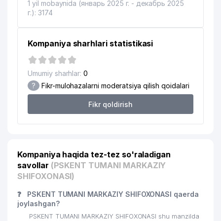
1 yil mobaynida (январь 2025 г. - декабрь 2025
г.): 3174
Kompaniya sharhlari statistikasi
Umumiy sharhlar:
0
?
Fikr-mulohazalarni moderatsiya qilish qoidalari
Fikr qoldirish
Kompaniya haqida tez-tez so'raladigan
savollar
(PSKENT TUMANI MARKAZIY
SHIFOXONASI)
❓
PSKENT TUMANI MARKAZIY SHIFOXONASI qaerda
joylashgan?
PSKENT TUMANI MARKAZIY SHIFOXONASI shu manzilda