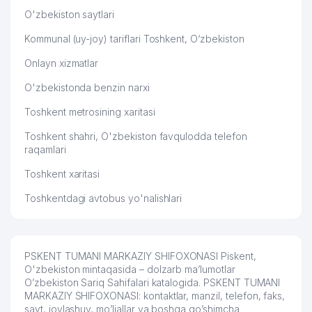
O'zbekiston saytlari
Kommunal (uy-joy) tariflari Toshkent, O‘zbekiston
Onlayn xizmatlar
O'zbekistonda benzin narxi
Toshkent metrosining xaritasi
Toshkent shahri, O'zbekiston favqulodda telefon
raqamlari
Toshkent xaritasi
Toshkentdagi avtobus yo'nalishlari
PSKENT TUMANI MARKAZIY SHIFOXONASI Piskent,
O'zbekiston mintaqasida – dolzarb ma’lumotlar
O’zbekiston Sariq Sahifalari katalogida. PSKENT TUMANI
MARKAZIY SHIFOXONASI: kontaktlar, manzil, telefon, faks,
sayt, joylashuv, mo’ljallar va boshqa qo’shimcha