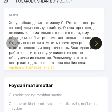
20
FUQAROLIK ISHLARI BO'YICHA UCH-TEPA TUMANI SUDI
634
CallPro
Хочу поблагодарить команду CallPro колл-центра
за профессиональную работу. Операторы всегда
вежливые, внимательно относятся к каждому
обращению и быстро помогают решить вопросы.
Отдельно хочется отметить грамотную речь,
ответственность и оперативность. Благодаря их
работе значительно улучшилось качество
обслуживания клиентов. Рекомендую этот колл-
центр как надежного партнера для бизнеса.
Vip Brand 31.07.2026 11:43:39
Foydali ma'lumotlar
O'zbekistonning mashhur saytlari
O'lchov birliklari tizimi: massa, uzunlik, tezlik, ma'lumot,
maydon