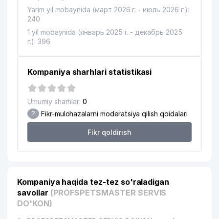
Yarim yil mobaynida (март 2026 г. - июль 2026 г.):
240
1 yil mobaynida (январь 2025 г. - декабрь 2025
г.): 396
Kompaniya sharhlari statistikasi
Umumiy sharhlar:
0
?
Fikr-mulohazalarni moderatsiya qilish qoidalari
Fikr qoldirish
Kompaniya haqida tez-tez so'raladigan
savollar
(PROFSPETSMASTER SERVIS
DO'KON)