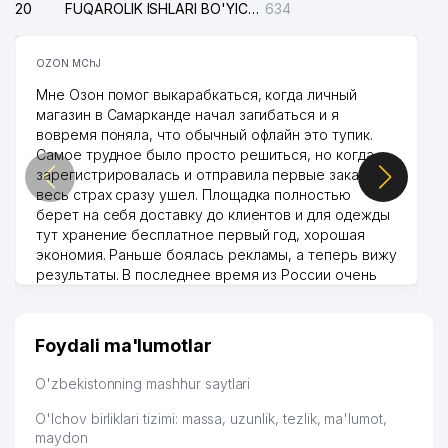
20
FUQAROLIK ISHLARI BO'YICHA UCH-TEPA TUMANI SUDI
634
OZON MChJ
Мне Озон помог выкарабкаться, когда личный
магазин в Самарканде начал загибаться и я
вовремя поняла, что обычный офлайн это тупик.
Самое трудное было просто решиться, но когда
зарегистрировалась и отправила первые заказы,
весь страх сразу ушел. Площадка полностью
берет на себя доставку до клиентов и для одежды
тут хранение бесплатное первый год, хорошая
экономия. Раньше боялась рекламы, а теперь вижу
результаты. В последнее время из России очень
много заказывают, а вначале только по
Узбекистану брали, но вяло. Удалось раскрутиться,
дальше развиваюсь потихоньку😊
Foydali ma'lumotlar
Hamida 03.08.2026 12:45:39
O'zbekistonning mashhur saytlari
O'lchov birliklari tizimi: massa, uzunlik, tezlik, ma'lumot,
maydon