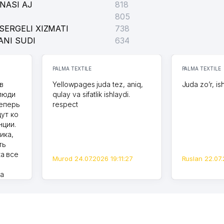
NASI AJ
818
805
SERGELI XIZMATI
738
ANI SUDI
634
PALMA TEXTILE
PALMA TEXTILE
в
Yellowpages juda tez, aniq,
Juda zo’r, is
 люди
qulay va sifatlik ishlaydi.
теперь
respect
дут ко
нции.
ика,
ть
а все
Murod 24.07.2026 19:11:27
Ruslan 22.07.
на
моем
оется,
карте