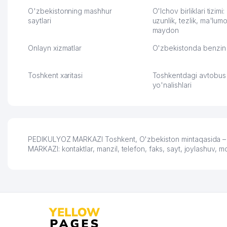
улучшилось качество
Озона для Узбекистан
обслуживания клиентов.
тут у нас уже есть ПВ
O'zbekistonning mashhur
O'lchov birliklari tizimi
Рекомендую этот колл-
saytlari
Выгодное дело и
uzunlik, tezlik, ma'lumo
maydon
центр как надежного
спокойное.
партнера для бизнеса.
Марат 27.07.2026 08:00
Onlayn xizmatlar
O'zbekistonda benzin 
Vip Brand 31.07.2026 11:43:39
Toshkent xaritasi
Toshkentdagi avtobus
yo'nalishlari
PEDIKULYOZ MARKAZI Toshkent, O'zbekiston mintaqasida – do
MARKAZI: kontaktlar, manzil, telefon, faks, sayt, joylashuv, 