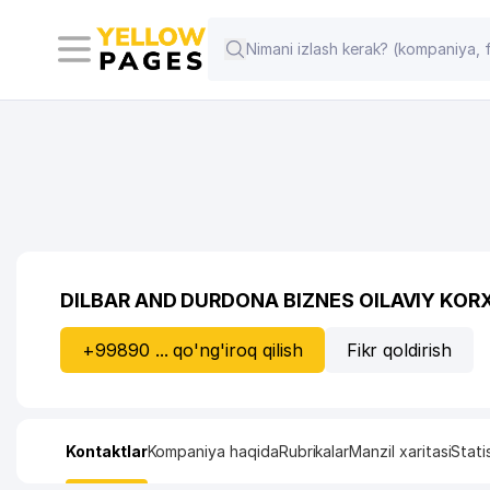
DILBAR AND DURDONA BIZNES OILAVIY KOR
+99890 ... qo'ng'iroq qilish
Fikr qoldirish
Kontaktlar
Kompaniya haqida
Rubrikalar
Manzil xaritasi
Stati