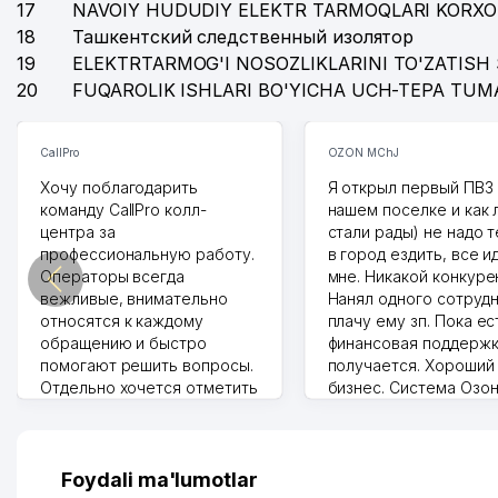
17
NAVOIY HUDUDIY ELEKTR TARMOQLARI KORXO
18
Ташкентский следственный изолятор
19
ELEKTRTARMOG'I NOSOZLIKLARINI TO'ZATISH 
20
FUQAROLIK ISHLARI BO'YICHA UCH-TEPA TUM
CallPro
OZON MChJ
Хочу поблагодарить
Я открыл первый ПВЗ 
команду CallPro колл-
нашем поселке и как
центра за
стали рады) не надо 
профессиональную работу.
в город ездить, все и
Операторы всегда
мне. Никакой конкуре
вежливые, внимательно
Нанял одного сотрудн
относятся к каждому
плачу ему зп. Пока ес
обращению и быстро
финансовая поддержк
помогают решить вопросы.
получается. Хороший
Отдельно хочется отметить
бизнес. Система Озо
грамотную речь,
сама делает отчеты.
ответственность и
Другой конкурент в 
оперативность. Благодаря
поселке вряд ли откр
их работе значительно
потому что видно на 
Foydali ma'lumotlar