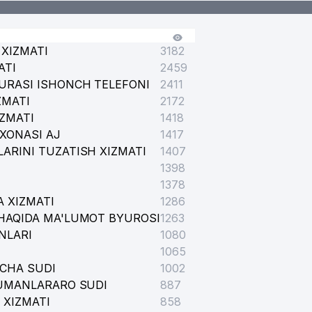
XIZMATI
3182
ATI
2459
URASI ISHONCH TELEFONI
2411
ZMATI
2172
IZMATI
1418
XONASI AJ
1417
ARINI TUZATISH XIZMATI
1407
1398
1378
 XIZMATI
1286
HAQIDA MA'LUMOT BYUROSI
1263
NLARI
1080
1065
ICHA SUDI
1002
TUMANLARARO SUDI
887
 XIZMATI
858