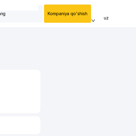
ang
Kompaniya qo'shish
uz