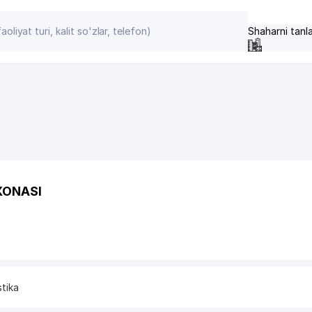
Shaharni tanl
XONASI
stika