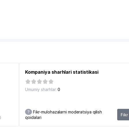
Kompaniya sharhlari statistikasi
Umumiy sharhlar:
0
?
Fikr-mulohazalarni moderatsiya qilish
Fikr
qoidalari
0