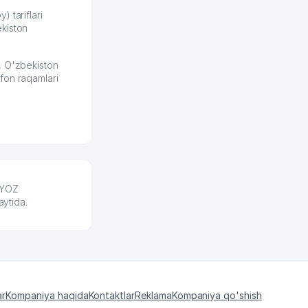
разобрался. Озон как раз
получает свои 50 кликов на
) tariflari
kiston
обучение и цена потом
держится ровно около
ставки. Работать на
, O'zbekiston
площадке нравится, здесь
fon raqamlari
рынок сбыта шире и заказы
идут стабильно.
Урад 21.07.2026 08:47:51
LYOZ
aytida.
ar
Kompaniya haqida
Kontaktlar
Reklama
Kompaniya qo'shish