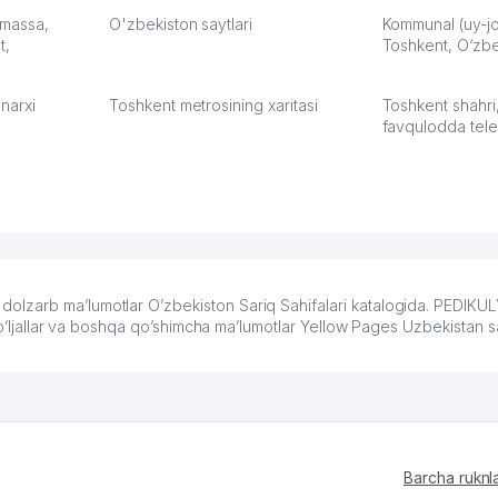
а что
З.
: massa,
O'zbekiston saytlari
Kommunal (uy-joy
t,
Toshkent, O‘zbe
:37
narxi
Toshkent metrosining xaritasi
Toshkent shahri
favqulodda tele
lzarb ma’lumotlar O’zbekiston Sariq Sahifalari katalogida. PEDIKU
mo’ljallar va boshqa qo’shimcha ma’lumotlar Yellow Pages Uzbekistan s
Barcha ruknl