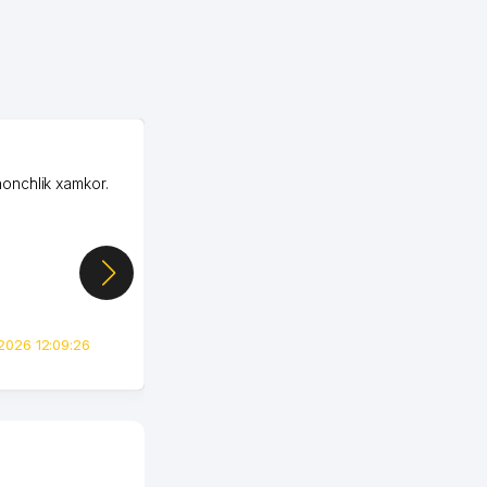
OZON MChJ
honchlik xamkor.
Зашел на Озон в
Узбекистане почти
случайно, когда коллега
показал свой кабинет и
цифры, так что я буквально
сразу загорелся этой
идеей. Регистрация заняла
всего вечер, а договор там
2026 12:09:26
вполне понятный и нет этих
всяких замудреных
юридических
формулировок. Первое
время сильно тупил с
продвижением, но в итоге