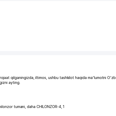
 qilganingizda, iltimos, ushbu tashkilot haqida ma'lumotni O'zb
izni ayting.
ilonzor tumani
,
daha CHILONZOR-4
, 1