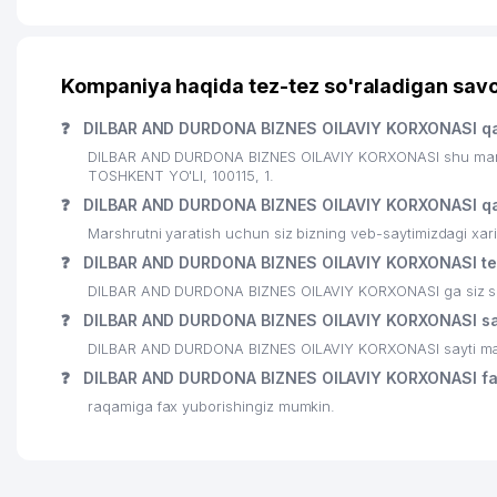
Kompaniya haqida tez-tez so'raladigan savo
❓
DILBAR AND DURDONA BIZNES OILAVIY KORXONASI qa
DILBAR AND DURDONA BIZNES OILAVIY KORXONASI shu manzil
TOSHKENT YO'LI, 100115, 1.
❓
DILBAR AND DURDONA BIZNES OILAVIY KORXONASI qa
Marshrutni yaratish uchun siz bizning veb-saytimizdagi xa
❓
DILBAR AND DURDONA BIZNES OILAVIY KORXONASI tel
DILBAR AND DURDONA BIZNES OILAVIY KORXONASI ga siz shu 
❓
DILBAR AND DURDONA BIZNES OILAVIY KORXONASI say
DILBAR AND DURDONA BIZNES OILAVIY KORXONASI sayti man
❓
DILBAR AND DURDONA BIZNES OILAVIY KORXONASI fa
raqamiga fax yuborishingiz mumkin.