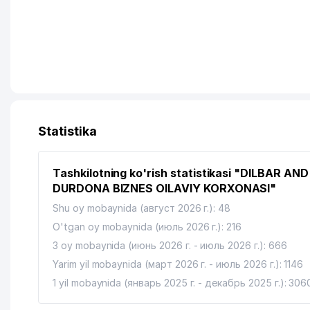
Statistika
Tashkilotning ko'rish statistikasi "DILBAR AND
DURDONA BIZNES OILAVIY KORXONASI"
Shu oy mobaynida (август 2026 г.): 48
O'tgan oy mobaynida (июль 2026 г.): 216
3 oy mobaynida (июнь 2026 г. - июль 2026 г.): 666
Yarim yil mobaynida (март 2026 г. - июль 2026 г.): 1146
1 yil mobaynida (январь 2025 г. - декабрь 2025 г.): 306