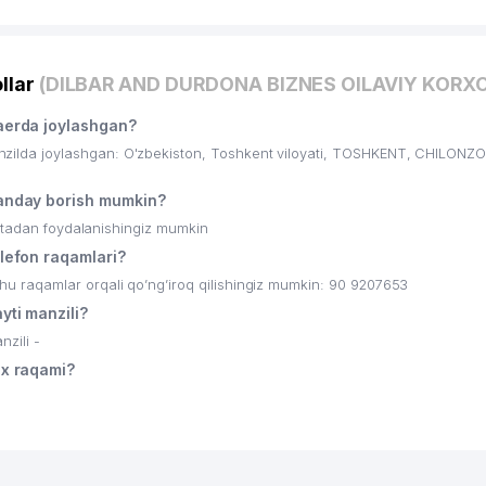
llar
(DILBAR AND DURDONA BIZNES OILAVIY KORX
erda joylashgan?
da joylashgan: O'zbekiston, Toshkent viloyati, TOSHKENT, CHILONZO
nday borish mumkin?
ritadan foydalanishingiz mumkin
efon raqamlari?
raqamlar orqali qo’ng’iroq qilishingiz mumkin: 90 9207653
ti manzili?
zili -
x raqami?