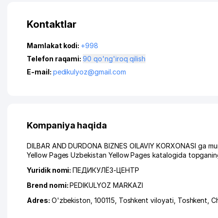
Kontaktlar
Mamlakat kodi:
+998
Telefon raqami:
90 qo'ng'iroq qilish
E-mail:
pedikulyoz@gmail.com
Kompaniya haqida
DILBAR AND DURDONA BIZNES OILAVIY KORXONASI ga murojaat
Yellow Pages Uzbekistan Yellow Pages katalogida topganing
Yuridik nomi:
ПЕДИКУЛЁЗ-ЦЕНТР
Brend nomi:
PEDIKULYOZ MARKAZI
Adres:
O'zbekiston, 100115,
Toshkent viloyati
,
Toshkent
,
Ch