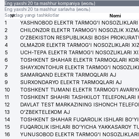
Eng yaxshi 20 ta mashhur kompaniya (июль)
Eng yaxshi 20 ta mashhur sarlavha (июль)
Saytdagi yangi tashkilotlar
№
Nomi
1
YASHNOBOD ELEKTR TARMOG'I NOSOZLIKLARI 
2
CHILONZOR ELEKTR TARMOG'I NOSOZLIK XIZM
3
O'ZBEKISTON RESPUBLIKASI BOSH PROKURAT
4
OLMAZOR ELEKTR TARMOG'I NOSOZLIKLARI XI
5
UCH-TEPA ELEKTR TARMOG'I NOSOZLIKLARI X
6
TOSHKENT SHAHAR ELEKTR TARMOQLARI KOR
7
SHAYXONTOHUR ELEKTR TARMOG'I NOSOZLIKL
8
SAMARQAND ELEKTR TARMOQLARI AJ
9
SURXONDARYO ELEKTR TARMOQLARI AJ
10
TOSHKENT TUMANI ELEKTR TARMOG'I AVARIYA
11
TOSHKENT SHAHRI TASHKILOT TELEFONLARI 
12
DAVLAT TEST MARKAZINING ISHONCH TELEFO
13
O'ZBEKTELEKOM AJ
14
TOSHKENT SHAHAR FUQAROLIK ISHLARI BO'Y
15
FUQAROLIK ISHLARI BO'YICHA YAKKASAROY 
16
YUNUSOBOD ELEKTR TARMOG'I NOSOZLIKLARI