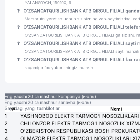
YALANG'OCH, 150100, 9.
❓
O'ZSANOATQURILISHBANK ATB QIRGUL FILIALI qanday
Marshrutni yaratish uchun siz bizning veb-saytimizdagi xa
❓
O'ZSANOATQURILISHBANK ATB QIRGUL FILIALI telefon
O'ZSANOATQURILISHBANK ATB QIRGUL FILIALI ga siz shu raqa
❓
O'ZSANOATQURILISHBANK ATB QIRGUL FILIALI sayti m
O'ZSANOATQURILISHBANK ATB QIRGUL FILIALI sayti manzili 
❓
O'ZSANOATQURILISHBANK ATB QIRGUL FILIALI fax ra
raqamiga fax yuborishingiz mumkin.
Eng yaxshi 20 ta mashhur kompaniya (июль)
Eng yaxshi 20 ta mashhur sarlavha (июль)
Saytdagi yangi tashkilotlar
№
Nomi
1
YASHNOBOD ELEKTR TARMOG'I NOSOZLIKLARI 
2
CHILONZOR ELEKTR TARMOG'I NOSOZLIK XIZM
3
O'ZBEKISTON RESPUBLIKASI BOSH PROKURAT
4
OLMAZOR ELEKTR TARMOG'I NOSOZLIKLARI XI