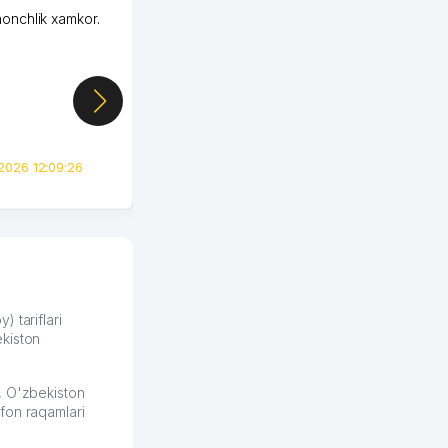
honchlik xamkor.
Зашел на Озон в
Узбекистане почти
случайно, когда коллега
показал свой кабинет и
цифры, так что я буквально
сразу загорелся этой
идеей. Регистрация заняла
всего вечер, а договор там
2026 12:09:26
вполне понятный и нет этих
всяких замудреных
юридических
формулировок. Первое
время сильно тупил с
продвижением, но в итоге
разобрался. Озон как раз
получает свои 50 кликов на
) tariflari
kiston
обучение и цена потом
держится ровно около
ставки. Работать на
, O'zbekiston
площадке нравится, здесь
fon raqamlari
рынок сбыта шире и заказы
идут стабильно.