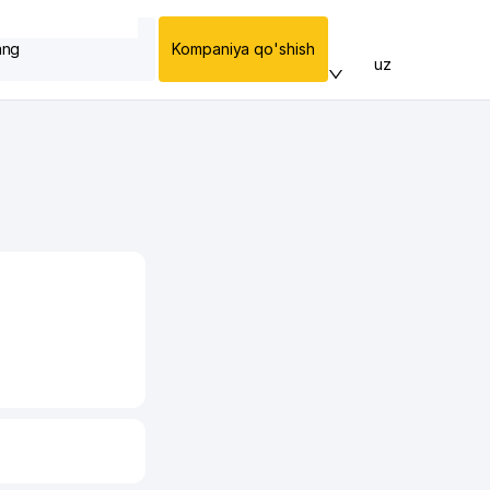
ang
Kompaniya qo'shish
uz