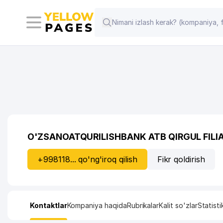
O'ZSANOATQURILISHBANK ATB QIRGUL FILIA
+998118... qo'ng'iroq qilish
Fikr qoldirish
Kontaktlar
Kompaniya haqida
Rubrikalar
Kalit so'zlar
Statisti