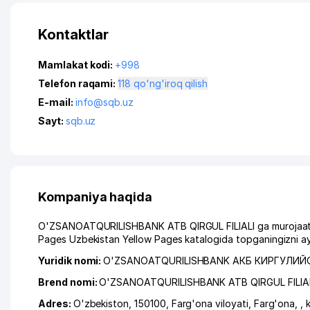
Kontaktlar
Mamlakat kodi:
+998
Telefon raqami:
118 qo'ng'iroq qilish
E-mail:
info@sqb.uz
Sayt:
sqb.uz
Kompaniya haqida
O'ZSANOATQURILISHBANK ATB QIRGUL FILIALI ga murojaat qil
Pages Uzbekistan Yellow Pages katalogida topganingizni ay
Yuridik nomi:
O'ZSANOATQURILISHBANK АКБ КИРГУЛИ
Brend nomi:
O'ZSANOATQURILISHBANK ATB QIRGUL FILIA
Adres:
O'zbekiston, 150100,
Farg'ona viloyati
,
Farg'ona
,
,