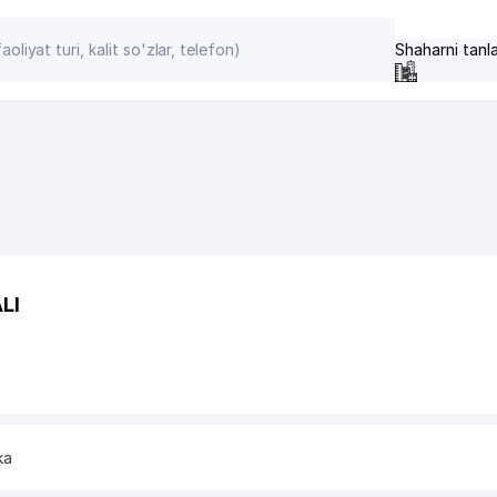
Shaharni tanl
LI
ka