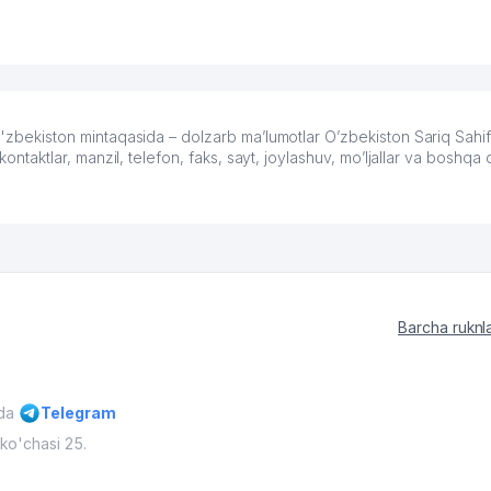
kiston mintaqasida – dolzarb ma’lumotlar O’zbekiston Sariq Sahifa
ktlar, manzil, telefon, faks, sayt, joylashuv, mo’ljallar va boshqa
Barcha ruknl
ida
Telegram
ko'chasi 25.