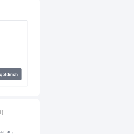
 qoldirish
I)
tumani,