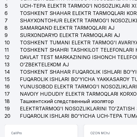
5
UCH-TEPA ELEKTR TARMOG'I NOSOZLIKLARI X
6
TOSHKENT SHAHAR ELEKTR TARMOQLARI KOR
7
SHAYXONTOHUR ELEKTR TARMOG'I NOSOZLIKL
8
SAMARQAND ELEKTR TARMOQLARI AJ
9
SURXONDARYO ELEKTR TARMOQLARI AJ
10
TOSHKENT TUMANI ELEKTR TARMOG'I AVARIYA
11
TOSHKENT SHAHRI TASHKILOT TELEFONLARI 
12
DAVLAT TEST MARKAZINING ISHONCH TELEFO
13
O'ZBEKTELEKOM AJ
14
TOSHKENT SHAHAR FUQAROLIK ISHLARI BO'Y
15
FUQAROLIK ISHLARI BO'YICHA YAKKASAROY 
16
YUNUSOBOD ELEKTR TARMOG'I NOSOZLIKLARI
17
NAVOIY HUDUDIY ELEKTR TARMOQLARI KORXO
18
Ташкентский следственный изолятор
19
ELEKTRTARMOG'I NOSOZLIKLARINI TO'ZATISH 
20
FUQAROLIK ISHLARI BO'YICHA UCH-TEPA TUM
CallPro
OZON MChJ