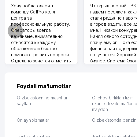
Хочу поблагодарить
Я открыл первый ПВЗ 
команду CallPro колл-
нашем поселке и как
центра за
стали рады) не надо 
профессиональную работу.
в город ездить, все и
Операторы всегда
мне. Никакой конкуре
вежливые, внимательно
Нанял одного сотрудн
относятся к каждому
плачу ему зп. Пока ес
обращению и быстро
финансовая поддержк
помогают решить вопросы.
получается. Хороший
Отдельно хочется отметить
бизнес. Система Озо
грамотную речь,
сама делает отчеты.
ответственность и
Другой конкурент в 
оперативность. Благодаря
поселке вряд ли откр
их работе значительно
потому что видно на 
Foydali ma'lumotlar
улучшилось качество
Озона для Узбекистан
обслуживания клиентов.
тут у нас уже есть ПВ
O'zbekistonning mashhur
O'lchov birliklari tizimi
Рекомендую этот колл-
saytlari
Выгодное дело и
uzunlik, tezlik, ma'lumo
maydon
центр как надежного
спокойное.
партнера для бизнеса.
Марат 27.07.2026 08:00
Onlayn xizmatlar
O'zbekistonda benzin 
Vip Brand 31.07.2026 11:43:39
Toshkent xaritasi
Toshkentdagi avtobus