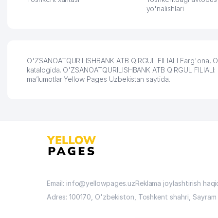
yo'nalishlari
O'ZSANOATQURILISHBANK ATB QIRGUL FILIALI Farg'ona, O'zbe
katalogida. O'ZSANOATQURILISHBANK ATB QIRGUL FILIALI: konta
ma’lumotlar Yellow Pages Uzbekistan saytida.
Email: info@yellowpages.uz
Reklama joylashtirish haq
Adres: 100170, O'zbekiston, Toshkent shahri, Sayram 