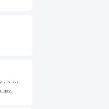
gi omonatlar
,
kroqarz
,