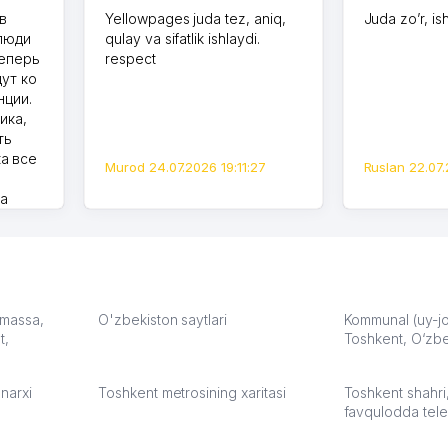
в
Yellowpages juda tez, aniq,
Juda zo’r, is
 люди
qulay va sifatlik ishlaydi.
теперь
respect
дут ко
нции.
ика,
ть
а все
Murod 24.07.2026 19:11:27
Ruslan 22.07.
на
моем
оется,
карте
а что
З.
: massa,
O'zbekiston saytlari
Kommunal (uy-joy
t,
Toshkent, O‘zbe
:37
narxi
Toshkent metrosining xaritasi
Toshkent shahri
favqulodda tele