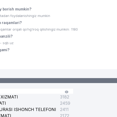
 borish mumkin?
ritadan foydalanishingiz mumkin
 raqamlari?
mlar orqali qo’ng’iroq qilishingiz mumkin: 1180
anzili?
- sqb.uz
qami?
XIZMATI
3182
ATI
2459
URASI ISHONCH TELEFONI
2411
ZMATI
2172