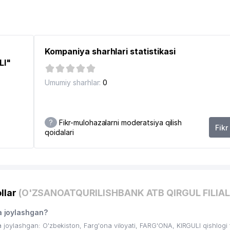
Kompaniya sharhlari statistikasi
LI"
Umumiy sharhlar:
0
?
Fikr-mulohazalarni moderatsiya qilish
Fikr
qoidalari
6
llar
(O'ZSANOATQURILISHBANK ATB QIRGUL FILIAL
 joylashgan?
ylashgan: O'zbekiston, Farg'ona viloyati, FARG'ONA, KIRGULI qishlogi 