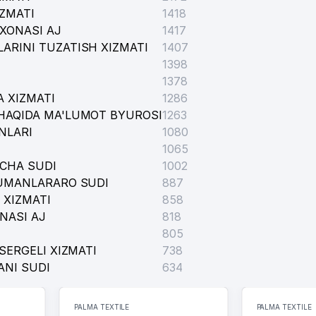
IZMATI
1418
XONASI AJ
1417
ARINI TUZATISH XIZMATI
1407
1398
1378
 XIZMATI
1286
HAQIDA MA'LUMOT BYUROSI
1263
NLARI
1080
1065
ICHA SUDI
1002
TUMANLARARO SUDI
887
 XIZMATI
858
NASI AJ
818
805
SERGELI XIZMATI
738
ANI SUDI
634
PALMA TEXTILE
PALMA TEXTILE