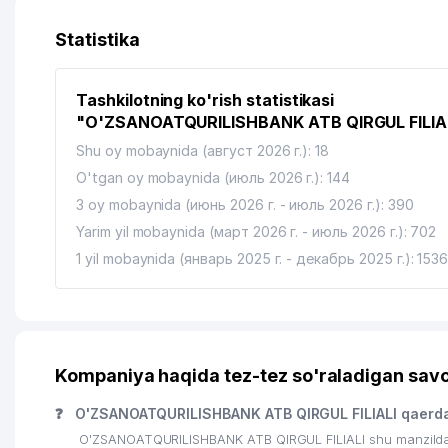
Statistika
Tashkilotning ko'rish statistikasi
"O'ZSANOATQURILISHBANK ATB QIRGUL FILIA
Shu oy mobaynida (август 2026 г.): 18
O'tgan oy mobaynida (июль 2026 г.): 144
3 oy mobaynida (июнь 2026 г. - июль 2026 г.): 390
Yarim yil mobaynida (март 2026 г. - июль 2026 г.): 702
1 yil mobaynida (январь 2025 г. - декабрь 2025 г.): 153
Kompaniya haqida tez-tez so'raladigan savo
❓
O'ZSANOATQURILISHBANK ATB QIRGUL FILIALI qaerda
O'ZSANOATQURILISHBANK ATB QIRGUL FILIALI shu manzilda jo