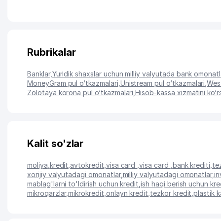
Rubrikalar
Banklar
,
Yuridik shaxslar uchun milliy valyutada bank omonatla
MoneyGram pul o‘tkazmalari
,
Unistream pul o‘tkazmalari
,
West
Zolotaya korona pul o‘tkazmalari
,
Hisob-kassa xizmatini ko‘rs
Kalit so'zlar
moliya
,
kredit
,
avtokredit
,
visa card
,
visa card
,
bank krediti
,
te
xorijiy valyutadagi omonatlar
,
milliy valyutadagi omonatlar
,
in
mablag'larni to'ldirish uchun kredit
,
ish haqi berish uchun kre
mikroqarzlar
,
mikrokredit
,
onlayn kredit
,
tezkor kredit
,
plastik 