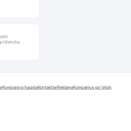
Урад 21.07.2026 08:47:51
lari
 qo’shimcha
ar
Kompaniya haqida
Kontaktlar
Reklama
Kompaniya qo'shish