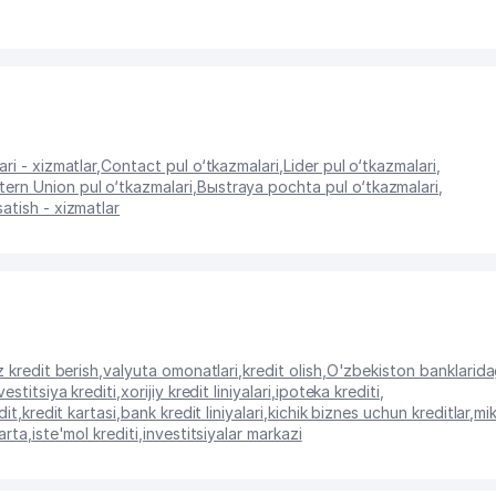
ri - xizmatlar
,
Contact pul o‘tkazmalari
,
Lider pul o‘tkazmalari
,
ern Union pul o‘tkazmalari
,
Bыstraya pochta pul o‘tkazmalari
,
atish - xizmatlar
z kredit berish
,
valyuta omonatlari
,
kredit olish
,
O'zbekiston banklarida
vestitsiya krediti
,
xorijiy kredit liniyalari
,
ipoteka krediti
,
dit
,
kredit kartasi
,
bank kredit liniyalari
,
kichik biznes uchun kreditlar
,
mi
karta
,
iste'mol krediti
,
investitsiyalar markazi