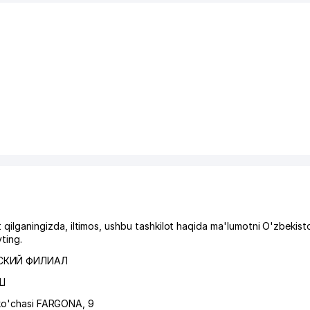
ganingizda, iltimos, ushbu tashkilot haqida ma'lumotni O'zbekist
ting.
ЙСКИЙ ФИЛИАЛ
LI
ko'chasi FARGONA
, 9