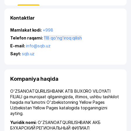
Kontaktlar
Mamlakat kodi:
+998
Telefon raqami:
118 qo'ng'iroq qilish
E-mail:
info@sqb.uz
Sayt:
sqb.uz
Kompaniya haqida
O'ZSANOATQURILISHBANK ATB BUXORO VILOYATI
FILIALI ga murojaat qilganingizda, iltimos, ushbu tashkilot
haqida ma'lumotni O'zbekistonning Yellow Pages
Uzbekistan Yellow Pages katalogida topganingizni
ayting.
Yuridik nomi:
O'ZSANOATQURILISHBANK АКБ
БУХАРСКИЙ РЕГИОНАЛЬНЫЙ ФИЛИАЛ