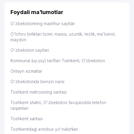
Foydali ma'lumotlar
O'zbekistonning mashhur saytlari
O'lchov birliklari tizimi: massa, uzunlik, tezlik, ma'lumot,
maydon
O'zbekiston saytlari
Kommunal (uy-joy) tariflari Toshkent, O‘zbekiston
Onlayn xizmatlar
O'zbekistonda benzin narxi
Toshkent metrosining xaritasi
Toshkent shahri, O'zbekiston favqulodda telefon
raqamlari
Toshkent xaritasi
Toshkentdagi avtobus yo'nalishlari