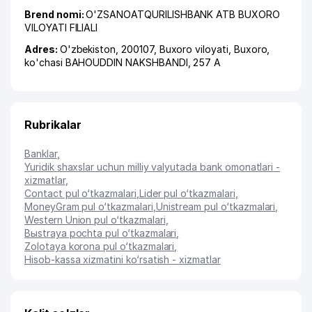
Brend nomi:
O'ZSANOATQURILISHBANK ATB BUXORO
VILOYATI FILIALI
Adres:
O'zbekiston, 200107,
Buxoro viloyati
,
Buxoro
,
ko'chasi BAHOUDDIN NAKSHBANDI
, 257 А
Rubrikalar
Banklar
,
Yuridik shaxslar uchun milliy valyutada bank omonatlari -
xizmatlar
,
Contact pul o‘tkazmalari
,
Lider pul o‘tkazmalari
,
MoneyGram pul o‘tkazmalari
,
Unistream pul o‘tkazmalari
,
Western Union pul o‘tkazmalari
,
Bыstraya pochta pul o‘tkazmalari
,
Zolotaya korona pul o‘tkazmalari
,
Hisob-kassa xizmatini ko‘rsatish - xizmatlar