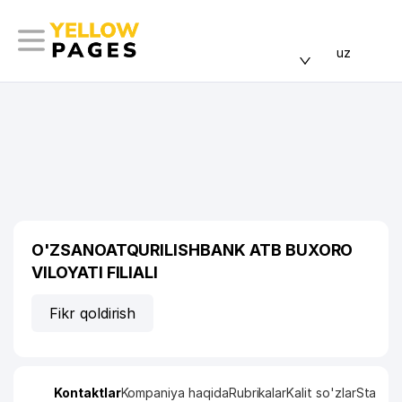
uz
O'ZSANOATQURILISHBANK ATB BUXORO
VILOYATI FILIALI
Fikr qoldirish
Kontaktlar
Kompaniya haqida
Rubrikalar
Kalit so'zlar
Statisti