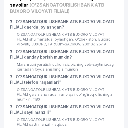
savollar
(O'ZSANOATQURILISHBANK ATB
BUXORO VILOYATI FILIALI)
❓
O'ZSANOATQURILISHBANK ATB BUXORO VILOYATI
FILIALI qaerda joylashgan?
O'ZSANOATQURILISHBANK ATB BUXORO VILOYATI
FILIALI shu manzilda joylashgan: O'zbekiston, Buxoro
viloyati, BUXORO, FAROBIY-SADIKOV, 200107, 257 А.
❓
O'ZSANOATQURILISHBANK ATB BUXORO VILOYATI
FILIALI qanday borish mumkin?
Marshrutni yaratish uchun siz bizning veb-saytimizdagi
xaritadan foydalanishingiz mumkin
❓
O'ZSANOATQURILISHBANK ATB BUXORO VILOYATI
FILIALI telefon raqamlari?
O'ZSANOATQURILISHBANK ATB BUXORO VILOYATI
FILIALI ga siz shu raqamlar orqali qo’ng’iroq qilishingiz
mumkin: 1180
❓
O'ZSANOATQURILISHBANK ATB BUXORO VILOYATI
FILIALI sayti manzili?
O'ZSANOATQURILISHBANK ATB BUXORO VILOYATI
FILIALI sayti manzili - sqb.uz