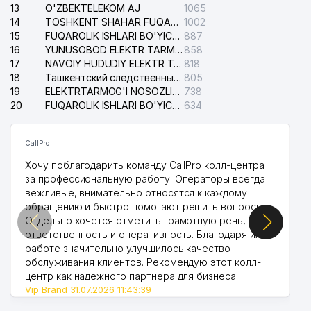
13
O'ZBEKTELEKOM AJ
1065
14
TOSHKENT SHAHAR FUQAROLIK ISHLARI BO'YICHA SUDI
1002
15
FUQAROLIK ISHLARI BO'YICHA YAKKASAROY TUMANLARARO SUDI
887
16
YUNUSOBOD ELEKTR TARMOG'I NOSOZLIKLARI XIZMATI
858
17
NAVOIY HUDUDIY ELEKTR TARMOQLARI KORXONASI AJ
818
18
Ташкентский следственный изолятор
805
19
ELEKTRTARMOG'I NOSOZLIKLARINI TO'ZATISH SERGELI XIZMATI
738
20
FUQAROLIK ISHLARI BO'YICHA UCH-TEPA TUMANI SUDI
634
CallPro
Хочу поблагодарить команду CallPro колл-центра
за профессиональную работу. Операторы всегда
вежливые, внимательно относятся к каждому
обращению и быстро помогают решить вопросы.
Отдельно хочется отметить грамотную речь,
ответственность и оперативность. Благодаря их
работе значительно улучшилось качество
обслуживания клиентов. Рекомендую этот колл-
центр как надежного партнера для бизнеса.
Vip Brand 31.07.2026 11:43:39