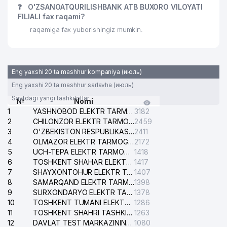
❓
O'ZSANOATQURILISHBANK ATB BUXORO VILOYATI
FILIALI fax raqami?
raqamiga fax yuborishingiz mumkin.
Eng yaxshi 20 ta mashhur kompaniya (июль)
Eng yaxshi 20 ta mashhur sarlavha (июль)
Saytdagi yangi tashkilotlar
№
Nomi
1
YASHNOBOD ELEKTR TARMOG'I NOSOZLIKLARI XIZMATI
3182
2
CHILONZOR ELEKTR TARMOG'I NOSOZLIK XIZMATI
2459
3
O'ZBEKISTON RESPUBLIKASI BOSH PROKURATURASI ISHONCH TELEFONI
2411
4
OLMAZOR ELEKTR TARMOG'I NOSOZLIKLARI XIZMATI
2172
5
UCH-TEPA ELEKTR TARMOG'I NOSOZLIKLARI XIZMATI
1418
6
TOSHKENT SHAHAR ELEKTR TARMOQLARI KORXONASI AJ
1417
7
SHAYXONTOHUR ELEKTR TARMOG'I NOSOZLIKLARINI TUZATISH XIZMATI
1407
8
SAMARQAND ELEKTR TARMOQLARI AJ
1398
9
SURXONDARYO ELEKTR TARMOQLARI AJ
1378
10
TOSHKENT TUMANI ELEKTR TARMOG'I AVARIYA XIZMATI
1286
11
TOSHKENT SHAHRI TASHKILOT TELEFONLARI HAQIDA MA'LUMOT BYUROSI
1263
12
DAVLAT TEST MARKAZINING ISHONCH TELEFONLARI
1080