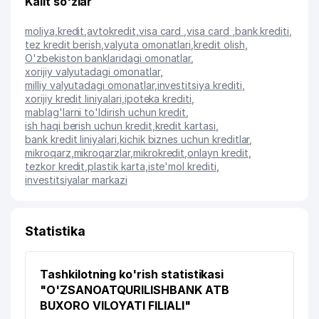
Kalit so'zlar
moliya
,
kredit
,
avtokredit
,
visa card
,
visa card
,
bank krediti
,
tez kredit berish
,
valyuta omonatlari
,
kredit olish
,
O'zbekiston banklaridagi omonatlar
,
xorijiy valyutadagi omonatlar
,
milliy valyutadagi omonatlar
,
investitsiya krediti
,
xorijiy kredit liniyalari
,
ipoteka krediti
,
mablag'larni to'ldirish uchun kredit
,
ish haqi berish uchun kredit
,
kredit kartasi
,
bank kredit liniyalari
,
kichik biznes uchun kreditlar
,
mikroqarz
,
mikroqarzlar
,
mikrokredit
,
onlayn kredit
,
tezkor kredit
,
plastik karta
,
iste'mol krediti
,
investitsiyalar markazi
Statistika
Tashkilotning ko'rish statistikasi
"O'ZSANOATQURILISHBANK ATB
BUXORO VILOYATI FILIALI"