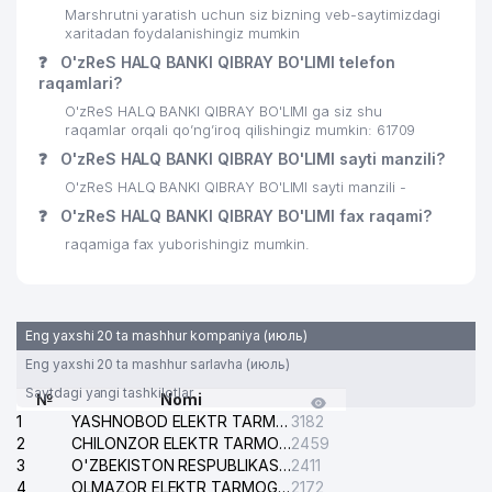
Marshrutni yaratish uchun siz bizning veb-saytimizdagi
xaritadan foydalanishingiz mumkin
❓
O'zReS HALQ BANKI QIBRAY BO'LIMI telefon
raqamlari?
O'zReS HALQ BANKI QIBRAY BO'LIMI ga siz shu
raqamlar orqali qo’ng’iroq qilishingiz mumkin: 61709
❓
O'zReS HALQ BANKI QIBRAY BO'LIMI sayti manzili?
O'zReS HALQ BANKI QIBRAY BO'LIMI sayti manzili -
❓
O'zReS HALQ BANKI QIBRAY BO'LIMI fax raqami?
raqamiga fax yuborishingiz mumkin.
Eng yaxshi 20 ta mashhur kompaniya (июль)
Eng yaxshi 20 ta mashhur sarlavha (июль)
Saytdagi yangi tashkilotlar
№
Nomi
1
YASHNOBOD ELEKTR TARMOG'I NOSOZLIKLARI XIZMATI
3182
2
CHILONZOR ELEKTR TARMOG'I NOSOZLIK XIZMATI
2459
3
O'ZBEKISTON RESPUBLIKASI BOSH PROKURATURASI ISHONCH TELEFONI
2411
4
OLMAZOR ELEKTR TARMOG'I NOSOZLIKLARI XIZMATI
2172