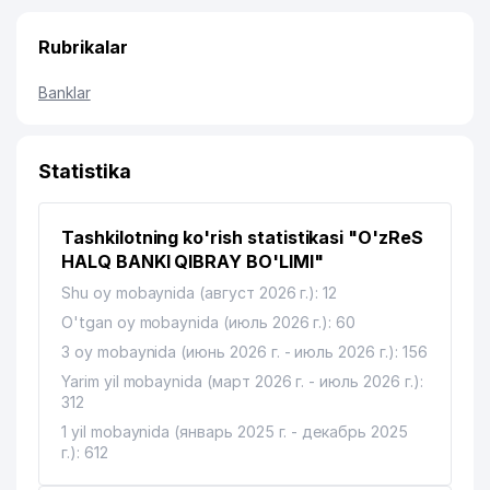
Rubrikalar
Banklar
Statistika
Tashkilotning ko'rish statistikasi "O'zReS
HALQ BANKI QIBRAY BO'LIMI"
Shu oy mobaynida (август 2026 г.): 12
O'tgan oy mobaynida (июль 2026 г.): 60
3 oy mobaynida (июнь 2026 г. - июль 2026 г.): 156
Yarim yil mobaynida (март 2026 г. - июль 2026 г.):
312
1 yil mobaynida (январь 2025 г. - декабрь 2025
г.): 612