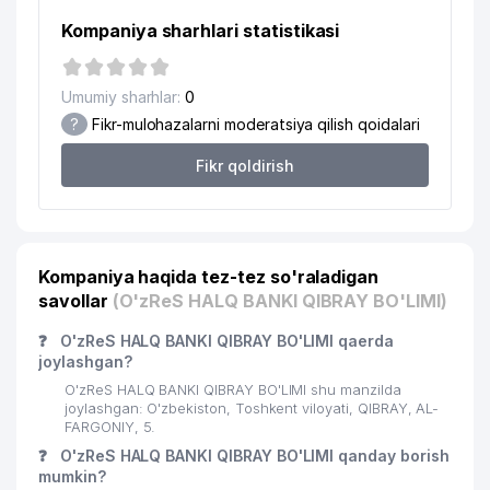
Kompaniya sharhlari statistikasi
Umumiy sharhlar:
0
?
Fikr-mulohazalarni moderatsiya qilish qoidalari
Fikr qoldirish
Kompaniya haqida tez-tez so'raladigan
savollar
(O'zReS HALQ BANKI QIBRAY BO'LIMI)
❓
O'zReS HALQ BANKI QIBRAY BO'LIMI qaerda
joylashgan?
O'zReS HALQ BANKI QIBRAY BO'LIMI shu manzilda
joylashgan: O'zbekiston, Toshkent viloyati, QIBRAY, AL-
FARGONIY, 5.
❓
O'zReS HALQ BANKI QIBRAY BO'LIMI qanday borish
mumkin?