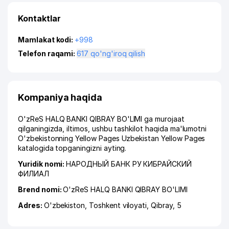
Kontaktlar
Mamlakat kodi:
+998
Telefon raqami:
617 qo'ng'iroq qilish
Kompaniya haqida
O'zReS HALQ BANKI QIBRAY BO'LIMI ga murojaat
qilganingizda, iltimos, ushbu tashkilot haqida ma'lumotni
O'zbekistonning Yellow Pages Uzbekistan Yellow Pages
katalogida topganingizni ayting.
Yuridik nomi:
НАРОДНЫЙ БАНК РУ КИБРАЙСКИЙ
ФИЛИАЛ
Brend nomi:
O'zReS HALQ BANKI QIBRAY BO'LIMI
Adres:
O'zbekiston,
Toshkent viloyati
,
Qibray
, 5