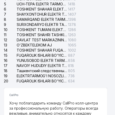
5
UCH-TEPA ELEKTR TARMOG'I NOSOZLIKLARI XIZMATI
1418
6
TOSHKENT SHAHAR ELEKTR TARMOQLARI KORXONASI AJ
1417
7
SHAYXONTOHUR ELEKTR TARMOG'I NOSOZLIKLARINI TUZATISH XIZMATI
1407
8
SAMARQAND ELEKTR TARMOQLARI AJ
1398
9
SURXONDARYO ELEKTR TARMOQLARI AJ
1378
10
TOSHKENT TUMANI ELEKTR TARMOG'I AVARIYA XIZMATI
1286
11
TOSHKENT SHAHRI TASHKILOT TELEFONLARI HAQIDA MA'LUMOT BYUROSI
1263
12
DAVLAT TEST MARKAZINING ISHONCH TELEFONLARI
1080
13
O'ZBEKTELEKOM AJ
1065
14
TOSHKENT SHAHAR FUQAROLIK ISHLARI BO'YICHA SUDI
1002
15
FUQAROLIK ISHLARI BO'YICHA YAKKASAROY TUMANLARARO SUDI
887
16
YUNUSOBOD ELEKTR TARMOG'I NOSOZLIKLARI XIZMATI
858
17
NAVOIY HUDUDIY ELEKTR TARMOQLARI KORXONASI AJ
818
18
Ташкентский следственный изолятор
805
19
ELEKTRTARMOG'I NOSOZLIKLARINI TO'ZATISH SERGELI XIZMATI
738
20
FUQAROLIK ISHLARI BO'YICHA UCH-TEPA TUMANI SUDI
634
CallPro
Хочу поблагодарить команду CallPro колл-центра
за профессиональную работу. Операторы всегда
вежливые, внимательно относятся к каждому