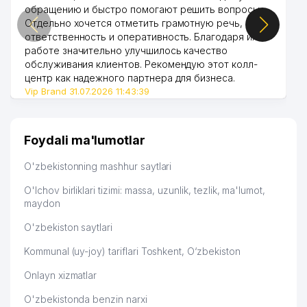
обращению и быстро помогают решить вопросы.
Отдельно хочется отметить грамотную речь,
ответственность и оперативность. Благодаря их
работе значительно улучшилось качество
обслуживания клиентов. Рекомендую этот колл-
центр как надежного партнера для бизнеса.
Vip Brand 31.07.2026 11:43:39
Foydali ma'lumotlar
O'zbekistonning mashhur saytlari
O'lchov birliklari tizimi: massa, uzunlik, tezlik, ma'lumot,
maydon
O'zbekiston saytlari
Kommunal (uy-joy) tariflari Toshkent, O‘zbekiston
Onlayn xizmatlar
O'zbekistonda benzin narxi