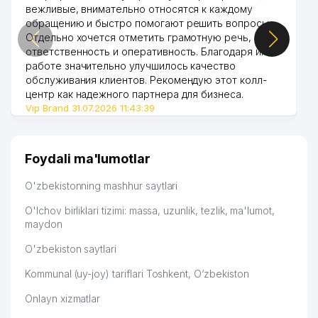
вежливые, внимательно относятся к каждому
обращению и быстро помогают решить вопросы.
Отдельно хочется отметить грамотную речь,
ответственность и оперативность. Благодаря их
работе значительно улучшилось качество
обслуживания клиентов. Рекомендую этот колл-
центр как надежного партнера для бизнеса.
Vip Brand 31.07.2026 11:43:39
Foydali ma'lumotlar
O'zbekistonning mashhur saytlari
O'lchov birliklari tizimi: massa, uzunlik, tezlik, ma'lumot,
maydon
O'zbekiston saytlari
Kommunal (uy-joy) tariflari Toshkent, O‘zbekiston
Onlayn xizmatlar