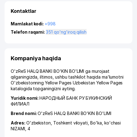
Kontaktlar
Mamlakat kodi:
+998
Telefon raqami:
351 qo'ng'iroq qilish
Kompaniya haqida
O'zReS HALQ BANKI BO'KIN BO'LIMI ga murojaat
qilganingizda, iltimos, ushbu tashkilot haqida ma'lumotni
O'zbekistonning Yellow Pages Uzbekistan Yellow Pages
katalogida topganingizni ayting.
Yuridik nomi:
НАРОДНЫЙ БАНК РУ БУКИНСКИЙ
ФИЛИАЛ
Brend nomi:
O'zReS HALQ BANKI BO'KIN BO'LIMI
Adres:
O'zbekiston,
Toshkent viloyati
,
Bo'ka
,
ko'chasi
NIZAMI
, 4