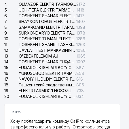
4
OLMAZOR ELEKTR TARMOG'I NOSOZLIKLARI XIZMATI
2172
5
UCH-TEPA ELEKTR TARMOG'I NOSOZLIKLARI XIZMATI
1418
6
TOSHKENT SHAHAR ELEKTR TARMOQLARI KORXONASI AJ
1417
7
SHAYXONTOHUR ELEKTR TARMOG'I NOSOZLIKLARINI TUZATISH XIZMATI
1407
8
SAMARQAND ELEKTR TARMOQLARI AJ
1398
9
SURXONDARYO ELEKTR TARMOQLARI AJ
1378
10
TOSHKENT TUMANI ELEKTR TARMOG'I AVARIYA XIZMATI
1286
11
TOSHKENT SHAHRI TASHKILOT TELEFONLARI HAQIDA MA'LUMOT BYUROSI
1263
12
DAVLAT TEST MARKAZINING ISHONCH TELEFONLARI
1080
13
O'ZBEKTELEKOM AJ
1065
14
TOSHKENT SHAHAR FUQAROLIK ISHLARI BO'YICHA SUDI
1002
15
FUQAROLIK ISHLARI BO'YICHA YAKKASAROY TUMANLARARO SUDI
887
16
YUNUSOBOD ELEKTR TARMOG'I NOSOZLIKLARI XIZMATI
858
17
NAVOIY HUDUDIY ELEKTR TARMOQLARI KORXONASI AJ
818
18
Ташкентский следственный изолятор
805
19
ELEKTRTARMOG'I NOSOZLIKLARINI TO'ZATISH SERGELI XIZMATI
738
20
FUQAROLIK ISHLARI BO'YICHA UCH-TEPA TUMANI SUDI
634
CallPro
Хочу поблагодарить команду CallPro колл-центра
за профессиональную работу. Операторы всегда