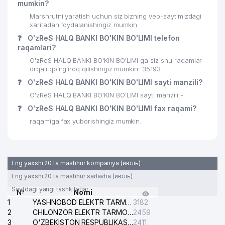
mumkin?
Marshrutni yaratish uchun siz bizning veb-saytimizdagi
xaritadan foydalanishingiz mumkin
❓
O'zReS HALQ BANKI BO'KIN BO'LIMI telefon
raqamlari?
O'zReS HALQ BANKI BO'KIN BO'LIMI ga siz shu raqamlar
orqali qo’ng’iroq qilishingiz mumkin: 35193
❓
O'zReS HALQ BANKI BO'KIN BO'LIMI sayti manzili?
O'zReS HALQ BANKI BO'KIN BO'LIMI sayti manzili -
❓
O'zReS HALQ BANKI BO'KIN BO'LIMI fax raqami?
raqamiga fax yuborishingiz mumkin.
Eng yaxshi 20 ta mashhur kompaniya (июль)
Eng yaxshi 20 ta mashhur sarlavha (июль)
Saytdagi yangi tashkilotlar
№
Nomi
1
YASHNOBOD ELEKTR TARMOG'I NOSOZLIKLARI XIZMATI
3182
2
CHILONZOR ELEKTR TARMOG'I NOSOZLIK XIZMATI
2459
3
O'ZBEKISTON RESPUBLIKASI BOSH PROKURATURASI ISHONCH TELEFONI
2411