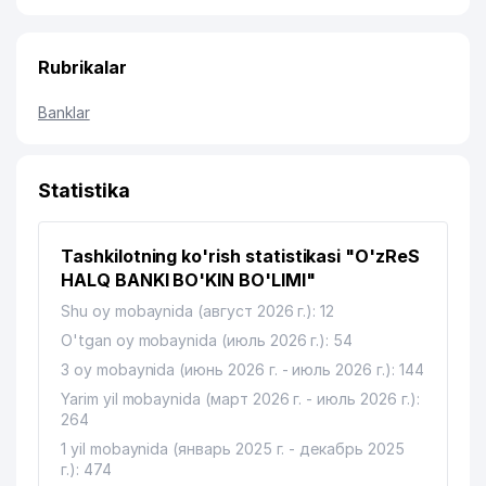
Rubrikalar
Banklar
Statistika
Tashkilotning ko'rish statistikasi "O'zReS
HALQ BANKI BO'KIN BO'LIMI"
Shu oy mobaynida (август 2026 г.): 12
O'tgan oy mobaynida (июль 2026 г.): 54
3 oy mobaynida (июнь 2026 г. - июль 2026 г.): 144
Yarim yil mobaynida (март 2026 г. - июль 2026 г.):
264
1 yil mobaynida (январь 2025 г. - декабрь 2025
г.): 474