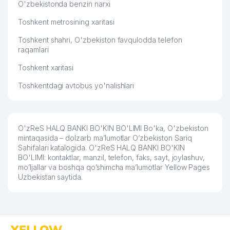
O'zbekistonda benzin narxi
Toshkent metrosining xaritasi
Toshkent shahri, O'zbekiston favqulodda telefon
raqamlari
Toshkent xaritasi
Toshkentdagi avtobus yo'nalishlari
O'zReS HALQ BANKI BO'KIN BO'LIMI Bo'ka, O'zbekiston
mintaqasida – dolzarb ma’lumotlar O’zbekiston Sariq
Sahifalari katalogida. O'zReS HALQ BANKI BO'KIN
BO'LIMI: kontaktlar, manzil, telefon, faks, sayt, joylashuv,
mo’ljallar va boshqa qo’shimcha ma’lumotlar Yellow Pages
Uzbekistan saytida.