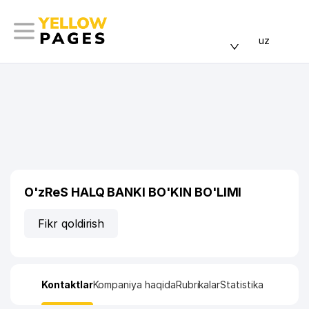
uz
O'zReS HALQ BANKI BO'KIN BO'LIMI
Fikr qoldirish
Kontaktlar
Kompaniya haqida
Rubrikalar
Statistika