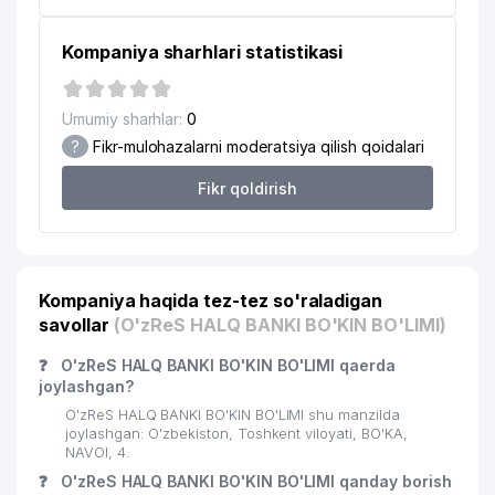
Kompaniya sharhlari statistikasi
Umumiy sharhlar:
0
?
Fikr-mulohazalarni moderatsiya qilish qoidalari
Fikr qoldirish
Kompaniya haqida tez-tez so'raladigan
savollar
(O'zReS HALQ BANKI BO'KIN BO'LIMI)
❓
O'zReS HALQ BANKI BO'KIN BO'LIMI qaerda
joylashgan?
O'zReS HALQ BANKI BO'KIN BO'LIMI shu manzilda
joylashgan: O'zbekiston, Toshkent viloyati, BO'KA,
NAVOI, 4.
❓
O'zReS HALQ BANKI BO'KIN BO'LIMI qanday borish