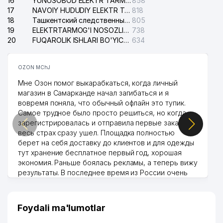
16
YUNUSOBOD ELEKTR TARMOG'I NOSOZLIKLARI XIZMATI
858
17
NAVOIY HUDUDIY ELEKTR TARMOQLARI KORXONASI AJ
818
18
Ташкентский следственный изолятор
805
19
ELEKTRTARMOG'I NOSOZLIKLARINI TO'ZATISH SERGELI XIZMATI
738
20
FUQAROLIK ISHLARI BO'YICHA UCH-TEPA TUMANI SUDI
634
OZON MChJ
Мне Озон помог выкарабкаться, когда личный
магазин в Самарканде начал загибаться и я
вовремя поняла, что обычный офлайн это тупик.
Самое трудное было просто решиться, но когда
зарегистрировалась и отправила первые заказы,
весь страх сразу ушел. Площадка полностью
берет на себя доставку до клиентов и для одежды
тут хранение бесплатное первый год, хорошая
экономия. Раньше боялась рекламы, а теперь вижу
результаты. В последнее время из России очень
много заказывают, а вначале только по
Узбекистану брали, но вяло. Удалось раскрутиться,
дальше развиваюсь потихоньку😊
Foydali ma'lumotlar
Hamida 03.08.2026 12:45:39