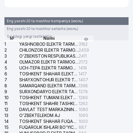
Eng yaxshi 20 ta mashhur kompaniya (июль)
Eng yaxshi 20 ta mashhur sarlavha (июль)
Saytdagi yangi tashkilotlar
№
Nomi
1
YASHNOBOD ELEKTR TARMOG'I NOSOZLIKLARI XIZMATI
3182
2
CHILONZOR ELEKTR TARMOG'I NOSOZLIK XIZMATI
2459
3
O'ZBEKISTON RESPUBLIKASI BOSH PROKURATURASI ISHONCH TELEFONI
2411
4
OLMAZOR ELEKTR TARMOG'I NOSOZLIKLARI XIZMATI
2172
5
UCH-TEPA ELEKTR TARMOG'I NOSOZLIKLARI XIZMATI
1418
6
TOSHKENT SHAHAR ELEKTR TARMOQLARI KORXONASI AJ
1417
7
SHAYXONTOHUR ELEKTR TARMOG'I NOSOZLIKLARINI TUZATISH XIZMATI
1407
8
SAMARQAND ELEKTR TARMOQLARI AJ
1398
9
SURXONDARYO ELEKTR TARMOQLARI AJ
1378
10
TOSHKENT TUMANI ELEKTR TARMOG'I AVARIYA XIZMATI
1286
11
TOSHKENT SHAHRI TASHKILOT TELEFONLARI HAQIDA MA'LUMOT BYUROSI
1263
12
DAVLAT TEST MARKAZINING ISHONCH TELEFONLARI
1080
13
O'ZBEKTELEKOM AJ
1065
14
TOSHKENT SHAHAR FUQAROLIK ISHLARI BO'YICHA SUDI
1002
15
FUQAROLIK ISHLARI BO'YICHA YAKKASAROY TUMANLARARO SUDI
887