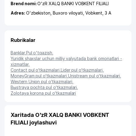
Brend nomi:
O'zR XALQ BANKI VOBKENT FILIALI
Adres:
O'zbekiston,
Buxoro viloyati
,
Vobkent
, 3 A
Rubrikalar
Banklar
,
Pul o'tqazish
,
Yuridik shaxslar uchun milliy valyutada bank omonatlari -
xizmatlar
,
Contact pul o‘tkazmalari
,
Lider pul o‘tkazmalari
,
MoneyGram pul o‘tkazmalari
,
Unistream pul o‘tkazmalari
,
Western Union pul o‘tkazmalari
,
Bыstraya pochta pul o‘tkazmalari
,
Zolotaya korona pul o‘tkazmalari
Xaritada O'zR XALQ BANKI VOBKENT
FILIALI joylashuvi