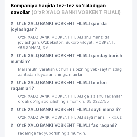
Kompaniya haqida tez-tez so'raladigan
savollar
(O'zR XALQ BANKI VOBKENT FILIALI)
❓
O'zR XALQ BANKI VOBKENT FILIALI qaerda
joylashgan?
O'zR XALQ BANKI VOBKENT FILIALI shu manzilda
joylashgan: O'zbekiston, Buxoro viloyati, VOBKENT,
GULSANAM, 3 A.
❓
O'zR XALQ BANKI VOBKENT FILIALI qanday borish
mumkin?
Marshrutni yaratish uchun siz bizning veb-saytimizdagi
xaritadan foydalanishingiz mumkin
❓
O'zR XALQ BANKI VOBKENT FILIALI telefon
raqamlari?
O'zR XALQ BANKI VOBKENT FILIALI ga siz shu raqamlar
orqali qo’ng’iroq qilishingiz mumkin: 65 3322755
❓
O'zR XALQ BANKI VOBKENT FILIALI sayti manzili?
O'zR XALQ BANKI VOBKENT FILIALI sayti manzili - xb.uz
❓
O'zR XALQ BANKI VOBKENT FILIALI fax raqami?
raqamiga fax yuborishingiz mumkin.