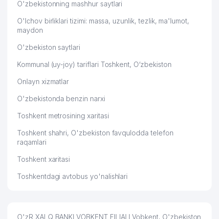
O'zbekistonning mashhur saytlari
O'lchov birliklari tizimi: massa, uzunlik, tezlik, ma'lumot,
maydon
O'zbekiston saytlari
Kommunal (uy-joy) tariflari Toshkent, O‘zbekiston
Onlayn xizmatlar
O'zbekistonda benzin narxi
Toshkent metrosining xaritasi
Toshkent shahri, O'zbekiston favqulodda telefon
raqamlari
Toshkent xaritasi
Toshkentdagi avtobus yo'nalishlari
O'zR XALQ BANKI VOBKENT FILIALI Vobkent, O'zbekiston