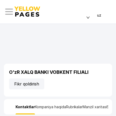
uz
O'zR XALQ BANKI VOBKENT FILIALI
Fikr qoldirish
Kontaktlar
Kompaniya haqida
Rubrikalar
Manzil xaritasi
Stati