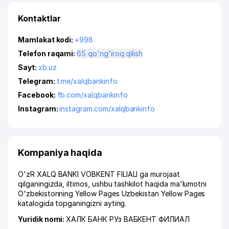
Kontaktlar
Mamlakat kodi:
+998
Telefon raqami:
65 qo'ng'iroq qilish
Sayt:
xb.uz
Telegram:
t.me/xalqbankinfo
Facebook:
fb.com/xalqbankinfo
Instagram:
instagram.com/xalqbankinfo
Kompaniya haqida
O'zR XALQ BANKI VOBKENT FILIALI ga murojaat
qilganingizda, iltimos, ushbu tashkilot haqida ma'lumotni
O'zbekistonning Yellow Pages Uzbekistan Yellow Pages
katalogida topganingizni ayting.
Yuridik nomi:
ХАЛК БАНК РУз ВАБКЕНТ ФИЛИАЛ