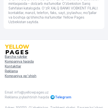
mintaqasida – dolzarb ma’lumotlar O’zbekiston Sariq
Sahifalari katalogida. O'zR XALQ BANKI VOBKENT FILIALI:
kontaktlar, manzil, telefon, faks, sayt, joylashuv, mo’ljallar
va boshqa qo’shimcha ma’lumotlar Yellow Pages
Uzbekistan saytida.
Barcha ruknlar
Kompaniya haqida
Kontaktlar
Reklama
Kompaniya qo'shish
Email: info@yellowpages.uz
Reklama joylashtirish haqida
Telegram
Adres: 100170, O'zbekiston, Toshkent shahri, Sayram ko'chasi