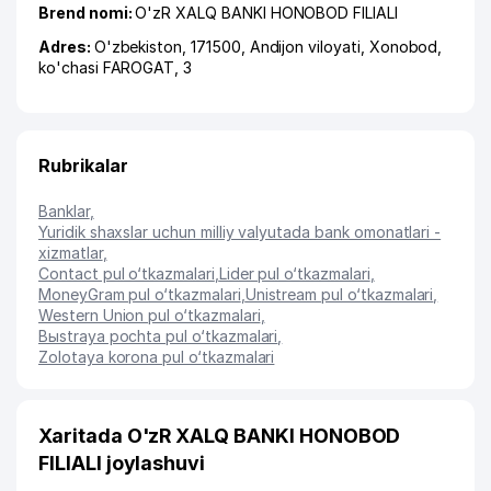
Brend nomi:
O'zR XALQ BANKI HONOBOD FILIALI
Adres:
O'zbekiston, 171500,
Andijon viloyati
,
Xonobod
,
ko'chasi FAROGAT
, 3
Rubrikalar
Banklar
,
Yuridik shaxslar uchun milliy valyutada bank omonatlari -
xizmatlar
,
Contact pul o‘tkazmalari
,
Lider pul o‘tkazmalari
,
MoneyGram pul o‘tkazmalari
,
Unistream pul o‘tkazmalari
,
Western Union pul o‘tkazmalari
,
Bыstraya pochta pul o‘tkazmalari
,
Zolotaya korona pul o‘tkazmalari
Xaritada O'zR XALQ BANKI HONOBOD
FILIALI joylashuvi