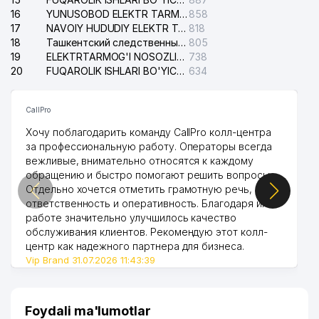
16
YUNUSOBOD ELEKTR TARMOG'I NOSOZLIKLARI XIZMATI
858
17
NAVOIY HUDUDIY ELEKTR TARMOQLARI KORXONASI AJ
818
18
Ташкентский следственный изолятор
805
19
ELEKTRTARMOG'I NOSOZLIKLARINI TO'ZATISH SERGELI XIZMATI
738
20
FUQAROLIK ISHLARI BO'YICHA UCH-TEPA TUMANI SUDI
634
CallPro
Хочу поблагодарить команду CallPro колл-центра
за профессиональную работу. Операторы всегда
вежливые, внимательно относятся к каждому
обращению и быстро помогают решить вопросы.
Отдельно хочется отметить грамотную речь,
ответственность и оперативность. Благодаря их
работе значительно улучшилось качество
обслуживания клиентов. Рекомендую этот колл-
центр как надежного партнера для бизнеса.
Vip Brand 31.07.2026 11:43:39
Foydali ma'lumotlar