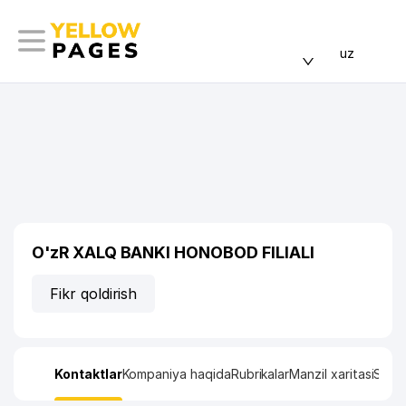
uz
O'zR XALQ BANKI HONOBOD FILIALI
Fikr qoldirish
Kontaktlar
Kompaniya haqida
Rubrikalar
Manzil xaritasi
Stati