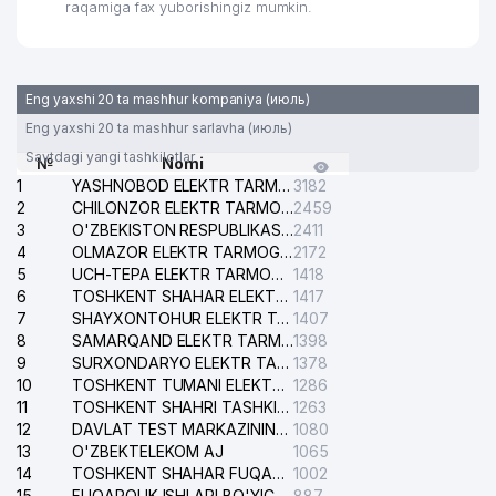
raqamiga fax yuborishingiz mumkin.
Eng yaxshi 20 ta mashhur kompaniya (июль)
Eng yaxshi 20 ta mashhur sarlavha (июль)
Saytdagi yangi tashkilotlar
№
Nomi
1
YASHNOBOD ELEKTR TARMOG'I NOSOZLIKLARI XIZMATI
3182
2
CHILONZOR ELEKTR TARMOG'I NOSOZLIK XIZMATI
2459
3
O'ZBEKISTON RESPUBLIKASI BOSH PROKURATURASI ISHONCH TELEFONI
2411
4
OLMAZOR ELEKTR TARMOG'I NOSOZLIKLARI XIZMATI
2172
5
UCH-TEPA ELEKTR TARMOG'I NOSOZLIKLARI XIZMATI
1418
6
TOSHKENT SHAHAR ELEKTR TARMOQLARI KORXONASI AJ
1417
7
SHAYXONTOHUR ELEKTR TARMOG'I NOSOZLIKLARINI TUZATISH XIZMATI
1407
8
SAMARQAND ELEKTR TARMOQLARI AJ
1398
9
SURXONDARYO ELEKTR TARMOQLARI AJ
1378
10
TOSHKENT TUMANI ELEKTR TARMOG'I AVARIYA XIZMATI
1286
11
TOSHKENT SHAHRI TASHKILOT TELEFONLARI HAQIDA MA'LUMOT BYUROSI
1263
12
DAVLAT TEST MARKAZINING ISHONCH TELEFONLARI
1080
13
O'ZBEKTELEKOM AJ
1065
14
TOSHKENT SHAHAR FUQAROLIK ISHLARI BO'YICHA SUDI
1002
15
FUQAROLIK ISHLARI BO'YICHA YAKKASAROY TUMANLARARO SUDI
887