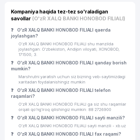
Kompaniya haqida tez-tez so'raladigan
savollar
(O'zR XALQ BANKI HONOBOD FILIALI)
❓
O'zR XALQ BANKI HONOBOD FILIALI qaerda
joylashgan?
O'zR XALQ BANKI HONOBOD FILIALI shu manzilda
joylashgan: O'zbekiston, Andijon viloyati, XONOBOD,
171500, 3.
❓
O'zR XALQ BANKI HONOBOD FILIALI qanday borish
mumkin?
Marshrutni yaratish uchun siz bizning veb-saytimizdagi
xaritadan foydalanishingiz mumkin
❓
O'zR XALQ BANKI HONOBOD FILIALI telefon
raqamlari?
O'zR XALQ BANKI HONOBOD FILIALI ga siz shu raqamlar
orqali qo’ng’iroq qilishingiz mumkin: 88 2726900
❓
O'zR XALQ BANKI HONOBOD FILIALI sayti manzili?
O'zR XALQ BANKI HONOBOD FILIALI sayti manzili - xb.uz
❓
O'zR XALQ BANKI HONOBOD FILIALI fax raqami?