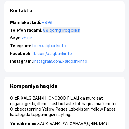
Kontaktlar
Mamlakat kodi:
+998
Telefon raqami:
88 qo'ng'iroq qilish
Sayt:
xb.uz
Telegram:
t.me/xalqbankinfo
Facebook:
fb.com/xalqbankinfo
Instagram:
instagram.com/xalqbankinfo
Kompaniya haqida
O'zR XALQ BANKI HONOBOD FILIALI ga murojaat
qilganingizda, iltimos, ushbu tashkilot haqida ma'lumotni
O'zbekistonning Yellow Pages Uzbekistan Yellow Pages
katalogida topganingizni ayting.
Yuridik nomi:
ХАЛК БАНК РУз ХАНАБАД ФИЛИАЛ