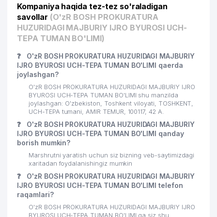
Kompaniya haqida tez-tez so'raladigan
savollar
(O'zR BOSH PROKURATURA
HUZURIDAGI MAJBURIY IJRO BYUROSI UCH-
TEPA TUMAN BO'LIMI)
❓
O'zR BOSH PROKURATURA HUZURIDAGI MAJBURIY
IJRO BYUROSI UCH-TEPA TUMAN BO'LIMI qaerda
joylashgan?
O'zR BOSH PROKURATURA HUZURIDAGI MAJBURIY IJRO
BYUROSI UCH-TEPA TUMAN BO'LIMI shu manzilda
joylashgan: O'zbekiston, Toshkent viloyati, TOSHKENT,
UCH-TEPA tumani, AMIR TEMUR, 100117, 42 A.
❓
O'zR BOSH PROKURATURA HUZURIDAGI MAJBURIY
IJRO BYUROSI UCH-TEPA TUMAN BO'LIMI qanday
borish mumkin?
Marshrutni yaratish uchun siz bizning veb-saytimizdagi
xaritadan foydalanishingiz mumkin
❓
O'zR BOSH PROKURATURA HUZURIDAGI MAJBURIY
IJRO BYUROSI UCH-TEPA TUMAN BO'LIMI telefon
raqamlari?
O'zR BOSH PROKURATURA HUZURIDAGI MAJBURIY IJRO
BYUROSI UCH-TEPA TUMAN BO'LIMI ga siz shu