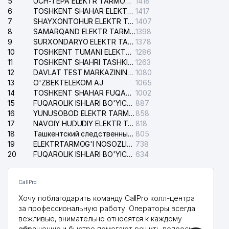
5
UCH-TEPA ELEKTR TARMOG'I NOSOZLIKLARI XIZMATI
1418
6
TOSHKENT SHAHAR ELEKTR TARMOQLARI KORXONASI AJ
1417
7
SHAYXONTOHUR ELEKTR TARMOG'I NOSOZLIKLARINI TUZATISH XIZMATI
1407
8
SAMARQAND ELEKTR TARMOQLARI AJ
1398
9
SURXONDARYO ELEKTR TARMOQLARI AJ
1378
10
TOSHKENT TUMANI ELEKTR TARMOG'I AVARIYA XIZMATI
1286
11
TOSHKENT SHAHRI TASHKILOT TELEFONLARI HAQIDA MA'LUMOT BYUROSI
1263
12
DAVLAT TEST MARKAZINING ISHONCH TELEFONLARI
1080
13
O'ZBEKTELEKOM AJ
1065
14
TOSHKENT SHAHAR FUQAROLIK ISHLARI BO'YICHA SUDI
1002
15
FUQAROLIK ISHLARI BO'YICHA YAKKASAROY TUMANLARARO SUDI
887
16
YUNUSOBOD ELEKTR TARMOG'I NOSOZLIKLARI XIZMATI
858
17
NAVOIY HUDUDIY ELEKTR TARMOQLARI KORXONASI AJ
818
18
Ташкентский следственный изолятор
805
19
ELEKTRTARMOG'I NOSOZLIKLARINI TO'ZATISH SERGELI XIZMATI
738
20
FUQAROLIK ISHLARI BO'YICHA UCH-TEPA TUMANI SUDI
634
CallPro
Хочу поблагодарить команду CallPro колл-центра
за профессиональную работу. Операторы всегда
вежливые, внимательно относятся к каждому
обращению и быстро помогают решить вопросы.