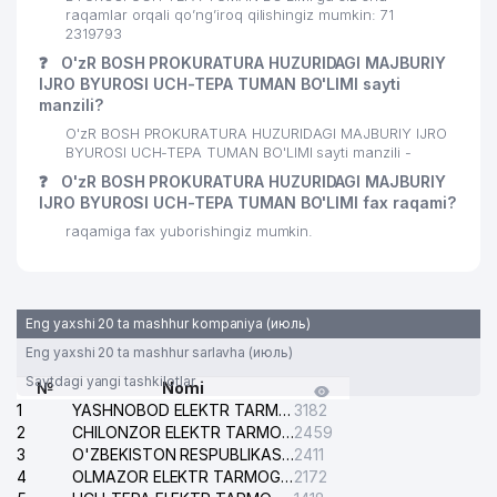
raqamlar orqali qo’ng’iroq qilishingiz mumkin: 71
2319793
❓
O'zR BOSH PROKURATURA HUZURIDAGI MAJBURIY
IJRO BYUROSI UCH-TEPA TUMAN BO'LIMI sayti
manzili?
O'zR BOSH PROKURATURA HUZURIDAGI MAJBURIY IJRO
BYUROSI UCH-TEPA TUMAN BO'LIMI sayti manzili -
❓
O'zR BOSH PROKURATURA HUZURIDAGI MAJBURIY
IJRO BYUROSI UCH-TEPA TUMAN BO'LIMI fax raqami?
raqamiga fax yuborishingiz mumkin.
Eng yaxshi 20 ta mashhur kompaniya (июль)
Eng yaxshi 20 ta mashhur sarlavha (июль)
Saytdagi yangi tashkilotlar
№
Nomi
1
YASHNOBOD ELEKTR TARMOG'I NOSOZLIKLARI XIZMATI
3182
2
CHILONZOR ELEKTR TARMOG'I NOSOZLIK XIZMATI
2459
3
O'ZBEKISTON RESPUBLIKASI BOSH PROKURATURASI ISHONCH TELEFONI
2411
4
OLMAZOR ELEKTR TARMOG'I NOSOZLIKLARI XIZMATI
2172