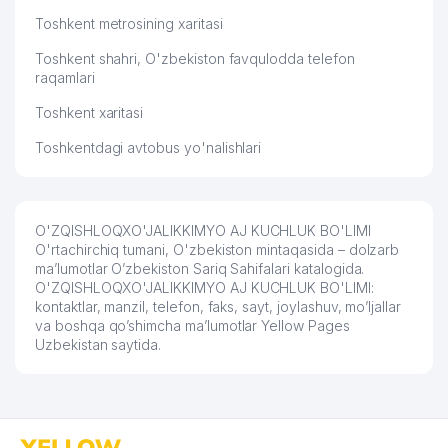
Toshkent metrosining xaritasi
Toshkent shahri, O'zbekiston favqulodda telefon
raqamlari
Toshkent xaritasi
Toshkentdagi avtobus yo'nalishlari
O'ZQISHLOQXO'JALIKKIMYO AJ KUCHLUK BO'LIMI
O'rtachirchiq tumani, O'zbekiston mintaqasida – dolzarb
ma’lumotlar O’zbekiston Sariq Sahifalari katalogida.
O'ZQISHLOQXO'JALIKKIMYO AJ KUCHLUK BO'LIMI:
kontaktlar, manzil, telefon, faks, sayt, joylashuv, mo’ljallar
va boshqa qo’shimcha ma’lumotlar Yellow Pages
Uzbekistan saytida.