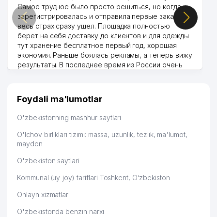
Самое трудное было просто решиться, но когда
зарегистрировалась и отправила первые заказы,
весь страх сразу ушел. Площадка полностью
берет на себя доставку до клиентов и для одежды
тут хранение бесплатное первый год, хорошая
экономия. Раньше боялась рекламы, а теперь вижу
результаты. В последнее время из России очень
много заказывают, а вначале только по
Узбекистану брали, но вяло. Удалось раскрутиться,
дальше развиваюсь потихоньку😊
Foydali ma'lumotlar
Hamida 03.08.2026 12:45:39
O'zbekistonning mashhur saytlari
O'lchov birliklari tizimi: massa, uzunlik, tezlik, ma'lumot,
maydon
O'zbekiston saytlari
Kommunal (uy-joy) tariflari Toshkent, O‘zbekiston
Onlayn xizmatlar
O'zbekistonda benzin narxi