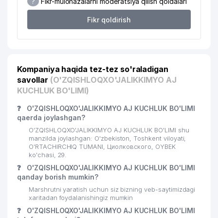
?
Fikr-mulohazalarni moderatsiya qilish qoidalari
Fikr qoldirish
Kompaniya haqida tez-tez so'raladigan
savollar
(O'ZQISHLOQXO'JALIKKIMYO AJ
KUCHLUK BO'LIMI)
❓
O'ZQISHLOQXO'JALIKKIMYO AJ KUCHLUK BO'LIMI
qaerda joylashgan?
O'ZQISHLOQXO'JALIKKIMYO AJ KUCHLUK BO'LIMI shu
manzilda joylashgan: O'zbekiston, Toshkent viloyati,
O'RTACHIRCHIQ TUMANI, Циолковского, OYBEK
ko'chasi, 29.
❓
O'ZQISHLOQXO'JALIKKIMYO AJ KUCHLUK BO'LIMI
qanday borish mumkin?
Marshrutni yaratish uchun siz bizning veb-saytimizdagi
xaritadan foydalanishingiz mumkin
❓
O'ZQISHLOQXO'JALIKKIMYO AJ KUCHLUK BO'LIMI