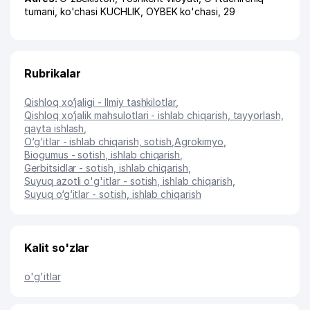
tumani
,
ko'chasi KUCHLIK
, OYBEK ko'chasi, 29
Rubrikalar
Qishloq xo‘jaligi - Ilmiy tashkilotlar
,
Qishloq xo‘jalik mahsulotlari - ishlab chiqarish, tayyorlash,
qayta ishlash
,
O‘g‘itlar - ishlab chiqarish, sotish
,
Agrokimyo
,
Biogumus - sotish, ishlab chiqarish
,
Gerbitsidlar - sotish, ishlab chiqarish
,
Suyuq azotli o'g'itlar - sotish, ishlab chiqarish
,
Suyuq o‘g‘itlar - sotish, ishlab chiqarish
Kalit so'zlar
o'g'itlar