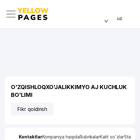
uz
O'ZQISHLOQXO'JALIKKIMYO AJ KUCHLUK
BO'LIMI
Fikr qoldirish
Kontaktlar
Kompaniya haqida
Rubrikalar
Kalit so'zlar
Statisti