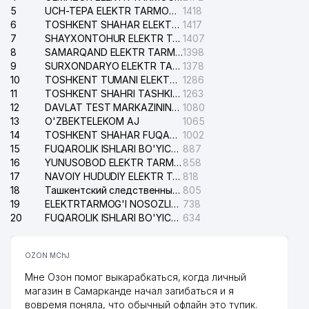
5
UCH-TEPA ELEKTR TARMOG'I NOSOZLIKLARI XIZMATI
1418
6
TOSHKENT SHAHAR ELEKTR TARMOQLARI KORXONASI AJ
1417
7
SHAYXONTOHUR ELEKTR TARMOG'I NOSOZLIKLARINI TUZATISH XIZMATI
1407
8
SAMARQAND ELEKTR TARMOQLARI AJ
1398
9
SURXONDARYO ELEKTR TARMOQLARI AJ
1378
10
TOSHKENT TUMANI ELEKTR TARMOG'I AVARIYA XIZMATI
1286
11
TOSHKENT SHAHRI TASHKILOT TELEFONLARI HAQIDA MA'LUMOT BYUROSI
1263
12
DAVLAT TEST MARKAZINING ISHONCH TELEFONLARI
1080
13
O'ZBEKTELEKOM AJ
1065
14
TOSHKENT SHAHAR FUQAROLIK ISHLARI BO'YICHA SUDI
1002
15
FUQAROLIK ISHLARI BO'YICHA YAKKASAROY TUMANLARARO SUDI
887
16
YUNUSOBOD ELEKTR TARMOG'I NOSOZLIKLARI XIZMATI
858
17
NAVOIY HUDUDIY ELEKTR TARMOQLARI KORXONASI AJ
818
18
Ташкентский следственный изолятор
805
19
ELEKTRTARMOG'I NOSOZLIKLARINI TO'ZATISH SERGELI XIZMATI
738
20
FUQAROLIK ISHLARI BO'YICHA UCH-TEPA TUMANI SUDI
634
OZON MChJ
Мне Озон помог выкарабкаться, когда личный
магазин в Самарканде начал загибаться и я
вовремя поняла, что обычный офлайн это тупик.