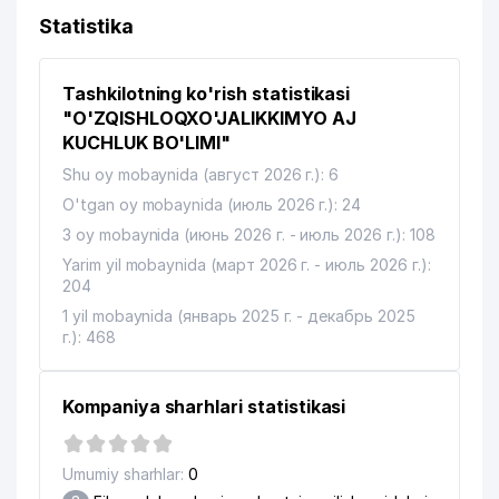
Statistika
Tashkilotning ko'rish statistikasi
"O'ZQISHLOQXO'JALIKKIMYO AJ
KUCHLUK BO'LIMI"
Shu oy mobaynida (август 2026 г.): 6
O'tgan oy mobaynida (июль 2026 г.): 24
3 oy mobaynida (июнь 2026 г. - июль 2026 г.): 108
Yarim yil mobaynida (март 2026 г. - июль 2026 г.):
204
1 yil mobaynida (январь 2025 г. - декабрь 2025
г.): 468
Kompaniya sharhlari statistikasi
Umumiy sharhlar:
0