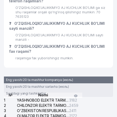
telefon raqamlari?
O'ZQISHLOQXO'JALIKKIMYO AJ KUCHLUK BO'LIMI ga siz
shu raqamlar orqali qo’ng’iroq qilishingiz mumkin: 70
7635123
❓
O'ZQISHLOQXO'JALIKKIMYO AJ KUCHLUK BO'LIMI
sayti manzili?
O'ZQISHLOQXO'JALIKKIMYO AJ KUCHLUK BO'LIMI sayti
manzili -
❓
O'ZQISHLOQXO'JALIKKIMYO AJ KUCHLUK BO'LIMI
fax raqami?
raqamiga fax yuborishingiz mumkin.
Eng yaxshi 20 ta mashhur kompaniya (июль)
Eng yaxshi 20 ta mashhur sarlavha (июль)
Saytdagi yangi tashkilotlar
№
Nomi
1
YASHNOBOD ELEKTR TARMOG'I NOSOZLIKLARI XIZMATI
3182
2
CHILONZOR ELEKTR TARMOG'I NOSOZLIK XIZMATI
2459
3
O'ZBEKISTON RESPUBLIKASI BOSH PROKURATURASI ISHONCH TELEFONI
2411
4
OLMAZOR ELEKTR TARMOG'I NOSOZLIKLARI XIZMATI
2172