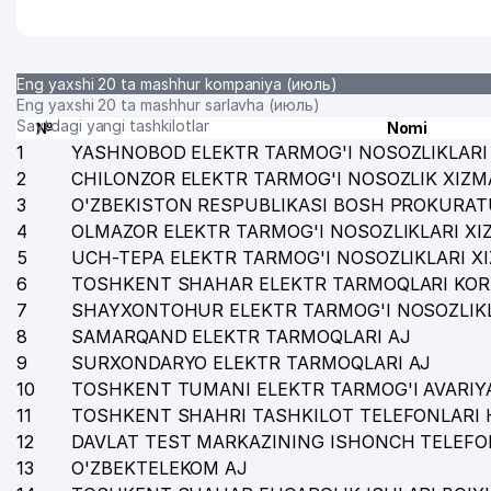
Eng yaxshi 20 ta mashhur kompaniya (июль)
Eng yaxshi 20 ta mashhur sarlavha (июль)
Saytdagi yangi tashkilotlar
№
Nomi
1
YASHNOBOD ELEKTR TARMOG'I NOSOZLIKLARI 
2
CHILONZOR ELEKTR TARMOG'I NOSOZLIK XIZM
3
O'ZBEKISTON RESPUBLIKASI BOSH PROKURAT
4
OLMAZOR ELEKTR TARMOG'I NOSOZLIKLARI XI
5
UCH-TEPA ELEKTR TARMOG'I NOSOZLIKLARI X
6
TOSHKENT SHAHAR ELEKTR TARMOQLARI KOR
7
SHAYXONTOHUR ELEKTR TARMOG'I NOSOZLIKL
8
SAMARQAND ELEKTR TARMOQLARI AJ
9
SURXONDARYO ELEKTR TARMOQLARI AJ
10
TOSHKENT TUMANI ELEKTR TARMOG'I AVARIYA
11
TOSHKENT SHAHRI TASHKILOT TELEFONLARI 
12
DAVLAT TEST MARKAZINING ISHONCH TELEFO
13
O'ZBEKTELEKOM AJ