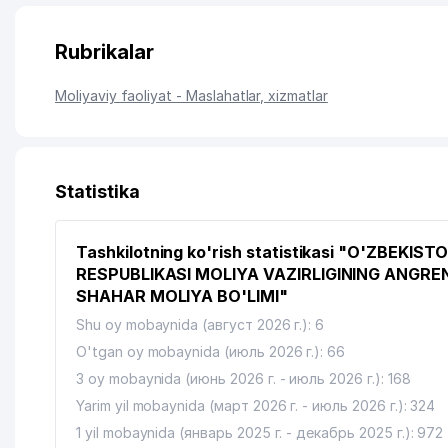
Rubrikalar
Moliyaviy faoliyat - Maslahatlar, xizmatlar
Statistika
Tashkilotning ko'rish statistikasi "O'ZBEKIST
RESPUBLIKASI MOLIYA VAZIRLIGINING ANGRE
SHAHAR MOLIYA BO'LIMI"
Shu oy mobaynida (август 2026 г.): 6
O'tgan oy mobaynida (июль 2026 г.): 66
3 oy mobaynida (июнь 2026 г. - июль 2026 г.): 168
Yarim yil mobaynida (март 2026 г. - июль 2026 г.): 324
1 yil mobaynida (январь 2025 г. - декабрь 2025 г.): 972