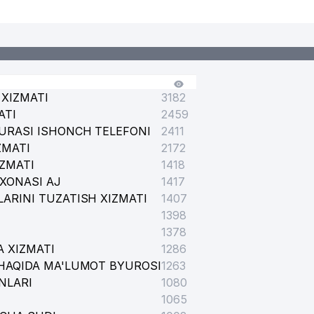
XIZMATI
3182
ATI
2459
URASI ISHONCH TELEFONI
2411
ZMATI
2172
IZMATI
1418
XONASI AJ
1417
ARINI TUZATISH XIZMATI
1407
1398
1378
 XIZMATI
1286
HAQIDA MA'LUMOT BYUROSI
1263
NLARI
1080
1065