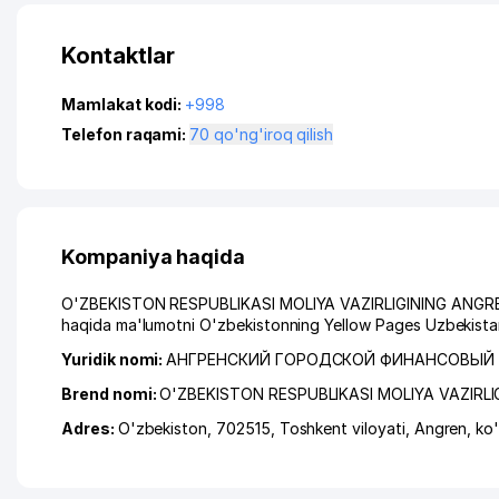
Kontaktlar
Mamlakat kodi:
+998
Telefon raqami:
70 qo'ng'iroq qilish
Kompaniya haqida
O'ZBEKISTON RESPUBLIKASI MOLIYA VAZIRLIGINING ANGREN S
haqida ma'lumotni O'zbekistonning Yellow Pages Uzbekistan
Yuridik nomi:
АНГРЕНСКИЙ ГОРОДСКОЙ ФИНАНСОВЫЙ 
Brend nomi:
O'ZBEKISTON RESPUBLIKASI MOLIYA VAZIRLI
Adres:
O'zbekiston, 702515,
Toshkent viloyati
,
Angren
,
ko