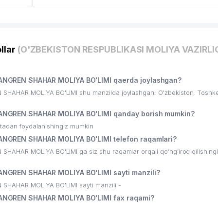
llar
(O'ZBEKISTON RESPUBLIKASI MOLIYA VAZIRLI
ANGREN SHAHAR MOLIYA BO'LIMI qaerda joylashgan?
HAHAR MOLIYA BO'LIMI shu manzilda joylashgan: O'zbekiston, Toshkent
ANGREN SHAHAR MOLIYA BO'LIMI qanday borish mumkin?
ritadan foydalanishingiz mumkin
NGREN SHAHAR MOLIYA BO'LIMI telefon raqamlari?
AHAR MOLIYA BO'LIMI ga siz shu raqamlar orqali qo’ng’iroq qilishing
NGREN SHAHAR MOLIYA BO'LIMI sayti manzili?
SHAHAR MOLIYA BO'LIMI sayti manzili -
ANGREN SHAHAR MOLIYA BO'LIMI fax raqami?