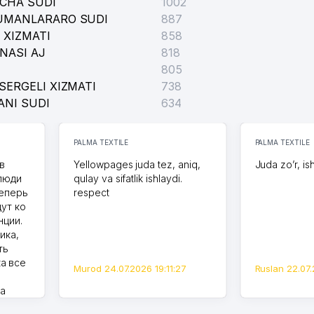
ICHA SUDI
1002
TUMANLARARO SUDI
887
 XIZMATI
858
NASI AJ
818
805
SERGELI XIZMATI
738
ANI SUDI
634
PALMA TEXTILE
PALMA TEXTILE
в
Yellowpages juda tez, aniq,
Juda zo’r, is
 люди
qulay va sifatlik ishlaydi.
теперь
respect
дут ко
нции.
ика,
ть
а все
Murod 24.07.2026 19:11:27
Ruslan 22.07.
на