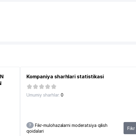
ON
Kompaniya sharhlari statistikasi
N
Umumiy sharhlar:
0
?
Fikr-mulohazalarni moderatsiya qilish
Fikr
qoidalari