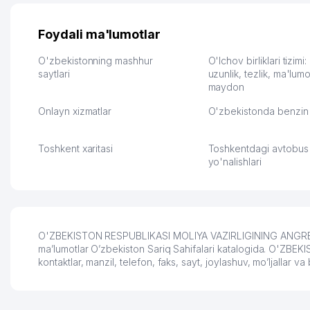
ответственность и
Другой конкурент в 
оперативность. Благодаря
поселке вряд ли откр
их работе значительно
потому что видно на 
Foydali ma'lumotlar
улучшилось качество
Озона для Узбекистан
обслуживания клиентов.
тут у нас уже есть ПВ
O'zbekistonning mashhur
O'lchov birliklari tizimi
Рекомендую этот колл-
saytlari
Выгодное дело и
uzunlik, tezlik, ma'lumo
maydon
центр как надежного
спокойное.
партнера для бизнеса.
Марат 27.07.2026 08:00
Onlayn xizmatlar
O'zbekistonda benzin 
Vip Brand 31.07.2026 11:43:39
Toshkent xaritasi
Toshkentdagi avtobus
yo'nalishlari
O'ZBEKISTON RESPUBLIKASI MOLIYA VAZIRLIGINING ANGREN
ma’lumotlar O’zbekiston Sariq Sahifalari katalogida. O'
kontaktlar, manzil, telefon, faks, sayt, joylashuv, mo’ljalla