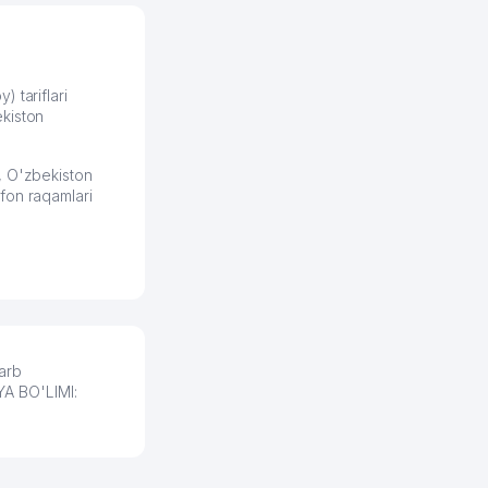
формулировок. Первое
время сильно тупил с
продвижением, но в итоге
разобрался. Озон как раз
получает свои 50 кликов на
) tariflari
kiston
обучение и цена потом
держится ровно около
ставки. Работать на
, O'zbekiston
площадке нравится, здесь
fon raqamlari
рынок сбыта шире и заказы
идут стабильно.
Урад 21.07.2026 08:47:51
arb
A BO'LIMI: