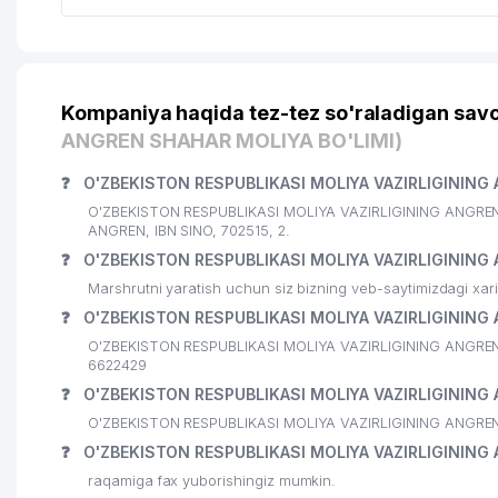
Kompaniya haqida tez-tez so'raladigan savo
ANGREN SHAHAR MOLIYA BO'LIMI)
❓
O'ZBEKISTON RESPUBLIKASI MOLIYA VAZIRLIGINING 
O'ZBEKISTON RESPUBLIKASI MOLIYA VAZIRLIGINING ANGREN S
ANGREN, IBN SINO, 702515, 2.
❓
O'ZBEKISTON RESPUBLIKASI MOLIYA VAZIRLIGINING 
Marshrutni yaratish uchun siz bizning veb-saytimizdagi xa
❓
O'ZBEKISTON RESPUBLIKASI MOLIYA VAZIRLIGINING A
O'ZBEKISTON RESPUBLIKASI MOLIYA VAZIRLIGINING ANGREN SH
6622429
❓
O'ZBEKISTON RESPUBLIKASI MOLIYA VAZIRLIGINING A
O'ZBEKISTON RESPUBLIKASI MOLIYA VAZIRLIGINING ANGREN 
❓
O'ZBEKISTON RESPUBLIKASI MOLIYA VAZIRLIGINING 
raqamiga fax yuborishingiz mumkin.