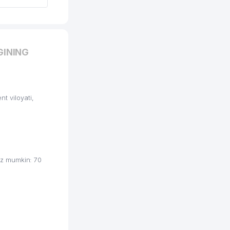
GINING
 viloyati,
iz mumkin: 70