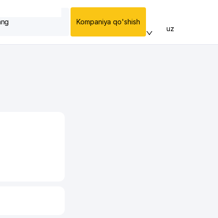
ang
Kompaniya qo'shish
uz