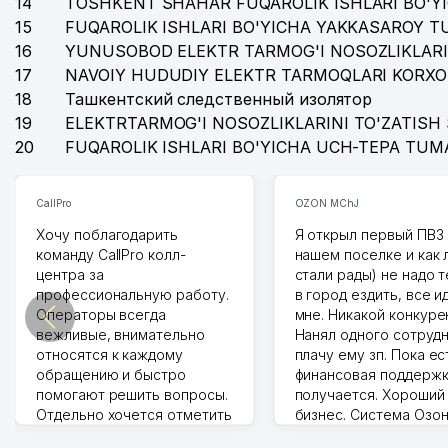
14
TOSHKENT SHAHAR FUQAROLIK ISHLARI BO'Y
15
FUQAROLIK ISHLARI BO'YICHA YAKKASAROY 
16
YUNUSOBOD ELEKTR TARMOG'I NOSOZLIKLARI
17
NAVOIY HUDUDIY ELEKTR TARMOQLARI KORXO
18
Ташкентский следственный изолятор
19
ELEKTRTARMOG'I NOSOZLIKLARINI TO'ZATISH 
20
FUQAROLIK ISHLARI BO'YICHA UCH-TEPA TUM
CallPro
OZON MChJ
Хочу поблагодарить
Я открыл первый ПВЗ 
команду CallPro колл-
нашем поселке и как
центра за
стали рады) не надо 
профессиональную работу.
в город ездить, все и
Операторы всегда
мне. Никакой конкуре
вежливые, внимательно
Нанял одного сотрудн
относятся к каждому
плачу ему зп. Пока ес
обращению и быстро
финансовая поддержк
помогают решить вопросы.
получается. Хороший
Отдельно хочется отметить
бизнес. Система Озо
грамотную речь,
сама делает отчеты.