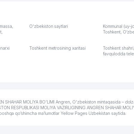
моем
оется,
карте
а что
З.
: massa,
O'zbekiston saytlari
Kommunal (uy-joy
t,
Toshkent, O‘zbe
:37
narxi
Toshkent metrosining xaritasi
Toshkent shahri
favqulodda tele
 SHAHAR MOLIYA BO'LIMI Angren, O'zbekiston mintaqasida – dolz
ZBEKISTON RESPUBLIKASI MOLIYA VAZIRLIGINING ANGREN SHAHAR MOLIY
r va boshqa qo’shimcha ma’lumotlar Yellow Pages Uzbekistan saytida.