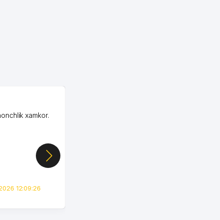
OZON MChJ
honchlik xamkor.
Зашел на Озон в
Узбекистане почти
случайно, когда коллега
показал свой кабинет и
цифры, так что я буквально
сразу загорелся этой
идеей. Регистрация заняла
всего вечер, а договор там
2026 12:09:26
вполне понятный и нет этих
всяких замудреных
юридических