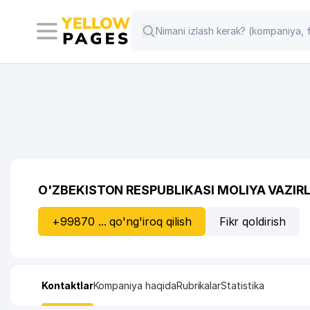
O'ZBEKISTON RESPUBLIKASI MOLIYA VAZIR
+99870 ... qo'ng'iroq qilish
Fikr qoldirish
Kontaktlar
Kompaniya haqida
Rubrikalar
Statistika