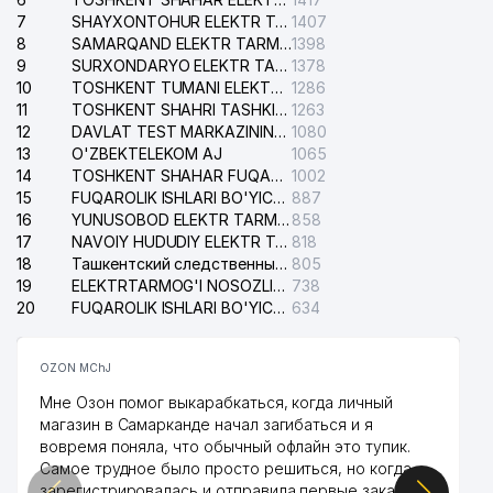
7
SHAYXONTOHUR ELEKTR TARMOG'I NOSOZLIKLARINI TUZATISH XIZMATI
1407
8
SAMARQAND ELEKTR TARMOQLARI AJ
1398
9
SURXONDARYO ELEKTR TARMOQLARI AJ
1378
10
TOSHKENT TUMANI ELEKTR TARMOG'I AVARIYA XIZMATI
1286
11
TOSHKENT SHAHRI TASHKILOT TELEFONLARI HAQIDA MA'LUMOT BYUROSI
1263
12
DAVLAT TEST MARKAZINING ISHONCH TELEFONLARI
1080
13
O'ZBEKTELEKOM AJ
1065
14
TOSHKENT SHAHAR FUQAROLIK ISHLARI BO'YICHA SUDI
1002
15
FUQAROLIK ISHLARI BO'YICHA YAKKASAROY TUMANLARARO SUDI
887
16
YUNUSOBOD ELEKTR TARMOG'I NOSOZLIKLARI XIZMATI
858
17
NAVOIY HUDUDIY ELEKTR TARMOQLARI KORXONASI AJ
818
18
Ташкентский следственный изолятор
805
19
ELEKTRTARMOG'I NOSOZLIKLARINI TO'ZATISH SERGELI XIZMATI
738
20
FUQAROLIK ISHLARI BO'YICHA UCH-TEPA TUMANI SUDI
634
OZON MChJ
Мне Озон помог выкарабкаться, когда личный
магазин в Самарканде начал загибаться и я
вовремя поняла, что обычный офлайн это тупик.
Самое трудное было просто решиться, но когда
зарегистрировалась и отправила первые заказы,