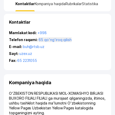
Kontaktlar
Kompaniya haqida
Rubrikalar
Statistika
Kontaktlar
Mamlakat kodi:
+998
Telefon raqami:
65 qo'ng'iroq qilish
E-mail:
buh@rtsb.uz
Sayt:
uzex.uz
Fax:
65 2231055
Kompaniya haqida
O'ZBEKISTON RESPUBLIKASI MOL-XOMASHYO BIRJASI
BUXORO FILIALI FILIALI ga murojaat qilganingizda, iltimos,
ushbu tashkilot haqida ma'lumotni O'zbekistonning
Yellow Pages Uzbekistan Yellow Pages katalogida
topganingizni ayting.