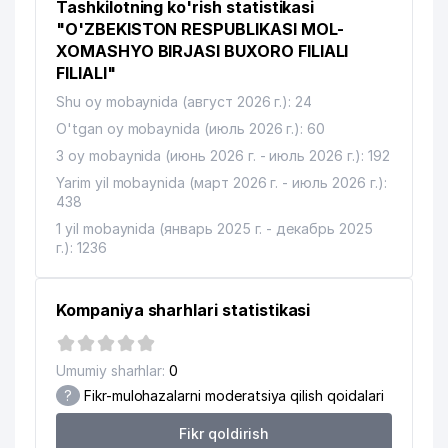
Tashkilotning ko'rish statistikasi
"O'ZBEKISTON RESPUBLIKASI MOL-
XOMASHYO BIRJASI BUXORO FILIALI
FILIALI"
Shu oy mobaynida (август 2026 г.): 24
O'tgan oy mobaynida (июль 2026 г.): 60
3 oy mobaynida (июнь 2026 г. - июль 2026 г.): 192
Yarim yil mobaynida (март 2026 г. - июль 2026 г.):
438
1 yil mobaynida (январь 2025 г. - декабрь 2025
г.): 1236
Kompaniya sharhlari statistikasi
Umumiy sharhlar:
0
?
Fikr-mulohazalarni moderatsiya qilish qoidalari
Fikr qoldirish