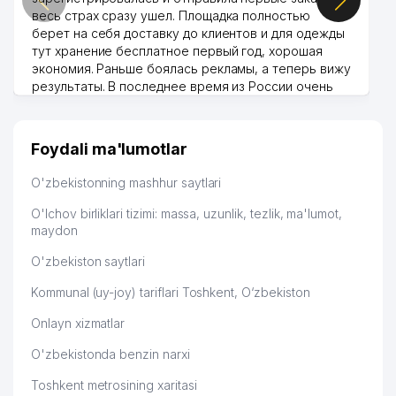
весь страх сразу ушел. Площадка полностью
берет на себя доставку до клиентов и для одежды
тут хранение бесплатное первый год, хорошая
экономия. Раньше боялась рекламы, а теперь вижу
результаты. В последнее время из России очень
много заказывают, а вначале только по
Узбекистану брали, но вяло. Удалось раскрутиться,
дальше развиваюсь потихоньку😊
Foydali ma'lumotlar
Hamida 03.08.2026 12:45:39
O'zbekistonning mashhur saytlari
O'lchov birliklari tizimi: massa, uzunlik, tezlik, ma'lumot,
maydon
O'zbekiston saytlari
Kommunal (uy-joy) tariflari Toshkent, O‘zbekiston
Onlayn xizmatlar
O'zbekistonda benzin narxi
Toshkent metrosining xaritasi