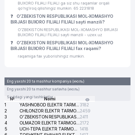
BUXORO FILIALI FILIALI ga siz shu raqamlar orqali
qo’ng’iroq qilishingiz mumkin: 65 2231818
❓
O'ZBEKISTON RESPUBLIKASI MOL-XOMASHYO
BIRJASI BUXORO FILIALI FILIALI sayti manzili?
O'ZBEKISTON RESPUBLIKASI MOL-XOMASHYO BIRJASI
BUXORO FILIALI FILIALI sayti manzili - uzex.uz
❓
O'ZBEKISTON RESPUBLIKASI MOL-XOMASHYO
BIRJASI BUXORO FILIALI FILIALI fax raqami?
raqamiga fax yuborishingiz mumkin.
Eng yaxshi 20 ta mashhur kompaniya (июль)
Eng yaxshi 20 ta mashhur sarlavha (июль)
Saytdagi yangi tashkilotlar
№
Nomi
1
YASHNOBOD ELEKTR TARMOG'I NOSOZLIKLARI XIZMATI
3182
2
CHILONZOR ELEKTR TARMOG'I NOSOZLIK XIZMATI
2459
3
O'ZBEKISTON RESPUBLIKASI BOSH PROKURATURASI ISHONCH TELEFONI
2411
4
OLMAZOR ELEKTR TARMOG'I NOSOZLIKLARI XIZMATI
2172
5
UCH-TEPA ELEKTR TARMOG'I NOSOZLIKLARI XIZMATI
1418
6
TOSHKENT SHAHAR ELEKTR TARMOQLARI KORXONASI AJ
1417