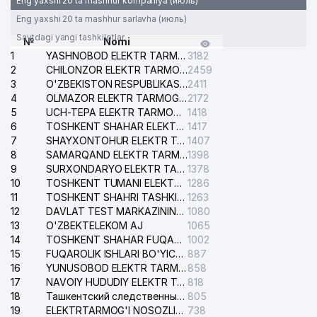
Eng yaxshi 20 ta mashhur kompaniya (июль)
Eng yaxshi 20 ta mashhur sarlavha (июль)
Saytdagi yangi tashkilotlar
№
Nomi
1
YASHNOBOD ELEKTR TARMOG'I NOSOZLIKLARI XIZMATI
3182
2
CHILONZOR ELEKTR TARMOG'I NOSOZLIK XIZMATI
2459
3
O'ZBEKISTON RESPUBLIKASI BOSH PROKURATURASI ISHONCH TELEFONI
2411
4
OLMAZOR ELEKTR TARMOG'I NOSOZLIKLARI XIZMATI
2172
5
UCH-TEPA ELEKTR TARMOG'I NOSOZLIKLARI XIZMATI
1418
6
TOSHKENT SHAHAR ELEKTR TARMOQLARI KORXONASI AJ
1417
7
SHAYXONTOHUR ELEKTR TARMOG'I NOSOZLIKLARINI TUZATISH XIZMATI
1407
8
SAMARQAND ELEKTR TARMOQLARI AJ
1398
9
SURXONDARYO ELEKTR TARMOQLARI AJ
1378
10
TOSHKENT TUMANI ELEKTR TARMOG'I AVARIYA XIZMATI
1286
11
TOSHKENT SHAHRI TASHKILOT TELEFONLARI HAQIDA MA'LUMOT BYUROSI
1263
12
DAVLAT TEST MARKAZINING ISHONCH TELEFONLARI
1080
13
O'ZBEKTELEKOM AJ
1065
14
TOSHKENT SHAHAR FUQAROLIK ISHLARI BO'YICHA SUDI
1002
15
FUQAROLIK ISHLARI BO'YICHA YAKKASAROY TUMANLARARO SUDI
887
16
YUNUSOBOD ELEKTR TARMOG'I NOSOZLIKLARI XIZMATI
858
17
NAVOIY HUDUDIY ELEKTR TARMOQLARI KORXONASI AJ
818
18
Ташкентский следственный изолятор
805
19
ELEKTRTARMOG'I NOSOZLIKLARINI TO'ZATISH SERGELI XIZMATI
738