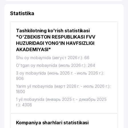
Statistika
Tashkilotning ko'rish statistikasi
"O'ZBEKISTON RESPUBLIKASI FVV
HUZURIDAGI YONG'IN HAVFSIZLIGI
AKADEMIYASI"
Shu oy mobaynida (август 2026 г.): 66
O'tgan oy mobaynida (июль 2026 г.): 264
3 oy mobaynida (июнь 2026 г. - июль 2026 г.):
906
Yarim yil mobaynida (март 2026 г. - июль 2026 г.):
1800
1 yil mobaynida (январь 2025 г. - декабрь 2025
г.): 4308
Kompaniya sharhlari statistikasi