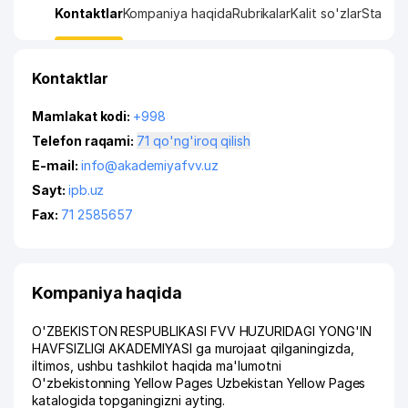
Kontaktlar
Kompaniya haqida
Rubrikalar
Kalit so'zlar
Statisti
Kontaktlar
Mamlakat kodi:
+998
Telefon raqami:
71 qo'ng'iroq qilish
E-mail:
info@akademiyafvv.uz
Sayt:
ipb.uz
Fax:
71 2585657
Kompaniya haqida
O'ZBEKISTON RESPUBLIKASI FVV HUZURIDAGI YONG'IN
HAVFSIZLIGI AKADEMIYASI ga murojaat qilganingizda,
iltimos, ushbu tashkilot haqida ma'lumotni
O'zbekistonning Yellow Pages Uzbekistan Yellow Pages
katalogida topganingizni ayting.