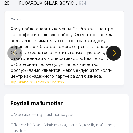
20
FUQAROLIK ISHLARI BO'YICHA UCH-TEPA TUMANI SUDI
634
CallPro
Хочу поблагодарить команду CallPro колл-центра
за профессиональную работу. Операторы всегда
вежливые, внимательно относятся к каждому
обращению и быстро помогают решить вопросы.
Отдельно хочется отметить грамотную речь,
ответственность и оперативность. Благодаря их
работе значительно улучшилось качество
обслуживания клиентов. Рекомендую этот колл-
центр как надежного партнера для бизнеса.
Vip Brand 31.07.2026 11:43:39
Foydali ma'lumotlar
O'zbekistonning mashhur saytlari
O'lchov birliklari tizimi: massa, uzunlik, tezlik, ma'lumot,
maydon