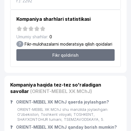
г.): 2292
Kompaniya sharhlari statistikasi
Umumiy sharhlar:
0
?
Fikr-mulohazalarni moderatsiya qilish qoidalari
Fikr qoldirish
Kompaniya haqida tez-tez so'raladigan
savollar
(ORIENT-MEBEL XK MChJ)
❓
ORIENT-MEBEL XK MChJ qaerda joylashgan?
ORIENT-MEBEL XK MChJ shu manzilda joylashgan:
O'zbekiston, Toshkent viloyati, TOSHKENT,
SHAYXONTOHUR tumani, TSEMZAVODSKAYA, 5.
❓
ORIENT-MEBEL XK MChJ qanday borish mumkin?