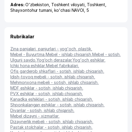
Adres:
O'zbekiston,
Toshkent viloyati
,
Toshkent
,
Shayxontohur tumani
,
ko'chasi NAVOI
, 5
Rubrikalar
Zina panjalari, panjurlari - yog'och, plastik
,
Mebel - Buyurtma
,
Mebel - ishlab chiqarish
,
Mebel - sotish
,
Ulgurji savdo
,
Yog‘och derazalar
,
Yog'och eshiklar
,
Ichki hona eshiklar
,
Mebel fabrikalari
,
Ofis garderob shkaflari - sotish, ishlab chiqarish
,
Idish-tovoq mebeli - sotish, ishlab chiqarish
,
Mehmonxona mebeli - sotish, ishlab chiqarish
,
MDF eshiklar - sotish, ishlab chiqarish
,
PVX eshiklar - sotish, ishlab chiqarish
,
Kanadka eshiiklari - sotish, ishlab chiqarish
,
Shponkalangan eshiklar - sotish, ishlab chiqarish
,
Divanlar - sotish, ishlab chiqarish
,
Mebel dizayni - xizmatlar
,
Dizaynerlik mebeli - sotish, ishlab chiqarish
,
Pastak stolchalar - sotish, ishlab chiqarish
,