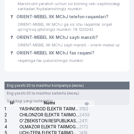
Marshrutni yaratish uchun siz bizning veb-saytimizdagi
xaritadan foydalanishingiz mumkin
❓
ORIENT-MEBEL XK MChJ telefon raqamlari?
ORIENT-MEBEL XK MChJ ga siz shu raqamlar orqali
qo’ng’iroq qilishingiz mumkin: 78 1220242
❓
ORIENT-MEBEL XK MChJ sayti manzili?
ORIENT-MEBEL XK MChJ sayti manzili - orient-mebel.uz
❓
ORIENT-MEBEL XK MChJ fax raqami?
raqamiga fax yuborishingiz mumkin.
Eng yaxshi 20 ta mashhur kompaniya (июль)
Eng yaxshi 20 ta mashhur sarlavha (июль)
Saytdagi yangi tashkilotlar
№
Nomi
1
YASHNOBOD ELEKTR TARMOG'I NOSOZLIKLARI XIZMATI
3182
2
CHILONZOR ELEKTR TARMOG'I NOSOZLIK XIZMATI
2459
3
O'ZBEKISTON RESPUBLIKASI BOSH PROKURATURASI ISHONCH TELEFONI
2411
4
OLMAZOR ELEKTR TARMOG'I NOSOZLIKLARI XIZMATI
2172
5
UCH-TEPA ELEKTR TARMOG'I NOSOZLIKLARI XIZMATI
1418