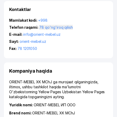
Kontaktlar
Mamlakat kodi:
+998
Telefon raqami:
78 qo'ng'iroq qilish
E-mail:
info@orient-mebel.uz
Sayt:
orient-mebel.uz
Fax:
78 1201050
Kompaniya haqida
ORIENT-MEBEL XK MChJ ga murojaat qilganingizda,
iltimos, ushbu tashkilot haqida ma'lumotni
O'zbekistonning Yellow Pages Uzbekistan Yellow Pages
katalogida topganingizni ayting.
Yuridik nomi:
ORIENT-MEBEL ИП ООО
Brend nomi:
ORIENT-MEBEL XK MChJ