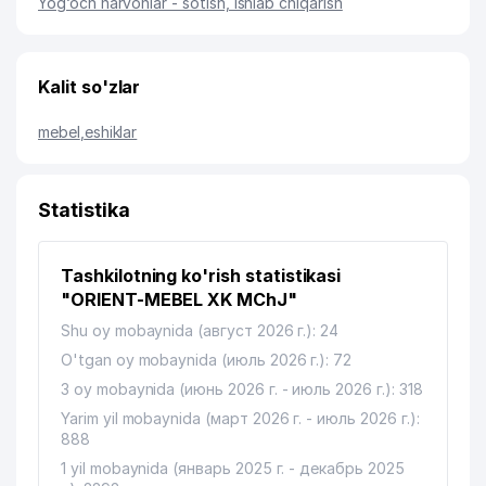
Yog‘och narvonlar - sotish, ishlab chiqarish
Kalit so'zlar
mebel
,
eshiklar
Statistika
Tashkilotning ko'rish statistikasi
"ORIENT-MEBEL XK MChJ"
Shu oy mobaynida (август 2026 г.): 24
O'tgan oy mobaynida (июль 2026 г.): 72
3 oy mobaynida (июнь 2026 г. - июль 2026 г.): 318
Yarim yil mobaynida (март 2026 г. - июль 2026 г.):
888
1 yil mobaynida (январь 2025 г. - декабрь 2025