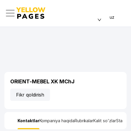
uz
ORIENT-MEBEL XK MChJ
Fikr qoldirish
Kontaktlar
Kompaniya haqida
Rubrikalar
Kalit so'zlar
Statisti