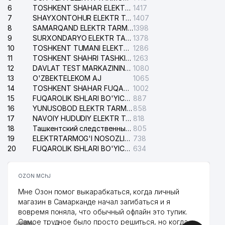
6
TOSHKENT SHAHAR ELEKTR TARMOQLARI KORXONASI AJ
1417
7
SHAYXONTOHUR ELEKTR TARMOG'I NOSOZLIKLARINI TUZATISH XIZMATI
1407
8
SAMARQAND ELEKTR TARMOQLARI AJ
1398
9
SURXONDARYO ELEKTR TARMOQLARI AJ
1378
10
TOSHKENT TUMANI ELEKTR TARMOG'I AVARIYA XIZMATI
1286
11
TOSHKENT SHAHRI TASHKILOT TELEFONLARI HAQIDA MA'LUMOT BYUROSI
1263
12
DAVLAT TEST MARKAZINING ISHONCH TELEFONLARI
1080
13
O'ZBEKTELEKOM AJ
1065
14
TOSHKENT SHAHAR FUQAROLIK ISHLARI BO'YICHA SUDI
1002
15
FUQAROLIK ISHLARI BO'YICHA YAKKASAROY TUMANLARARO SUDI
887
16
YUNUSOBOD ELEKTR TARMOG'I NOSOZLIKLARI XIZMATI
858
17
NAVOIY HUDUDIY ELEKTR TARMOQLARI KORXONASI AJ
818
18
Ташкентский следственный изолятор
805
19
ELEKTRTARMOG'I NOSOZLIKLARINI TO'ZATISH SERGELI XIZMATI
738
20
FUQAROLIK ISHLARI BO'YICHA UCH-TEPA TUMANI SUDI
634
OZON MChJ
Мне Озон помог выкарабкаться, когда личный
магазин в Самарканде начал загибаться и я
вовремя поняла, что обычный офлайн это тупик.
Самое трудное было просто решиться, но когда