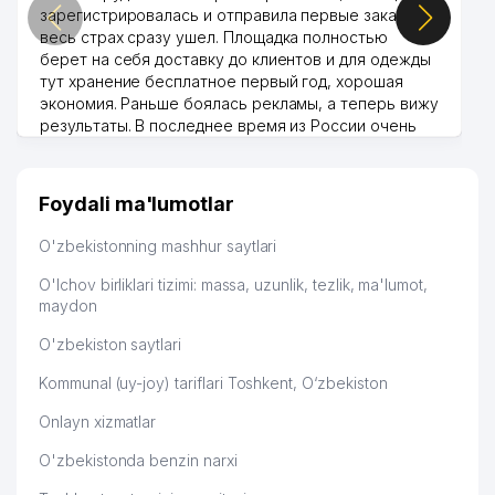
зарегистрировалась и отправила первые заказы,
весь страх сразу ушел. Площадка полностью
берет на себя доставку до клиентов и для одежды
тут хранение бесплатное первый год, хорошая
экономия. Раньше боялась рекламы, а теперь вижу
результаты. В последнее время из России очень
много заказывают, а вначале только по
Узбекистану брали, но вяло. Удалось раскрутиться,
дальше развиваюсь потихоньку😊
Foydali ma'lumotlar
Hamida 03.08.2026 12:45:39
O'zbekistonning mashhur saytlari
O'lchov birliklari tizimi: massa, uzunlik, tezlik, ma'lumot,
maydon
O'zbekiston saytlari
Kommunal (uy-joy) tariflari Toshkent, O‘zbekiston
Onlayn xizmatlar
O'zbekistonda benzin narxi