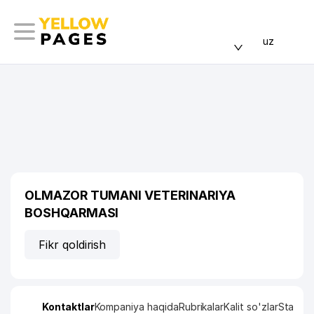
uz
OLMAZOR TUMANI VETERINARIYA
BOSHQARMASI
Fikr qoldirish
Kontaktlar
Kompaniya haqida
Rubrikalar
Kalit so'zlar
Statisti