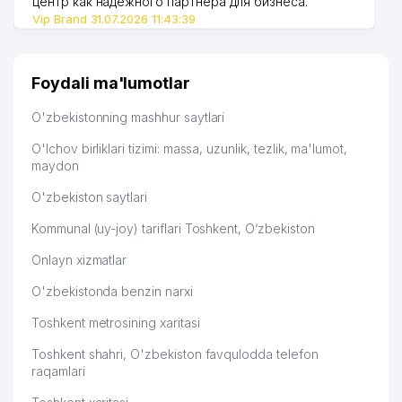
центр как надежного партнера для бизнеса.
Vip Brand 31.07.2026 11:43:39
Foydali ma'lumotlar
O'zbekistonning mashhur saytlari
O'lchov birliklari tizimi: massa, uzunlik, tezlik, ma'lumot,
maydon
O'zbekiston saytlari
Kommunal (uy-joy) tariflari Toshkent, O‘zbekiston
Onlayn xizmatlar
O'zbekistonda benzin narxi
Toshkent metrosining xaritasi
Toshkent shahri, O'zbekiston favqulodda telefon
raqamlari