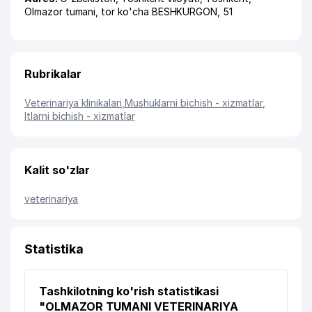
Olmazor tumani
,
tor ko'cha BESHKURGON
, 51
Rubrikalar
Veterinariya klinikalari
,
Mushuklarni bichish - xizmatlar
,
Itlarni bichish - xizmatlar
Kalit so'zlar
veterinariya
Statistika
Tashkilotning ko'rish statistikasi
"OLMAZOR TUMANI VETERINARIYA