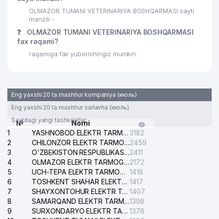
OLMAZOR TUMANI VETERINARIYA BOSHQARMASI sayti
manzili -
❓
OLMAZOR TUMANI VETERINARIYA BOSHQARMASI
fax raqami?
raqamiga fax yuborishingiz mumkin.
Eng yaxshi 20 ta mashhur kompaniya (июль)
Eng yaxshi 20 ta mashhur sarlavha (июль)
Saytdagi yangi tashkilotlar
№
Nomi
1
YASHNOBOD ELEKTR TARMOG'I NOSOZLIKLARI XIZMATI
3182
2
CHILONZOR ELEKTR TARMOG'I NOSOZLIK XIZMATI
2459
3
O'ZBEKISTON RESPUBLIKASI BOSH PROKURATURASI ISHONCH TELEFONI
2411
4
OLMAZOR ELEKTR TARMOG'I NOSOZLIKLARI XIZMATI
2172
5
UCH-TEPA ELEKTR TARMOG'I NOSOZLIKLARI XIZMATI
1418
6
TOSHKENT SHAHAR ELEKTR TARMOQLARI KORXONASI AJ
1417
7
SHAYXONTOHUR ELEKTR TARMOG'I NOSOZLIKLARINI TUZATISH XIZMATI
1407
8
SAMARQAND ELEKTR TARMOQLARI AJ
1398
9
SURXONDARYO ELEKTR TARMOQLARI AJ
1378