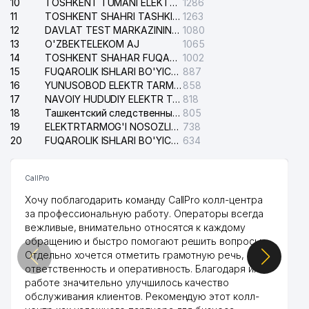
10
TOSHKENT TUMANI ELEKTR TARMOG'I AVARIYA XIZMATI
1286
11
TOSHKENT SHAHRI TASHKILOT TELEFONLARI HAQIDA MA'LUMOT BYUROSI
1263
12
DAVLAT TEST MARKAZINING ISHONCH TELEFONLARI
1080
13
O'ZBEKTELEKOM AJ
1065
14
TOSHKENT SHAHAR FUQAROLIK ISHLARI BO'YICHA SUDI
1002
15
FUQAROLIK ISHLARI BO'YICHA YAKKASAROY TUMANLARARO SUDI
887
16
YUNUSOBOD ELEKTR TARMOG'I NOSOZLIKLARI XIZMATI
858
17
NAVOIY HUDUDIY ELEKTR TARMOQLARI KORXONASI AJ
818
18
Ташкентский следственный изолятор
805
19
ELEKTRTARMOG'I NOSOZLIKLARINI TO'ZATISH SERGELI XIZMATI
738
20
FUQAROLIK ISHLARI BO'YICHA UCH-TEPA TUMANI SUDI
634
CallPro
Хочу поблагодарить команду CallPro колл-центра
за профессиональную работу. Операторы всегда
вежливые, внимательно относятся к каждому
обращению и быстро помогают решить вопросы.
Отдельно хочется отметить грамотную речь,
ответственность и оперативность. Благодаря их
работе значительно улучшилось качество
обслуживания клиентов. Рекомендую этот колл-