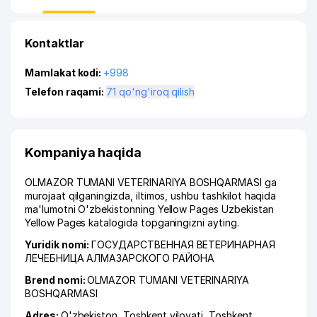
Kontaktlar
Mamlakat kodi:
+998
Telefon raqami:
71 qo'ng'iroq qilish
Kompaniya haqida
OLMAZOR TUMANI VETERINARIYA BOSHQARMASI ga
murojaat qilganingizda, iltimos, ushbu tashkilot haqida
ma'lumotni O'zbekistonning Yellow Pages Uzbekistan
Yellow Pages katalogida topganingizni ayting.
Yuridik nomi:
ГОСУДАРСТВЕННАЯ ВЕТЕРИНАРНАЯ
ЛЕЧЕБНИЦА АЛМАЗАРСКОГО РАЙОНА
Brend nomi:
OLMAZOR TUMANI VETERINARIYA
BOSHQARMASI
Adres:
O'zbekiston,
Toshkent viloyati
,
Toshkent
,