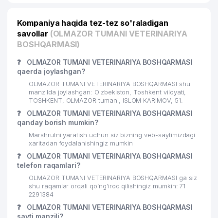
Kompaniya haqida tez-tez so'raladigan
savollar
(OLMAZOR TUMANI VETERINARIYA
BOSHQARMASI)
❓
OLMAZOR TUMANI VETERINARIYA BOSHQARMASI
qaerda joylashgan?
OLMAZOR TUMANI VETERINARIYA BOSHQARMASI shu
manzilda joylashgan: O'zbekiston, Toshkent viloyati,
TOSHKENT, OLMAZOR tumani, ISLOM KARIMOV, 51.
❓
OLMAZOR TUMANI VETERINARIYA BOSHQARMASI
qanday borish mumkin?
Marshrutni yaratish uchun siz bizning veb-saytimizdagi
xaritadan foydalanishingiz mumkin
❓
OLMAZOR TUMANI VETERINARIYA BOSHQARMASI
telefon raqamlari?
OLMAZOR TUMANI VETERINARIYA BOSHQARMASI ga siz
shu raqamlar orqali qo’ng’iroq qilishingiz mumkin: 71
2291384
❓
OLMAZOR TUMANI VETERINARIYA BOSHQARMASI
sayti manzili?