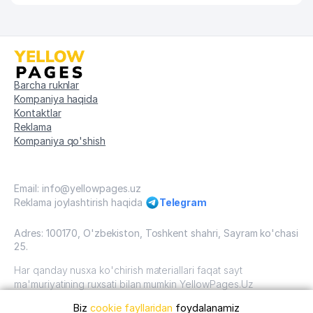
Barcha ruknlar
Kompaniya haqida
Kontaktlar
Reklama
Kompaniya qo'shish
Email: info@yellowpages.uz
Reklama joylashtirish haqida
Telegram
Adres: 100170, O'zbekiston, Toshkent shahri, Sayram ko'chasi
25.
Har qanday nusxa ko'chirish materiallari faqat sayt
ma'muriyatining ruxsati bilan mumkin YellowPages.Uz
Biz
cookie fayllaridan
foydalanamiz
O'zbekiston, 2009 - 2026 / O'zbekiston "sariq