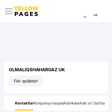
uz
OLMALIQSHAHARGAZ UK
Fikr qoldirish
Kontaktlar
Kompaniya haqida
Rubrikalar
Kalit so'zlar
Statisti