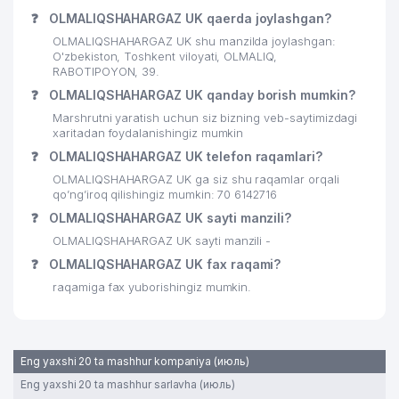
❓
OLMALIQSHAHARGAZ UK qaerda joylashgan?
OLMALIQSHAHARGAZ UK shu manzilda joylashgan:
O'zbekiston, Toshkent viloyati, OLMALIQ,
RABOTIPOYON, 39.
❓
OLMALIQSHAHARGAZ UK qanday borish mumkin?
Marshrutni yaratish uchun siz bizning veb-saytimizdagi
xaritadan foydalanishingiz mumkin
❓
OLMALIQSHAHARGAZ UK telefon raqamlari?
OLMALIQSHAHARGAZ UK ga siz shu raqamlar orqali
qo’ng’iroq qilishingiz mumkin: 70 6142716
❓
OLMALIQSHAHARGAZ UK sayti manzili?
OLMALIQSHAHARGAZ UK sayti manzili -
❓
OLMALIQSHAHARGAZ UK fax raqami?
raqamiga fax yuborishingiz mumkin.
Eng yaxshi 20 ta mashhur kompaniya (июль)
Eng yaxshi 20 ta mashhur sarlavha (июль)