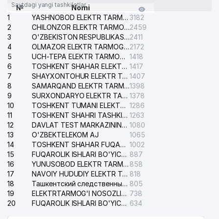
Saytdagi yangi tashkilotlar
№
Nomi
1
YASHNOBOD ELEKTR TARMOG'I NOSOZLIKLARI XIZMATI
3182
2
CHILONZOR ELEKTR TARMOG'I NOSOZLIK XIZMATI
2459
3
O'ZBEKISTON RESPUBLIKASI BOSH PROKURATURASI ISHONCH TELEFONI
2411
4
OLMAZOR ELEKTR TARMOG'I NOSOZLIKLARI XIZMATI
2172
5
UCH-TEPA ELEKTR TARMOG'I NOSOZLIKLARI XIZMATI
1418
6
TOSHKENT SHAHAR ELEKTR TARMOQLARI KORXONASI AJ
1417
7
SHAYXONTOHUR ELEKTR TARMOG'I NOSOZLIKLARINI TUZATISH XIZMATI
1407
8
SAMARQAND ELEKTR TARMOQLARI AJ
1398
9
SURXONDARYO ELEKTR TARMOQLARI AJ
1378
10
TOSHKENT TUMANI ELEKTR TARMOG'I AVARIYA XIZMATI
1286
11
TOSHKENT SHAHRI TASHKILOT TELEFONLARI HAQIDA MA'LUMOT BYUROSI
1263
12
DAVLAT TEST MARKAZINING ISHONCH TELEFONLARI
1080
13
O'ZBEKTELEKOM AJ
1065
14
TOSHKENT SHAHAR FUQAROLIK ISHLARI BO'YICHA SUDI
1002
15
FUQAROLIK ISHLARI BO'YICHA YAKKASAROY TUMANLARARO SUDI
887
16
YUNUSOBOD ELEKTR TARMOG'I NOSOZLIKLARI XIZMATI
858
17
NAVOIY HUDUDIY ELEKTR TARMOQLARI KORXONASI AJ
818
18
Ташкентский следственный изолятор
805
19
ELEKTRTARMOG'I NOSOZLIKLARINI TO'ZATISH SERGELI XIZMATI
738
20
FUQAROLIK ISHLARI BO'YICHA UCH-TEPA TUMANI SUDI
634