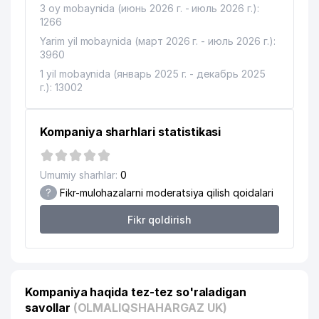
3 oy mobaynida (июнь 2026 г. - июль 2026 г.):
1266
Yarim yil mobaynida (март 2026 г. - июль 2026 г.):
3960
1 yil mobaynida (январь 2025 г. - декабрь 2025
г.): 13002
Kompaniya sharhlari statistikasi
Umumiy sharhlar:
0
?
Fikr-mulohazalarni moderatsiya qilish qoidalari
Fikr qoldirish
Kompaniya haqida tez-tez so'raladigan
savollar
(OLMALIQSHAHARGAZ UK)