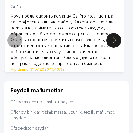
CallPro
Хочу поблагодарить команду CallPro колл-центра
за профессиональную работу. Операторы всегда
вежливые, внимательно относятся к каждому
обращению и быстро помогают решить вопросы.
Отдельно хочется отметить грамотную речь,
ответственность и оперативность. Благодаря их
работе значительно улучшилось качество
обслуживания клиентов. Рекомендую этот колл-
центр как надежного партнера для бизнеса.
Vip Brand 31.07.2026 11:43:39
Foydali ma'lumotlar
O'zbekistonning mashhur saytlari
O'lchov birliklari tizimi: massa, uzunlik, tezlik, ma'lumot,
maydon
O'zbekiston saytlari