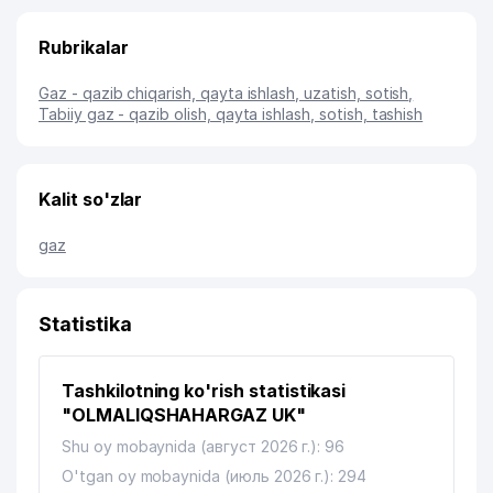
Rubrikalar
Gaz - qazib chiqarish, qayta ishlash, uzatish, sotish
,
Tabiiy gaz - qazib olish, qayta ishlash, sotish, tashish
Kalit so'zlar
gaz
Statistika
Tashkilotning ko'rish statistikasi
"OLMALIQSHAHARGAZ UK"
Shu oy mobaynida (август 2026 г.): 96
O'tgan oy mobaynida (июль 2026 г.): 294