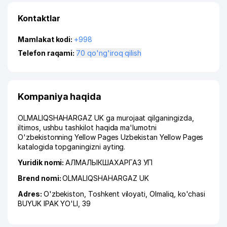
Kontaktlar
Mamlakat kodi:
+998
Telefon raqami:
70 qo'ng'iroq qilish
Kompaniya haqida
OLMALIQSHAHARGAZ UK ga murojaat qilganingizda,
iltimos, ushbu tashkilot haqida ma'lumotni
O'zbekistonning Yellow Pages Uzbekistan Yellow Pages
katalogida topganingizni ayting.
Yuridik nomi:
АЛМАЛЫКШАХАРГАЗ УП
Brend nomi:
OLMALIQSHAHARGAZ UK
Adres:
O'zbekiston,
Toshkent viloyati
,
Olmaliq
,
ko'chasi
BUYUK IPAK YO'LI
, 39