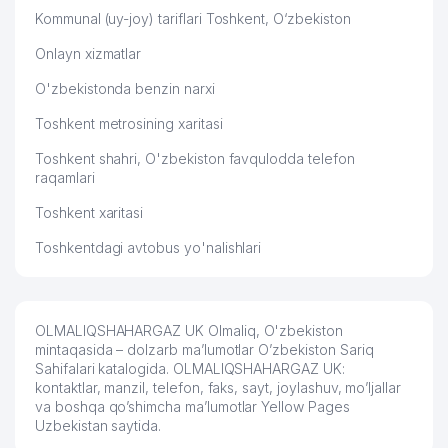
Kommunal (uy-joy) tariflari Toshkent, O‘zbekiston
Onlayn xizmatlar
O'zbekistonda benzin narxi
Toshkent metrosining xaritasi
Toshkent shahri, O'zbekiston favqulodda telefon
raqamlari
Toshkent xaritasi
Toshkentdagi avtobus yo'nalishlari
OLMALIQSHAHARGAZ UK Olmaliq, O'zbekiston
mintaqasida – dolzarb ma’lumotlar O’zbekiston Sariq
Sahifalari katalogida. OLMALIQSHAHARGAZ UK:
kontaktlar, manzil, telefon, faks, sayt, joylashuv, mo’ljallar
va boshqa qo’shimcha ma’lumotlar Yellow Pages
Uzbekistan saytida.