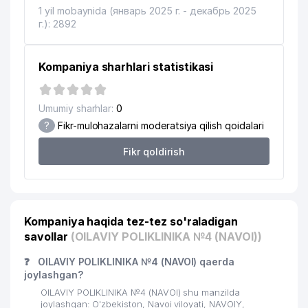
1 yil mobaynida (январь 2025 г. - декабрь 2025
г.): 2892
Kompaniya sharhlari statistikasi
Umumiy sharhlar:
0
?
Fikr-mulohazalarni moderatsiya qilish qoidalari
Fikr qoldirish
Kompaniya haqida tez-tez so'raladigan
savollar
(OILAVIY POLIKLINIKA №4 (NAVOI))
❓
OILAVIY POLIKLINIKA №4 (NAVOI) qaerda
joylashgan?
OILAVIY POLIKLINIKA №4 (NAVOI) shu manzilda
joylashgan: O'zbekiston, Navoi viloyati, NAVOIY,