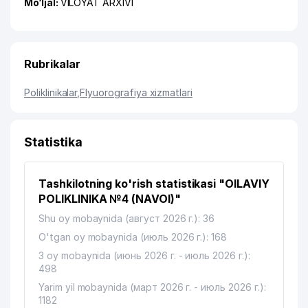
Mo‘ljal:
VILOYAT ARXIVI
Rubrikalar
Poliklinikalar
,
Flyuorografiya xizmatlari
Statistika
Tashkilotning ko'rish statistikasi "OILAVIY
POLIKLINIKA №4 (NAVOI)"
Shu oy mobaynida (август 2026 г.): 36
O'tgan oy mobaynida (июль 2026 г.): 168
3 oy mobaynida (июнь 2026 г. - июль 2026 г.):
498
Yarim yil mobaynida (март 2026 г. - июль 2026 г.):
1182