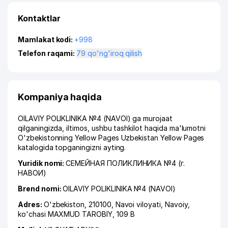
Kontaktlar
Mamlakat kodi:
+998
Telefon raqami:
79 qo'ng'iroq qilish
Kompaniya haqida
OILAVIY POLIKLINIKA №4 (NAVOI) ga murojaat
qilganingizda, iltimos, ushbu tashkilot haqida ma'lumotni
O'zbekistonning Yellow Pages Uzbekistan Yellow Pages
katalogida topganingizni ayting.
Yuridik nomi:
СЕМЕЙНАЯ ПОЛИКЛИНИКА №4 (г.
НАВОИ)
Brend nomi:
OILAVIY POLIKLINIKA №4 (NAVOI)
Adres:
O'zbekiston, 210100,
Navoi viloyati
,
Navoiy
,
ko'chasi MAXMUD TAROBIY
, 109 B