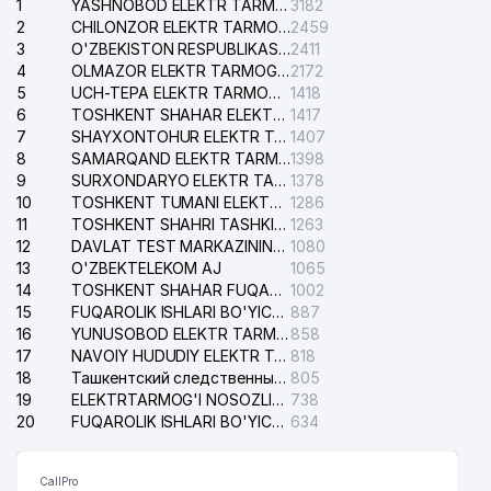
1
YASHNOBOD ELEKTR TARMOG'I NOSOZLIKLARI XIZMATI
3182
2
CHILONZOR ELEKTR TARMOG'I NOSOZLIK XIZMATI
2459
3
O'ZBEKISTON RESPUBLIKASI BOSH PROKURATURASI ISHONCH TELEFONI
2411
4
OLMAZOR ELEKTR TARMOG'I NOSOZLIKLARI XIZMATI
2172
5
UCH-TEPA ELEKTR TARMOG'I NOSOZLIKLARI XIZMATI
1418
6
TOSHKENT SHAHAR ELEKTR TARMOQLARI KORXONASI AJ
1417
7
SHAYXONTOHUR ELEKTR TARMOG'I NOSOZLIKLARINI TUZATISH XIZMATI
1407
8
SAMARQAND ELEKTR TARMOQLARI AJ
1398
9
SURXONDARYO ELEKTR TARMOQLARI AJ
1378
10
TOSHKENT TUMANI ELEKTR TARMOG'I AVARIYA XIZMATI
1286
11
TOSHKENT SHAHRI TASHKILOT TELEFONLARI HAQIDA MA'LUMOT BYUROSI
1263
12
DAVLAT TEST MARKAZINING ISHONCH TELEFONLARI
1080
13
O'ZBEKTELEKOM AJ
1065
14
TOSHKENT SHAHAR FUQAROLIK ISHLARI BO'YICHA SUDI
1002
15
FUQAROLIK ISHLARI BO'YICHA YAKKASAROY TUMANLARARO SUDI
887
16
YUNUSOBOD ELEKTR TARMOG'I NOSOZLIKLARI XIZMATI
858
17
NAVOIY HUDUDIY ELEKTR TARMOQLARI KORXONASI AJ
818
18
Ташкентский следственный изолятор
805
19
ELEKTRTARMOG'I NOSOZLIKLARINI TO'ZATISH SERGELI XIZMATI
738
20
FUQAROLIK ISHLARI BO'YICHA UCH-TEPA TUMANI SUDI
634
CallPro