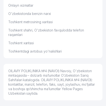
Onlayn xizmatlar
O'zbekistonda benzin narxi
Toshkent metrosining xaritasi
Toshkent shahri, O'zbekiston favqulodda telefon
raqamlari
Toshkent xaritasi
Toshkentdagi avtobus yo'nalishlari
OILAVIY POLIKLINIKA №4 (NAVOI) Navoiy, O'zbekiston
mintaqasida – dolzarb ma’lumotlar O’zbekiston Sariq
Sahifalari katalogida. OILAVIY POLIKLINIKA №4 (NAVOI):
kontaktlar, manzil, telefon, faks, sayt, joylashuv, mo’ljallar
va boshqa qo’shimcha ma’lumotlar Yellow Pages
Uzbekistan saytida.