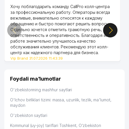
Хочу поблагодарить команду CallPro колл-центра
за профессиональную работу. Операторы всегда
вежливые, внимательно относятся к каждому
обращению и быстро помогают решить вопросы.
Отдельно хочется отметить грамотную речь,
ответственность и оперативность. Благодаря их
работе значительно улучшилось качество
обслуживания клиентов. Рекомендую этот колл-
центр как надежного партнера для бизнеса.
Vip Brand 31.07.2026 11:43:39
Foydali ma'lumotlar
O'zbekistonning mashhur saytlari
O'lchov birliklari tizimi: massa, uzunlik, tezlik, ma'lumot,
maydon
O'zbekiston saytlari
Kommunal (uy-joy) tariflari Toshkent, O‘zbekiston