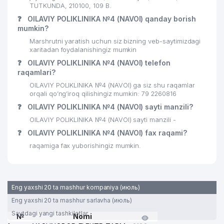
TUTKUNDA, 210100, 109 B.
❓
OILAVIY POLIKLINIKA №4 (NAVOI) qanday borish
mumkin?
Marshrutni yaratish uchun siz bizning veb-saytimizdagi
xaritadan foydalanishingiz mumkin
❓
OILAVIY POLIKLINIKA №4 (NAVOI) telefon
raqamlari?
OILAVIY POLIKLINIKA №4 (NAVOI) ga siz shu raqamlar
orqali qo’ng’iroq qilishingiz mumkin: 79 2260816
❓
OILAVIY POLIKLINIKA №4 (NAVOI) sayti manzili?
OILAVIY POLIKLINIKA №4 (NAVOI) sayti manzili -
❓
OILAVIY POLIKLINIKA №4 (NAVOI) fax raqami?
raqamiga fax yuborishingiz mumkin.
Eng yaxshi 20 ta mashhur kompaniya (июль)
Eng yaxshi 20 ta mashhur sarlavha (июль)
Saytdagi yangi tashkilotlar
№
Nomi