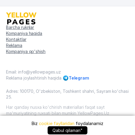
Barcha ruknlar
Kompaniya haqida
Kontaktlar
Reklama
Kompaniya qo'shish
Email: info@yellowpages.uz
Reklama joylashtirish haqida
Telegram
Adres: 100170, O'zbekiston, Toshkent shahri, Sayram ko'chasi
25.
Har qanday nusxa ko'chirish materiallari faqat sayt
ma'muriyatining ruxsati bilan mumkin YellowPages.Uz
Biz
cookie fayllaridan
foydalanamiz
O'zbekiston, 2009 - 2026 / O'zbekiston "sariq
sahifalar"mualliflik huquqi. Barcha huquqlar himoyalangan.
+99879 ... qo'ng'iroq qilish
Qabul qilaman"