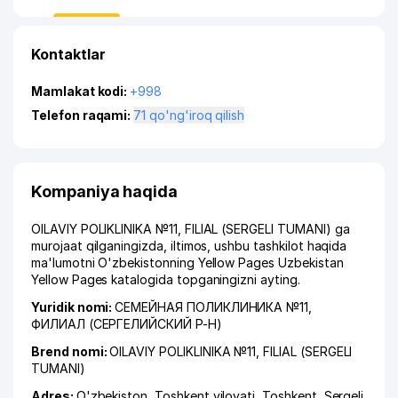
Kontaktlar
Mamlakat kodi:
+998
Telefon raqami:
71 qo'ng'iroq qilish
Kompaniya haqida
OILAVIY POLIKLINIKA №11, FILIAL (SERGELI TUMANI) ga
murojaat qilganingizda, iltimos, ushbu tashkilot haqida
ma'lumotni O'zbekistonning Yellow Pages Uzbekistan
Yellow Pages katalogida topganingizni ayting.
Yuridik nomi:
СЕМЕЙНАЯ ПОЛИКЛИНИКА №11,
ФИЛИАЛ (СЕРГЕЛИЙСКИЙ Р-Н)
Brend nomi:
OILAVIY POLIKLINIKA №11, FILIAL (SERGELI
TUMANI)
Adres:
O'zbekiston,
Toshkent viloyati
,
Toshkent
,
Sergeli