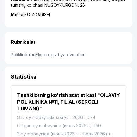
tumani
,
ko'chasi NUGOYKURGON
, 26
Mo‘ljal:
O'ZGARISH
Rubrikalar
Poliklinikalar
,
Flyuorografiya xizmatlari
Statistika
Tashkilotning ko'rish statistikasi "OILAVIY
POLIKLINIKA №11, FILIAL (SERGELI
TUMANI)"
Shu oy mobaynida (август 2026 г.): 24
O'tgan oy mobaynida (июль 2026 г.): 150
3 oy mobaynida (июнь 2026 г. - июль 2026 г.):