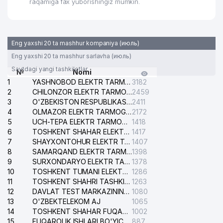
raqamiga fax yuborishingiz mumkin.
Eng yaxshi 20 ta mashhur kompaniya (июль)
Eng yaxshi 20 ta mashhur sarlavha (июль)
Saytdagi yangi tashkilotlar
№
Nomi
1
YASHNOBOD ELEKTR TARMOG'I NOSOZLIKLARI XIZMATI
3182
2
CHILONZOR ELEKTR TARMOG'I NOSOZLIK XIZMATI
2459
3
O'ZBEKISTON RESPUBLIKASI BOSH PROKURATURASI ISHONCH TELEFONI
2411
4
OLMAZOR ELEKTR TARMOG'I NOSOZLIKLARI XIZMATI
2172
5
UCH-TEPA ELEKTR TARMOG'I NOSOZLIKLARI XIZMATI
1418
6
TOSHKENT SHAHAR ELEKTR TARMOQLARI KORXONASI AJ
1417
7
SHAYXONTOHUR ELEKTR TARMOG'I NOSOZLIKLARINI TUZATISH XIZMATI
1407
8
SAMARQAND ELEKTR TARMOQLARI AJ
1398
9
SURXONDARYO ELEKTR TARMOQLARI AJ
1378
10
TOSHKENT TUMANI ELEKTR TARMOG'I AVARIYA XIZMATI
1286
11
TOSHKENT SHAHRI TASHKILOT TELEFONLARI HAQIDA MA'LUMOT BYUROSI
1263
12
DAVLAT TEST MARKAZINING ISHONCH TELEFONLARI
1080
13
O'ZBEKTELEKOM AJ
1065
14
TOSHKENT SHAHAR FUQAROLIK ISHLARI BO'YICHA SUDI
1002
15
FUQAROLIK ISHLARI BO'YICHA YAKKASAROY TUMANLARARO SUDI
887