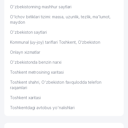
O'zbekistonning mashhur saytlari
O'lchov birliklari tizimi: massa, uzunlik, tezlik, ma'lumot,
maydon
O'zbekiston saytlari
Kommunal (uy-joy) tariflari Toshkent, O‘zbekiston
Onlayn xizmatlar
O'zbekistonda benzin narxi
Toshkent metrosining xaritasi
Toshkent shahri, O'zbekiston favqulodda telefon
raqamlari
Toshkent xaritasi
Toshkentdagi avtobus yo'nalishlari