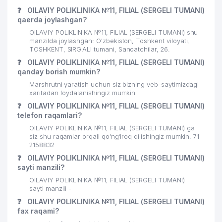
❓
OILAVIY POLIKLINIKA №11, FILIAL (SERGELI TUMANI)
qaerda joylashgan?
OILAVIY POLIKLINIKA №11, FILIAL (SERGELI TUMANI) shu
manzilda joylashgan: O'zbekiston, Toshkent viloyati,
TOSHKENT, SIRG'ALI tumani, Sanoatchilar, 26.
❓
OILAVIY POLIKLINIKA №11, FILIAL (SERGELI TUMANI)
qanday borish mumkin?
Marshrutni yaratish uchun siz bizning veb-saytimizdagi
xaritadan foydalanishingiz mumkin
❓
OILAVIY POLIKLINIKA №11, FILIAL (SERGELI TUMANI)
telefon raqamlari?
OILAVIY POLIKLINIKA №11, FILIAL (SERGELI TUMANI) ga
siz shu raqamlar orqali qo’ng’iroq qilishingiz mumkin: 71
2158832
❓
OILAVIY POLIKLINIKA №11, FILIAL (SERGELI TUMANI)
sayti manzili?
OILAVIY POLIKLINIKA №11, FILIAL (SERGELI TUMANI)
sayti manzili -
❓
OILAVIY POLIKLINIKA №11, FILIAL (SERGELI TUMANI)
fax raqami?