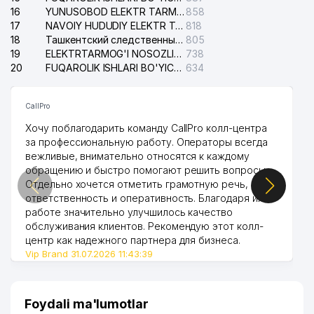
16
YUNUSOBOD ELEKTR TARMOG'I NOSOZLIKLARI XIZMATI
858
17
NAVOIY HUDUDIY ELEKTR TARMOQLARI KORXONASI AJ
818
18
Ташкентский следственный изолятор
805
19
ELEKTRTARMOG'I NOSOZLIKLARINI TO'ZATISH SERGELI XIZMATI
738
20
FUQAROLIK ISHLARI BO'YICHA UCH-TEPA TUMANI SUDI
634
CallPro
Хочу поблагодарить команду CallPro колл-центра
за профессиональную работу. Операторы всегда
вежливые, внимательно относятся к каждому
обращению и быстро помогают решить вопросы.
Отдельно хочется отметить грамотную речь,
ответственность и оперативность. Благодаря их
работе значительно улучшилось качество
обслуживания клиентов. Рекомендую этот колл-
центр как надежного партнера для бизнеса.
Vip Brand 31.07.2026 11:43:39
Foydali ma'lumotlar