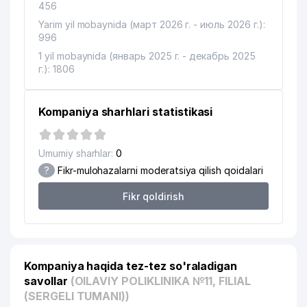
456
Yarim yil mobaynida (март 2026 г. - июль 2026 г.):
996
1 yil mobaynida (январь 2025 г. - декабрь 2025
г.): 1806
Kompaniya sharhlari statistikasi
Umumiy sharhlar:
0
?
Fikr-mulohazalarni moderatsiya qilish qoidalari
Fikr qoldirish
Kompaniya haqida tez-tez so'raladigan
savollar
(OILAVIY POLIKLINIKA №11, FILIAL
(SERGELI TUMANI))