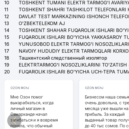
10
TOSHKENT TUMANI ELEKTR TARMOG'I AVARIYA
11
TOSHKENT SHAHRI TASHKILOT TELEFONLARI 
12
DAVLAT TEST MARKAZINING ISHONCH TELEFO
13
O'ZBEKTELEKOM AJ
14
TOSHKENT SHAHAR FUQAROLIK ISHLARI BO'Y
15
FUQAROLIK ISHLARI BO'YICHA YAKKASAROY 
16
YUNUSOBOD ELEKTR TARMOG'I NOSOZLIKLARI
17
NAVOIY HUDUDIY ELEKTR TARMOQLARI KORXO
18
Ташкентский следственный изолятор
19
ELEKTRTARMOG'I NOSOZLIKLARINI TO'ZATISH 
20
FUQAROLIK ISHLARI BO'YICHA UCH-TEPA TUM
OZON MChJ
OZON MChJ
Мне Озон помог
Бизнесом наша семья
выкарабкаться, когда
очень довольна, с тр
личный магазин в
месяца уже вышли на
Самарканде начал
прибыль. За каждый
загибаться и я вовремя
выданный товар полу
поняла, что обычный
до 40 тыс сомов. По 