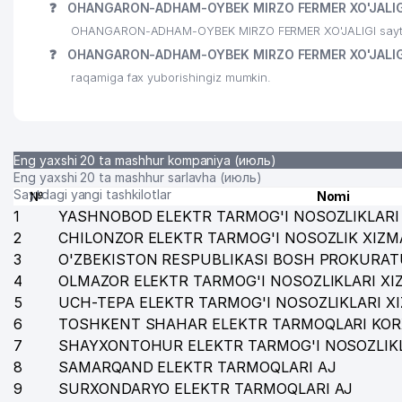
❓
OHANGARON-ADHAM-OYBEK MIRZO FERMER XO'JALIGI 
OHANGARON-ADHAM-OYBEK MIRZO FERMER XO'JALIGI sayti 
❓
OHANGARON-ADHAM-OYBEK MIRZO FERMER XO'JALIGI
raqamiga fax yuborishingiz mumkin.
Eng yaxshi 20 ta mashhur kompaniya (июль)
Eng yaxshi 20 ta mashhur sarlavha (июль)
Saytdagi yangi tashkilotlar
№
Nomi
1
YASHNOBOD ELEKTR TARMOG'I NOSOZLIKLARI 
2
CHILONZOR ELEKTR TARMOG'I NOSOZLIK XIZM
3
O'ZBEKISTON RESPUBLIKASI BOSH PROKURAT
4
OLMAZOR ELEKTR TARMOG'I NOSOZLIKLARI XI
5
UCH-TEPA ELEKTR TARMOG'I NOSOZLIKLARI X
6
TOSHKENT SHAHAR ELEKTR TARMOQLARI KOR
7
SHAYXONTOHUR ELEKTR TARMOG'I NOSOZLIKL
8
SAMARQAND ELEKTR TARMOQLARI AJ
9
SURXONDARYO ELEKTR TARMOQLARI AJ