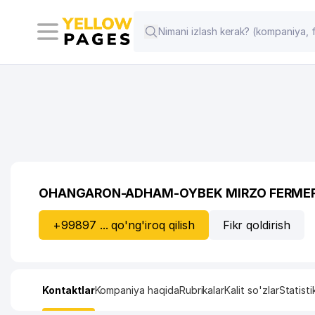
OHANGARON-ADHAM-OYBEK MIRZO FERMER 
+99897 ... qo'ng'iroq qilish
Fikr qoldirish
Kontaktlar
Kompaniya haqida
Rubrikalar
Kalit so'zlar
Statisti