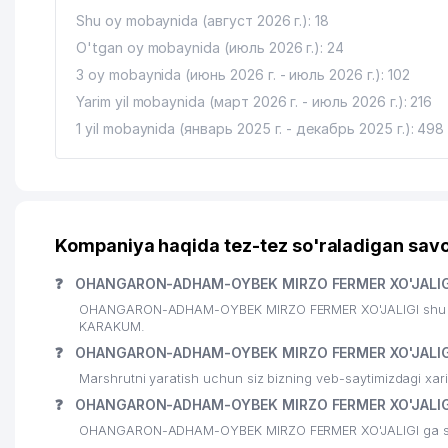
Shu oy mobaynida (август 2026 г.): 18
O'tgan oy mobaynida (июль 2026 г.): 24
3 oy mobaynida (июнь 2026 г. - июль 2026 г.): 102
Yarim yil mobaynida (март 2026 г. - июль 2026 г.): 216
1 yil mobaynida (январь 2025 г. - декабрь 2025 г.): 498
Kompaniya haqida tez-tez so'raladigan savo
❓
OHANGARON-ADHAM-OYBEK MIRZO FERMER XO'JALIGI
OHANGARON-ADHAM-OYBEK MIRZO FERMER XO'JALIGI shu man
KARAKUM.
❓
OHANGARON-ADHAM-OYBEK MIRZO FERMER XO'JALIGI
Marshrutni yaratish uchun siz bizning veb-saytimizdagi xa
❓
OHANGARON-ADHAM-OYBEK MIRZO FERMER XO'JALIGI 
OHANGARON-ADHAM-OYBEK MIRZO FERMER XO'JALIGI ga siz sh