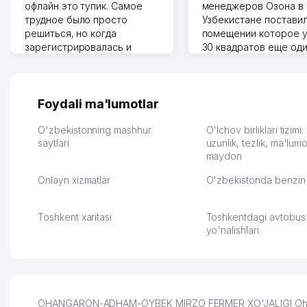
офлайн это тупик. Самое
менеджеров Озона в
трудное было просто
Узбекистане поставил
решиться, но когда
помещении которое у
зарегистрировалась и
30 квадратов еще од
отправила первые заказы,
прилавок под второй
весь страх сразу ушел.
бизнес. Так можно и э
Площадка полностью берет
раза увеличивает выр
на себя доставку до
Второй бизнес у нас 
Foydali ma'lumotlar
клиентов и для одежды тут
для телефонов, стекл
хранение бесплатное
мышки и вообще все 
O'zbekistonning mashhur
O'lchov birliklari tizimi
первый год, хорошая
saytlari
людям часто надо
uzunlik, tezlik, ma'lumo
maydon
экономия. Раньше боялась
Камат 31.07.2026 17:50:
рекламы, а теперь вижу
Onlayn xizmatlar
O'zbekistonda benzin 
результаты. В последнее
время из России очень
много заказывают, а
Toshkent xaritasi
Toshkentdagi avtobus
вначале только по
yo'nalishlari
Узбекистану брали, но
вяло. Удалось
раскрутиться, дальше
развиваюсь потихоньку😊
Hamida 03.08.2026 12:45:39
OHANGARON-ADHAM-OYBEK MIRZO FERMER XO'JALIGI Ohangaro