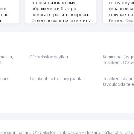
относятся к каждому
плачу ему з
и в
обращению и быстро
финансовая
 нас
помогают решить вопросы.
получается
ин
Отдельно хочется отметить
бизнес. Си
грамотную речь,
сама делает
то в 2
ответственность и
Другой кон
учку.
оперативность. Благодаря
поселке вря
чехлы
их работе значительно
потому что 
а,
улучшилось качество
Озона для У
что
обслуживания клиентов.
тут у нас у
: massa,
O'zbekiston saytlari
Kommunal (uy-joy
t,
Рекомендую этот колл-
Toshkent, O‘zbe
Выгодное д
36
центр как надежного
спокойное.
партнера для бизнеса.
Марат 27.07.
narxi
Toshkent metrosining xaritasi
Toshkent shahri
Vip Brand 31.07.2026 11:43:39
favqulodda tele
n tumani, O'zbekiston mintaqasida – dolzarb ma’lumotlar O’zbe