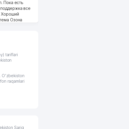
п. Пока есть
 поддержка все
Murod 24.07.2026 19:11:27
. Хороший
стема Озона
 отчеты.
курент в моем
д ли откроется,
видно на карте
збекистана что
же есть ПВЗ.
) tariflari
kiston
ело и
2026 08:00:37
, O'zbekiston
fon raqamlari
kiston Sariq