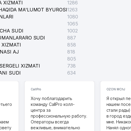
 XIZMATI
1286
HAQIDA MA'LUMOT BYUROSI
1263
NLARI
1080
1065
ICHA SUDI
1002
TUMANLARARO SUDI
887
 XIZMATI
858
NASI AJ
818
805
SERGELI XIZMATI
738
ANI SUDI
634
CallPro
OZON MChJ
Хочу поблагодарить
Я открыл пе
етьего
команду CallPro колл-
нашем посе
центра за
стали рады)
профессиональную работу.
в город езд
чаем
Операторы всегда
мне. Никако
совету
вежливые, внимательно
Нанял одног