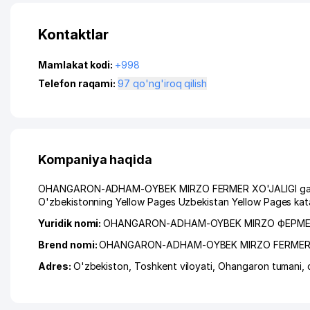
Kontaktlar
Mamlakat kodi:
+998
Telefon raqami:
97 qo'ng'iroq qilish
Kompaniya haqida
OHANGARON-ADHAM-OYBEK MIRZO FERMER XO'JALIGI ga muroja
O'zbekistonning Yellow Pages Uzbekistan Yellow Pages kata
Yuridik nomi:
OHANGARON-ADHAM-OYBEK MIRZO ФЕРМ
Brend nomi:
OHANGARON-ADHAM-OYBEK MIRZO FERMER 
Adres:
O'zbekiston,
Toshkent viloyati
,
Ohangaron tumani
,