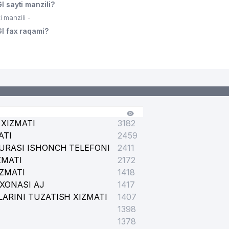
sayti manzili?
manzili -
 fax raqami?
XIZMATI
3182
ATI
2459
URASI ISHONCH TELEFONI
2411
ZMATI
2172
IZMATI
1418
XONASI AJ
1417
ARINI TUZATISH XIZMATI
1407
1398
1378