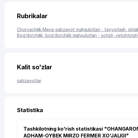
Rubrikalar
Chorvachilik
,
Meva-sabzavot mahsulotlari - tayyorlash, ishlab
Bog‘dorchilik, bog‘dorchilik mahsulotlari - sotish, yetishtirish
Kalit so'zlar
sabzavotlar
Statistika
Tashkilotning ko'rish statistikasi "OHANGARO
ADHAM-OYBEK MIRZO FERMER XO'JALIGI"