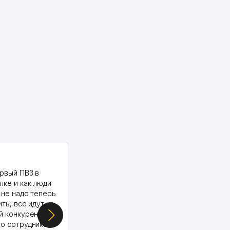
PALMA TEXTILE
рвый ПВЗ в
Yellowpages juda tez, aniq,
лке и как люди
qulay va sifatlik ishlaydi.
 не надо теперь
respect
ить, все идут ко
й конкуренции.
о сотрудника,