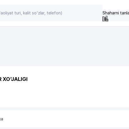
Shaharni tanl
XO'JALIGI
ka