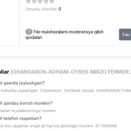
Umumiy sharhlar:
0
?
Fikr-mulohazalarni moderatsiya qilish
Fikr
qoidalari
llar
(OHANGARON-ADHAM-OYBEK MIRZO FERMER X
 qaerda joylashgan?
zilda joylashgan: O'zbekiston, Toshkent viloyati, OHANGARON TUMA
 qanday borish mumkin?
ritadan foydalanishingiz mumkin
telefon raqamlari?
u raqamlar orqali qo’ng’iroq qilishingiz mumkin: 97 7006098