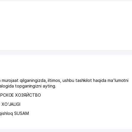
at qilganingizda, iltimos, ushbu tashkilot haqida ma'lumotni
logida topganingizni ayting.
ЕРСКОЕ ХОЗЯЙСТВО
XO'JALIGI
qishloq SUSAM