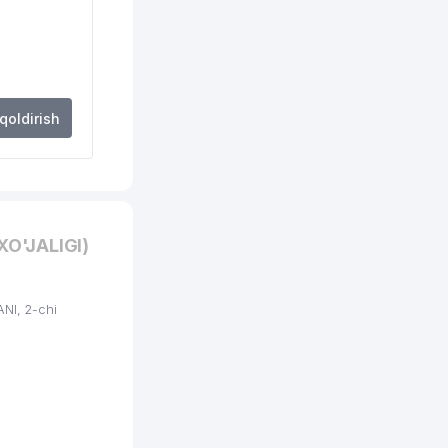
 qoldirish
O'JALIGI)
NI, 2-chi