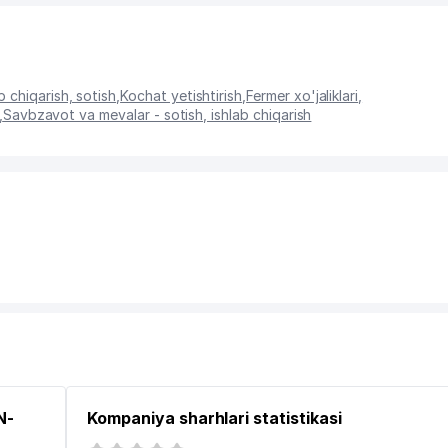
 chiqarish, sotish
,
Kochat yetishtirish
,
Fermer xo'jaliklari
,
,
Savbzavot va mevalar - sotish, ishlab chiqarish
N-
Kompaniya sharhlari statistikasi