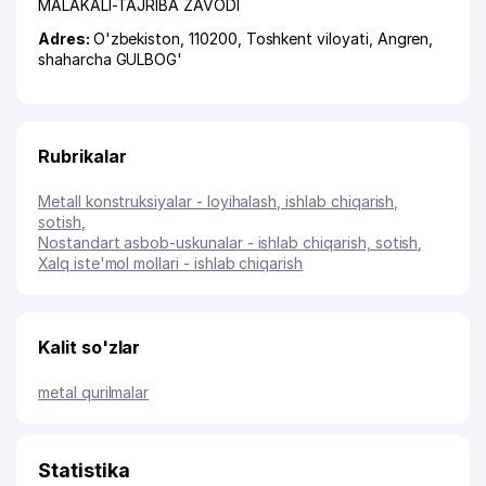
MALAKALI-TAJRIBA ZAVODI
Adres:
O'zbekiston, 110200,
Toshkent viloyati
,
Angren
,
shaharcha GULBOG'
Rubrikalar
Metall konstruksiyalar - loyihalash, ishlab chiqarish,
sotish
,
Nostandart asbob-uskunalar - ishlab chiqarish, sotish
,
Xalq iste'mol mollari - ishlab chiqarish
Kalit so'zlar
metal qurilmalar
Statistika