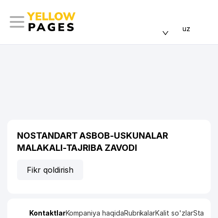
uz
NOSTANDART ASBOB-USKUNALAR
MALAKALI-TAJRIBA ZAVODI
Fikr qoldirish
Kontaktlar
Kompaniya haqida
Rubrikalar
Kalit so'zlar
Statisti