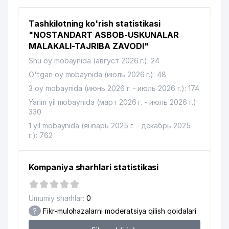
Tashkilotning ko'rish statistikasi
"NOSTANDART ASBOB-USKUNALAR
MALAKALI-TAJRIBA ZAVODI"
Shu oy mobaynida (август 2026 г.): 24
O'tgan oy mobaynida (июль 2026 г.): 48
3 oy mobaynida (июнь 2026 г. - июль 2026 г.): 174
Yarim yil mobaynida (март 2026 г. - июль 2026 г.):
330
1 yil mobaynida (январь 2025 г. - декабрь 2025
г.): 762
Kompaniya sharhlari statistikasi
Umumiy sharhlar:
0
?
Fikr-mulohazalarni moderatsiya qilish qoidalari