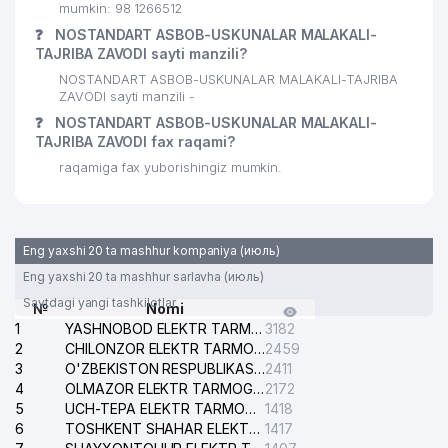
mumkin: 98 1266512
❓
NOSTANDART ASBOB-USKUNALAR MALAKALI-
TAJRIBA ZAVODI sayti manzili?
NOSTANDART ASBOB-USKUNALAR MALAKALI-TAJRIBA
ZAVODI sayti manzili -
❓
NOSTANDART ASBOB-USKUNALAR MALAKALI-
TAJRIBA ZAVODI fax raqami?
raqamiga fax yuborishingiz mumkin.
Eng yaxshi 20 ta mashhur kompaniya (июль)
Eng yaxshi 20 ta mashhur sarlavha (июль)
Saytdagi yangi tashkilotlar
№
Nomi
1
YASHNOBOD ELEKTR TARMOG'I NOSOZLIKLARI XIZMATI
3182
2
CHILONZOR ELEKTR TARMOG'I NOSOZLIK XIZMATI
2459
3
O'ZBEKISTON RESPUBLIKASI BOSH PROKURATURASI ISHONCH TELEFONI
2411
4
OLMAZOR ELEKTR TARMOG'I NOSOZLIKLARI XIZMATI
2172
5
UCH-TEPA ELEKTR TARMOG'I NOSOZLIKLARI XIZMATI
1418
6
TOSHKENT SHAHAR ELEKTR TARMOQLARI KORXONASI AJ
1417