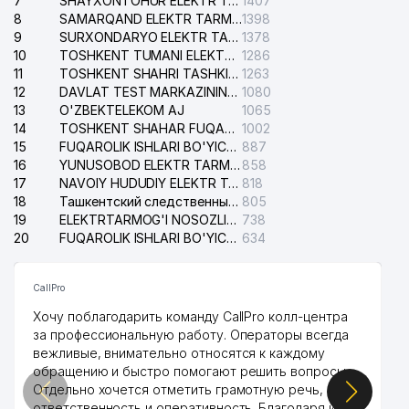
7
SHAYXONTOHUR ELEKTR TARMOG'I NOSOZLIKLARINI TUZATISH XIZMATI
1407
8
SAMARQAND ELEKTR TARMOQLARI AJ
1398
9
SURXONDARYO ELEKTR TARMOQLARI AJ
1378
10
TOSHKENT TUMANI ELEKTR TARMOG'I AVARIYA XIZMATI
1286
11
TOSHKENT SHAHRI TASHKILOT TELEFONLARI HAQIDA MA'LUMOT BYUROSI
1263
12
DAVLAT TEST MARKAZINING ISHONCH TELEFONLARI
1080
13
O'ZBEKTELEKOM AJ
1065
14
TOSHKENT SHAHAR FUQAROLIK ISHLARI BO'YICHA SUDI
1002
15
FUQAROLIK ISHLARI BO'YICHA YAKKASAROY TUMANLARARO SUDI
887
16
YUNUSOBOD ELEKTR TARMOG'I NOSOZLIKLARI XIZMATI
858
17
NAVOIY HUDUDIY ELEKTR TARMOQLARI KORXONASI AJ
818
18
Ташкентский следственный изолятор
805
19
ELEKTRTARMOG'I NOSOZLIKLARINI TO'ZATISH SERGELI XIZMATI
738
20
FUQAROLIK ISHLARI BO'YICHA UCH-TEPA TUMANI SUDI
634
CallPro
Хочу поблагодарить команду CallPro колл-центра
за профессиональную работу. Операторы всегда
вежливые, внимательно относятся к каждому
обращению и быстро помогают решить вопросы.
Отдельно хочется отметить грамотную речь,
ответственность и оперативность. Благодаря их