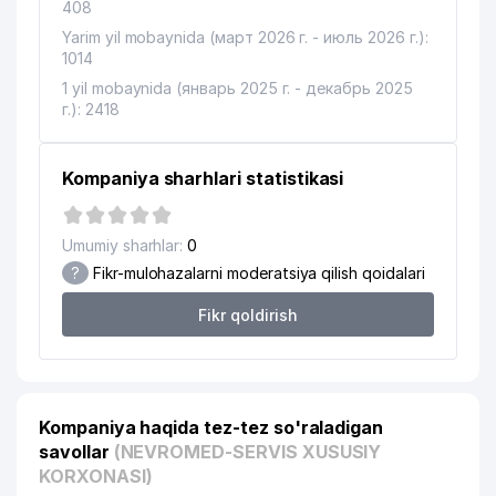
408
Yarim yil mobaynida (март 2026 г. - июль 2026 г.):
1014
1 yil mobaynida (январь 2025 г. - декабрь 2025
г.): 2418
Kompaniya sharhlari statistikasi
Umumiy sharhlar:
0
?
Fikr-mulohazalarni moderatsiya qilish qoidalari
Fikr qoldirish
Kompaniya haqida tez-tez so'raladigan
savollar
(NEVROMED-SERVIS XUSUSIY
KORXONASI)