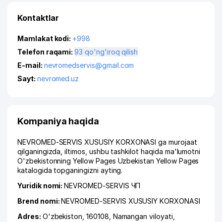
Kontaktlar
Mamlakat kodi:
+998
Telefon raqami:
93 qo'ng'iroq qilish
E-mail:
nevromedservis@gmail.com
Sayt:
nevromed.uz
Kompaniya haqida
NEVROMED-SERVIS XUSUSIY KORXONASI ga murojaat
qilganingizda, iltimos, ushbu tashkilot haqida ma'lumotni
O'zbekistonning Yellow Pages Uzbekistan Yellow Pages
katalogida topganingizni ayting.
Yuridik nomi:
NEVROMED-SERVIS ЧП
Brend nomi:
NEVROMED-SERVIS XUSUSIY KORXONASI
Adres:
O'zbekiston, 160108,
Namangan viloyati
,