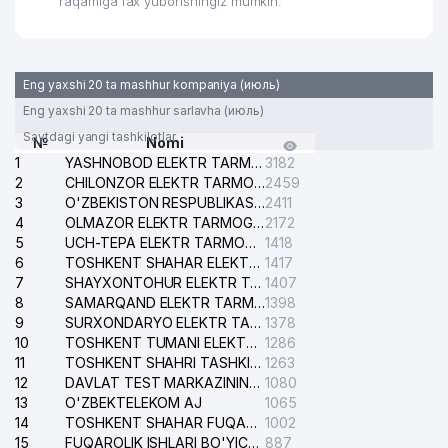
raqamiga fax yuborishingiz mumkin.
Eng yaxshi 20 ta mashhur kompaniya (июль)
Eng yaxshi 20 ta mashhur sarlavha (июль)
Saytdagi yangi tashkilotlar
№
Nomi
1
YASHNOBOD ELEKTR TARMOG'I NOSOZLIKLARI XIZMATI
3182
2
CHILONZOR ELEKTR TARMOG'I NOSOZLIK XIZMATI
2459
3
O'ZBEKISTON RESPUBLIKASI BOSH PROKURATURASI ISHONCH TELEFONI
2411
4
OLMAZOR ELEKTR TARMOG'I NOSOZLIKLARI XIZMATI
2172
5
UCH-TEPA ELEKTR TARMOG'I NOSOZLIKLARI XIZMATI
1418
6
TOSHKENT SHAHAR ELEKTR TARMOQLARI KORXONASI AJ
1417
7
SHAYXONTOHUR ELEKTR TARMOG'I NOSOZLIKLARINI TUZATISH XIZMATI
1407
8
SAMARQAND ELEKTR TARMOQLARI AJ
1398
9
SURXONDARYO ELEKTR TARMOQLARI AJ
1378
10
TOSHKENT TUMANI ELEKTR TARMOG'I AVARIYA XIZMATI
1286
11
TOSHKENT SHAHRI TASHKILOT TELEFONLARI HAQIDA MA'LUMOT BYUROSI
1263
12
DAVLAT TEST MARKAZINING ISHONCH TELEFONLARI
1080
13
O'ZBEKTELEKOM AJ
1065
14
TOSHKENT SHAHAR FUQAROLIK ISHLARI BO'YICHA SUDI
1002
15
FUQAROLIK ISHLARI BO'YICHA YAKKASAROY TUMANLARARO SUDI
887