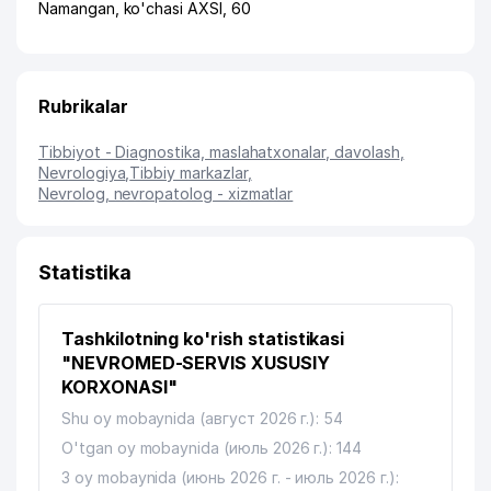
Namangan
,
ko'chasi AXSI
, 60
Rubrikalar
Tibbiyot - Diagnostika, maslahatxonalar, davolash
,
Nevrologiya
,
Tibbiy markazlar
,
Nevrolog, nevropatolog - xizmatlar
Statistika
Tashkilotning ko'rish statistikasi
"NEVROMED-SERVIS XUSUSIY
KORXONASI"
Shu oy mobaynida (август 2026 г.): 54
O'tgan oy mobaynida (июль 2026 г.): 144
3 oy mobaynida (июнь 2026 г. - июль 2026 г.):