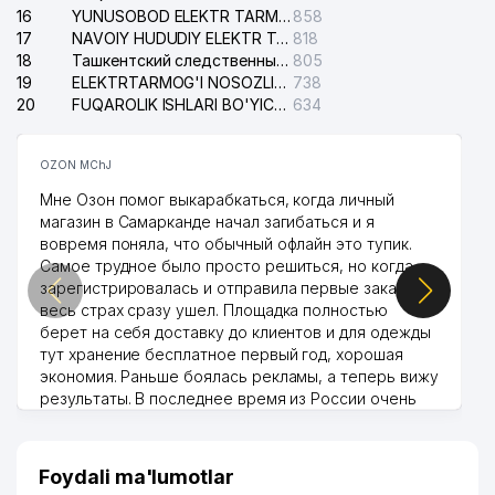
16
YUNUSOBOD ELEKTR TARMOG'I NOSOZLIKLARI XIZMATI
858
17
NAVOIY HUDUDIY ELEKTR TARMOQLARI KORXONASI AJ
818
18
Ташкентский следственный изолятор
805
19
ELEKTRTARMOG'I NOSOZLIKLARINI TO'ZATISH SERGELI XIZMATI
738
20
FUQAROLIK ISHLARI BO'YICHA UCH-TEPA TUMANI SUDI
634
OZON MChJ
Мне Озон помог выкарабкаться, когда личный
магазин в Самарканде начал загибаться и я
вовремя поняла, что обычный офлайн это тупик.
Самое трудное было просто решиться, но когда
зарегистрировалась и отправила первые заказы,
весь страх сразу ушел. Площадка полностью
берет на себя доставку до клиентов и для одежды
тут хранение бесплатное первый год, хорошая
экономия. Раньше боялась рекламы, а теперь вижу
результаты. В последнее время из России очень
много заказывают, а вначале только по
Узбекистану брали, но вяло. Удалось раскрутиться,
дальше развиваюсь потихоньку😊
Foydali ma'lumotlar
Hamida 03.08.2026 12:45:39