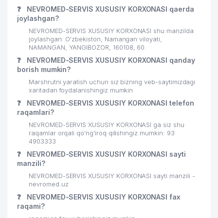
❓
NEVROMED-SERVIS XUSUSIY KORXONASI qaerda
joylashgan?
NEVROMED-SERVIS XUSUSIY KORXONASI shu manzilda
joylashgan: O'zbekiston, Namangan viloyati,
NAMANGAN, YANGIBOZOR, 160108, 60.
❓
NEVROMED-SERVIS XUSUSIY KORXONASI qanday
borish mumkin?
Marshrutni yaratish uchun siz bizning veb-saytimizdagi
xaritadan foydalanishingiz mumkin
❓
NEVROMED-SERVIS XUSUSIY KORXONASI telefon
raqamlari?
NEVROMED-SERVIS XUSUSIY KORXONASI ga siz shu
raqamlar orqali qo’ng’iroq qilishingiz mumkin: 93
4903333
❓
NEVROMED-SERVIS XUSUSIY KORXONASI sayti
manzili?
NEVROMED-SERVIS XUSUSIY KORXONASI sayti manzili -
nevromed.uz
❓
NEVROMED-SERVIS XUSUSIY KORXONASI fax
raqami?