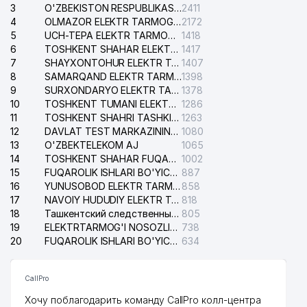
3
O'ZBEKISTON RESPUBLIKASI BOSH PROKURATURASI ISHONCH TELEFONI
2411
4
OLMAZOR ELEKTR TARMOG'I NOSOZLIKLARI XIZMATI
2172
5
UCH-TEPA ELEKTR TARMOG'I NOSOZLIKLARI XIZMATI
1418
6
TOSHKENT SHAHAR ELEKTR TARMOQLARI KORXONASI AJ
1417
7
SHAYXONTOHUR ELEKTR TARMOG'I NOSOZLIKLARINI TUZATISH XIZMATI
1407
8
SAMARQAND ELEKTR TARMOQLARI AJ
1398
9
SURXONDARYO ELEKTR TARMOQLARI AJ
1378
10
TOSHKENT TUMANI ELEKTR TARMOG'I AVARIYA XIZMATI
1286
11
TOSHKENT SHAHRI TASHKILOT TELEFONLARI HAQIDA MA'LUMOT BYUROSI
1263
12
DAVLAT TEST MARKAZINING ISHONCH TELEFONLARI
1080
13
O'ZBEKTELEKOM AJ
1065
14
TOSHKENT SHAHAR FUQAROLIK ISHLARI BO'YICHA SUDI
1002
15
FUQAROLIK ISHLARI BO'YICHA YAKKASAROY TUMANLARARO SUDI
887
16
YUNUSOBOD ELEKTR TARMOG'I NOSOZLIKLARI XIZMATI
858
17
NAVOIY HUDUDIY ELEKTR TARMOQLARI KORXONASI AJ
818
18
Ташкентский следственный изолятор
805
19
ELEKTRTARMOG'I NOSOZLIKLARINI TO'ZATISH SERGELI XIZMATI
738
20
FUQAROLIK ISHLARI BO'YICHA UCH-TEPA TUMANI SUDI
634
CallPro
Хочу поблагодарить команду CallPro колл-центра