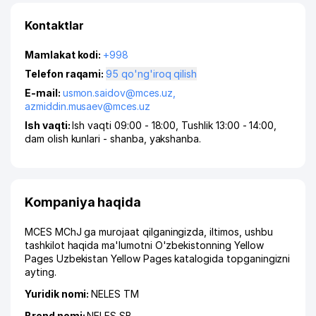
Kontaktlar
Mamlakat kodi:
+998
Telefon raqami:
95 qo'ng'iroq qilish
E-mail:
usmon.saidov@mces.uz
,
azmiddin.musaev@mces.uz
Ish vaqti:
Ish vaqti 09:00 - 18:00, Tushlik 13:00 - 14:00,
dam olish kunlari - shanba, yakshanba.
Kompaniya haqida
MCES MChJ ga murojaat qilganingizda, iltimos, ushbu
tashkilot haqida ma'lumotni O'zbekistonning Yellow
Pages Uzbekistan Yellow Pages katalogida topganingizni
ayting.
Yuridik nomi:
NELES ТМ
Brend nomi:
NELES SB