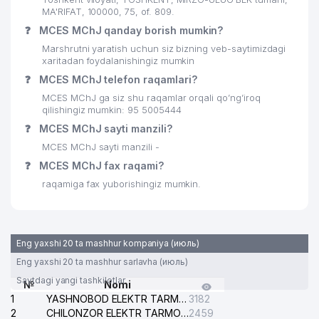
MA'RIFAT, 100000, 75, of. 809.
❓
MCES MChJ qanday borish mumkin?
Marshrutni yaratish uchun siz bizning veb-saytimizdagi
xaritadan foydalanishingiz mumkin
❓
MCES MChJ telefon raqamlari?
MCES MChJ ga siz shu raqamlar orqali qo’ng’iroq
qilishingiz mumkin: 95 5005444
❓
MCES MChJ sayti manzili?
MCES MChJ sayti manzili -
❓
MCES MChJ fax raqami?
raqamiga fax yuborishingiz mumkin.
Eng yaxshi 20 ta mashhur kompaniya (июль)
Eng yaxshi 20 ta mashhur sarlavha (июль)
Saytdagi yangi tashkilotlar
№
Nomi
1
YASHNOBOD ELEKTR TARMOG'I NOSOZLIKLARI XIZMATI
3182
2
CHILONZOR ELEKTR TARMOG'I NOSOZLIK XIZMATI
2459