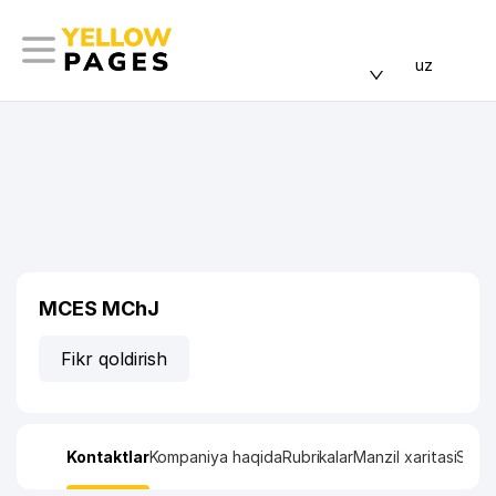
uz
MCES MChJ
Fikr qoldirish
Kontaktlar
Kompaniya haqida
Rubrikalar
Manzil xaritasi
Stati