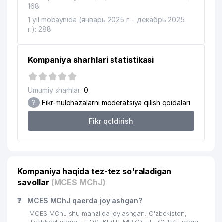
168
1 yil mobaynida (январь 2025 г. - декабрь 2025
г.): 288
Kompaniya sharhlari statistikasi
Umumiy sharhlar:
0
?
Fikr-mulohazalarni moderatsiya qilish qoidalari
Fikr qoldirish
Kompaniya haqida tez-tez so'raladigan
savollar
(MCES MChJ)
❓
MCES MChJ qaerda joylashgan?
MCES MChJ shu manzilda joylashgan: O'zbekiston,
Toshkent viloyati, TOSHKENT, MIRZO-ULUG'BEK tumani,