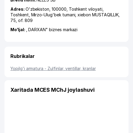
Adres:
O'zbekiston, 100000,
Toshkent viloyati
,
Toshkent
,
Mirzo-Ulug'bek tumani
,
xiеbon MUSTAQILLIK
,
75, of. 809
Mo‘ljal:
, DARXAN" biznes markazi
Rubrikalar
Yopilg'i armatura - Zulfinlar, ventillar, kranlar
Xaritada MCES MChJ joylashuvi