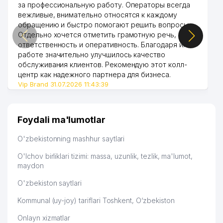
за профессиональную работу. Операторы всегда
вежливые, внимательно относятся к каждому
обращению и быстро помогают решить вопросы.
Отдельно хочется отметить грамотную речь,
ответственность и оперативность. Благодаря их
работе значительно улучшилось качество
обслуживания клиентов. Рекомендую этот колл-
центр как надежного партнера для бизнеса.
Vip Brand 31.07.2026 11:43:39
Foydali ma'lumotlar
O'zbekistonning mashhur saytlari
O'lchov birliklari tizimi: massa, uzunlik, tezlik, ma'lumot,
maydon
O'zbekiston saytlari
Kommunal (uy-joy) tariflari Toshkent, O‘zbekiston
Onlayn xizmatlar