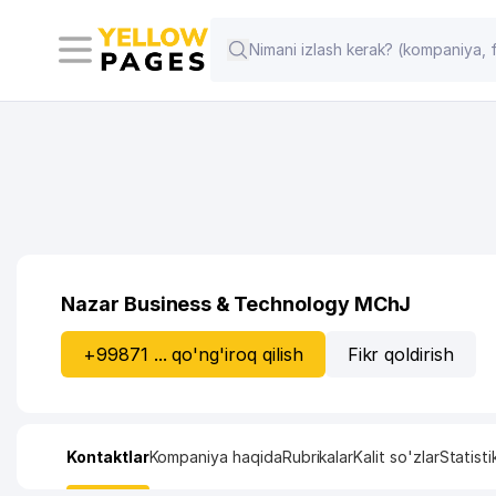
Nazar Business & Technology MChJ
+99871 ... qo'ng'iroq qilish
Fikr qoldirish
Kontaktlar
Kompaniya haqida
Rubrikalar
Kalit so'zlar
Statisti