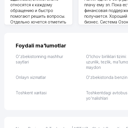
относятся к каждому
плачу ему зп. Пока ес
обращению и быстро
финансовая поддержк
помогают решить вопросы.
получается. Хороший
Отдельно хочется отметить
бизнес. Система Озо
грамотную речь,
сама делает отчеты.
ответственность и
Другой конкурент в 
оперативность. Благодаря
поселке вряд ли откр
их работе значительно
потому что видно на 
Foydali ma'lumotlar
улучшилось качество
Озона для Узбекистан
обслуживания клиентов.
тут у нас уже есть ПВ
O'zbekistonning mashhur
O'lchov birliklari tizimi
Рекомендую этот колл-
saytlari
Выгодное дело и
uzunlik, tezlik, ma'lumo
maydon
центр как надежного
спокойное.
партнера для бизнеса.
Марат 27.07.2026 08:00
Onlayn xizmatlar
O'zbekistonda benzin 
Vip Brand 31.07.2026 11:43:39
Toshkent xaritasi
Toshkentdagi avtobus
yo'nalishlari