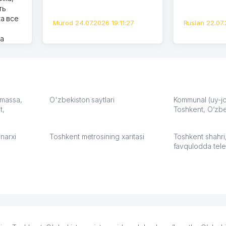
ть
а все
Murod 24.07.2026 19:11:27
Ruslan 22.07.
на
моем
оется,
карте
а что
З.
: massa,
O'zbekiston saytlari
Kommunal (uy-joy
t,
Toshkent, O‘zbe
:37
narxi
Toshkent metrosining xaritasi
Toshkent shahri
favqulodda tele