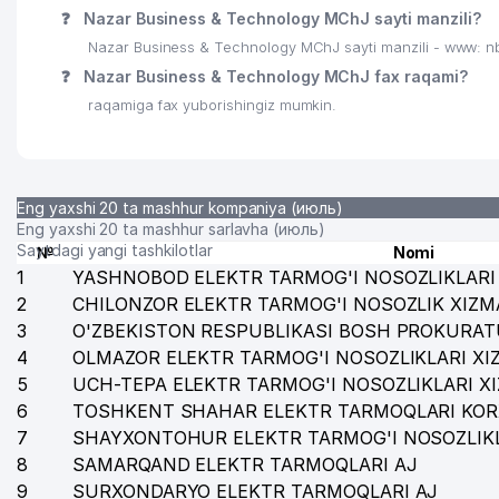
❓
Nazar Business & Technology MChJ sayti manzili?
Nazar Business & Technology MChJ sayti manzili - www: n
❓
Nazar Business & Technology MChJ fax raqami?
raqamiga fax yuborishingiz mumkin.
Eng yaxshi 20 ta mashhur kompaniya (июль)
Eng yaxshi 20 ta mashhur sarlavha (июль)
Saytdagi yangi tashkilotlar
№
Nomi
1
YASHNOBOD ELEKTR TARMOG'I NOSOZLIKLARI 
2
CHILONZOR ELEKTR TARMOG'I NOSOZLIK XIZM
3
O'ZBEKISTON RESPUBLIKASI BOSH PROKURAT
4
OLMAZOR ELEKTR TARMOG'I NOSOZLIKLARI XI
5
UCH-TEPA ELEKTR TARMOG'I NOSOZLIKLARI X
6
TOSHKENT SHAHAR ELEKTR TARMOQLARI KOR
7
SHAYXONTOHUR ELEKTR TARMOG'I NOSOZLIKL
8
SAMARQAND ELEKTR TARMOQLARI AJ
9
SURXONDARYO ELEKTR TARMOQLARI AJ