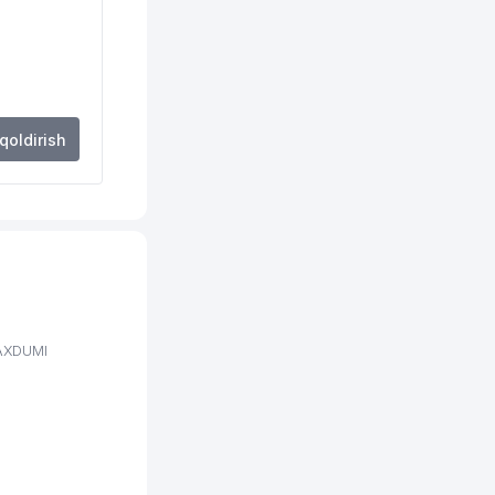
 qoldirish
MAXDUMI