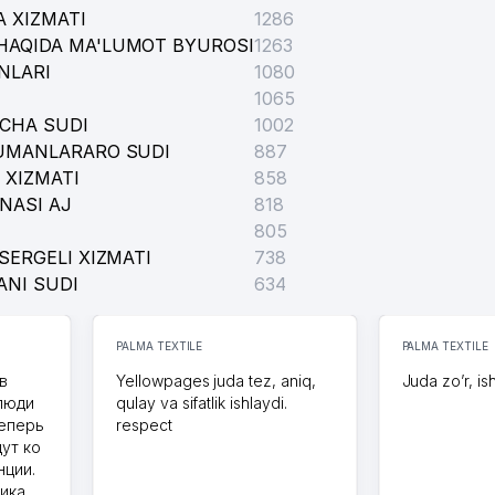
 XIZMATI
1286
HAQIDA MA'LUMOT BYUROSI
1263
NLARI
1080
1065
ICHA SUDI
1002
TUMANLARARO SUDI
887
 XIZMATI
858
NASI AJ
818
805
SERGELI XIZMATI
738
ANI SUDI
634
PALMA TEXTILE
PALMA TEXTILE
в
Yellowpages juda tez, aniq,
Juda zo’r, is
 люди
qulay va sifatlik ishlaydi.
теперь
respect
дут ко
нции.
ика,