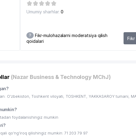
Umumiy sharhlar:
0
?
Fikr-mulohazalarni moderatsiya qilish
Fikr
qoidalari
llar
(Nazar Business & Technology MChJ)
gan?
an: O'zbekiston, Toshkent viloyati, TOSHKENT, YAKKASAROY tumani, 
mumkin?
ritadan foydalanishingiz mumkin
ri?
li qo’ng’iroq qilishingiz mumkin: 71 203 79 97