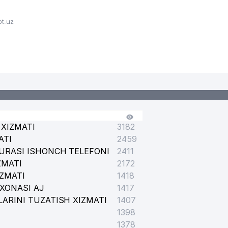
bt.uz
XIZMATI
3182
ATI
2459
URASI ISHONCH TELEFONI
2411
ZMATI
2172
IZMATI
1418
XONASI AJ
1417
ARINI TUZATISH XIZMATI
1407
1398
1378