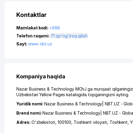
Kontaktlar
Mamlakat kodi:
+998
Telefon raqami:
71 qo'ng'iroq qilish
Sayt:
www: nbt.uz
Kompaniya haqida
Nazar Business & Technology MChJ ga murojaat qilganingizd
Uzbekistan Yellow Pages katalogida topganingizni ayting.
Yuridik nomi:
Nazar Business & Technology| NBT.UZ - Globa
Brend nomi:
Nazar Business & Technology| NBT.UZ - Global
Adres:
O'zbekiston, 100100,
Toshkent viloyati
,
Toshkent
,
Y