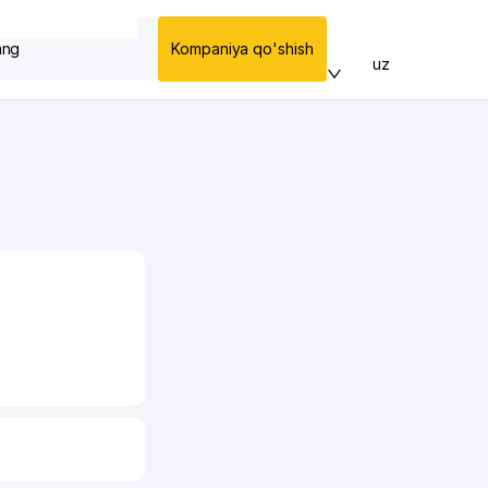
ang
Kompaniya qo'shish
uz