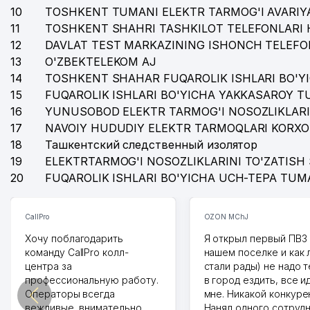
10
TOSHKENT TUMANI ELEKTR TARMOG'I AVARIYA
11
TOSHKENT SHAHRI TASHKILOT TELEFONLARI 
12
DAVLAT TEST MARKAZINING ISHONCH TELEFO
13
O'ZBEKTELEKOM AJ
14
TOSHKENT SHAHAR FUQAROLIK ISHLARI BO'Y
15
FUQAROLIK ISHLARI BO'YICHA YAKKASAROY 
16
YUNUSOBOD ELEKTR TARMOG'I NOSOZLIKLARI
17
NAVOIY HUDUDIY ELEKTR TARMOQLARI KORXO
18
Ташкентский следственный изолятор
19
ELEKTRTARMOG'I NOSOZLIKLARINI TO'ZATISH 
20
FUQAROLIK ISHLARI BO'YICHA UCH-TEPA TUM
CallPro
OZON MChJ
Хочу поблагодарить
Я открыл первый ПВЗ 
команду CallPro колл-
нашем поселке и как
центра за
стали рады) не надо 
профессиональную работу.
в город ездить, все и
Операторы всегда
мне. Никакой конкуре
вежливые, внимательно
Нанял одного сотрудн