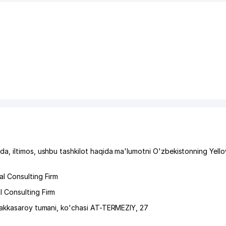
a, iltimos, ushbu tashkilot haqida ma'lumotni O'zbekistonning Yell
l Consulting Firm
 Consulting Firm
akkasaroy tumani
,
ko'chasi AT-TERMEZIY
, 27