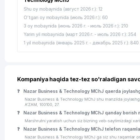
Technology MChJ"
Shu oy mobaynida (август 2026 г.): 12
O'tgan oy mobaynida (июль 2026 г.): 60
3 oy mobaynida (июнь 2026 г. - июль 2026 г.): 210
Yarim yil mobaynida (март 2026 г. - июль 2026 г.): 354
1 yil mobaynida (январь 2025 г. - декабрь 2025 г.): 840
Kompaniya haqida tez-tez so'raladigan savo
❓
Nazar Business & Technology MChJ qaerda joylash
Nazar Business & Technology MChJ shu manzilda joylashg
A'ZAM, 100100, 27.
❓
Nazar Business & Technology MChJ qanday borish 
Marshrutni yaratish uchun siz bizning veb-saytimizdagi xa
❓
Nazar Business & Technology MChJ telefon raqamla
Nazar Business & Technology MChJ ga siz shu raqamlar orqa