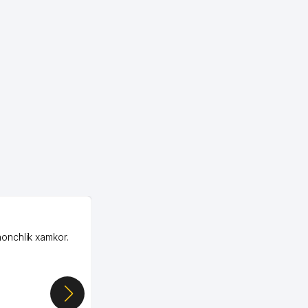
OZON MChJ
honchlik xamkor.
Зашел на Озон в
Узбекистане почти
случайно, когда коллега
показал свой кабинет и
цифры, так что я буквально
сразу загорелся этой