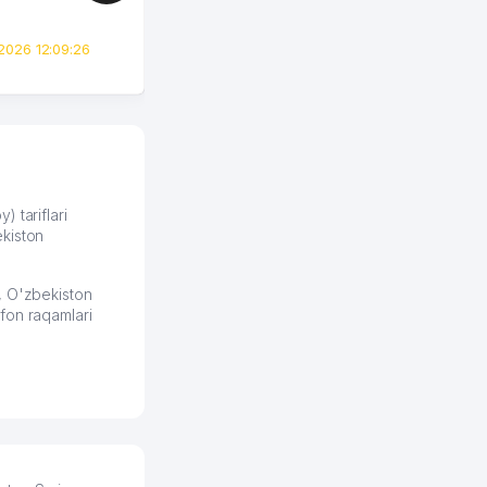
идеей. Регистрация заняла
всего вечер, а договор там
2026 12:09:26
вполне понятный и нет этих
всяких замудреных
юридических
формулировок. Первое
время сильно тупил с
продвижением, но в итоге
разобрался. Озон как раз
получает свои 50 кликов на
) tariflari
kiston
обучение и цена потом
держится ровно около
ставки. Работать на
, O'zbekiston
площадке нравится, здесь
fon raqamlari
рынок сбыта шире и заказы
идут стабильно.
Урад 21.07.2026 08:47:51