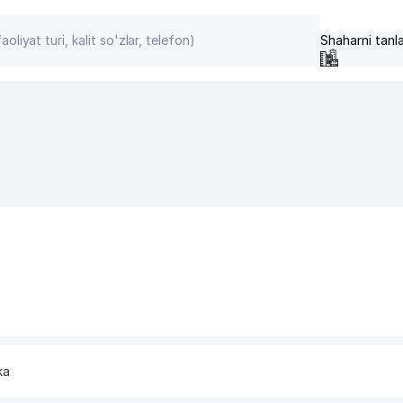
Shaharni tanl
ka