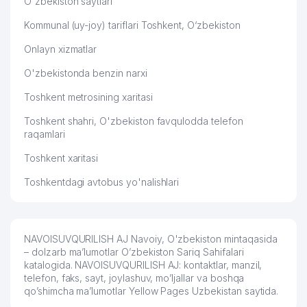
O'zbekiston saytlari
Kommunal (uy-joy) tariflari Toshkent, O‘zbekiston
Onlayn xizmatlar
O'zbekistonda benzin narxi
Toshkent metrosining xaritasi
Toshkent shahri, O'zbekiston favqulodda telefon
raqamlari
Toshkent xaritasi
Toshkentdagi avtobus yo'nalishlari
NAVOISUVQURILISH AJ Navoiy, O'zbekiston mintaqasida
– dolzarb ma’lumotlar O’zbekiston Sariq Sahifalari
katalogida. NAVOISUVQURILISH AJ: kontaktlar, manzil,
telefon, faks, sayt, joylashuv, mo’ljallar va boshqa
qo’shimcha ma’lumotlar Yellow Pages Uzbekistan saytida.