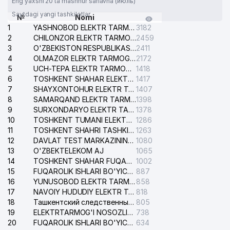
Eng yaxshi 20 ta mashhur sarlavha (июль)
Saytdagi yangi tashkilotlar
№
Nomi
1
YASHNOBOD ELEKTR TARMOG'I NOSOZLIKLARI XIZMATI
3182
2
CHILONZOR ELEKTR TARMOG'I NOSOZLIK XIZMATI
2459
3
O'ZBEKISTON RESPUBLIKASI BOSH PROKURATURASI ISHONCH TELEFONI
2411
4
OLMAZOR ELEKTR TARMOG'I NOSOZLIKLARI XIZMATI
2172
5
UCH-TEPA ELEKTR TARMOG'I NOSOZLIKLARI XIZMATI
1418
6
TOSHKENT SHAHAR ELEKTR TARMOQLARI KORXONASI AJ
1417
7
SHAYXONTOHUR ELEKTR TARMOG'I NOSOZLIKLARINI TUZATISH XIZMATI
1407
8
SAMARQAND ELEKTR TARMOQLARI AJ
1398
9
SURXONDARYO ELEKTR TARMOQLARI AJ
1378
10
TOSHKENT TUMANI ELEKTR TARMOG'I AVARIYA XIZMATI
1286
11
TOSHKENT SHAHRI TASHKILOT TELEFONLARI HAQIDA MA'LUMOT BYUROSI
1263
12
DAVLAT TEST MARKAZINING ISHONCH TELEFONLARI
1080
13
O'ZBEKTELEKOM AJ
1065
14
TOSHKENT SHAHAR FUQAROLIK ISHLARI BO'YICHA SUDI
1002
15
FUQAROLIK ISHLARI BO'YICHA YAKKASAROY TUMANLARARO SUDI
887
16
YUNUSOBOD ELEKTR TARMOG'I NOSOZLIKLARI XIZMATI
858
17
NAVOIY HUDUDIY ELEKTR TARMOQLARI KORXONASI AJ
818
18
Ташкентский следственный изолятор
805
19
ELEKTRTARMOG'I NOSOZLIKLARINI TO'ZATISH SERGELI XIZMATI
738
20
FUQAROLIK ISHLARI BO'YICHA UCH-TEPA TUMANI SUDI
634