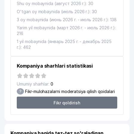
Shu oy mobaynida (август 2026 г.): 30
O'tgan oy mobaynida (июль 2026 г.): 30
3 oy mobaynida (июнь 2026 г. - июль 2026 г.): 138
Yarim yil mobaynida (март 2026 г. - июль 2026 г.):
216
1 yil mobaynida (январь 2025 г. - декабрь 2025
г.): 462
Kompaniya sharhlari statistikasi
Umumiy sharhlar:
0
?
Fikr-mulohazalarni moderatsiya qilish qoidalari
Fikr qoldirish
Kompaniya haqida tez-tez so'raladigan