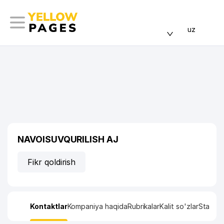
uz
NAVOISUVQURILISH AJ
Fikr qoldirish
Kontaktlar
Kompaniya haqida
Rubrikalar
Kalit so'zlar
Statisti