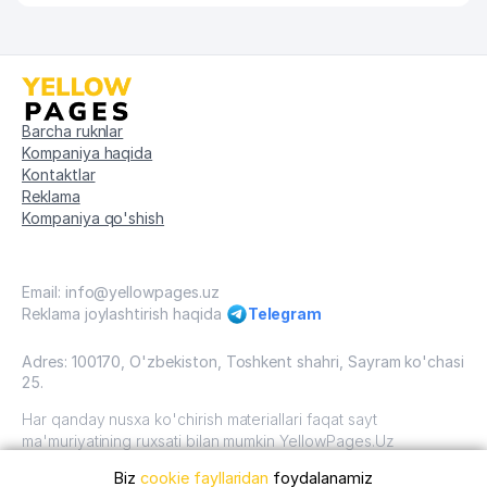
Barcha ruknlar
Kompaniya haqida
Kontaktlar
Reklama
Kompaniya qo'shish
Email: info@yellowpages.uz
Reklama joylashtirish haqida
Telegram
Adres: 100170, O'zbekiston, Toshkent shahri, Sayram ko'chasi
25.
Har qanday nusxa ko'chirish materiallari faqat sayt
ma'muriyatining ruxsati bilan mumkin YellowPages.Uz
Biz
cookie fayllaridan
foydalanamiz
O'zbekiston, 2009 - 2026 / O'zbekiston "sariq