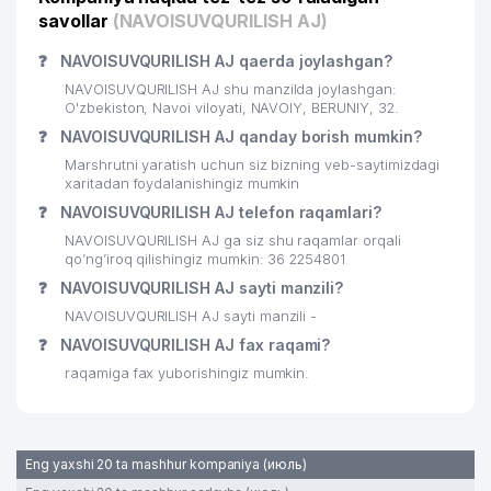
savollar
(NAVOISUVQURILISH AJ)
❓
NAVOISUVQURILISH AJ qaerda joylashgan?
NAVOISUVQURILISH AJ shu manzilda joylashgan:
O'zbekiston, Navoi viloyati, NAVOIY, BERUNIY, 32.
❓
NAVOISUVQURILISH AJ qanday borish mumkin?
Marshrutni yaratish uchun siz bizning veb-saytimizdagi
xaritadan foydalanishingiz mumkin
❓
NAVOISUVQURILISH AJ telefon raqamlari?
NAVOISUVQURILISH AJ ga siz shu raqamlar orqali
qo’ng’iroq qilishingiz mumkin: 36 2254801
❓
NAVOISUVQURILISH AJ sayti manzili?
NAVOISUVQURILISH AJ sayti manzili -
❓
NAVOISUVQURILISH AJ fax raqami?
raqamiga fax yuborishingiz mumkin.
Eng yaxshi 20 ta mashhur kompaniya (июль)