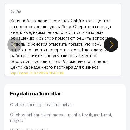
CallPro
Хочу поблагодарить команду CallPro колл-центра
за профессиональную работу. Операторы всегда
вежливые, внимательно относятся к каждому
обращению и быстро помогают решить вопросы.
Отдельно хочется отметить грамотную речь,
ответственность и оперативность. Благодаря их
работе значительно улучшилось качество
обслуживания клиентов. Рекомендую этот колл-
центр как надежного партнера для бизнеса.
Vip Brand 31.07.2026 11:43:39
Foydali ma'lumotlar
O'zbekistonning mashhur saytlari
O'lchov birliklari tizimi: massa, uzunlik, tezlik, ma'lumot,
maydon