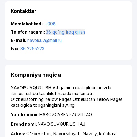
Kontaktlar
Mamlakat kodi:
+998
Telefon raqami:
36 qo'ng'iroq qilish
E-mail:
navoisuv@mail.ru
Fax:
36 2255223
Kompaniya haqida
NAVOISUVQURILISH AJ ga murojaat qilganingizda,
iltimos, ushbu tashkilot haqida ma'lumotni
O'zbekistonning Yellow Pages Uzbekistan Yellow Pages
katalogida topganingizni ayting.
Yuridik nomi:
НАВОИСУВКУРИЛИШ АО
Brend nomi:
NAVOISUVQURILISH AJ
Adres:
O'zbekiston,
Navoi viloyati
,
Navoiy
,
ko'chasi