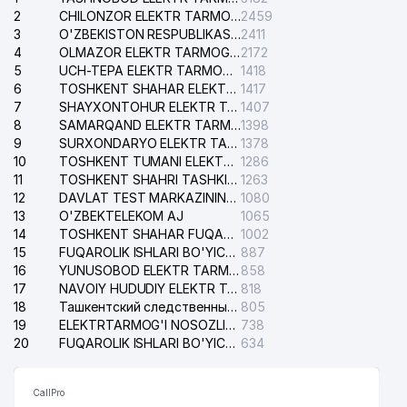
2
CHILONZOR ELEKTR TARMOG'I NOSOZLIK XIZMATI
2459
3
O'ZBEKISTON RESPUBLIKASI BOSH PROKURATURASI ISHONCH TELEFONI
2411
4
OLMAZOR ELEKTR TARMOG'I NOSOZLIKLARI XIZMATI
2172
5
UCH-TEPA ELEKTR TARMOG'I NOSOZLIKLARI XIZMATI
1418
6
TOSHKENT SHAHAR ELEKTR TARMOQLARI KORXONASI AJ
1417
7
SHAYXONTOHUR ELEKTR TARMOG'I NOSOZLIKLARINI TUZATISH XIZMATI
1407
8
SAMARQAND ELEKTR TARMOQLARI AJ
1398
9
SURXONDARYO ELEKTR TARMOQLARI AJ
1378
10
TOSHKENT TUMANI ELEKTR TARMOG'I AVARIYA XIZMATI
1286
11
TOSHKENT SHAHRI TASHKILOT TELEFONLARI HAQIDA MA'LUMOT BYUROSI
1263
12
DAVLAT TEST MARKAZINING ISHONCH TELEFONLARI
1080
13
O'ZBEKTELEKOM AJ
1065
14
TOSHKENT SHAHAR FUQAROLIK ISHLARI BO'YICHA SUDI
1002
15
FUQAROLIK ISHLARI BO'YICHA YAKKASAROY TUMANLARARO SUDI
887
16
YUNUSOBOD ELEKTR TARMOG'I NOSOZLIKLARI XIZMATI
858
17
NAVOIY HUDUDIY ELEKTR TARMOQLARI KORXONASI AJ
818
18
Ташкентский следственный изолятор
805
19
ELEKTRTARMOG'I NOSOZLIKLARINI TO'ZATISH SERGELI XIZMATI
738
20
FUQAROLIK ISHLARI BO'YICHA UCH-TEPA TUMANI SUDI
634
CallPro