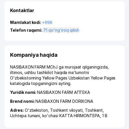
Kontaktlar
Mamlakat kodi:
+998
Telefon raqami:
71 qo'ng'iroq qilish
Kompaniya haqida
NASIBAXON FARM MChJ ga murojaat qilganingizda,
iltimos, ushbu tashkilot haqida ma'lumotni
O'zbekistonning Yellow Pages Uzbekistan Yellow Pages
katalogida topganingizni ayting.
Yuridik nomi:
NASIBAXON FARM АПТЕКА
Brend nomi:
NASIBAXON FARM DORIXONA
Adres:
O'zbekiston,
Toshkent viloyati
,
Toshkent
,
Uchtepa tumani
,
ko'chasi KATTA HIRMONTEPA
, 1 B