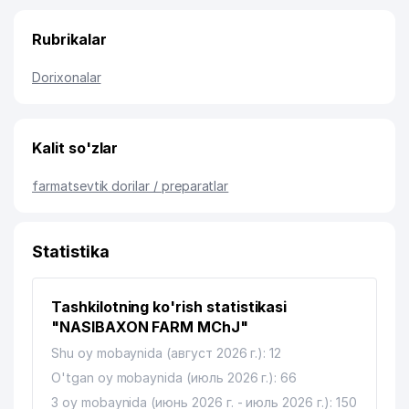
Rubrikalar
Dorixonalar
Kalit so'zlar
farmatsevtik dorilar / preparatlar
Statistika
Tashkilotning ko'rish statistikasi
"NASIBAXON FARM MChJ"
Shu oy mobaynida (август 2026 г.): 12
O'tgan oy mobaynida (июль 2026 г.): 66
3 oy mobaynida (июнь 2026 г. - июль 2026 г.): 150