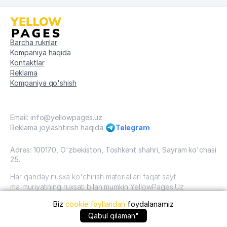
Barcha ruknlar
Kompaniya haqida
Kontaktlar
Reklama
Kompaniya qo'shish
Email: info@yellowpages.uz
Reklama joylashtirish haqida
Telegram
Adres: 100170, O'zbekiston, Toshkent shahri, Sayram ko'chasi
25.
Har qanday nusxa ko'chirish materiallari faqat sayt
ma'muriyatining ruxsati bilan mumkin YellowPages.Uz
Biz
cookie fayllaridan
foydalanamiz
O'zbekiston, 2009 - 2026 / O'zbekiston "sariq
sahifalar"mualliflik huquqi. Barcha huquqlar himoyalangan.
+99871 ... qo'ng'iroq qilish
Qabul qilaman"