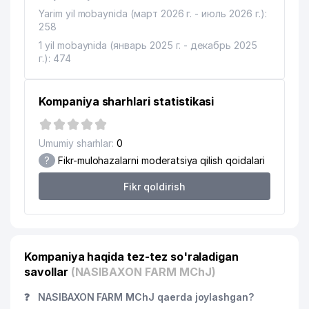
Yarim yil mobaynida (март 2026 г. - июль 2026 г.):
258
1 yil mobaynida (январь 2025 г. - декабрь 2025
г.): 474
Kompaniya sharhlari statistikasi
Umumiy sharhlar:
0
?
Fikr-mulohazalarni moderatsiya qilish qoidalari
Fikr qoldirish
Kompaniya haqida tez-tez so'raladigan
savollar
(NASIBAXON FARM MChJ)
❓
NASIBAXON FARM MChJ qaerda joylashgan?