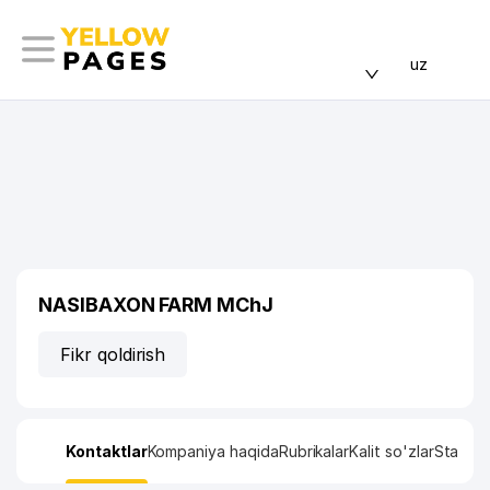
uz
NASIBAXON FARM MChJ
Fikr qoldirish
Kontaktlar
Kompaniya haqida
Rubrikalar
Kalit so'zlar
Statisti