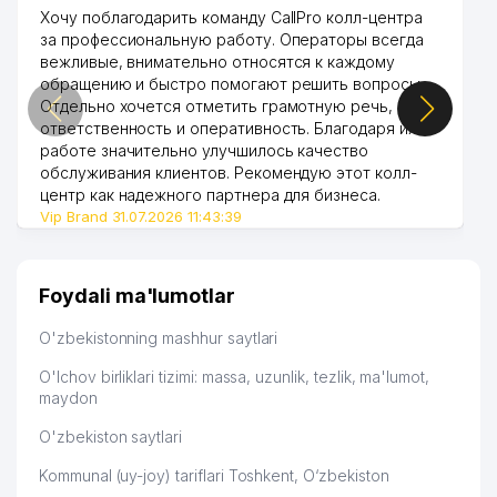
Хочу поблагодарить команду CallPro колл-центра
за профессиональную работу. Операторы всегда
вежливые, внимательно относятся к каждому
обращению и быстро помогают решить вопросы.
Отдельно хочется отметить грамотную речь,
ответственность и оперативность. Благодаря их
работе значительно улучшилось качество
обслуживания клиентов. Рекомендую этот колл-
центр как надежного партнера для бизнеса.
Vip Brand 31.07.2026 11:43:39
Foydali ma'lumotlar
O'zbekistonning mashhur saytlari
O'lchov birliklari tizimi: massa, uzunlik, tezlik, ma'lumot,
maydon
O'zbekiston saytlari
Kommunal (uy-joy) tariflari Toshkent, O‘zbekiston