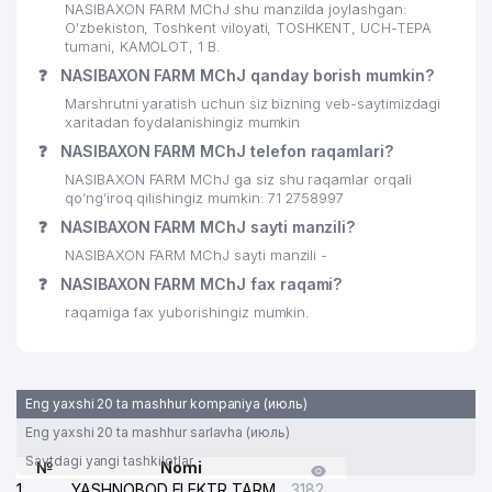
NASIBAXON FARM MChJ shu manzilda joylashgan:
O'zbekiston, Toshkent viloyati, TOSHKENT, UCH-TEPA
tumani, KAMOLOT, 1 B.
❓
NASIBAXON FARM MChJ qanday borish mumkin?
Marshrutni yaratish uchun siz bizning veb-saytimizdagi
xaritadan foydalanishingiz mumkin
❓
NASIBAXON FARM MChJ telefon raqamlari?
NASIBAXON FARM MChJ ga siz shu raqamlar orqali
qo’ng’iroq qilishingiz mumkin: 71 2758997
❓
NASIBAXON FARM MChJ sayti manzili?
NASIBAXON FARM MChJ sayti manzili -
❓
NASIBAXON FARM MChJ fax raqami?
raqamiga fax yuborishingiz mumkin.
Eng yaxshi 20 ta mashhur kompaniya (июль)
Eng yaxshi 20 ta mashhur sarlavha (июль)
Saytdagi yangi tashkilotlar
№
Nomi
1
YASHNOBOD ELEKTR TARMOG'I NOSOZLIKLARI XIZMATI
3182