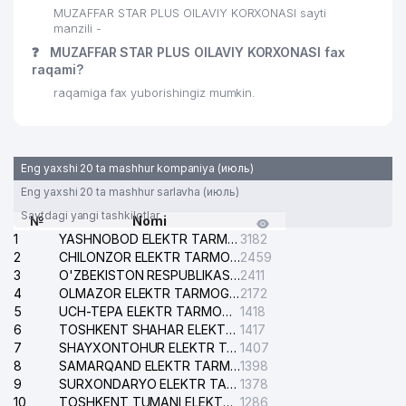
MUZAFFAR STAR PLUS OILAVIY KORXONASI sayti
manzili -
❓
MUZAFFAR STAR PLUS OILAVIY KORXONASI fax
raqami?
raqamiga fax yuborishingiz mumkin.
Eng yaxshi 20 ta mashhur kompaniya (июль)
Eng yaxshi 20 ta mashhur sarlavha (июль)
Saytdagi yangi tashkilotlar
№
Nomi
1
YASHNOBOD ELEKTR TARMOG'I NOSOZLIKLARI XIZMATI
3182
2
CHILONZOR ELEKTR TARMOG'I NOSOZLIK XIZMATI
2459
3
O'ZBEKISTON RESPUBLIKASI BOSH PROKURATURASI ISHONCH TELEFONI
2411
4
OLMAZOR ELEKTR TARMOG'I NOSOZLIKLARI XIZMATI
2172
5
UCH-TEPA ELEKTR TARMOG'I NOSOZLIKLARI XIZMATI
1418
6
TOSHKENT SHAHAR ELEKTR TARMOQLARI KORXONASI AJ
1417
7
SHAYXONTOHUR ELEKTR TARMOG'I NOSOZLIKLARINI TUZATISH XIZMATI
1407
8
SAMARQAND ELEKTR TARMOQLARI AJ
1398
9
SURXONDARYO ELEKTR TARMOQLARI AJ
1378
10
TOSHKENT TUMANI ELEKTR TARMOG'I AVARIYA XIZMATI
1286