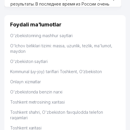
результаты. В последнее время из России очень
много заказывают, а вначале только по
Узбекистану брали, но вяло. Удалось раскрутиться,
дальше развиваюсь потихоньку😊
Foydali ma'lumotlar
Hamida 03.08.2026 12:45:39
O'zbekistonning mashhur saytlari
O'lchov birliklari tizimi: massa, uzunlik, tezlik, ma'lumot,
maydon
O'zbekiston saytlari
Kommunal (uy-joy) tariflari Toshkent, O‘zbekiston
Onlayn xizmatlar
O'zbekistonda benzin narxi
Toshkent metrosining xaritasi
Toshkent shahri, O'zbekiston favqulodda telefon
raqamlari
Toshkent xaritasi