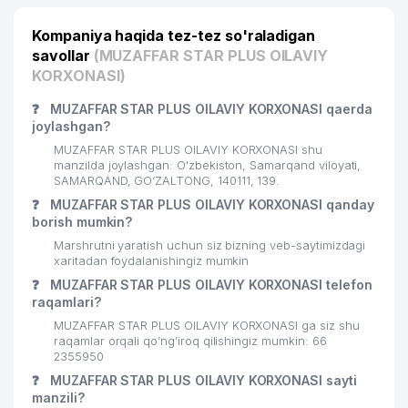
Kompaniya haqida tez-tez so'raladigan
savollar
(MUZAFFAR STAR PLUS OILAVIY
KORXONASI)
❓
MUZAFFAR STAR PLUS OILAVIY KORXONASI qaerda
joylashgan?
MUZAFFAR STAR PLUS OILAVIY KORXONASI shu
manzilda joylashgan: O'zbekiston, Samarqand viloyati,
SAMARQAND, GO‘ZALTONG, 140111, 139.
❓
MUZAFFAR STAR PLUS OILAVIY KORXONASI qanday
borish mumkin?
Marshrutni yaratish uchun siz bizning veb-saytimizdagi
xaritadan foydalanishingiz mumkin
❓
MUZAFFAR STAR PLUS OILAVIY KORXONASI telefon
raqamlari?
MUZAFFAR STAR PLUS OILAVIY KORXONASI ga siz shu
raqamlar orqali qo’ng’iroq qilishingiz mumkin: 66
2355950
❓
MUZAFFAR STAR PLUS OILAVIY KORXONASI sayti
manzili?