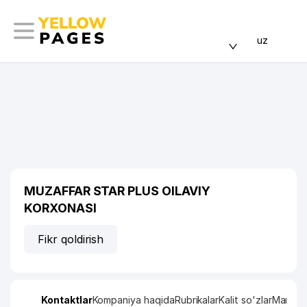
uz
MUZAFFAR STAR PLUS OILAVIY
KORXONASI
Fikr qoldirish
Kontaktlar
Kompaniya haqida
Rubrikalar
Kalit so'zlar
Manzil x