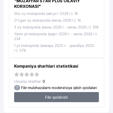
"MUZAFFAR STAR PLUS OILAVIY
KORXONASI"
Shu oy mobaynida (август 2026 г.): 18
O'tgan oy mobaynida (июль 2026 г.): 18
3 oy mobaynida (июнь 2026 г. - июль 2026 г.): 108
Yarim yil mobaynida (март 2026 г. - июль 2026 г.):
234
1 yil mobaynida (январь 2025 г. - декабрь 2025
г.): 378
Kompaniya sharhlari statistikasi
Umumiy sharhlar:
0
?
Fikr-mulohazalarni moderatsiya qilish qoidalari
Fikr qoldirish