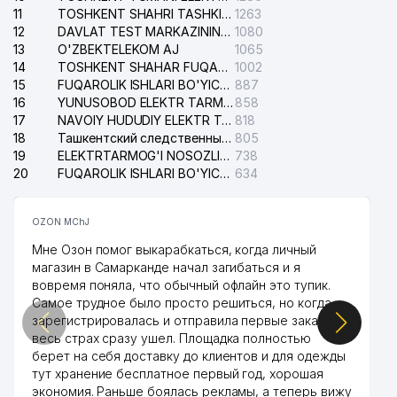
11
TOSHKENT SHAHRI TASHKILOT TELEFONLARI HAQIDA MA'LUMOT BYUROSI
1263
12
DAVLAT TEST MARKAZINING ISHONCH TELEFONLARI
1080
13
O'ZBEKTELEKOM AJ
1065
14
TOSHKENT SHAHAR FUQAROLIK ISHLARI BO'YICHA SUDI
1002
15
FUQAROLIK ISHLARI BO'YICHA YAKKASAROY TUMANLARARO SUDI
887
16
YUNUSOBOD ELEKTR TARMOG'I NOSOZLIKLARI XIZMATI
858
17
NAVOIY HUDUDIY ELEKTR TARMOQLARI KORXONASI AJ
818
18
Ташкентский следственный изолятор
805
19
ELEKTRTARMOG'I NOSOZLIKLARINI TO'ZATISH SERGELI XIZMATI
738
20
FUQAROLIK ISHLARI BO'YICHA UCH-TEPA TUMANI SUDI
634
OZON MChJ
Мне Озон помог выкарабкаться, когда личный
магазин в Самарканде начал загибаться и я
вовремя поняла, что обычный офлайн это тупик.
Самое трудное было просто решиться, но когда
зарегистрировалась и отправила первые заказы,
весь страх сразу ушел. Площадка полностью
берет на себя доставку до клиентов и для одежды
тут хранение бесплатное первый год, хорошая
экономия. Раньше боялась рекламы, а теперь вижу