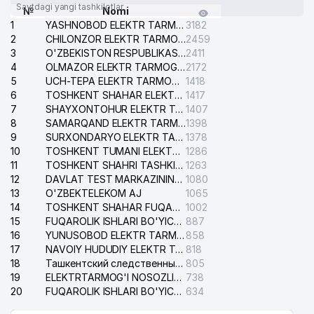
Saytdagi yangi tashkilotlar
№
Nomi
1
YASHNOBOD ELEKTR TARMOG'I NOSOZLIKLARI XIZMATI
3182
2
CHILONZOR ELEKTR TARMOG'I NOSOZLIK XIZMATI
2459
3
O'ZBEKISTON RESPUBLIKASI BOSH PROKURATURASI ISHONCH TELEFONI
2411
4
OLMAZOR ELEKTR TARMOG'I NOSOZLIKLARI XIZMATI
2172
5
UCH-TEPA ELEKTR TARMOG'I NOSOZLIKLARI XIZMATI
1418
6
TOSHKENT SHAHAR ELEKTR TARMOQLARI KORXONASI AJ
1417
7
SHAYXONTOHUR ELEKTR TARMOG'I NOSOZLIKLARINI TUZATISH XIZMATI
1407
8
SAMARQAND ELEKTR TARMOQLARI AJ
1398
9
SURXONDARYO ELEKTR TARMOQLARI AJ
1378
10
TOSHKENT TUMANI ELEKTR TARMOG'I AVARIYA XIZMATI
1286
11
TOSHKENT SHAHRI TASHKILOT TELEFONLARI HAQIDA MA'LUMOT BYUROSI
1263
12
DAVLAT TEST MARKAZINING ISHONCH TELEFONLARI
1080
13
O'ZBEKTELEKOM AJ
1065
14
TOSHKENT SHAHAR FUQAROLIK ISHLARI BO'YICHA SUDI
1002
15
FUQAROLIK ISHLARI BO'YICHA YAKKASAROY TUMANLARARO SUDI
887
16
YUNUSOBOD ELEKTR TARMOG'I NOSOZLIKLARI XIZMATI
858
17
NAVOIY HUDUDIY ELEKTR TARMOQLARI KORXONASI AJ
818
18
Ташкентский следственный изолятор
805
19
ELEKTRTARMOG'I NOSOZLIKLARINI TO'ZATISH SERGELI XIZMATI
738
20
FUQAROLIK ISHLARI BO'YICHA UCH-TEPA TUMANI SUDI
634