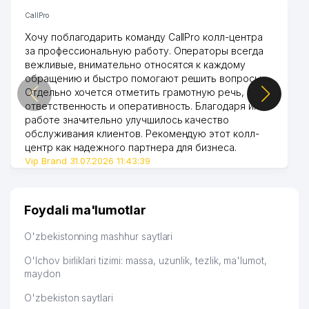
CallPro
Хочу поблагодарить команду CallPro колл-центра
за профессиональную работу. Операторы всегда
вежливые, внимательно относятся к каждому
обращению и быстро помогают решить вопросы.
Отдельно хочется отметить грамотную речь,
ответственность и оперативность. Благодаря их
работе значительно улучшилось качество
обслуживания клиентов. Рекомендую этот колл-
центр как надежного партнера для бизнеса.
Vip Brand 31.07.2026 11:43:39
Foydali ma'lumotlar
O'zbekistonning mashhur saytlari
O'lchov birliklari tizimi: massa, uzunlik, tezlik, ma'lumot,
maydon
O'zbekiston saytlari