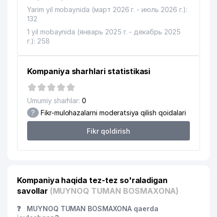
Yarim yil mobaynida (март 2026 г. - июль 2026 г.):
132
1 yil mobaynida (январь 2025 г. - декабрь 2025
г.): 258
Kompaniya sharhlari statistikasi
Umumiy sharhlar:
0
?
Fikr-mulohazalarni moderatsiya qilish qoidalari
Fikr qoldirish
Kompaniya haqida tez-tez so'raladigan
savollar
(MUYNOQ TUMAN BOSMAXONA)
❓
MUYNOQ TUMAN BOSMAXONA qaerda