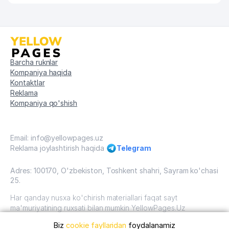
Barcha ruknlar
Kompaniya haqida
Kontaktlar
Reklama
Kompaniya qo'shish
Email: info@yellowpages.uz
Reklama joylashtirish haqida
Telegram
Adres: 100170, O'zbekiston, Toshkent shahri, Sayram ko'chasi
25.
Har qanday nusxa ko'chirish materiallari faqat sayt
ma'muriyatining ruxsati bilan mumkin YellowPages.Uz
Biz
cookie fayllaridan
foydalanamiz
O'zbekiston, 2009 - 2026 / O'zbekiston "sariq