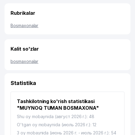
Rubrikalar
Bosmaxonalar
Kalit so'zlar
bosmaxonalar
Statistika
Tashkilotning ko'rish statistikasi
"MUYNOQ TUMAN BOSMAXONA"
Shu oy mobaynida (август 2026 г.): 48
O'tgan oy mobaynida (июль 2026 г.): 12
3 oy mobaynida (июнь 2026 г. - июль 2026 г.): 54