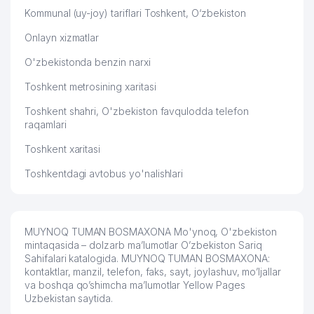
Kommunal (uy-joy) tariflari Toshkent, O‘zbekiston
Onlayn xizmatlar
O'zbekistonda benzin narxi
Toshkent metrosining xaritasi
Toshkent shahri, O'zbekiston favqulodda telefon
raqamlari
Toshkent xaritasi
Toshkentdagi avtobus yo'nalishlari
MUYNOQ TUMAN BOSMAXONA Mo'ynoq, O'zbekiston
mintaqasida – dolzarb ma’lumotlar O’zbekiston Sariq
Sahifalari katalogida. MUYNOQ TUMAN BOSMAXONA:
kontaktlar, manzil, telefon, faks, sayt, joylashuv, mo’ljallar
va boshqa qo’shimcha ma’lumotlar Yellow Pages
Uzbekistan saytida.