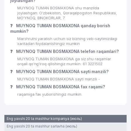
joylashgan?
MUYNOQ TUMAN BOSMAXONA shu manzilda
joylashgan: O'zbekiston, Qoraqalpogston Respublikasi,
MO'YNOQ, BINOKORLAR, 7.
❓
MUYNOQ TUMAN BOSMAXONA qanday borish
mumkin?
Marshrutni yaratish uchun siz bizning veb-saytimizdagi
xaritadan foydalanishingiz mumkin
❓
MUYNOQ TUMAN BOSMAXONA telefon raqamlari?
MUYNOQ TUMAN BOSMAXONA ga siz shu raqamlar
orqali qo’ng’iroq qilishingiz mumkin: 61 3221502
❓
MUYNOQ TUMAN BOSMAXONA sayti manzili?
MUYNOQ TUMAN BOSMAXONA sayti manzili -
❓
MUYNOQ TUMAN BOSMAXONA fax raqami?
raqamiga fax yuborishingiz mumkin.
Eng yaxshi 20 ta mashhur kompaniya (июль)
Eng yaxshi 20 ta mashhur sarlavha (июль)