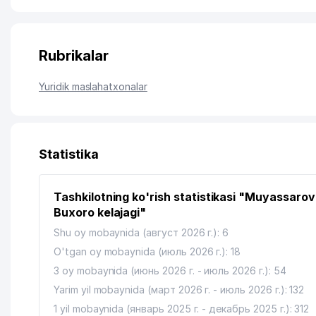
Rubrikalar
Yuridik maslahatxonalar
Statistika
Tashkilotning ko'rish statistikasi "Muyassarov
Buxoro kelajagi"
Shu oy mobaynida (август 2026 г.): 6
O'tgan oy mobaynida (июль 2026 г.): 18
3 oy mobaynida (июнь 2026 г. - июль 2026 г.): 54
Yarim yil mobaynida (март 2026 г. - июль 2026 г.): 132
1 yil mobaynida (январь 2025 г. - декабрь 2025 г.): 312