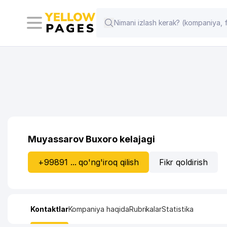
Muyassarov Buxoro kelajagi
+99891 ... qo'ng'iroq qilish
Fikr qoldirish
Kontaktlar
Kompaniya haqida
Rubrikalar
Statistika