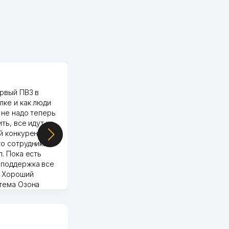
PALMA TEXTILE
рвый ПВЗ в
Yellowpages juda tez, aniq,
лке и как люди
qulay va sifatlik ishlaydi.
 не надо теперь
respect
ить, все идут ко
й конкуренции.
о сотрудника,
п. Пока есть
 поддержка все
Murod 24.07.2026 19:11:27
. Хороший
стема Озона
 отчеты.
курент в моем
д ли откроется,
видно на карте