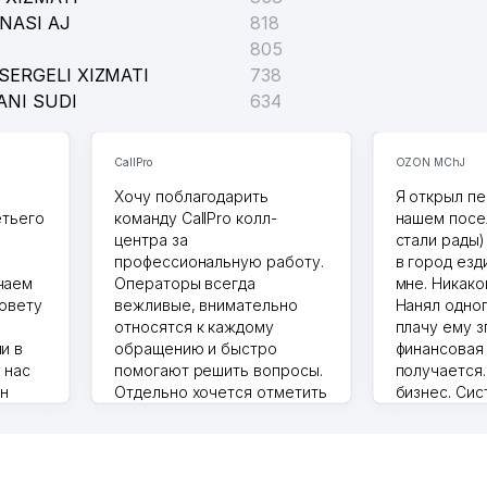
NASI AJ
818
805
SERGELI XIZMATI
738
ANI SUDI
634
CallPro
OZON MChJ
Хочу поблагодарить
Я открыл пе
етьего
команду CallPro колл-
нашем посе
центра за
стали рады)
профессиональную работу.
в город езд
чаем
Операторы всегда
мне. Никако
совету
вежливые, внимательно
Нанял одног
относятся к каждому
плачу ему з
и в
обращению и быстро
финансовая
 нас
помогают решить вопросы.
получается
ин
Отдельно хочется отметить
бизнес. Си
грамотную речь,
сама делает
то в 2
ответственность и
Другой кон
учку.
оперативность. Благодаря
поселке вря
чехлы
их работе значительно
потому что 