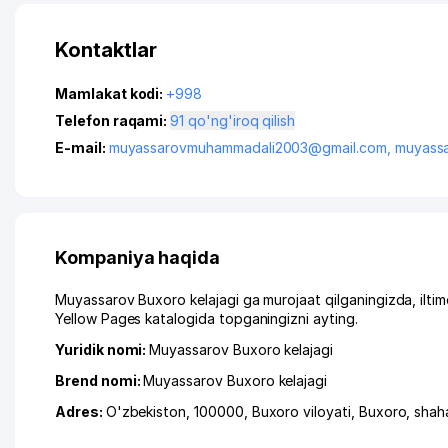
Kontaktlar
Mamlakat kodi:
+998
Telefon raqami:
91 qo'ng'iroq qilish
E-mail:
muyassarovmuhammadali2003@gmail.com
,
muyass
Kompaniya haqida
Muyassarov Buxoro kelajagi ga murojaat qilganingizda, ilti
Yellow Pages katalogida topganingizni ayting.
Yuridik nomi:
Muyassarov Buxoro kelajagi
Brend nomi:
Muyassarov Buxoro kelajagi
Adres:
O'zbekiston, 100000,
Buxoro viloyati
,
Buxoro
,
shah