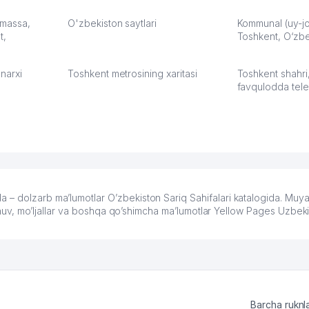
а,
улучшилось качество
Озона для У
что
обслуживания клиентов.
тут у нас у
: massa,
O'zbekiston saytlari
Kommunal (uy-joy
t,
Рекомендую этот колл-
Toshkent, O‘zbe
Выгодное д
36
центр как надежного
спокойное.
партнера для бизнеса.
Марат 27.07.
narxi
Toshkent metrosining xaritasi
Toshkent shahri
Vip Brand 31.07.2026 11:43:39
favqulodda tele
 – dolzarb ma’lumotlar O’zbekiston Sariq Sahifalari katalogida. Muy
lashuv, mo’ljallar va boshqa qo’shimcha ma’lumotlar Yellow Pages Uzbeki
Barcha ruknl