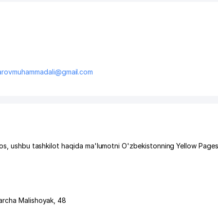
arovmuhammadali@gmail.com
mos, ushbu tashkilot haqida ma'lumotni O'zbekistonning Yellow Page
archa Malishoyak
, 48