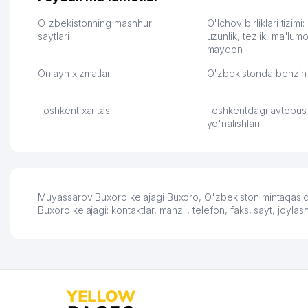
клиентов и для одежды тут
для телефонов, стекл
хранение бесплатное
мышки и вообще все 
O'zbekistonning mashhur
O'lchov birliklari tizimi
первый год, хорошая
saytlari
людям часто надо
uzunlik, tezlik, ma'lumo
maydon
экономия. Раньше боялась
Камат 31.07.2026 17:50:
рекламы, а теперь вижу
Onlayn xizmatlar
O'zbekistonda benzin 
результаты. В последнее
время из России очень
много заказывают, а
Toshkent xaritasi
Toshkentdagi avtobus
вначале только по
yo'nalishlari
Узбекистану брали, но
вяло. Удалось
раскрутиться, дальше
развиваюсь потихоньку😊
Hamida 03.08.2026 12:45:39
Muyassarov Buxoro kelajagi Buxoro, O'zbekiston mintaqasida
Buxoro kelajagi: kontaktlar, manzil, telefon, faks, sayt, joy