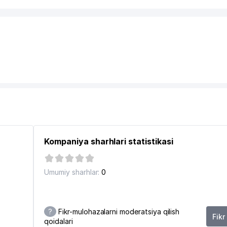
Kompaniya sharhlari statistikasi
Umumiy sharhlar:
0
?
Fikr-mulohazalarni moderatsiya qilish
Fikr
qoidalari