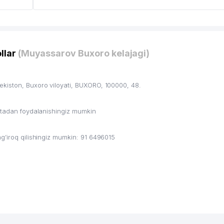
llar
(Muyassarov Buxoro kelajagi)
kiston, Buxoro viloyati, BUXORO, 100000, 48.
ritadan foydalanishingiz mumkin
g’iroq qilishingiz mumkin: 91 6496015