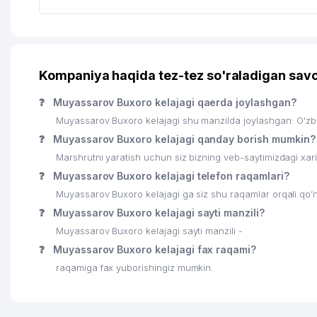
Kompaniya haqida tez-tez so'raladigan savo
❓
Muyassarov Buxoro kelajagi qaerda joylashgan?
Muyassarov Buxoro kelajagi shu manzilda joylashgan: O'zbe
❓
Muyassarov Buxoro kelajagi qanday borish mumkin?
Marshrutni yaratish uchun siz bizning veb-saytimizdagi xa
❓
Muyassarov Buxoro kelajagi telefon raqamlari?
Muyassarov Buxoro kelajagi ga siz shu raqamlar orqali qo’n
❓
Muyassarov Buxoro kelajagi sayti manzili?
Muyassarov Buxoro kelajagi sayti manzili -
❓
Muyassarov Buxoro kelajagi fax raqami?
raqamiga fax yuborishingiz mumkin.