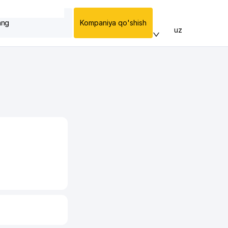
ang
Kompaniya qo'shish
uz