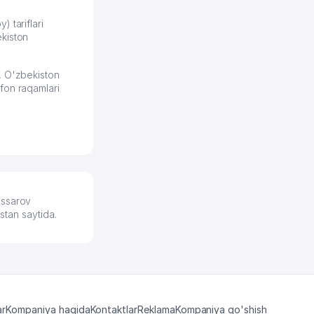
збекистана что
же есть ПВЗ.
) tariflari
kiston
ело и
2026 08:00:37
, O'zbekiston
fon raqamlari
assarov
stan saytida.
ar
Kompaniya haqida
Kontaktlar
Reklama
Kompaniya qo'shish