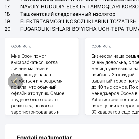
17
NAVOIY HUDUDIY ELEKTR TARMOQLARI KORXO
18
Ташкентский следственный изолятор
19
ELEKTRTARMOG'I NOSOZLIKLARINI TO'ZATISH 
20
FUQAROLIK ISHLARI BO'YICHA UCH-TEPA TUM
OZON MChJ
OZON MChJ
Мне Озон помог
Бизнесом наша семья
выкарабкаться, когда
очень довольна, с тр
личный магазин в
месяца уже вышли на
Самарканде начал
прибыль. За каждый
загибаться и я вовремя
выданный товар полу
поняла, что обычный
до 40 тыс сомов. По 
офлайн это тупик. Самое
менеджеров Озона в
трудное было просто
Узбекистане поставил
решиться, но когда
помещении которое у
зарегистрировалась и
30 квадратов еще од
отправила первые заказы,
прилавок под второй
весь страх сразу ушел.
бизнес. Так можно и э
Площадка полностью берет
раза увеличивает выр
на себя доставку до
Второй бизнес у нас 
Foydali ma'lumotlar