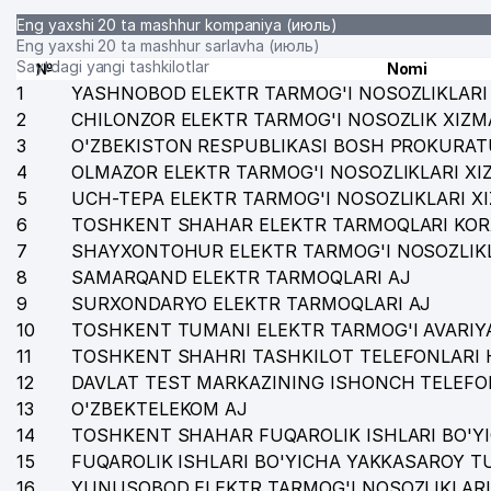
Eng yaxshi 20 ta mashhur kompaniya (июль)
Eng yaxshi 20 ta mashhur sarlavha (июль)
Saytdagi yangi tashkilotlar
№
Nomi
1
YASHNOBOD ELEKTR TARMOG'I NOSOZLIKLARI 
2
CHILONZOR ELEKTR TARMOG'I NOSOZLIK XIZM
3
O'ZBEKISTON RESPUBLIKASI BOSH PROKURAT
4
OLMAZOR ELEKTR TARMOG'I NOSOZLIKLARI XI
5
UCH-TEPA ELEKTR TARMOG'I NOSOZLIKLARI X
6
TOSHKENT SHAHAR ELEKTR TARMOQLARI KOR
7
SHAYXONTOHUR ELEKTR TARMOG'I NOSOZLIKL
8
SAMARQAND ELEKTR TARMOQLARI AJ
9
SURXONDARYO ELEKTR TARMOQLARI AJ
10
TOSHKENT TUMANI ELEKTR TARMOG'I AVARIYA
11
TOSHKENT SHAHRI TASHKILOT TELEFONLARI 
12
DAVLAT TEST MARKAZINING ISHONCH TELEFO
13
O'ZBEKTELEKOM AJ
14
TOSHKENT SHAHAR FUQAROLIK ISHLARI BO'Y
15
FUQAROLIK ISHLARI BO'YICHA YAKKASAROY 
16
YUNUSOBOD ELEKTR TARMOG'I NOSOZLIKLARI