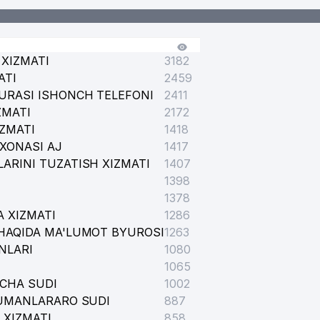
XIZMATI
3182
ATI
2459
URASI ISHONCH TELEFONI
2411
ZMATI
2172
IZMATI
1418
XONASI AJ
1417
ARINI TUZATISH XIZMATI
1407
1398
1378
 XIZMATI
1286
HAQIDA MA'LUMOT BYUROSI
1263
NLARI
1080
1065
ICHA SUDI
1002
TUMANLARARO SUDI
887
 XIZMATI
858