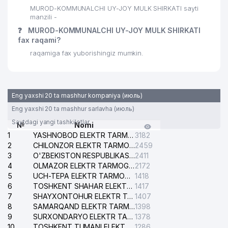
MUROD-KOMMUNALCHI UY-JOY MULK SHIRKATI sayti
manzili -
❓
MUROD-KOMMUNALCHI UY-JOY MULK SHIRKATI
fax raqami?
raqamiga fax yuborishingiz mumkin.
Eng yaxshi 20 ta mashhur kompaniya (июль)
Eng yaxshi 20 ta mashhur sarlavha (июль)
Saytdagi yangi tashkilotlar
№
Nomi
1
YASHNOBOD ELEKTR TARMOG'I NOSOZLIKLARI XIZMATI
3182
2
CHILONZOR ELEKTR TARMOG'I NOSOZLIK XIZMATI
2459
3
O'ZBEKISTON RESPUBLIKASI BOSH PROKURATURASI ISHONCH TELEFONI
2411
4
OLMAZOR ELEKTR TARMOG'I NOSOZLIKLARI XIZMATI
2172
5
UCH-TEPA ELEKTR TARMOG'I NOSOZLIKLARI XIZMATI
1418
6
TOSHKENT SHAHAR ELEKTR TARMOQLARI KORXONASI AJ
1417
7
SHAYXONTOHUR ELEKTR TARMOG'I NOSOZLIKLARINI TUZATISH XIZMATI
1407
8
SAMARQAND ELEKTR TARMOQLARI AJ
1398
9
SURXONDARYO ELEKTR TARMOQLARI AJ
1378
10
TOSHKENT TUMANI ELEKTR TARMOG'I AVARIYA XIZMATI
1286