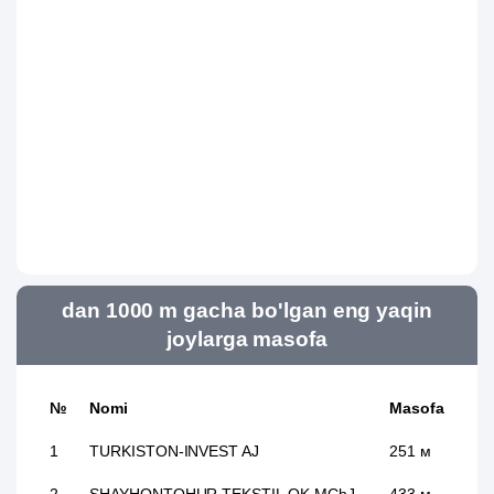
dan 1000 m gacha bo'lgan eng yaqin
joylarga masofa
№
Nomi
Masofa
1
TURKISTON-INVEST AJ
251 м