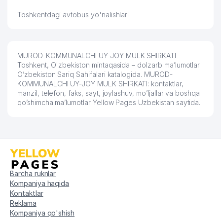
Toshkentdagi avtobus yo'nalishlari
MUROD-KOMMUNALCHI UY-JOY MULK SHIRKATI
Toshkent, O'zbekiston mintaqasida – dolzarb ma’lumotlar
O’zbekiston Sariq Sahifalari katalogida. MUROD-
KOMMUNALCHI UY-JOY MULK SHIRKATI: kontaktlar,
manzil, telefon, faks, sayt, joylashuv, mo’ljallar va boshqa
qo’shimcha ma’lumotlar Yellow Pages Uzbekistan saytida.
Barcha ruknlar
Kompaniya haqida
Kontaktlar
Reklama
Kompaniya qo'shish