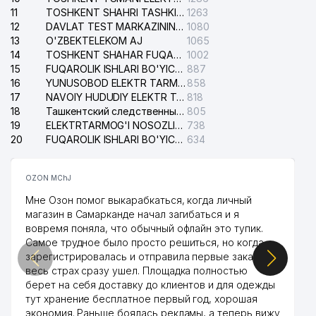
11
TOSHKENT SHAHRI TASHKILOT TELEFONLARI HAQIDA MA'LUMOT BYUROSI
1263
12
DAVLAT TEST MARKAZINING ISHONCH TELEFONLARI
1080
13
O'ZBEKTELEKOM AJ
1065
14
TOSHKENT SHAHAR FUQAROLIK ISHLARI BO'YICHA SUDI
1002
15
FUQAROLIK ISHLARI BO'YICHA YAKKASAROY TUMANLARARO SUDI
887
16
YUNUSOBOD ELEKTR TARMOG'I NOSOZLIKLARI XIZMATI
858
17
NAVOIY HUDUDIY ELEKTR TARMOQLARI KORXONASI AJ
818
18
Ташкентский следственный изолятор
805
19
ELEKTRTARMOG'I NOSOZLIKLARINI TO'ZATISH SERGELI XIZMATI
738
20
FUQAROLIK ISHLARI BO'YICHA UCH-TEPA TUMANI SUDI
634
OZON MChJ
Мне Озон помог выкарабкаться, когда личный
магазин в Самарканде начал загибаться и я
вовремя поняла, что обычный офлайн это тупик.
Самое трудное было просто решиться, но когда
зарегистрировалась и отправила первые заказы,
весь страх сразу ушел. Площадка полностью
берет на себя доставку до клиентов и для одежды
тут хранение бесплатное первый год, хорошая
экономия. Раньше боялась рекламы, а теперь вижу