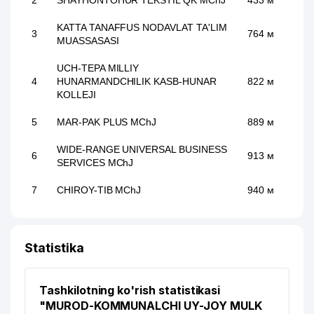
2
SHAYHONTOHUR TEKSTIL QK MChJ
433 м
KATTA TANAFFUS NODAVLAT TA'LIM
3
764 м
MUASSASASI
UCH-TEPA MILLIY
4
HUNARMANDCHILIK KASB-HUNAR
822 м
KOLLEJI
5
MAR-PAK PLUS MChJ
889 м
WIDE-RANGE UNIVERSAL BUSINESS
6
913 м
SERVICES MChJ
7
CHIROY-TIB MChJ
940 м
Statistika
Tashkilotning ko'rish statistikasi
"MUROD-KOMMUNALCHI UY-JOY MULK