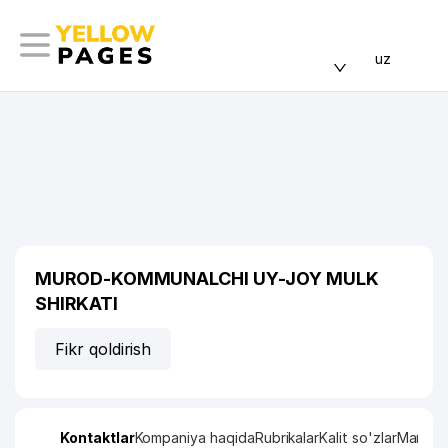
uz
MUROD-KOMMUNALCHI UY-JOY MULK
SHIRKATI
Fikr qoldirish
Kontaktlar
Kompaniya haqida
Rubrikalar
Kalit so'zlar
Manzil x