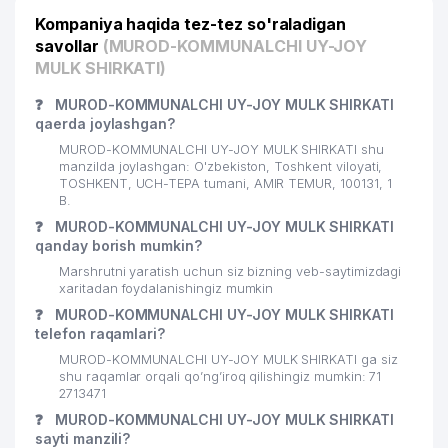
Kompaniya haqida tez-tez so'raladigan
savollar
(MUROD-KOMMUNALCHI UY-JOY
MULK SHIRKATI)
❓
MUROD-KOMMUNALCHI UY-JOY MULK SHIRKATI
qaerda joylashgan?
MUROD-KOMMUNALCHI UY-JOY MULK SHIRKATI shu
manzilda joylashgan: O'zbekiston, Toshkent viloyati,
TOSHKENT, UCH-TEPA tumani, AMIR TEMUR, 100131, 1
B.
❓
MUROD-KOMMUNALCHI UY-JOY MULK SHIRKATI
qanday borish mumkin?
Marshrutni yaratish uchun siz bizning veb-saytimizdagi
xaritadan foydalanishingiz mumkin
❓
MUROD-KOMMUNALCHI UY-JOY MULK SHIRKATI
telefon raqamlari?
MUROD-KOMMUNALCHI UY-JOY MULK SHIRKATI ga siz
shu raqamlar orqali qo’ng’iroq qilishingiz mumkin: 71
2713471
❓
MUROD-KOMMUNALCHI UY-JOY MULK SHIRKATI
sayti manzili?