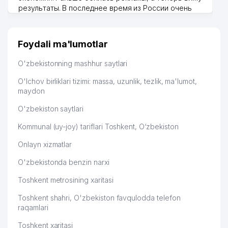
результаты. В последнее время из России очень
много заказывают, а вначале только по
Узбекистану брали, но вяло. Удалось раскрутиться,
дальше развиваюсь потихоньку😊
Foydali ma'lumotlar
Hamida 03.08.2026 12:45:39
O'zbekistonning mashhur saytlari
O'lchov birliklari tizimi: massa, uzunlik, tezlik, ma'lumot,
maydon
O'zbekiston saytlari
Kommunal (uy-joy) tariflari Toshkent, O‘zbekiston
Onlayn xizmatlar
O'zbekistonda benzin narxi
Toshkent metrosining xaritasi
Toshkent shahri, O'zbekiston favqulodda telefon
raqamlari
Toshkent xaritasi