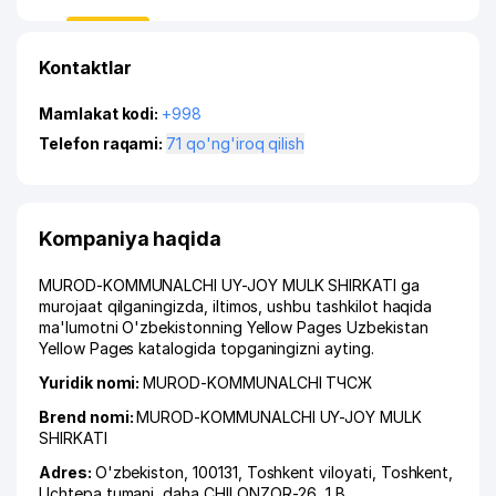
Kontaktlar
Mamlakat kodi:
+998
Telefon raqami:
71 qo'ng'iroq qilish
Kompaniya haqida
MUROD-KOMMUNALCHI UY-JOY MULK SHIRKATI ga
murojaat qilganingizda, iltimos, ushbu tashkilot haqida
ma'lumotni O'zbekistonning Yellow Pages Uzbekistan
Yellow Pages katalogida topganingizni ayting.
Yuridik nomi:
MUROD-KOMMUNALCHI ТЧСЖ
Brend nomi:
MUROD-KOMMUNALCHI UY-JOY MULK
SHIRKATI
Adres:
O'zbekiston, 100131,
Toshkent viloyati
,
Toshkent
,
Uchtepa tumani
,
daha CHILONZOR-26
, 1 B