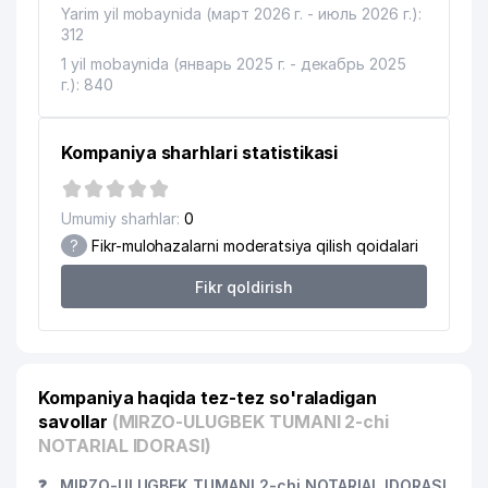
Yarim yil mobaynida (март 2026 г. - июль 2026 г.):
312
1 yil mobaynida (январь 2025 г. - декабрь 2025
г.): 840
Kompaniya sharhlari statistikasi
Umumiy sharhlar:
0
?
Fikr-mulohazalarni moderatsiya qilish qoidalari
Fikr qoldirish
Kompaniya haqida tez-tez so'raladigan
savollar
(MIRZO-ULUGBEK TUMANI 2-chi
NOTARIAL IDORASI)
❓
MIRZO-ULUGBEK TUMANI 2-chi NOTARIAL IDORASI