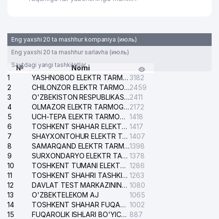
Eng yaxshi 20 ta mashhur kompaniya (июль)
Eng yaxshi 20 ta mashhur sarlavha (июль)
Saytdagi yangi tashkilotlar
№
Nomi
1
YASHNOBOD ELEKTR TARMOG'I NOSOZLIKLARI XIZMATI
3182
2
CHILONZOR ELEKTR TARMOG'I NOSOZLIK XIZMATI
2459
3
O'ZBEKISTON RESPUBLIKASI BOSH PROKURATURASI ISHONCH TELEFONI
2411
4
OLMAZOR ELEKTR TARMOG'I NOSOZLIKLARI XIZMATI
2172
5
UCH-TEPA ELEKTR TARMOG'I NOSOZLIKLARI XIZMATI
1418
6
TOSHKENT SHAHAR ELEKTR TARMOQLARI KORXONASI AJ
1417
7
SHAYXONTOHUR ELEKTR TARMOG'I NOSOZLIKLARINI TUZATISH XIZMATI
1407
8
SAMARQAND ELEKTR TARMOQLARI AJ
1398
9
SURXONDARYO ELEKTR TARMOQLARI AJ
1378
10
TOSHKENT TUMANI ELEKTR TARMOG'I AVARIYA XIZMATI
1286
11
TOSHKENT SHAHRI TASHKILOT TELEFONLARI HAQIDA MA'LUMOT BYUROSI
1263
12
DAVLAT TEST MARKAZINING ISHONCH TELEFONLARI
1080
13
O'ZBEKTELEKOM AJ
1065
14
TOSHKENT SHAHAR FUQAROLIK ISHLARI BO'YICHA SUDI
1002
15
FUQAROLIK ISHLARI BO'YICHA YAKKASAROY TUMANLARARO SUDI
887