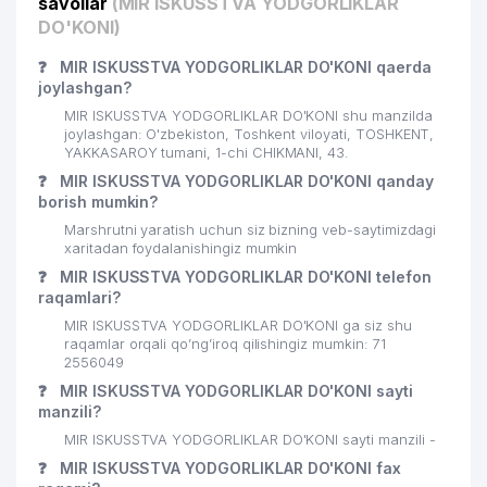
savollar
(MIR ISKUSSTVA YODGORLIKLAR
DO'KONI)
❓
MIR ISKUSSTVA YODGORLIKLAR DO'KONI qaerda
joylashgan?
MIR ISKUSSTVA YODGORLIKLAR DO'KONI shu manzilda
joylashgan: O'zbekiston, Toshkent viloyati, TOSHKENT,
YAKKASAROY tumani, 1-chi CHIKMANI, 43.
❓
MIR ISKUSSTVA YODGORLIKLAR DO'KONI qanday
borish mumkin?
Marshrutni yaratish uchun siz bizning veb-saytimizdagi
xaritadan foydalanishingiz mumkin
❓
MIR ISKUSSTVA YODGORLIKLAR DO'KONI telefon
raqamlari?
MIR ISKUSSTVA YODGORLIKLAR DO'KONI ga siz shu
raqamlar orqali qo’ng’iroq qilishingiz mumkin: 71
2556049
❓
MIR ISKUSSTVA YODGORLIKLAR DO'KONI sayti
manzili?
MIR ISKUSSTVA YODGORLIKLAR DO'KONI sayti manzili -
❓
MIR ISKUSSTVA YODGORLIKLAR DO'KONI fax