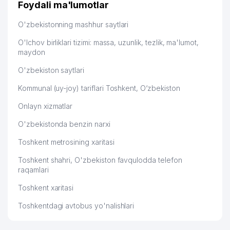
Foydali ma'lumotlar
O'zbekistonning mashhur saytlari
O'lchov birliklari tizimi: massa, uzunlik, tezlik, ma'lumot,
maydon
O'zbekiston saytlari
Kommunal (uy-joy) tariflari Toshkent, O‘zbekiston
Onlayn xizmatlar
O'zbekistonda benzin narxi
Toshkent metrosining xaritasi
Toshkent shahri, O'zbekiston favqulodda telefon
raqamlari
Toshkent xaritasi
Toshkentdagi avtobus yo'nalishlari