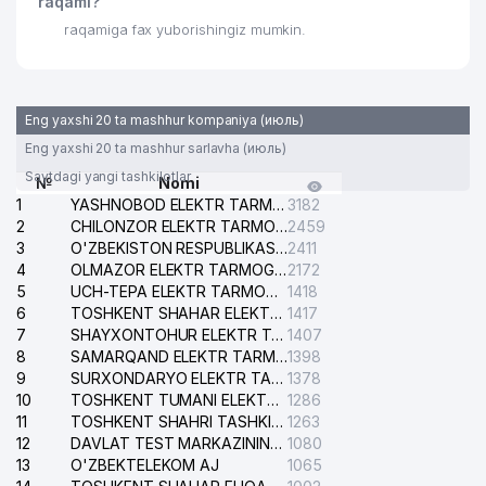
raqami?
raqamiga fax yuborishingiz mumkin.
Eng yaxshi 20 ta mashhur kompaniya (июль)
Eng yaxshi 20 ta mashhur sarlavha (июль)
Saytdagi yangi tashkilotlar
№
Nomi
1
YASHNOBOD ELEKTR TARMOG'I NOSOZLIKLARI XIZMATI
3182
2
CHILONZOR ELEKTR TARMOG'I NOSOZLIK XIZMATI
2459
3
O'ZBEKISTON RESPUBLIKASI BOSH PROKURATURASI ISHONCH TELEFONI
2411
4
OLMAZOR ELEKTR TARMOG'I NOSOZLIKLARI XIZMATI
2172
5
UCH-TEPA ELEKTR TARMOG'I NOSOZLIKLARI XIZMATI
1418
6
TOSHKENT SHAHAR ELEKTR TARMOQLARI KORXONASI AJ
1417
7
SHAYXONTOHUR ELEKTR TARMOG'I NOSOZLIKLARINI TUZATISH XIZMATI
1407
8
SAMARQAND ELEKTR TARMOQLARI AJ
1398
9
SURXONDARYO ELEKTR TARMOQLARI AJ
1378
10
TOSHKENT TUMANI ELEKTR TARMOG'I AVARIYA XIZMATI
1286
11
TOSHKENT SHAHRI TASHKILOT TELEFONLARI HAQIDA MA'LUMOT BYUROSI
1263
12
DAVLAT TEST MARKAZINING ISHONCH TELEFONLARI
1080
13
O'ZBEKTELEKOM AJ
1065