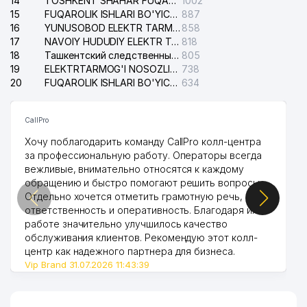
14
TOSHKENT SHAHAR FUQAROLIK ISHLARI BO'YICHA SUDI
1002
15
FUQAROLIK ISHLARI BO'YICHA YAKKASAROY TUMANLARARO SUDI
887
16
YUNUSOBOD ELEKTR TARMOG'I NOSOZLIKLARI XIZMATI
858
17
NAVOIY HUDUDIY ELEKTR TARMOQLARI KORXONASI AJ
818
18
Ташкентский следственный изолятор
805
19
ELEKTRTARMOG'I NOSOZLIKLARINI TO'ZATISH SERGELI XIZMATI
738
20
FUQAROLIK ISHLARI BO'YICHA UCH-TEPA TUMANI SUDI
634
CallPro
Хочу поблагодарить команду CallPro колл-центра
за профессиональную работу. Операторы всегда
вежливые, внимательно относятся к каждому
обращению и быстро помогают решить вопросы.
Отдельно хочется отметить грамотную речь,
ответственность и оперативность. Благодаря их
работе значительно улучшилось качество
обслуживания клиентов. Рекомендую этот колл-
центр как надежного партнера для бизнеса.
Vip Brand 31.07.2026 11:43:39