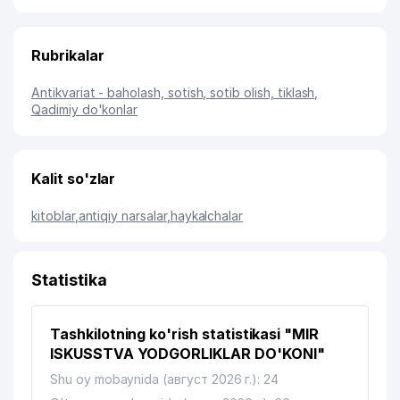
Rubrikalar
Antikvariat - baholash, sotish, sotib olish, tiklash
,
Qadimiy do'konlar
Kalit so'zlar
kitoblar
,
antiqiy narsalar
,
haykalchalar
Statistika
Tashkilotning ko'rish statistikasi "MIR
ISKUSSTVA YODGORLIKLAR DO'KONI"
Shu oy mobaynida (август 2026 г.): 24