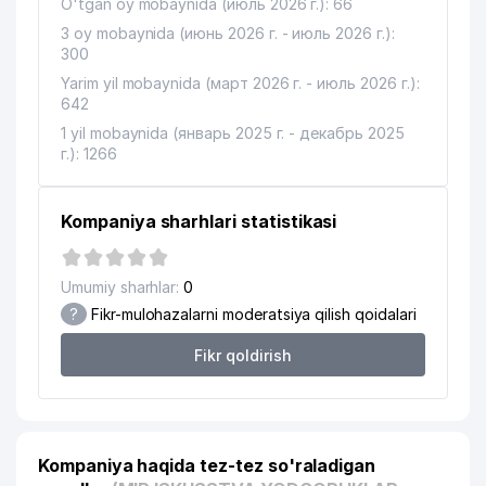
O'tgan oy mobaynida (июль 2026 г.): 66
3 oy mobaynida (июнь 2026 г. - июль 2026 г.):
300
Yarim yil mobaynida (март 2026 г. - июль 2026 г.):
642
1 yil mobaynida (январь 2025 г. - декабрь 2025
г.): 1266
Kompaniya sharhlari statistikasi
Umumiy sharhlar:
0
?
Fikr-mulohazalarni moderatsiya qilish qoidalari
Fikr qoldirish
Kompaniya haqida tez-tez so'raladigan