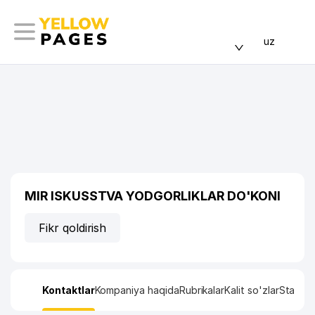
uz
MIR ISKUSSTVA YODGORLIKLAR DO'KONI
Fikr qoldirish
Kontaktlar
Kompaniya haqida
Rubrikalar
Kalit so'zlar
Statisti