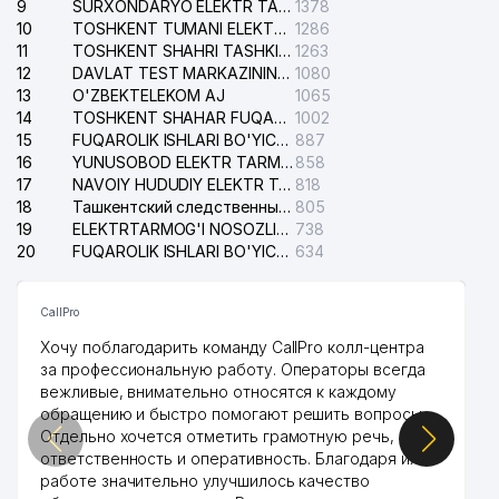
9
SURXONDARYO ELEKTR TARMOQLARI AJ
1378
10
TOSHKENT TUMANI ELEKTR TARMOG'I AVARIYA XIZMATI
1286
11
TOSHKENT SHAHRI TASHKILOT TELEFONLARI HAQIDA MA'LUMOT BYUROSI
1263
12
DAVLAT TEST MARKAZINING ISHONCH TELEFONLARI
1080
13
O'ZBEKTELEKOM AJ
1065
14
TOSHKENT SHAHAR FUQAROLIK ISHLARI BO'YICHA SUDI
1002
15
FUQAROLIK ISHLARI BO'YICHA YAKKASAROY TUMANLARARO SUDI
887
16
YUNUSOBOD ELEKTR TARMOG'I NOSOZLIKLARI XIZMATI
858
17
NAVOIY HUDUDIY ELEKTR TARMOQLARI KORXONASI AJ
818
18
Ташкентский следственный изолятор
805
19
ELEKTRTARMOG'I NOSOZLIKLARINI TO'ZATISH SERGELI XIZMATI
738
20
FUQAROLIK ISHLARI BO'YICHA UCH-TEPA TUMANI SUDI
634
CallPro
Хочу поблагодарить команду CallPro колл-центра
за профессиональную работу. Операторы всегда
вежливые, внимательно относятся к каждому
обращению и быстро помогают решить вопросы.
Отдельно хочется отметить грамотную речь,
ответственность и оперативность. Благодаря их
работе значительно улучшилось качество