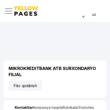
uz
MIKROKREDITBANK ATB SURXONDARYO
FILIAL
Fikr qoldirish
Kontaktlar
Kompaniya haqida
Rubrikalar
Statistika