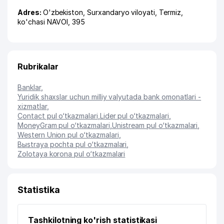
Adres:
O'zbekiston,
Surxandaryo viloyati
,
Termiz
,
ko'chasi NAVOI
, 395
Rubrikalar
Banklar
,
Yuridik shaxslar uchun milliy valyutada bank omonatlari -
xizmatlar
,
Contact pul o‘tkazmalari
,
Lider pul o‘tkazmalari
,
MoneyGram pul o‘tkazmalari
,
Unistream pul o‘tkazmalari
,
Western Union pul o‘tkazmalari
,
Bыstraya pochta pul o‘tkazmalari
,
Zolotaya korona pul o‘tkazmalari
Statistika
Tashkilotning ko'rish statistikasi