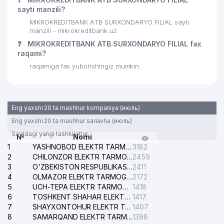
sayti manzili?
MIKROKREDITBANK ATB SURXONDARYO FILIAL sayti
manzili - mikrokreditbank.uz
❓
MIKROKREDITBANK ATB SURXONDARYO FILIAL fax
raqami?
raqamiga fax yuborishingiz mumkin.
Eng yaxshi 20 ta mashhur kompaniya (июль)
Eng yaxshi 20 ta mashhur sarlavha (июль)
Saytdagi yangi tashkilotlar
№
Nomi
1
YASHNOBOD ELEKTR TARMOG'I NOSOZLIKLARI XIZMATI
3182
2
CHILONZOR ELEKTR TARMOG'I NOSOZLIK XIZMATI
2459
3
O'ZBEKISTON RESPUBLIKASI BOSH PROKURATURASI ISHONCH TELEFONI
2411
4
OLMAZOR ELEKTR TARMOG'I NOSOZLIKLARI XIZMATI
2172
5
UCH-TEPA ELEKTR TARMOG'I NOSOZLIKLARI XIZMATI
1418
6
TOSHKENT SHAHAR ELEKTR TARMOQLARI KORXONASI AJ
1417
7
SHAYXONTOHUR ELEKTR TARMOG'I NOSOZLIKLARINI TUZATISH XIZMATI
1407
8
SAMARQAND ELEKTR TARMOQLARI AJ
1398