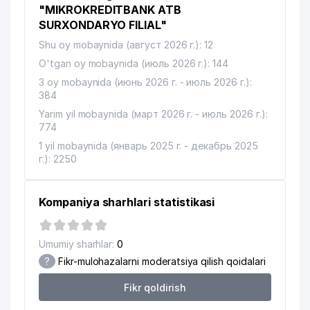
"MIKROKREDITBANK ATB
SURXONDARYO FILIAL"
Shu oy mobaynida (август 2026 г.): 12
O'tgan oy mobaynida (июль 2026 г.): 144
3 oy mobaynida (июнь 2026 г. - июль 2026 г.):
384
Yarim yil mobaynida (март 2026 г. - июль 2026 г.):
774
1 yil mobaynida (январь 2025 г. - декабрь 2025
г.): 2250
Kompaniya sharhlari statistikasi
Umumiy sharhlar:
0
?
Fikr-mulohazalarni moderatsiya qilish qoidalari
Fikr qoldirish