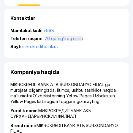
Kontaktlar
Mamlakat kodi:
+998
Telefon raqami:
76 qo'ng'iroq qilish
Sayt:
mikrokreditbank.uz
Kompaniya haqida
MIKROKREDITBANK ATB SURXONDARYO FILIAL ga
murojaat qilganingizda, iltimos, ushbu tashkilot haqida
ma'lumotni O'zbekistonning Yellow Pages Uzbekistan
Yellow Pages katalogida topganingizni ayting.
Yuridik nomi:
МИКРОКРЕДИТБАНК АКБ
СУРХАНДАРЬИНСКИЙ ФИЛИАЛ
Brend nomi:
MIKROKREDITBANK ATB SURXONDARYO
FILIAL