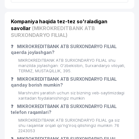
Kompaniya haqida tez-tez so'raladigan
savollar
(MIKROKREDITBANK ATB
SURXONDARYO FILIAL)
❓
MIKROKREDITBANK ATB SURXONDARYO FILIAL
qaerda joylashgan?
MIKROKREDITBANK ATB SURXONDARYO FILIAL shu
manzilda joylashgan: O'zbekiston, Surxandaryo viloyati,
TERMIZ, MUSTAQILLIK, 395.
❓
MIKROKREDITBANK ATB SURXONDARYO FILIAL
qanday borish mumkin?
Marshrutni yaratish uchun siz bizning veb-saytimizdagi
xaritadan foydalanishingiz mumkin
❓
MIKROKREDITBANK ATB SURXONDARYO FILIAL
telefon raqamlari?
MIKROKREDITBANK ATB SURXONDARYO FILIAL ga siz
shu raqamlar orqali qo’ng’iroq qilishingiz mumkin: 76
2243053
❓
MIKROKREDITBANK ATB SURXONDARYO FILIAL