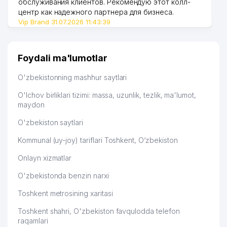
обслуживания клиентов. Рекомендую этот колл-
центр как надежного партнера для бизнеса.
Vip Brand 31.07.2026 11:43:39
Foydali ma'lumotlar
O'zbekistonning mashhur saytlari
O'lchov birliklari tizimi: massa, uzunlik, tezlik, ma'lumot,
maydon
O'zbekiston saytlari
Kommunal (uy-joy) tariflari Toshkent, O‘zbekiston
Onlayn xizmatlar
O'zbekistonda benzin narxi
Toshkent metrosining xaritasi
Toshkent shahri, O'zbekiston favqulodda telefon
raqamlari