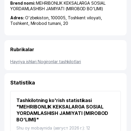
Brend nomi:
MEHRIBONLIK KEKSALARGA SOSIAL
YORDAMLASHISH JAMIYATI (MIROBOD BO'LIMI)
Adres:
O'zbekiston, 100005,
Toshkent viloyati
,
Toshkent
,
Mirobod tumani
, 20
Rubrikalar
Hayriya ishlari
,
Nogironlar tashkilotlari
Statistika
Tashkilotning ko'rish statistikasi
"MEHRIBONLIK KEKSALARGA SOSIAL
YORDAMLASHISH JAMIYATI (MIROBOD
BO'LIMI)"
Shu oy mobaynida (август 2026 г.): 12