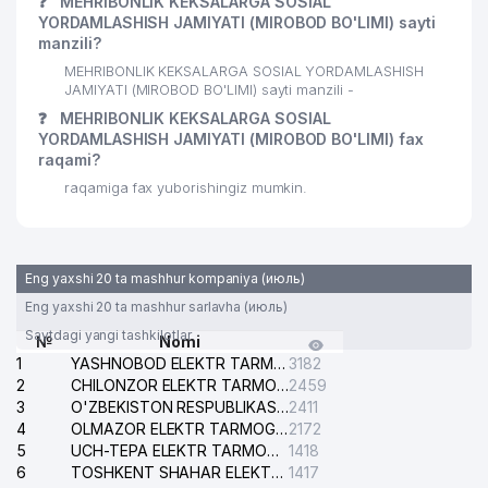
❓
MEHRIBONLIK KEKSALARGA SOSIAL
YORDAMLASHISH JAMIYATI (MIROBOD BO'LIMI) sayti
manzili?
MEHRIBONLIK KEKSALARGA SOSIAL YORDAMLASHISH
JAMIYATI (MIROBOD BO'LIMI) sayti manzili -
❓
MEHRIBONLIK KEKSALARGA SOSIAL
YORDAMLASHISH JAMIYATI (MIROBOD BO'LIMI) fax
raqami?
raqamiga fax yuborishingiz mumkin.
Eng yaxshi 20 ta mashhur kompaniya (июль)
Eng yaxshi 20 ta mashhur sarlavha (июль)
Saytdagi yangi tashkilotlar
№
Nomi
1
YASHNOBOD ELEKTR TARMOG'I NOSOZLIKLARI XIZMATI
3182
2
CHILONZOR ELEKTR TARMOG'I NOSOZLIK XIZMATI
2459
3
O'ZBEKISTON RESPUBLIKASI BOSH PROKURATURASI ISHONCH TELEFONI
2411
4
OLMAZOR ELEKTR TARMOG'I NOSOZLIKLARI XIZMATI
2172
5
UCH-TEPA ELEKTR TARMOG'I NOSOZLIKLARI XIZMATI
1418
6
TOSHKENT SHAHAR ELEKTR TARMOQLARI KORXONASI AJ
1417