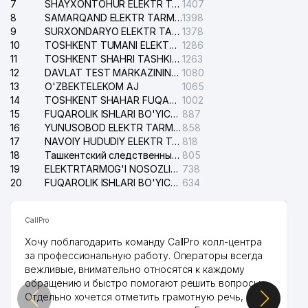
7
SHAYXONTOHUR ELEKTR TARMOG'I NOSOZLIKLARINI TUZATISH XIZMATI
1407
8
SAMARQAND ELEKTR TARMOQLARI AJ
1398
9
SURXONDARYO ELEKTR TARMOQLARI AJ
1378
10
TOSHKENT TUMANI ELEKTR TARMOG'I AVARIYA XIZMATI
1286
11
TOSHKENT SHAHRI TASHKILOT TELEFONLARI HAQIDA MA'LUMOT BYUROSI
1263
12
DAVLAT TEST MARKAZINING ISHONCH TELEFONLARI
1080
13
O'ZBEKTELEKOM AJ
1065
14
TOSHKENT SHAHAR FUQAROLIK ISHLARI BO'YICHA SUDI
1002
15
FUQAROLIK ISHLARI BO'YICHA YAKKASAROY TUMANLARARO SUDI
887
16
YUNUSOBOD ELEKTR TARMOG'I NOSOZLIKLARI XIZMATI
858
17
NAVOIY HUDUDIY ELEKTR TARMOQLARI KORXONASI AJ
818
18
Ташкентский следственный изолятор
805
19
ELEKTRTARMOG'I NOSOZLIKLARINI TO'ZATISH SERGELI XIZMATI
738
20
FUQAROLIK ISHLARI BO'YICHA UCH-TEPA TUMANI SUDI
634
CallPro
Хочу поблагодарить команду CallPro колл-центра
за профессиональную работу. Операторы всегда
вежливые, внимательно относятся к каждому
обращению и быстро помогают решить вопросы.
Отдельно хочется отметить грамотную речь,