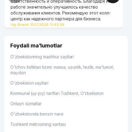
ответственность и оперативность. Благодаря их
работе значительно улучшилось качество
обслуживания клиентов. Рекомендую этот колл-
центр как надежного партнера для бизнеса.
Vip Brand 31.07.2026 11:43:39
Foydali ma'lumotlar
O'zbekistonning mashhur saytlari
O'lchov birliklari tizimi: massa, uzunlik, tezlik, ma'lumot,
maydon
O'zbekiston saytlari
Kommunal (uy-joy) tariflari Toshkent, O‘zbekiston
Onlayn xizmatlar
O'zbekistonda benzin narxi
Toshkent metrosining xaritasi