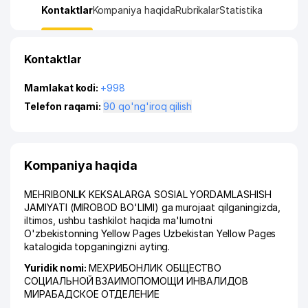
Kontaktlar
Kompaniya haqida
Rubrikalar
Statistika
Kontaktlar
Mamlakat kodi:
+998
Telefon raqami:
90 qo'ng'iroq qilish
Kompaniya haqida
MEHRIBONLIK KEKSALARGA SOSIAL YORDAMLASHISH
JAMIYATI (MIROBOD BO'LIMI) ga murojaat qilganingizda,
iltimos, ushbu tashkilot haqida ma'lumotni
O'zbekistonning Yellow Pages Uzbekistan Yellow Pages
katalogida topganingizni ayting.
Yuridik nomi:
МЕХРИБОНЛИК ОБЩЕСТВО
СОЦИАЛЬНОЙ ВЗАИМОПОМОЩИ ИНВАЛИДОВ
МИРАБАДСКОЕ ОТДЕЛЕНИЕ