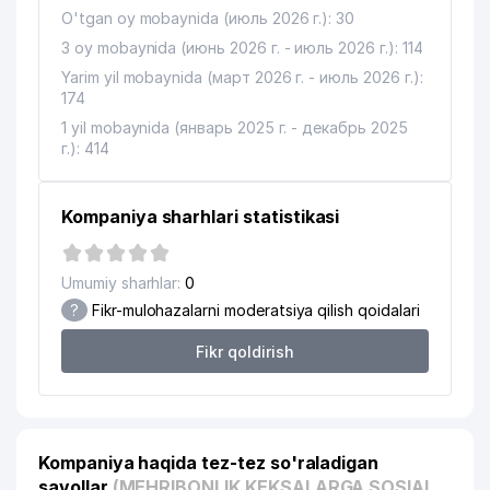
O'tgan oy mobaynida (июль 2026 г.): 30
3 oy mobaynida (июнь 2026 г. - июль 2026 г.): 114
Yarim yil mobaynida (март 2026 г. - июль 2026 г.):
174
1 yil mobaynida (январь 2025 г. - декабрь 2025
г.): 414
Kompaniya sharhlari statistikasi
Umumiy sharhlar:
0
?
Fikr-mulohazalarni moderatsiya qilish qoidalari
Fikr qoldirish
Kompaniya haqida tez-tez so'raladigan
savollar
(MEHRIBONLIK KEKSALARGA SOSIAL