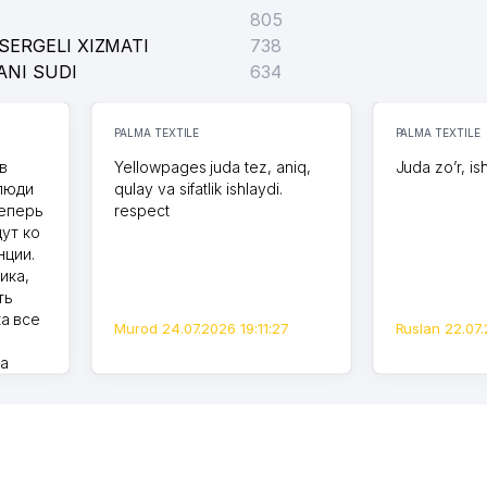
805
SERGELI XIZMATI
738
ANI SUDI
634
PALMA TEXTILE
PALMA TEXTILE
в
Yellowpages juda tez, aniq,
Juda zo’r, is
 люди
qulay va sifatlik ishlaydi.
теперь
respect
дут ко
нции.
ика,
ть
а все
Murod 24.07.2026 19:11:27
Ruslan 22.07.
на
моем
оется,
карте
а что