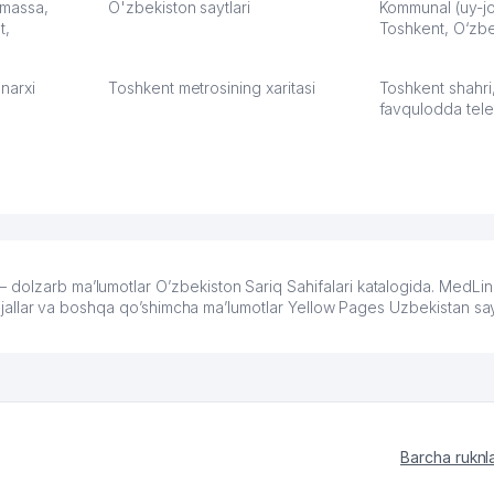
З.
: massa,
O'zbekiston saytlari
Kommunal (uy-joy
t,
Toshkent, O‘zbe
:37
narxi
Toshkent metrosining xaritasi
Toshkent shahri
favqulodda tele
dolzarb ma’lumotlar O’zbekiston Sariq Sahifalari katalogida. MedLin
mo’ljallar va boshqa qo’shimcha ma’lumotlar Yellow Pages Uzbekistan say
Barcha ruknl