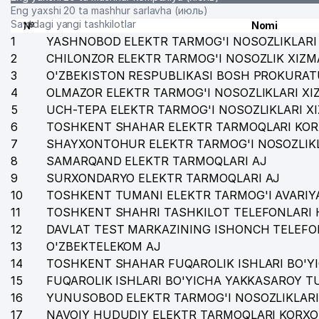
Eng yaxshi 20 ta mashhur sarlavha (июль)
Saytdagi yangi tashkilotlar
№
Nomi
1
YASHNOBOD ELEKTR TARMOG'I NOSOZLIKLARI 
2
CHILONZOR ELEKTR TARMOG'I NOSOZLIK XIZM
3
O'ZBEKISTON RESPUBLIKASI BOSH PROKURAT
4
OLMAZOR ELEKTR TARMOG'I NOSOZLIKLARI XI
5
UCH-TEPA ELEKTR TARMOG'I NOSOZLIKLARI X
6
TOSHKENT SHAHAR ELEKTR TARMOQLARI KOR
7
SHAYXONTOHUR ELEKTR TARMOG'I NOSOZLIKL
8
SAMARQAND ELEKTR TARMOQLARI AJ
9
SURXONDARYO ELEKTR TARMOQLARI AJ
10
TOSHKENT TUMANI ELEKTR TARMOG'I AVARIYA
11
TOSHKENT SHAHRI TASHKILOT TELEFONLARI 
12
DAVLAT TEST MARKAZINING ISHONCH TELEFO
13
O'ZBEKTELEKOM AJ
14
TOSHKENT SHAHAR FUQAROLIK ISHLARI BO'Y
15
FUQAROLIK ISHLARI BO'YICHA YAKKASAROY 
16
YUNUSOBOD ELEKTR TARMOG'I NOSOZLIKLARI
17
NAVOIY HUDUDIY ELEKTR TARMOQLARI KORXO