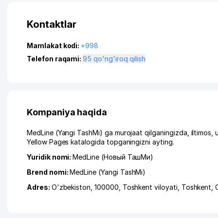
Kontaktlar
Mamlakat kodi:
+998
Telefon raqami:
95 qo'ng'iroq qilish
Kompaniya haqida
MedLine (Yangi TashMi) ga murojaat qilganingizda, iltimos,
Yellow Pages katalogida topganingizni ayting.
Yuridik nomi:
MedLine (Новый ТашМи)
Brend nomi:
MedLine (Yangi TashMi)
Adres:
O'zbekiston, 100000,
Toshkent viloyati
,
Toshkent
,