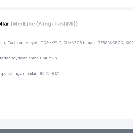
llar
(MedLine (Yangi TashMi))
ston, Toshkent viloyati, TOSHKENT, OLMAZOR tumani, TERSAKOBOD, 1000
ritadan foydalanishingiz mumkin
q qilishingiz mumkin: 95 1946121