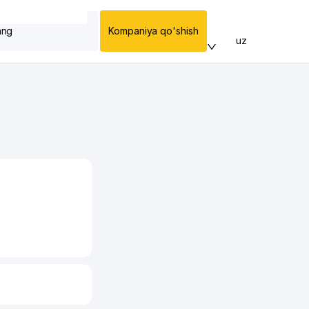
ang
Kompaniya qo'shish
uz