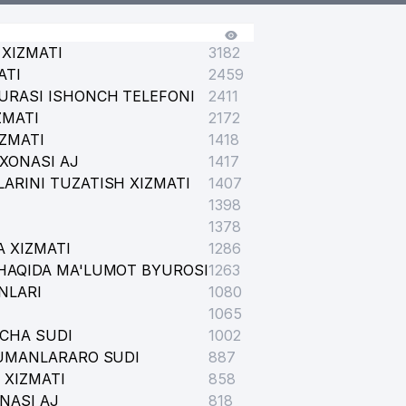
XIZMATI
3182
ATI
2459
URASI ISHONCH TELEFONI
2411
ZMATI
2172
IZMATI
1418
XONASI AJ
1417
ARINI TUZATISH XIZMATI
1407
1398
1378
 XIZMATI
1286
HAQIDA MA'LUMOT BYUROSI
1263
NLARI
1080
1065
ICHA SUDI
1002
TUMANLARARO SUDI
887
 XIZMATI
858
NASI AJ
818