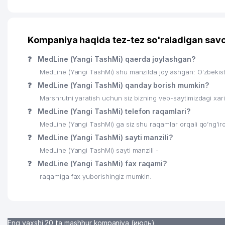
Kompaniya haqida tez-tez so'raladigan savo
❓
MedLine (Yangi TashMi) qaerda joylashgan?
MedLine (Yangi TashMi) shu manzilda joylashgan: O'zbeki
❓
MedLine (Yangi TashMi) qanday borish mumkin?
Marshrutni yaratish uchun siz bizning veb-saytimizdagi xa
❓
MedLine (Yangi TashMi) telefon raqamlari?
MedLine (Yangi TashMi) ga siz shu raqamlar orqali qo’ng’iro
❓
MedLine (Yangi TashMi) sayti manzili?
MedLine (Yangi TashMi) sayti manzili -
❓
MedLine (Yangi TashMi) fax raqami?
raqamiga fax yuborishingiz mumkin.
Eng yaxshi 20 ta mashhur kompaniya (июль)