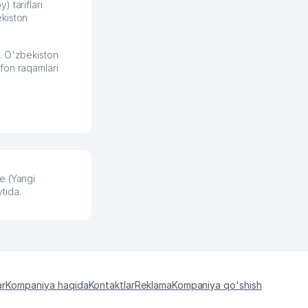
получает свои 50 кликов на
) tariflari
kiston
обучение и цена потом
держится ровно около
ставки. Работать на
, O'zbekiston
площадке нравится, здесь
fon raqamlari
рынок сбыта шире и заказы
идут стабильно.
Урад 21.07.2026 08:47:51
e (Yangi
tida.
ar
Kompaniya haqida
Kontaktlar
Reklama
Kompaniya qo'shish