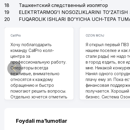
18
Ташкентский следственный изолятор
19
ELEKTRTARMOG'I NOSOZLIKLARINI TO'ZATISH 
20
FUQAROLIK ISHLARI BO'YICHA UCH-TEPA TUM
CallPro
OZON MChJ
Хочу поблагодарить
Я открыл первый ПВЗ 
команду CallPro колл-
нашем поселке и как
центра за
стали рады) не надо 
профессиональную работу.
в город ездить, все и
Операторы всегда
мне. Никакой конкуре
вежливые, внимательно
Нанял одного сотрудн
относятся к каждому
плачу ему зп. Пока ес
обращению и быстро
финансовая поддержк
помогают решить вопросы.
получается. Хороший
Отдельно хочется отметить
бизнес. Система Озо
грамотную речь,
сама делает отчеты.
ответственность и
Другой конкурент в 
оперативность. Благодаря
поселке вряд ли откр
их работе значительно
потому что видно на 
Foydali ma'lumotlar
улучшилось качество
Озона для Узбекистан