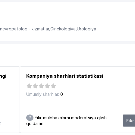
nevropatolog - xizmatlar
,
Ginekologiya
,
Urologiya
ngi
Kompaniya sharhlari statistikasi
Umumiy sharhlar:
0
?
Fikr-mulohazalarni moderatsiya qilish
Fikr
qoidalari
0