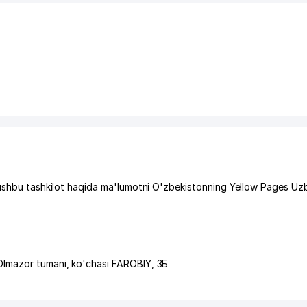
 ushbu tashkilot haqida ma'lumotni O'zbekistonning Yellow Pages Uz
Olmazor tumani
,
ko'chasi FAROBIY
, 3Б