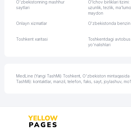
обслуживания клиентов.
тут у нас уже есть ПВ
O'zbekistonning mashhur
O'lchov birliklari tizimi
Рекомендую этот колл-
saytlari
Выгодное дело и
uzunlik, tezlik, ma'lumo
maydon
центр как надежного
спокойное.
партнера для бизнеса.
Марат 27.07.2026 08:00
Onlayn xizmatlar
O'zbekistonda benzin 
Vip Brand 31.07.2026 11:43:39
Toshkent xaritasi
Toshkentdagi avtobus
yo'nalishlari
MedLine (Yangi TashMi) Toshkent, O'zbekiston mintaqasida – 
TashMi): kontaktlar, manzil, telefon, faks, sayt, joylashuv, 