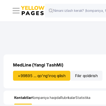
MedLine (Yangi TashMi)
+99895 ... qo'ng'iroq qilish
Fikr qoldirish
Kontaktlar
Kompaniya haqida
Rubrikalar
Statistika