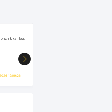
OZON MChJ
honchlik xamkor.
Зашел на Озон в
Узбекистане почти
случайно, когда коллега
показал свой кабинет и
цифры, так что я буквально
сразу загорелся этой
идеей. Регистрация заняла
всего вечер, а договор там
2026 12:09:26
вполне понятный и нет этих
всяких замудреных
юридических
формулировок. Первое
время сильно тупил с
продвижением, но в итоге
разобрался. Озон как раз