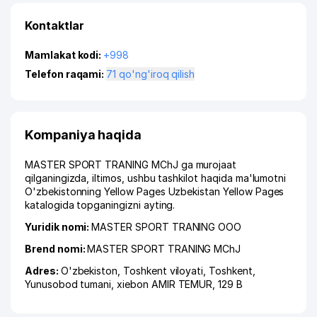
Kontaktlar
Mamlakat kodi:
+998
Telefon raqami:
71 qo'ng'iroq qilish
Kompaniya haqida
MASTER SPORT TRANING MChJ ga murojaat
qilganingizda, iltimos, ushbu tashkilot haqida ma'lumotni
O'zbekistonning Yellow Pages Uzbekistan Yellow Pages
katalogida topganingizni ayting.
Yuridik nomi:
MASTER SPORT TRANING ООО
Brend nomi:
MASTER SPORT TRANING MChJ
Adres:
O'zbekiston,
Toshkent viloyati
,
Toshkent
,
Yunusobod tumani
,
xiеbon AMIR TEMUR
, 129 B