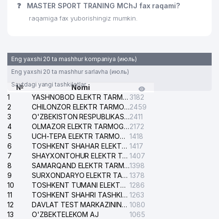
AL-MUAXXIR-SERVIS XUSUSIY
❓
MASTER SPORT TRANING MChJ fax raqami?
29
422 м
KORXONASI
raqamiga fax yuborishingiz mumkin.
JAVOHIR GRAND BIZNES XUSUSIY
30
435 м
KORXONASI
Eng yaxshi 20 ta mashhur kompaniya (июль)
APRIORI LIBERUM ADVOKATLAR
31
444 м
KOLLEGIYASI
Eng yaxshi 20 ta mashhur sarlavha (июль)
Saytdagi yangi tashkilotlar
№
Nomi
GRADATSIYA NODAVLAT TA'LIM
32
446 м
1
YASHNOBOD ELEKTR TARMOG'I NOSOZLIKLARI XIZMATI
3182
MUASSASASI
2
CHILONZOR ELEKTR TARMOG'I NOSOZLIK XIZMATI
2459
3
O'ZBEKISTON RESPUBLIKASI BOSH PROKURATURASI ISHONCH TELEFONI
2411
33
UCHKUN SPORT KOMPLEKS
465 м
4
OLMAZOR ELEKTR TARMOG'I NOSOZLIKLARI XIZMATI
2172
5
UMUMIY O'RTA TA'LIM MAKTABI №
UCH-TEPA ELEKTR TARMOG'I NOSOZLIKLARI XIZMATI
1418
34
477 м
87
6
TOSHKENT SHAHAR ELEKTR TARMOQLARI KORXONASI AJ
1417
7
SHAYXONTOHUR ELEKTR TARMOG'I NOSOZLIKLARINI TUZATISH XIZMATI
1407
35
MEDAS GROUP MChJ
478 м
8
SAMARQAND ELEKTR TARMOQLARI AJ
1398
9
SURXONDARYO ELEKTR TARMOQLARI AJ
1378
36
NOVOBELT MChJ
487 м
10
TOSHKENT TUMANI ELEKTR TARMOG'I AVARIYA XIZMATI
1286
11
TOSHKENT SHAHRI TASHKILOT TELEFONLARI HAQIDA MA'LUMOT BYUROSI
1263
37
USTAZODA-QURILISH MChJ
488 м
12
DAVLAT TEST MARKAZINING ISHONCH TELEFONLARI
1080
13
O'ZBEKTELEKOM AJ
1065