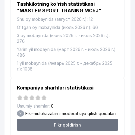
Tashkilotning ko'rish statistikasi
YUNUSOBOD TUMANI MA'MURIY
"MASTER SPORT TRANING MChJ"
13
168 м
SUDI
Shu oy mobaynida (август 2026 г.): 12
O'tgan oy mobaynida (июль 2026 г.): 66
UMUMIY O'RTA TA'LIM MAKTABI
14
191 м
№272
3 oy mobaynida (июнь 2026 г. - июль 2026 г.):
276
YINOYAT ISHLARI BO'YICHA
15
195 м
Yarim yil mobaynida (март 2026 г. - июль 2026 г.):
YUNUSOBOD TUMANI SUDI
486
YUNUSOBOD TUMANI GAZ
1 yil mobaynida (январь 2025 г. - декабрь 2025
16
217 м
TA'MINOTI UCHASTKASI
г.): 1038
17
KOINOT SAVDO SERVIS MChJ
229 м
Kompaniya sharhlari statistikasi
18
PROF MED SERVICE MChJ
243 м
19
CRISTALL TOP BUSINESS MChJ
243 м
Umumiy sharhlar:
0
?
Fikr-mulohazalarni moderatsiya qilish qoidalari
20
DIL-DJAVOHIR MChJ
254 м
Fikr qoldirish
YUNUSOBOD TUMAN
21
OBODONLASHTIRISH
295 м