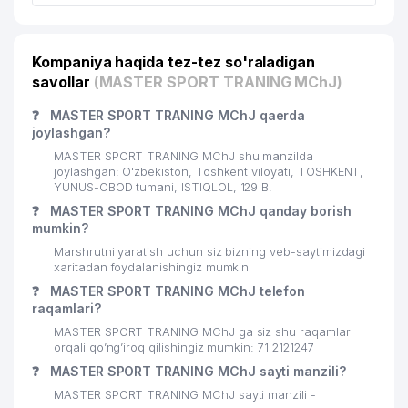
BOSHQARMASI
O'ZBEKISTON RESPUBLIKASI
22
297 м
Kompaniya haqida tez-tez so'raladigan
XARBIY SUDI
savollar
(MASTER SPORT TRANING MChJ)
PROFESSIONAL WATER
23
308 м
❓
MASTER SPORT TRANING MChJ qaerda
MANAGEMENT MChJ
joylashgan?
ZAFAR SAID SAVDO XUSUSIY
MASTER SPORT TRANING MChJ shu manzilda
24
328 м
KORXONASI
joylashgan: O'zbekiston, Toshkent viloyati, TOSHKENT,
YUNUS-OBOD tumani, ISTIQLOL, 129 B.
OILAVIY POLIKLINIKA №51
❓
MASTER SPORT TRANING MChJ qanday borish
25
338 м
(YUNUSOBOD TUMANI)
mumkin?
Marshrutni yaratish uchun siz bizning veb-saytimizdagi
TEZ TIBBIY YORDAM SHAXOBCHASI
26
360 м
xaritadan foydalanishingiz mumkin
№ 6
❓
MASTER SPORT TRANING MChJ telefon
raqamlari?
MUHANDIS-KONSALTING XUSUSIY
27
394 м
KORXONASI
MASTER SPORT TRANING MChJ ga siz shu raqamlar
orqali qo’ng’iroq qilishingiz mumkin: 71 2121247
UMUMIY O'RTA TA'LIM MAKTABI №
28
398 м
❓
MASTER SPORT TRANING MChJ sayti manzili?
63
MASTER SPORT TRANING MChJ sayti manzili -