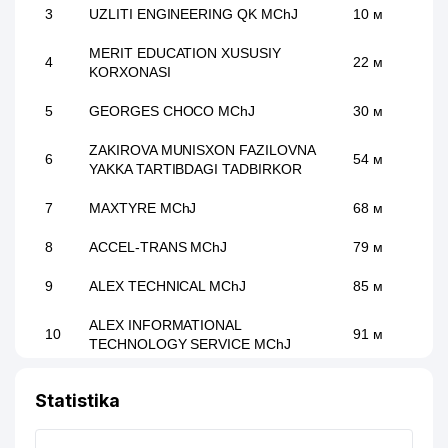
3
UZLITI ENGINEERING QK MChJ
10 м
MERIT EDUCATION XUSUSIY
4
22 м
KORXONASI
5
GEORGES CHOCO MChJ
30 м
ZAKIROVA MUNISXON FAZILOVNA
6
54 м
YAKKA TARTIBDAGI TADBIRKOR
7
MAXTYRE MChJ
68 м
8
ACCEL-TRANS MChJ
79 м
9
ALEX TECHNICAL MChJ
85 м
ALEX INFORMATIONAL
10
91 м
TECHNOLOGY SERVICE MChJ
TECHNOLOGY SOLUTIONS GROUP
11
125 м
Statistika
XUSUSIY KORXONASI
12
SDGROUP MChJ
147 м