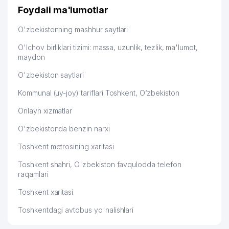
Foydali ma'lumotlar
EVEREST TRADING GROUP
48
553 м
XUSUSIY KORXONASI
O'zbekistonning mashhur saytlari
49
SAID ZIYO BIZNES MChJ
557 м
O'lchov birliklari tizimi: massa, uzunlik, tezlik, ma'lumot,
maydon
RAFIKOV SERVIS OILAVIY
50
566 м
KORXONASI
O'zbekiston saytlari
BOLALAR BOG'CHASI №307
Kommunal (uy-joy) tariflari Toshkent, O‘zbekiston
51
568 м
(HILOLA)
Onlayn xizmatlar
WATER STONE MULTIMEDIA
O'zbekistonda benzin narxi
52
TECHNOLOGIES XUSUSIY
579 м
KORXONASI
Toshkent metrosining xaritasi
53
SHAXRISTON-TURKISTON MChJ
589 м
Toshkent shahri, O'zbekiston favqulodda telefon
raqamlari
54
AFSUN-MAYSA MChJ
590 м
Toshkent xaritasi
55
MADINA MUSLIMA MUBINA MChJ
592 м
Toshkentdagi avtobus yo'nalishlari
TOSHKENBOEV X.X. YAKKA
56
604 м