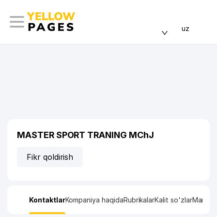
uz
MASTER SPORT TRANING MChJ
Fikr qoldirish
Kontaktlar
Kompaniya haqida
Rubrikalar
Kalit so'zlar
Manzil x