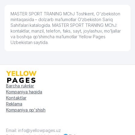
TARTIBDAGI TADBIRKOR
57
MEGA FARM SERVICE MChJ
606 м
MASTER SPORT TRANING MChJ Toshkent, O'zbekiston
mintaqasida – dolzarb ma’lumotlar O’zbekiston Sariq
58
ALEKS GROUP MChJ
631 м
Sahifalari katalogida. MASTER SPORT TRANING MChJ:
kontaktlar, manzil, telefon, faks, sayt, joylashuv, mo’ljallar
59
INTERMED INNOVATION QK MChJ
632 м
va boshqa qo’shimcha ma’lumotlar Yellow Pages
Uzbekistan saytida.
60
INTERMED INNOVATION QK MChJ
636 м
GROWING TRADE XUSUSIY
61
638 м
KORXONASI
REBYATA-BUKVARYATA NODAVLAT
62
639 м
TA'LIM MUASSASASI
Barcha ruknlar
Kompaniya haqida
63
XAMKOR-R MChJ
646 м
Kontaktlar
Reklama
64
SALES DOCTOR SOLUTIONS MChJ
657 м
Kompaniya qo'shish
65
AISHAH PRO BUSINESS MChJ
661 м
66
ART PROFIT MChJ
676 м
Email: info@yellowpages.uz