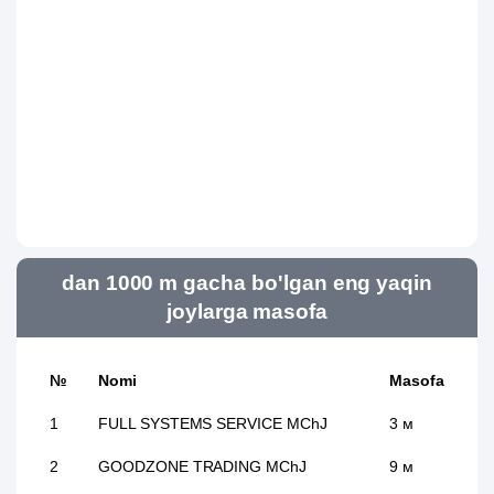
dan 1000 m gacha bo'lgan eng yaqin
joylarga masofa
№
Nomi
Masofa
1
FULL SYSTEMS SERVICE MChJ
3 м
2
GOODZONE TRADING MChJ
9 м