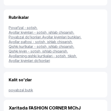
Rubrikalar
Poyafzal - sotish
,
Ayollar kiyimlari - sotish, ishlab chiqarish
,
Poyabzal do'konlari
,
Ayollar kiyimlari butiklari
,
Ayollar paltosi - sotish, ishlab chiqarish
,
Qishki kurtkalar - sotish, ishlab chiqarish
,
Qishki kiyim - sotish, ishlab chiqarish
,
Ayollarning qishki kurtkalari - sotish, tikish
,
Ayollar kiyimlari do‘konlari
Kalit so'zlar
poyabzal
,
butik
Xaritada FASHION CORNER MChJ