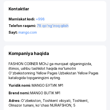
Kontaktlar
Mamlakat kodi:
+998
Telefon raqami:
78 qo'ng'iroq qilish
Sayt:
mango.com
Kompaniya haqida
FASHION CORNER MChJ ga murojaat qilganingizda,
iltimos, ushbu tashkilot haqida ma'lumotni
O'zbekistonning Yellow Pages Uzbekistan Yellow Pages
katalogida topganingizni ayting.
Yuridik nomi:
MANGO БУТИК №1
Brend nomi:
MANGO BUTIK №1
Adres:
O'zbekiston,
Toshkent viloyati
,
Toshkent
,
Olmazor tumani
,
ko'chasi NURAFSHON
, 5