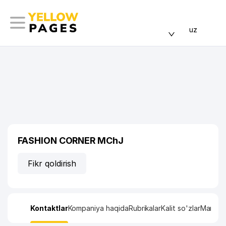
uz
FASHION CORNER MChJ
Fikr qoldirish
Kontaktlar
Kompaniya haqida
Rubrikalar
Kalit so'zlar
Manzil x