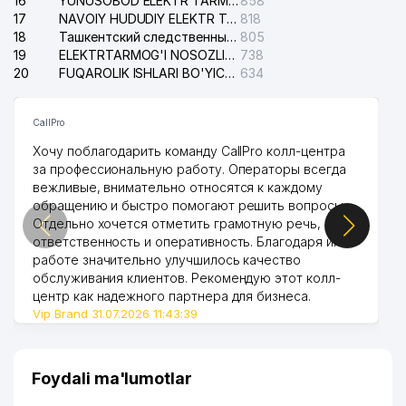
16
YUNUSOBOD ELEKTR TARMOG'I NOSOZLIKLARI XIZMATI
858
17
NAVOIY HUDUDIY ELEKTR TARMOQLARI KORXONASI AJ
818
18
Ташкентский следственный изолятор
805
19
ELEKTRTARMOG'I NOSOZLIKLARINI TO'ZATISH SERGELI XIZMATI
738
20
FUQAROLIK ISHLARI BO'YICHA UCH-TEPA TUMANI SUDI
634
CallPro
Хочу поблагодарить команду CallPro колл-центра
за профессиональную работу. Операторы всегда
вежливые, внимательно относятся к каждому
обращению и быстро помогают решить вопросы.
Отдельно хочется отметить грамотную речь,
ответственность и оперативность. Благодаря их
работе значительно улучшилось качество
обслуживания клиентов. Рекомендую этот колл-
центр как надежного партнера для бизнеса.
Vip Brand 31.07.2026 11:43:39
Foydali ma'lumotlar