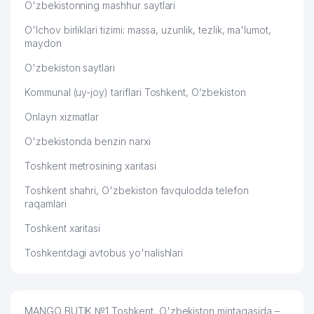
O'zbekistonning mashhur saytlari
O'lchov birliklari tizimi: massa, uzunlik, tezlik, ma'lumot,
maydon
O'zbekiston saytlari
Kommunal (uy-joy) tariflari Toshkent, O‘zbekiston
Onlayn xizmatlar
O'zbekistonda benzin narxi
Toshkent metrosining xaritasi
Toshkent shahri, O'zbekiston favqulodda telefon
raqamlari
Toshkent xaritasi
Toshkentdagi avtobus yo'nalishlari
MANGO BUTIK №1 Toshkent, O'zbekiston mintaqasida –