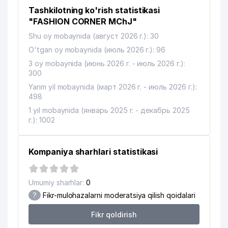
Tashkilotning ko'rish statistikasi
"FASHION CORNER MChJ"
Shu oy mobaynida (август 2026 г.): 30
O'tgan oy mobaynida (июль 2026 г.): 96
3 oy mobaynida (июнь 2026 г. - июль 2026 г.):
300
Yarim yil mobaynida (март 2026 г. - июль 2026 г.):
498
1 yil mobaynida (январь 2025 г. - декабрь 2025
г.): 1002
Kompaniya sharhlari statistikasi
Umumiy sharhlar:
0
?
Fikr-mulohazalarni moderatsiya qilish qoidalari
Fikr qoldirish