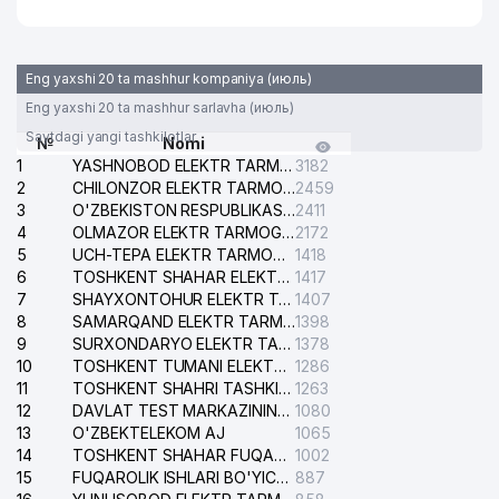
Eng yaxshi 20 ta mashhur kompaniya (июль)
Eng yaxshi 20 ta mashhur sarlavha (июль)
Saytdagi yangi tashkilotlar
№
Nomi
1
YASHNOBOD ELEKTR TARMOG'I NOSOZLIKLARI XIZMATI
3182
2
CHILONZOR ELEKTR TARMOG'I NOSOZLIK XIZMATI
2459
3
O'ZBEKISTON RESPUBLIKASI BOSH PROKURATURASI ISHONCH TELEFONI
2411
4
OLMAZOR ELEKTR TARMOG'I NOSOZLIKLARI XIZMATI
2172
5
UCH-TEPA ELEKTR TARMOG'I NOSOZLIKLARI XIZMATI
1418
6
TOSHKENT SHAHAR ELEKTR TARMOQLARI KORXONASI AJ
1417
7
SHAYXONTOHUR ELEKTR TARMOG'I NOSOZLIKLARINI TUZATISH XIZMATI
1407
8
SAMARQAND ELEKTR TARMOQLARI AJ
1398
9
SURXONDARYO ELEKTR TARMOQLARI AJ
1378
10
TOSHKENT TUMANI ELEKTR TARMOG'I AVARIYA XIZMATI
1286
11
TOSHKENT SHAHRI TASHKILOT TELEFONLARI HAQIDA MA'LUMOT BYUROSI
1263
12
DAVLAT TEST MARKAZINING ISHONCH TELEFONLARI
1080
13
O'ZBEKTELEKOM AJ
1065
14
TOSHKENT SHAHAR FUQAROLIK ISHLARI BO'YICHA SUDI
1002
15
FUQAROLIK ISHLARI BO'YICHA YAKKASAROY TUMANLARARO SUDI
887