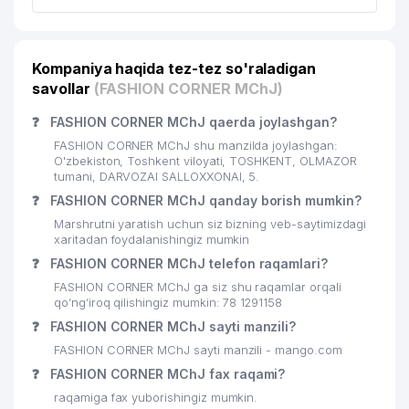
Kompaniya haqida tez-tez so'raladigan
savollar
(FASHION CORNER MChJ)
❓
FASHION CORNER MChJ qaerda joylashgan?
FASHION CORNER MChJ shu manzilda joylashgan:
O'zbekiston, Toshkent viloyati, TOSHKENT, OLMAZOR
tumani, DARVOZAI SALLOXXONAI, 5.
❓
FASHION CORNER MChJ qanday borish mumkin?
Marshrutni yaratish uchun siz bizning veb-saytimizdagi
xaritadan foydalanishingiz mumkin
❓
FASHION CORNER MChJ telefon raqamlari?
FASHION CORNER MChJ ga siz shu raqamlar orqali
qo’ng’iroq qilishingiz mumkin: 78 1291158
❓
FASHION CORNER MChJ sayti manzili?
FASHION CORNER MChJ sayti manzili - mango.com
❓
FASHION CORNER MChJ fax raqami?
raqamiga fax yuborishingiz mumkin.