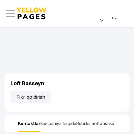
uz
Loft Basseyn
Fikr qoldirish
Kontaktlar
Kompaniya haqida
Rubrikalar
Statistika