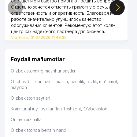
обращению и быстро помогают решить вопросы.
Отдельно хочется отметить грамотную речь,
ответственность и оперативность. Благодаря их
работе значительно улучшилось качество
обслуживания клиентов. Рекомендую этот колл-
центр как надежного партнера для бизнеса.
Vip Brand 31.07.2026 11:43:39
Foydali ma'lumotlar
O'zbekistonning mashhur saytlari
O'lchov birliklari tizimi: massa, uzunlik, tezlik, ma'lumot,
maydon
O'zbekiston saytlari
Kommunal (uy-joy) tariflari Toshkent, O‘zbekiston
Onlayn xizmatlar
O'zbekistonda benzin narxi