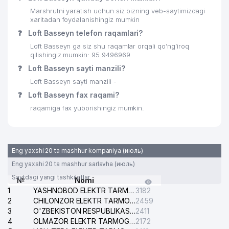
Marshrutni yaratish uchun siz bizning veb-saytimizdagi
xaritadan foydalanishingiz mumkin
❓
Loft Basseyn telefon raqamlari?
Loft Basseyn ga siz shu raqamlar orqali qo’ng’iroq
qilishingiz mumkin: 95 9496969
❓
Loft Basseyn sayti manzili?
Loft Basseyn sayti manzili -
❓
Loft Basseyn fax raqami?
raqamiga fax yuborishingiz mumkin.
Eng yaxshi 20 ta mashhur kompaniya (июль)
Eng yaxshi 20 ta mashhur sarlavha (июль)
Saytdagi yangi tashkilotlar
№
Nomi
1
YASHNOBOD ELEKTR TARMOG'I NOSOZLIKLARI XIZMATI
3182
2
CHILONZOR ELEKTR TARMOG'I NOSOZLIK XIZMATI
2459
3
O'ZBEKISTON RESPUBLIKASI BOSH PROKURATURASI ISHONCH TELEFONI
2411
4
OLMAZOR ELEKTR TARMOG'I NOSOZLIKLARI XIZMATI
2172