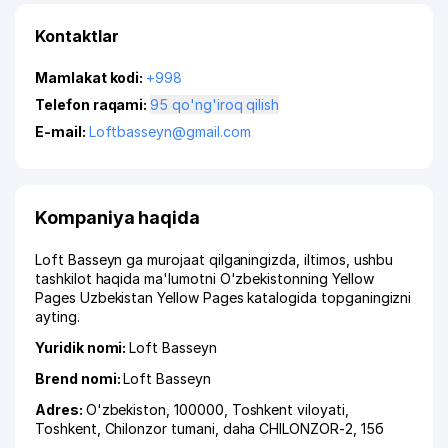
Kontaktlar
Mamlakat kodi:
+998
Telefon raqami:
95 qo'ng'iroq qilish
E-mail:
Loftbasseyn@gmail.com
Kompaniya haqida
Loft Basseyn ga murojaat qilganingizda, iltimos, ushbu
tashkilot haqida ma'lumotni O'zbekistonning Yellow
Pages Uzbekistan Yellow Pages katalogida topganingizni
ayting.
Yuridik nomi:
Loft Basseyn
Brend nomi:
Loft Basseyn
Adres:
O'zbekiston, 100000,
Toshkent viloyati
,
Toshkent
,
Chilonzor tumani
,
daha CHILONZOR-2
, 15б