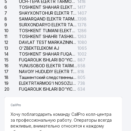
5
UCH-TEPA ELEKTR TARMOG'I NOSOZLIKLARI XIZMATI
1418
6
TOSHKENT SHAHAR ELEKTR TARMOQLARI KORXONASI AJ
1417
7
SHAYXONTOHUR ELEKTR TARMOG'I NOSOZLIKLARINI TUZATISH XIZMATI
1407
8
SAMARQAND ELEKTR TARMOQLARI AJ
1398
9
SURXONDARYO ELEKTR TARMOQLARI AJ
1378
10
TOSHKENT TUMANI ELEKTR TARMOG'I AVARIYA XIZMATI
1286
11
TOSHKENT SHAHRI TASHKILOT TELEFONLARI HAQIDA MA'LUMOT BYUROSI
1263
12
DAVLAT TEST MARKAZINING ISHONCH TELEFONLARI
1080
13
O'ZBEKTELEKOM AJ
1065
14
TOSHKENT SHAHAR FUQAROLIK ISHLARI BO'YICHA SUDI
1002
15
FUQAROLIK ISHLARI BO'YICHA YAKKASAROY TUMANLARARO SUDI
887
16
YUNUSOBOD ELEKTR TARMOG'I NOSOZLIKLARI XIZMATI
858
17
NAVOIY HUDUDIY ELEKTR TARMOQLARI KORXONASI AJ
818
18
Ташкентский следственный изолятор
805
19
ELEKTRTARMOG'I NOSOZLIKLARINI TO'ZATISH SERGELI XIZMATI
738
20
FUQAROLIK ISHLARI BO'YICHA UCH-TEPA TUMANI SUDI
634
CallPro
Хочу поблагодарить команду CallPro колл-центра
за профессиональную работу. Операторы всегда
вежливые, внимательно относятся к каждому