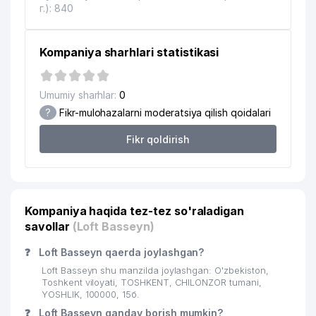
г.): 840
Kompaniya sharhlari statistikasi
Umumiy sharhlar:
0
?
Fikr-mulohazalarni moderatsiya qilish qoidalari
Fikr qoldirish
Kompaniya haqida tez-tez so'raladigan
savollar
(Loft Basseyn)
❓
Loft Basseyn qaerda joylashgan?
Loft Basseyn shu manzilda joylashgan: O'zbekiston,
Toshkent viloyati, TOSHKENT, CHILONZOR tumani,
YOSHLIK, 100000, 15б.
❓
Loft Basseyn qanday borish mumkin?